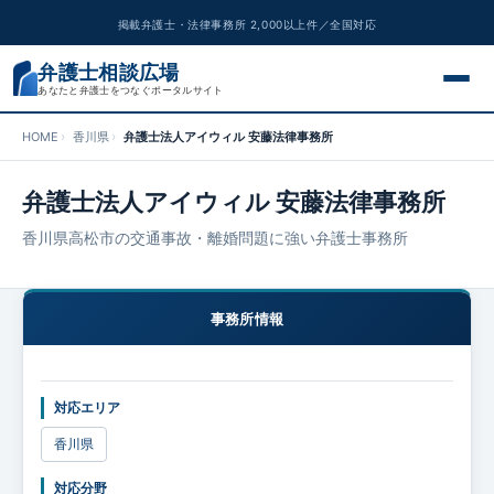
掲載弁護士・法律事務所 2,000以上件／全国対応
弁護士相談広場
あなたと弁護士をつなぐポータルサイト
HOME
香川県
弁護士法人アイウィル 安藤法律事務所
交通事故
弁護士法人アイウィル 安藤法律事務所
離婚問題
香川県高松市の交通事故・離婚問題に強い弁護士事務所
遺産相続
事務所情報
債務整理
刑事事件
対応エリア
労働問題
香川県
対応分野