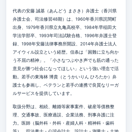
代表の安藤 誠基（あんどう まさき）弁護士（香川県
弁護士会、司法修習48期）は、1960年香川県詫間町
出身、1979年香川県立丸亀高校卒、1984年早稲田大
学法学部卒、1993年司法試験合格、1996年弁護士登
録、1998年安藤法律事務所開設、2014年弁護士法人
アイウィル設立という経歴。信条は「困難に立ち向か
う不屈の精神」。「小さなつぶやき声でも筋の通った
意見が勝つ社会になってほしい」という強い理念で活
動。若手の東海林 博貴（とうかいりん ひろたか）弁
護士も参画し、ベテランと若手の連携で良質なリーガ
ルサービスを提供しています。
取扱分野は、相続、離婚等家事案件、破産等債務整
理、交通事故、医療過誤、企業法務、刑事弁護に注
力。医師（脳外科・外科・産婦人科・精神科・歯科
等）、司法書士・公認会計士、設計士・測量士・土地