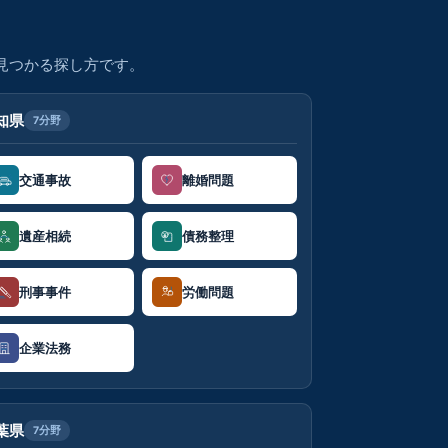
見つかる探し方です。
知県
7分野
交通事故
離婚問題
遺産相続
債務整理
刑事事件
労働問題
企業法務
葉県
7分野