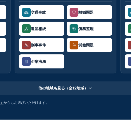
交通事故
離婚問題
遺産相続
債務整理
刑事事件
労働問題
企業法務
他の地域も見る（全12地域）
」
からもお選びいただけます。