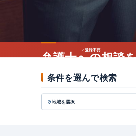
登録不要
弁護士への相談
もっと確かなも
条件を選んで検索
全国2,000以上の弁護士・法律事務所を、
地域と相談内容から検索できます。