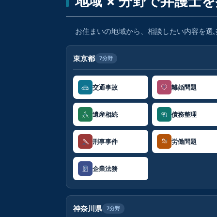
地域 × 分野で弁護士
お住まいの地域から、相談したい内容を選
東京都
7分野
交通事故
離婚問題
遺産相続
債務整理
刑事事件
労働問題
企業法務
神奈川県
7分野