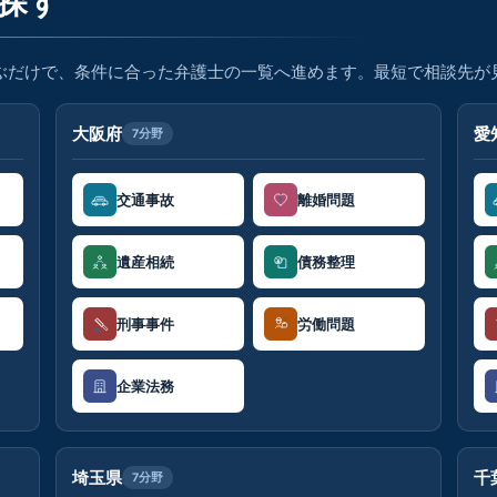
を探す
ぶだけで、条件に合った弁護士の一覧へ進めます。最短で相談先が
大阪府
愛
7分野
交通事故
離婚問題
遺産相続
債務整理
刑事事件
労働問題
企業法務
埼玉県
千
7分野