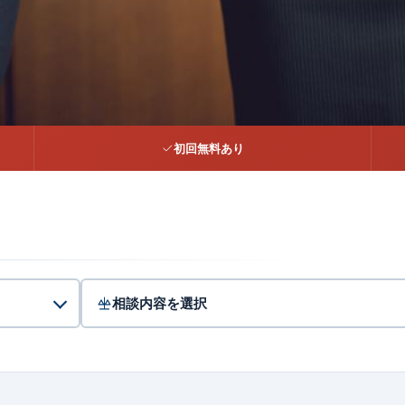
初回無料あり
を、
のに。