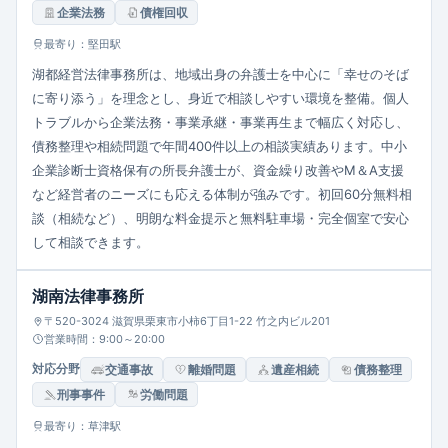
企業法務
債権回収
最寄り：堅田駅
湖都経営法律事務所は、地域出身の弁護士を中心に「幸せのそば
に寄り添う」を理念とし、身近で相談しやすい環境を整備。個人
トラブルから企業法務・事業承継・事業再生まで幅広く対応し、
債務整理や相続問題で年間400件以上の相談実績あります。中小
企業診断士資格保有の所長弁護士が、資金繰り改善やM＆A支援
など経営者のニーズにも応える体制が強みです。初回60分無料相
談（相続など）、明朗な料金提示と無料駐車場・完全個室で安心
して相談できます。
湖南法律事務所
〒520-3024 滋賀県栗東市小柿6丁目1-22 竹之内ビル201
営業時間：9:00～20:00
対応分野
交通事故
離婚問題
遺産相続
債務整理
刑事事件
労働問題
最寄り：草津駅