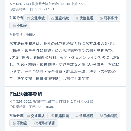
〒520-2144 滋賀県大津市大萱1-18-34 中川ビル5-Ｂ
営業時間：平日9:30～17:30
対応分野
交通事故
遺産相続
債務整理
刑事事件
不動産
最寄り：瀬田駅
永井法律事務所は、長年の裁判官経験を持つ永井ユタカ弁護士
（民事・家事事件に精通）による地域密着型の個人事務所で、
2013年開設。初回面談無料・夜間・休日オンライン相談にも対応
し、相続・離婚・債務整理・交通事故など幅広い分野を丁寧に扱
います。完全予約制・完全個室・駐車場完備。法テラス登録済
で、法的支援（民事法律扶助）も提供可能です。
円城法律事務所
〒524-0022 滋賀県守山市守山1丁目1-12 竹村ビル３階
営業時間：平日9:00～19:00
対応分野
交通事故
離婚問題
遺産相続
労働問題
不動産
消費者被害