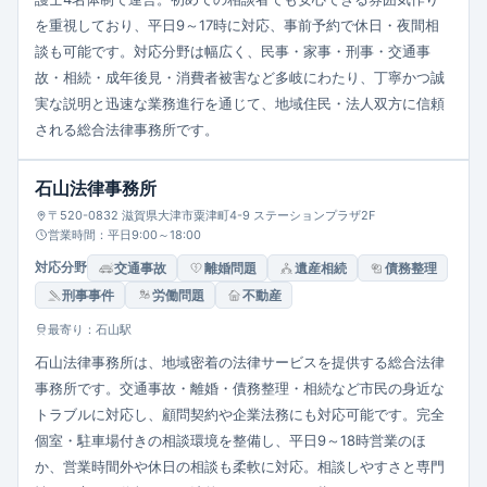
を重視しており、平日9～17時に対応、事前予約で休日・夜間相
談も可能です。対応分野は幅広く、民事・家事・刑事・交通事
故・相続・成年後見・消費者被害など多岐にわたり、丁寧かつ誠
実な説明と迅速な業務進行を通じて、地域住民・法人双方に信頼
される総合法律事務所です。
石山法律事務所
〒520-0832 滋賀県大津市粟津町4-9 ステーションプラザ2F
営業時間：平日9:00～18:00
対応分野
交通事故
離婚問題
遺産相続
債務整理
刑事事件
労働問題
不動産
最寄り：石山駅
石山法律事務所は、地域密着の法律サービスを提供する総合法律
事務所です。交通事故・離婚・債務整理・相続など市民の身近な
トラブルに対応し、顧問契約や企業法務にも対応可能です。完全
個室・駐車場付きの相談環境を整備し、平日9～18時営業のほ
か、営業時間外や休日の相談も柔軟に対応。相談しやすさと専門