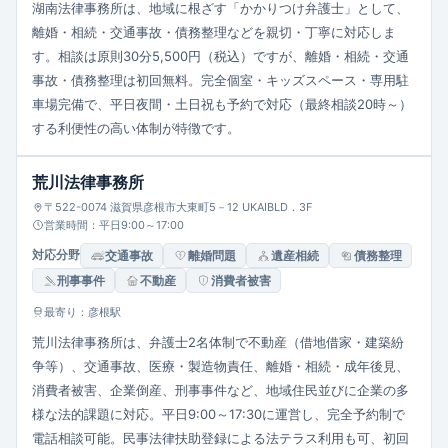
湖南法律事務所は、地域に根ざす「かかりつけ弁護士」として、
離婚・相続・交通事故・債務整理などを親切・丁寧に対応しま
す。相談は原則30分5,500円（税込）ですが、離婚・相続・交通
事故・債務整理は初回無料。完全個室・キッズスペース・専用駐
車場完備で、平日夜間・土日祝も予約で対応（最終相談20時～）
する利便性の高い体制が特徴です。
荒川法律事務所
〒522-0074 滋賀県彦根市大東町5－12 UKAIBLD．3F
営業時間：平日9:00～17:00
対応分野
交通事故
離婚問題
遺産相続
債務整理
刑事事件
不動産
消費者被害
最寄り：彦根駅
荒川法律事務所は、弁護士2名体制で不動産（借地借家・建築紛
争等）、交通事故、医療・製造物責任、離婚・相続・成年後見、
消費者被害、企業倒産、刑事事件など、地域住民並びに企業の多
様な法的課題に対応。平日9:00～17:30に運営し、完全予約制で
電話相談可能。民事法律扶助登録による法テラス利用も可、初回