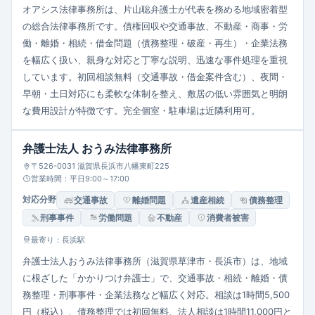
オアシス法律事務所は、片山聡弁護士が代表を務める地域密着型
の総合法律事務所です。債権回収や交通事故、不動産・商事・労
働・離婚・相続・借金問題（債務整理・破産・再生）・企業法務
を幅広く扱い、親身な対応と丁寧な説明、迅速な事件処理を重視
しています。初回相談無料（交通事故・借金案件含む）、夜間・
早朝・土日対応にも柔軟な体制を整え、敷居の低い雰囲気と明朗
な費用設計が特徴です。完全個室・駐車場は近隣利用可。
弁護士法人 おうみ法律事務所
〒526-0031 滋賀県長浜市八幡東町225
営業時間：平日9:00～17:00
対応分野
交通事故
離婚問題
遺産相続
債務整理
刑事事件
労働問題
不動産
消費者被害
最寄り：長浜駅
弁護士法人おうみ法律事務所（滋賀県草津市・長浜市）は、地域
に根ざした「かかりつけ弁護士」で、交通事故・相続・離婚・債
務整理・刑事事件・企業法務など幅広く対応。相談は1時間5,500
円（税込）、債務整理では初回無料、法人相談は1時間11,000円と