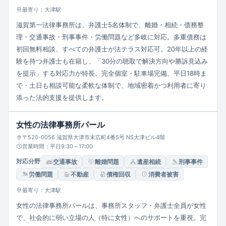
最寄り：大津駅
滋賀第一法律事務所は、弁護士5名体制で、離婚・相続・債務整
理・交通事故・刑事事件・労働問題など多岐に対応。多重債務は
初回無料相談、すべての弁護士が法テラス対応可。20年以上の経
験を持つ弁護士も在籍し、「30分の聴取で解決方向や勝訴見込み
を提示」する対応力が特長。完全個室・駐車場完備、平日18時ま
で・土日も相談可能な柔軟な体制で、地域密着かつ利用者に寄り
添った法的支援を提供します。
女性の法律事務所パール
〒520-0056 滋賀県大津市末広町4番5号 NS大津ビル4階
営業時間：平日9:30～17:00
対応分野
交通事故
離婚問題
遺産相続
刑事事件
労働問題
不動産
債権回収
消費者被害
最寄り：大津駅
女性の法律事務所パールは、事務所スタッフ・弁護士全員が女性
で、社会的に弱い立場の人（特に女性）へのサポートを重視。完