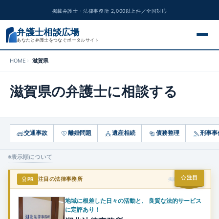
掲載弁護士・法律事務所 2,000以上件／全国対応
弁護士相談広場
あなたと弁護士をつなぐポータルサイト
HOME
滋賀県
交通事故
滋賀県の弁護士に相談する
離婚問題
遺産相続
交通事故
離婚問題
遺産相続
債務整理
刑事事
債務整理
※表示順について
刑事事件
注目
PR
注目の法律事務所
掲載スポンサー
労働問題
地域に根差した日々の活動と、 良質な法的サービス
に定評あり！