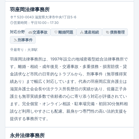
羽座岡法律事務所
〒520-0043 滋賀県大津市中央1丁目5-6
営業時間：平日10:00～17:30
対応分野
交通事故
離婚問題
遺産相続
債務整理
刑事事件
最寄り：大津駅
羽座岡法律事務所は、1997年設立の地域密着型総合法律事務所で
す。離婚・相続・成年後見・交通事故・多重債務・損害賠償・貸
金請求など市民の日常的なトラブルから、刑事事件（無罪獲得実
績あり）まで幅広く対応しています。代表の羽座岡広宣弁護士は
滋賀弁護士会会長や法テラス所長歴任の実績があり、佐藤正子弁
護士も無罪実績多数で依頼者の心に寄り添う対応が評価されてい
ます。完全個室・オンライン相談・駐車場完備・初回30分無料相
談など利用しやすさにも配慮。親身かつ専門性の高い法的支援を
提供する事務所です。
永井法律事務所