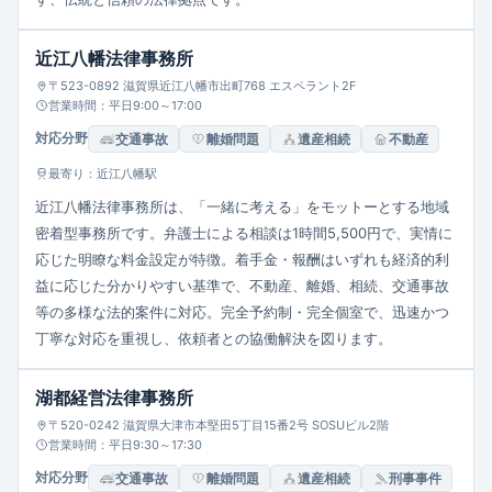
近江八幡法律事務所
〒523-0892 滋賀県近江八幡市出町768 エスペラント2F
営業時間：平日9:00～17:00
対応分野
交通事故
離婚問題
遺産相続
不動産
最寄り：近江八幡駅
近江八幡法律事務所は、「一緒に考える」をモットーとする地域
密着型事務所です。弁護士による相談は1時間5,500円で、実情に
応じた明瞭な料金設定が特徴。着手金・報酬はいずれも経済的利
益に応じた分かりやすい基準で、不動産、離婚、相続、交通事故
等の多様な法的案件に対応。完全予約制・完全個室で、迅速かつ
丁寧な対応を重視し、依頼者との協働解決を図ります。
湖都経営法律事務所
〒520-0242 滋賀県大津市本堅田5丁目15番2号 SOSUビル2階
営業時間：平日9:30～17:30
対応分野
交通事故
離婚問題
遺産相続
刑事事件