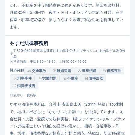
かし、不動産を伴う相続案件に強みがあります。初回相談無料、
以降30分5,500円で、夜間・休日・オンライン対応も可能。完全
個室・駐車場完備で、親しみやすく迅速丁寧な対応を提供してい
ます。
やすだ法律事務所
〒520-0801 滋賀県大津市におの浜4-7-5 オプテックスにおの浜ビル3-D号
室
営業時間：平日9:30～19:30、土曜10:00～16:00
対応分野
交通事故
離婚問題
遺産相続
債務整理
刑事事件
労働問題
不動産
債権回収
消費者被害
最寄り：膳所駅
やすだ法律事務所は、弁護士 安田慶太氏（2011年登録）1名体制
で、地域に根ざした「かかりつけ弁護士」を目指しています。元
会社員・大阪・愛媛での法律実務、1級ファイナンシャル・プラン
ニング技能士という独自の経歴を活かし、相続・交通事故・刑
事、労働、債務整理など幅広い分野に対応。特徴は、初回1時間無