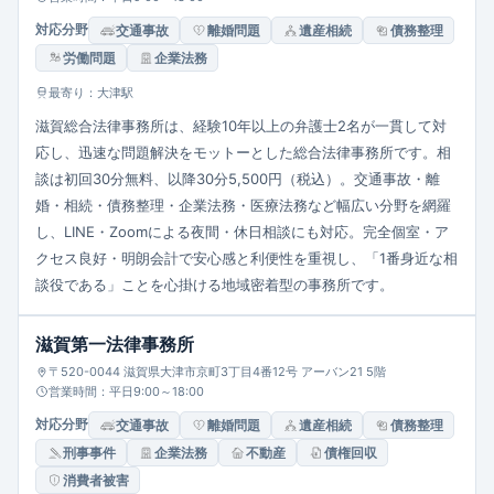
対応分野
交通事故
離婚問題
遺産相続
債務整理
労働問題
企業法務
最寄り：大津駅
滋賀総合法律事務所は、経験10年以上の弁護士2名が一貫して対
応し、迅速な問題解決をモットーとした総合法律事務所です。相
談は初回30分無料、以降30分5,500円（税込）。交通事故・離
婚・相続・債務整理・企業法務・医療法務など幅広い分野を網羅
し、LINE・Zoomによる夜間・休日相談にも対応。完全個室・ア
クセス良好・明朗会計で安心感と利便性を重視し、「1番身近な相
談役である」ことを心掛ける地域密着型の事務所です。
滋賀第一法律事務所
〒520-0044 滋賀県大津市京町3丁目4番12号 アーバン21 5階
営業時間：平日9:00～18:00
対応分野
交通事故
離婚問題
遺産相続
債務整理
刑事事件
企業法務
不動産
債権回収
消費者被害