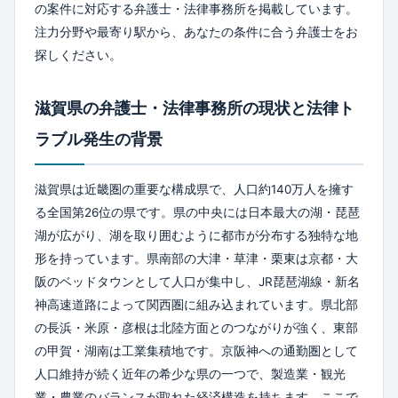
の案件に対応する弁護士・法律事務所を掲載しています。
注力分野や最寄り駅から、あなたの条件に合う弁護士をお
探しください。
滋賀県の弁護士・法律事務所の現状と法律ト
ラブル発生の背景
滋賀県は近畿圏の重要な構成県で、人口約140万人を擁す
る全国第26位の県です。県の中央には日本最大の湖・琵琶
湖が広がり、湖を取り囲むように都市が分布する独特な地
形を持っています。県南部の大津・草津・栗東は京都・大
阪のベッドタウンとして人口が集中し、JR琵琶湖線・新名
神高速道路によって関西圏に組み込まれています。県北部
の長浜・米原・彦根は北陸方面とのつながりが強く、東部
の甲賀・湖南は工業集積地です。京阪神への通勤圏として
人口維持が続く近年の希少な県の一つで、製造業・観光
業・農業のバランスが取れた経済構造を持ちます。ここで