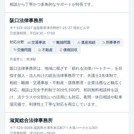
相談から丁寧かつ多角的なサポートが特長です。
阪口法律事務所
〒525-0027 滋賀県草津市野村1-25-27 増井ビル1F
営業時間：平日9:30～17:00
対応分野
交通事故
離婚問題
遺産相続
刑事事件
労働問題
不動産
債権回収
最寄り：草津駅
阪口法律事務所は、地域に根ざす「頼れる法律パートナー」を目
指す個人・法人向けの総合法律事務所です。弁護士2名体制で、
相続・離婚・交通事故・不動産・債務整理・企業法務など幅広く
対応。相談は完全予約制で30分5,500円、初回無料相談枠を設
け、法テラスや分割払いの活用にも対応。夜間・休日相談や駐車
場完備で、利便性と丁寧な対応を両立しています。
滋賀総合法律事務所
〒520-0056 滋賀県大津市末広町7-1 大津パークビル301
営業時間：平日9:00～18:00