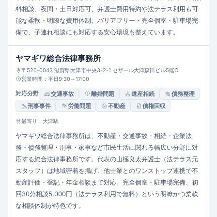
料相談、夜間・土日対応可、弁護士費用特約や法テラス利用も可
能な柔軟・明瞭な費用体制。バリアフリー・完全個室・駐車場完
備で、子連れ相談にも対応する安心環境も整えています。
ヤマギワ総合法律事務所
〒520-0043 滋賀県大津市中央3-2-1 セザール大津森田ビル5階C
営業時間：平日9:30～17:00
対応分野
交通事故
離婚問題
遺産相続
債務整理
刑事事件
労働問題
不動産
債権回収
最寄り：大津駅
ヤマギワ総合法律事務所は、不動産・交通事故・相続・企業法
務・債務整理・刑事・家事など市民生活に関わる幅広い分野に対
応する総合法律事務所です。代表の山極良太弁護士（法テラス元
スタッフ）は地域密着を掲げ、他士業とのワンストップ連携で不
動産評価・登記・年金相談まで対応。完全個室・駐車場完備、初
回30分相談5,000円（法テラス利用で無料）という明瞭かつ柔軟
な相談体制が特色です。