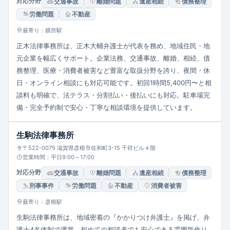
対応分野
交通事故
離婚問題
遺産相続
債務整理
労働問題
不動産
最寄り：膳所駅
正木法律事務所は、正木大輔弁護士が代表を務め、地域住民・地
元企業を幅広くサポート。企業法務、交通事故、離婚、相続、債
務整理、医療・消費者被害など豊富な取扱分野を誇り、夜間・休
日・オンライン相談にも対応可能です。初回1時間5,400円〜と相
談料も明確で、法テラス・分割払い・後払いにも対応。駐車場完
備・完全予約制で安心・丁寧な相談環境を提供しています。
生駒法律事務所
〒522-0075 滋賀県彦根市佐和町3-15 千祥ビル４階
営業時間：平日9:00～17:00
対応分野
交通事故
離婚問題
遺産相続
債務整理
刑事事件
労働問題
不動産
消費者被害
最寄り：彦根駅
生駒法律事務所は、地域密着の『かかりつけ弁護士』を掲げ、弁
護士4名体制で運営。初めての相談者でも安心できる雰囲気作り