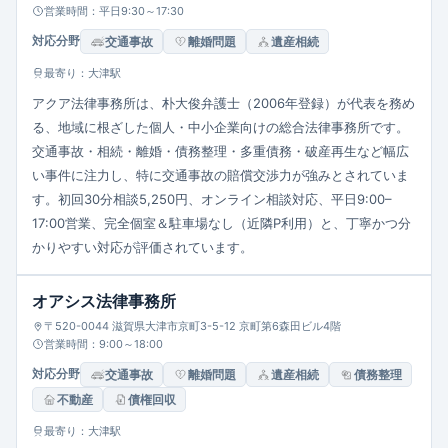
営業時間：平日9:30～17:30
対応分野
交通事故
離婚問題
遺産相続
最寄り：大津駅
アクア法律事務所は、朴大俊弁護士（2006年登録）が代表を務め
る、地域に根ざした個人・中小企業向けの総合法律事務所です。
交通事故・相続・離婚・債務整理・多重債務・破産再生など幅広
い事件に注力し、特に交通事故の賠償交渉力が強みとされていま
す。初回30分相談5,250円、オンライン相談対応、平日9:00–
17:00営業、完全個室＆駐車場なし（近隣P利用）と、丁寧かつ分
かりやすい対応が評価されています。
オアシス法律事務所
〒520-0044 滋賀県大津市京町3-5-12 京町第6森田ビル4階
営業時間：9:00～18:00
対応分野
交通事故
離婚問題
遺産相続
債務整理
不動産
債権回収
最寄り：大津駅