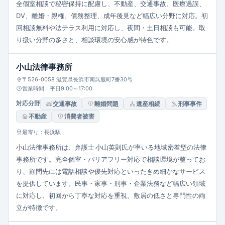
全個室相談で秘密保持に配慮し、不動産、交通事故、医療過誤、
DV、離婚・親権、債務整理、成年後見など幅広い分野に対応。初
回相談無料や法テラス利用に対応し、夜間・土日相談も可能。取
り扱い分野の多さと、相談環境の安心感が特色です。
小山法律事務所
〒526-0058 滋賀県長浜市南呉服町7番30号
営業時間：平日9:00～17:00
対応分野
交通事故
離婚問題
遺産相続
刑事事件
不動産
消費者被害
最寄り：長浜駅
小山法律事務所は、弁護士 小山英則氏が率いる地域密着型の法律
事務所です。完全個室・バリアフリー対応で相談環境が整ってお
り、顧問先には電話相談や優先対応といったきめ細かなサービス
を提供しています。民事・家事・刑事・企業法務など幅広い領域
に対応し、初回から丁寧な対応を重視。敷居の低さと専門性の両
立が特徴です。