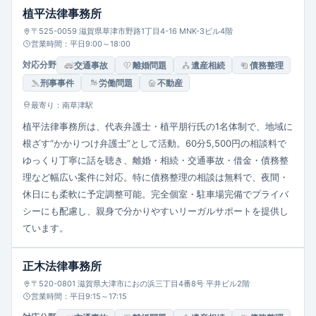
植平法律事務所
〒525-0059 滋賀県草津市野路1丁目4-16 MNK-3ビル4階
営業時間：平日9:00～18:00
対応分野
交通事故
離婚問題
遺産相続
債務整理
刑事事件
労働問題
不動産
最寄り：南草津駅
植平法律事務所は、代表弁護士・植平朋行氏の1名体制で、地域に
根ざす“かかりつけ弁護士”として活動。60分5,500円の相談料で
ゆっくり丁寧に話を聴き、離婚・相続・交通事故・借金・債務整
理など幅広い案件に対応。特に債務整理の相談は無料で、夜間・
休日にも柔軟に予定調整可能。完全個室・駐車場完備でプライバ
シーにも配慮し、親身で分かりやすいリーガルサポートを提供し
ています。
正木法律事務所
〒520-0801 滋賀県大津市におの浜三丁目4番8号 平井ビル2階
営業時間：平日9:15～17:15