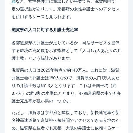
続
など、女性弁護士に相談したい事案でも、滋賀県内で一
定の選択肢があります。京都府の女性弁護士へのアクセス
を併用するケースも見られます。
滋賀県の人口に対する弁護士充足率
各都道府県の弁護士が足りているか、司法サービスを提供
する環境の充足度を示す指標として「人口1万人あたりの弁
護士数」という統計があります。
滋賀県の人口は2025年時点で約140万人。これに対し滋賀
弁護士会の弁護士は180人なので、滋賀県の人口1万人あた
りの弁護士数は約1.3人となります。これは全国平均（約
3.7人）の約3割の水準にとどまり、47都道府県の中でも弁
護士充足率が低い県の一つです。
ただし、滋賀県は京都府と隣接しており、新快速電車や新
名神高速道路で京阪神へ短時間でアクセスできる立地のた
め、滋賀県在住者でも京都・大阪の弁護士に依頼するケー