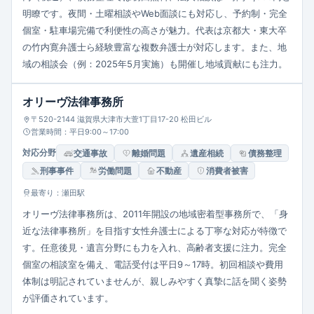
明瞭です。夜間・土曜相談やWeb面談にも対応し、予約制・完全
個室・駐車場完備で利便性の高さが魅力。代表は京都大・東大卒
の竹内寛弁護士ら経験豊富な複数弁護士が対応します。また、地
域の相談会（例：2025年5月実施）も開催し地域貢献にも注力。
オリーヴ法律事務所
〒520-2144 滋賀県大津市大萱1丁目17-20 松田ビル
営業時間：平日9:00～17:00
対応分野
交通事故
離婚問題
遺産相続
債務整理
刑事事件
労働問題
不動産
消費者被害
最寄り：瀬田駅
オリーヴ法律事務所は、2011年開設の地域密着型事務所で、「身
近な法律事務所」を目指す女性弁護士による丁寧な対応が特徴で
す。任意後見・遺言分野にも力を入れ、高齢者支援に注力。完全
個室の相談室を備え、電話受付は平日9～17時。初回相談や費用
体制は明記されていませんが、親しみやすく真摯に話を聞く姿勢
が評価されています。