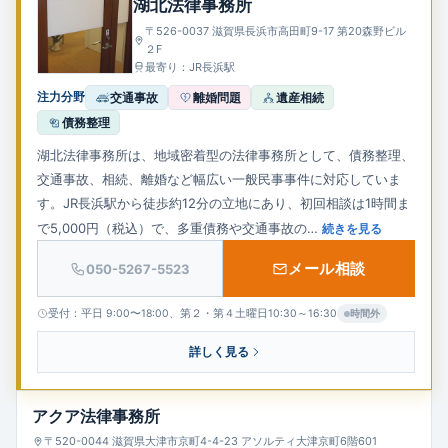
湖北法律事務所
企業法務
〒526-0037 滋賀県長浜市高田町9-17 第20森野ビル
２F
最寄り：JR長浜駅
注力分野
交通事故
離婚問題
遺産相続
債務整理
湖北法律事務所は、地域密着型の法律事務所として、債務整理、
交通事故、相続、離婚など幅広い一般民事事件に対応していま
す。JR長浜駅から徒歩約12分の立地にあり、初回相談は1時間ま
で5,000円（税込）で、多重債務や交通事故の…
続きを見る
メール相談
050-5267-5523
受付：平日 9:00〜18:00、第２・第４土曜日10:30～16:30
時間外
詳しく見る
アクア法律事務所
〒520-0044 滋賀県大津市京町4-4-23 アソルティ大津京町6階601