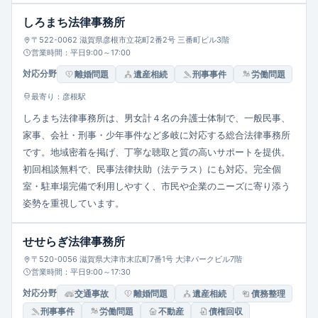
しろまち法律事務所
〒522-0062 滋賀県彦根市立花町2番2号 三番町ビル3階
営業時間：平日9:00～17:00
対応分野
離婚問題
遺産相続
刑事事件
労働問題
最寄り：彦根駅
しろまち法律事務所は、男女計４名の弁護士体制で、一般民事、
家事、会社・刑事・少年事件など多岐に対応する総合法律事務所
です。地域密着を掲げ、丁寧な聴取と質の高いサポートを提供。
初回相談無料で、民事法律扶助（法テラス）にも対応。完全個
室・駐車場完備で利用しやすく、市民や企業のニーズに寄り添う
姿勢を重視しています。
せせらぎ法律事務所
〒520-0056 滋賀県大津市末広町7番1号 大津パークビル7階
営業時間：平日9:00～17:30
対応分野
交通事故
離婚問題
遺産相続
債務整理
刑事事件
労働問題
不動産
債権回収