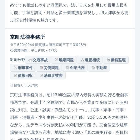
めてでも相談しやすい雰囲気で、法テラスを利用した費用支援も
可能。丁寧な説明・対話と多士業連携を重視し、JR大津駅から徒
歩1分の利便性も魅力です。
京町法律事務所
〒520-0044 滋賀県大津市京町三丁目3番28号
営業時間：平日9:00～17:00
対応分野
交通事故
離婚問題
遺産相続
債務整理
刑事事件
労働問題
企業法務
不動産
債権回収
消費者被害
最寄り：大津駅
京町法律事務所は、昭和31年創設の県内最長の実績を誇る老舗事
務所です。弁護士４名体制で、市民から企業まで多岐にわたる相
談に対応。公正・誠実・勤勉をモットーに、民事・家事・商事・
刑事・消費者・少年事件への対応も可能。30分5,500円の相談料
ながら、法テラスや分割支払いの利用が可能で、完全個室や駐車
場完備など環境も充実。地域に寄り添い「真の紛争解決」を目指
す、伝統と信頼の法律拠点です。