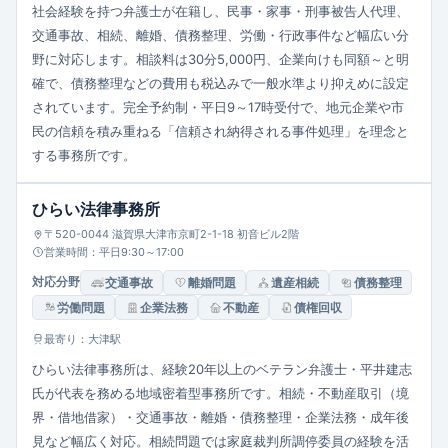
社会経験を持つ弁護士が在籍し、民事・家事・刑事被告人代理、
交通事故、相続、離婚、債務整理、労働・行政事件など幅広い分
野に対応します。相談料は30分5,000円、企業向けも同額～と明
確で、債務整理などの費用も税込みで一般水準より抑えめに設定
されています。完全予約制・平日9～17時受付で、地元企業や市
民の信頼を積み重ねる「信頼され納得される事件処理」を理念と
する事務所です。
ひらい法律事務所
〒520-0044 滋賀県大津市京町2-1-18 初音ビル2階
営業時間：平日9:30～17:00
対応分野
交通事故
離婚問題
遺産相続
債務整理
労働問題
企業法務
不動産
債権回収
最寄り：大津駅
ひらい法律事務所は、経験20年以上のベテラン弁護士・平井建志
氏が代表を務める地域密着型事務所です。相続・不動産取引（境
界・借地借家）・交通事故・離婚・債務整理・企業法務・成年後
見など幅広く対応。相続問題では家庭裁判所調停委員の経験を活