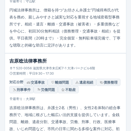
最寄り：守山駅
円城法律事務所は、僧籍を持つ“お坊さん弁護士”円城得寿氏が代
表を務め、親しみやすさと誠実な対応を重視する地域密着型事務
所です。相続・遺言・離婚・交通事故（被害者）・多重債務など
を中心に、初回30分無料相談（債務整理・交通事故・相続）を提
供。平日夜間（20時まで）・完全個室・無料駐車場完備で、丁寧
な聴取と的確な助言に定評があります。
吉原稔法律事務所
〒520-0056 滋賀県大津市末広町7-1 大津パークビル6階
営業時間：平日9:30～17:30
対応分野
交通事故
離婚問題
遺産相続
債務整理
刑事事件
労働問題
不動産
最寄り：大津駅
吉原稔法律事務所は、弁護士2名（男性）、女性2名体制の総合事
務所で、地域に根ざした幅広い法的支援を提供しています。金銭
問題、離婚、遺産分割、交通事故、労働、刑事、行政、医療事
故、いじめ問題など、市民の日常に関わる多様な案件に対応。初