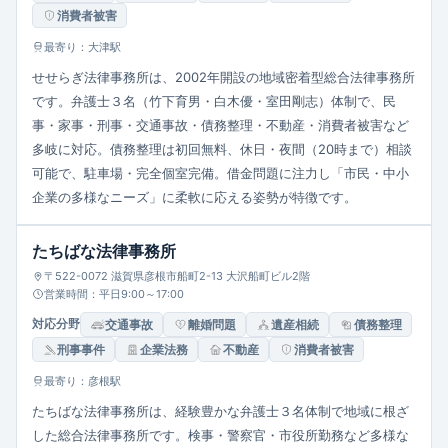
消費者被害
最寄り：大津駅
せせらぎ法律事務所は、2002年開設の地域密着型総合法律事務所
です。弁護士３名（竹下育男・白木優・室田剛志）体制で、民
事・家事・刑事・交通事故・債務整理・不動産・消費者被害など
多岐に対応。債務整理は初回無料、休日・夜間（20時まで）相談
可能で、駐車場・完全個室完備。借金問題に注力し「市民・中小
企業の多様なニーズ」に柔軟に応える姿勢が特徴です。
たちばな法律事務所
〒522-0072 滋賀県彦根市船町2-13 大沢船町ビル2階
営業時間：平日9:00～17:00
対応分野
交通事故
離婚問題
遺産相続
債務整理
刑事事件
企業法務
不動産
消費者被害
最寄り：彦根駅
たちばな法律事務所は、経験豊かな弁護士３名体制で地域に根ざ
した総合法律事務所です。検事・警察官・市役所勤務など多様な