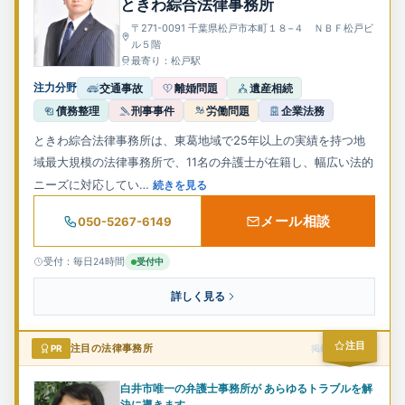
ときわ綜合法律事務所
企業法務
〒271-0091 千葉県松戸市本町１８−４ ＮＢＦ松戸ビ
ル５階
最寄り：松戸駅
注力分野
交通事故
離婚問題
遺産相続
債務整理
刑事事件
労働問題
企業法務
ときわ綜合法律事務所は、東葛地域で25年以上の実績を持つ地
域最大規模の法律事務所で、11名の弁護士が在籍し、幅広い法的
ニーズに対応してい…
続きを見る
メール相談
050-5267-6149
受付：毎日24時間
受付中
詳しく見る
注目
PR
注目の法律事務所
掲載スポンサー
白井市唯一の弁護士事務所が あらゆるトラブルを解
決に導きます