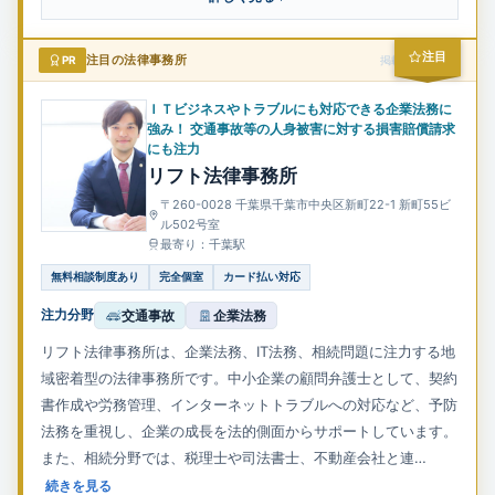
注目
PR
注目の法律事務所
掲載スポンサー
ＩＴビジネスやトラブルにも対応できる企業法務に
強み！ 交通事故等の人身被害に対する損害賠償請求
にも注力
リフト法律事務所
〒260-0028 千葉県千葉市中央区新町22-1 新町55ビ
ル502号室
最寄り：千葉駅
無料相談制度あり
完全個室
カード払い対応
注力分野
交通事故
企業法務
リフト法律事務所は、企業法務、IT法務、相続問題に注力する地
域密着型の法律事務所です。中小企業の顧問弁護士として、契約
書作成や労務管理、インターネットトラブルへの対応など、予防
法務を重視し、企業の成長を法的側面からサポートしています。
また、相続分野では、税理士や司法書士、不動産会社と連…
続きを見る