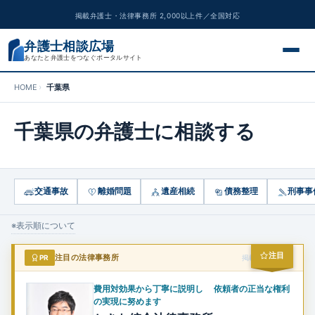
掲載弁護士・法律事務所 2,000以上件／全国対応
弁護士相談広場
あなたと弁護士をつなぐポータルサイト
HOME
千葉県
交通事故
千葉県の弁護士に相談する
離婚問題
遺産相続
交通事故
離婚問題
遺産相続
債務整理
刑事事
債務整理
※表示順について
刑事事件
注目
PR
注目の法律事務所
掲載スポンサー
労働問題
費用対効果から丁寧に説明し 依頼者の正当な権利
の実現に努めます