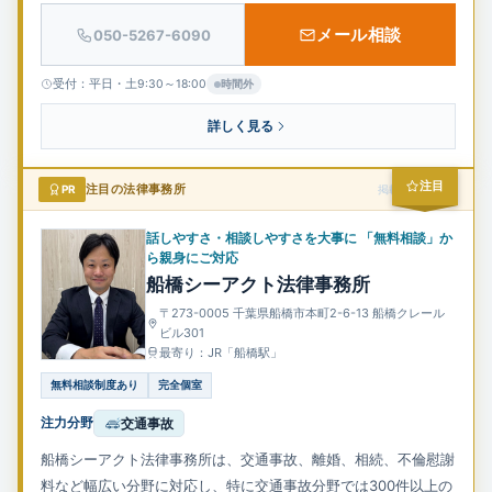
メール相談
050-5267-6090
受付：平日・土9:30～18:00
時間外
詳しく見る
注目
PR
注目の法律事務所
掲載スポンサー
話しやすさ・相談しやすさを大事に 「無料相談」か
ら親身にご対応
船橋シーアクト法律事務所
〒273-0005 千葉県船橋市本町2-6-13 船橋クレール
ビル301
最寄り：JR「船橋駅」
無料相談制度あり
完全個室
注力分野
交通事故
船橋シーアクト法律事務所は、交通事故、離婚、相続、不倫慰謝
料など幅広い分野に対応し、特に交通事故分野では300件以上の