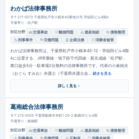
わかば法律事務所
〒271-0073 千葉県松戸市小根本45番地12号 早稲田ビル4階A
最寄り：松戸駅
対応分野
交通事故
離婚問題
遺産相続
債務整理
刑事事件
労働問題
企業法務
消費者被害
わかば法律事務所は、千葉県松戸市小根本45-12・早稲田ビル4階
Aに位置する、JR常磐線・地下鉄千代田線・新京成線「松戸駅」
東口徒歩5分・駐車場2台無料の法律事務所です。代表の小倉純夫
（おぐら すみお）弁護士（千葉県弁護士会…
続きを見る
詳しく見る
葛南総合法律事務所
〒273-0005 千葉県船橋市本町1-26-2 船橋SFビル4階
最寄り：船橋駅
対応分野
交通事故
離婚問題
遺産相続
債務整理
刑事事件
労働問題
不動産
消費者被害