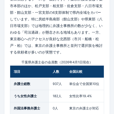
市本部のほか、松戸支部・柏支部・佐倉支部・八日市場支
部・館山支部・一宮支部の6支部体制で県内全域をカバー
しています。特に房総半島南部（館山支部）や県東部（八
日市場支部）では地理的に弁護士事務所の数が少なく、い
わゆる「司法過疎」が懸念される地域もあります。一方、
東京都心へのアクセスが良好な北西部（市川・船橋・松
戸・柏）では、東京の弁護士事務所と並列で選択肢を検討
する依頼者が多いのが実態です。
千葉県弁護士会の会員数（2026年4月1日現在）
項目
人数
全国比較
弁護士総数
937人
単位会で全国第10位
うち女性弁護士
182人
女性比率19.4%
外国法事務弁護士
0人
東京の弁護士が対応