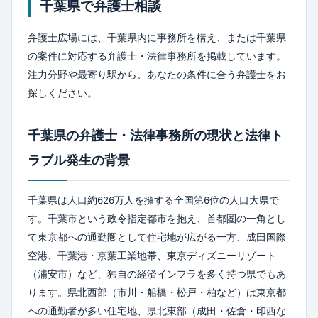
千葉県で
弁護士相談
弁護士広場には、千葉県内に事務所を構え、または千葉県
の案件に対応する弁護士・法律事務所を掲載しています。
注力分野や最寄り駅から、あなたの条件に合う弁護士をお
探しください。
千葉県の弁護士・法律事務所の現状と法律ト
ラブル発生の背景
千葉県は人口約626万人を擁する全国第6位の人口大県で
す。千葉市という政令指定都市を抱え、首都圏の一角とし
て東京都への通勤圏として住宅地が広がる一方、成田国際
空港、千葉港・京葉工業地帯、東京ディズニーリゾート
（浦安市）など、独自の経済インフラを多く持つ県でもあ
ります。県北西部（市川・船橋・松戸・柏など）は東京都
への通勤者が多い住宅地、県北東部（成田・佐倉・印西な