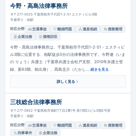
今野・高島法律事務所
〒277-0025 千葉県柏市千代田1-2-51 エスティビル3階
最寄り：柏駅
対応分野
交通事故
離婚問題
遺産相続
債務整理
企業法務
債権回収
今野・髙島法律事務所は、千葉県柏市千代田1-2-51・エスティビ
ル3階に位置する、柏駅徒歩5分の法律事務所です。今野遼（いま
の りょう）弁護士（千葉県弁護士会松戸支部、2010年弁護士登
録、新63期、柏出身）、髙島圭介（たかし…
続きを見る
詳しく見る
三枝総合法律事務所
〒277-0852 千葉県柏市旭町1丁目2番1号 第11関口ビル5階E号室
最寄り：柏駅
対応分野
交通事故
離婚問題
遺産相続
債務整理
刑事事件
企業法務