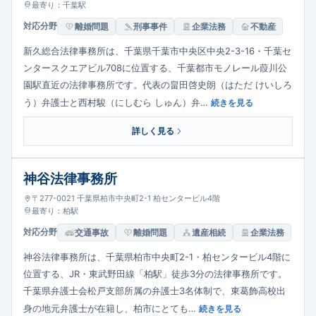
最寄り：千葉駅
対応分野
離婚問題
刑事事件
企業法務
不動産
新久総合法律事務所は、千葉県千葉市中央区中央2-3-16・千葉セ
ンタースクエアビル708に位置する、千葉都市モノレール葭川公
園駅直近の法律事務所です。代表の畠田啓史朗（はただ けいしろ
う）弁護士と西村駿（にしむら しゅん）弁…
続きを見る
詳しく見る
神谷法律事務所
〒277-0021 千葉県柏市中央町2-1 柏センタービル4階
最寄り：柏駅
対応分野
交通事故
離婚問題
遺産相続
企業法務
神谷法律事務所は、千葉県柏市中央町2-1・柏センタービル4階に
位置する、JR・東武野田線「柏駅」徒歩3分の法律事務所です。
千葉県弁護士会松戸支部所属の弁護士3名体制で、東葛飾高校出
身の地元弁護士が在籍し、柏市にとても…
続きを見る