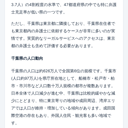
3.7人）の4割程度の水準で、47都道府県の中でも特に弁護
士充足率が低い県の一つです。
ただし、千葉県は東京都に隣接しており、千葉県在住者で
も東京都内の弁護士に依頼するケースが非常に多いのが実
情です。実質的なリーガルサービスへのアクセスは、東京
都の弁護士も含めて評価する必要があります。
千葉県の人口動向
千葉県の人口は約626万人で全国第6位の規模です。千葉市
(人口約97万人)を県庁所在地として、船橋市・松戸市・柏
市・市川市など人口数十万人規模の都市が複数あります。
日本全体で人口減少が進む中、千葉県は比較的緩やかな減
少にとどまり、特に東京寄りの地域や成田周辺、湾岸エリ
アでは人口が維持・増加している傾向があります。成田国
際空港の存在もあり、外国人住民・観光客も多い地域で
す。