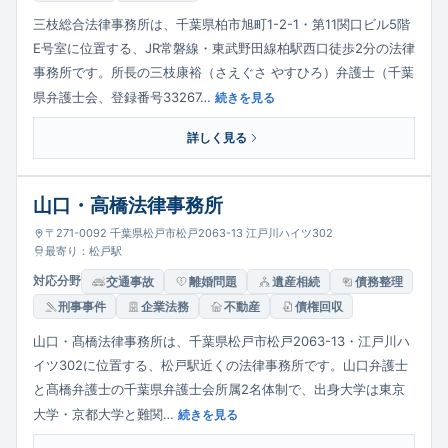
三枝総合法律事務所は、千葉県柏市旭町1-2-1・第11関口ビル5階
E号室に位置する、JR常磐線・東武野田線柏駅西口徒歩2分の法律
事務所です。所長の三枝康裕（さえぐさ やすひろ）弁護士（千葉
県弁護士会、登録番号33267…
続きを見る
詳しく見る
山口・高橋法律事務所
〒271-0092 千葉県松戸市松戸2063-13 江戸川ハイツ302
最寄り：松戸駅
対応分野
交通事故
離婚問題
遺産相続
債務整理
刑事事件
企業法務
不動産
債権回収
山口・髙橋法律事務所は、千葉県松戸市松戸2063-13・江戸川ハ
イツ302に位置する、松戸駅近くの法律事務所です。山口弁護士
と髙橋弁護士の千葉県弁護士会所属2名体制で、出身大学は東京
大学・京都大学と難関…
続きを見る