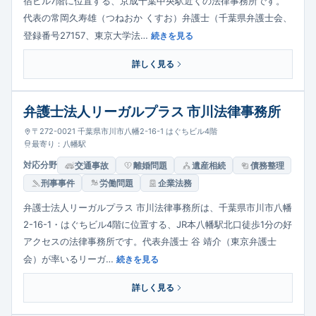
宿ビル7階に位置する、京成千葉中央駅近くの法律事務所です。
代表の常岡久寿雄（つねおか くすお）弁護士（千葉県弁護士会、
登録番号27157、東京大学法…
続きを見る
詳しく見る
弁護士法人リーガルプラス 市川法律事務所
〒272-0021 千葉県市川市八幡2-16-1 はぐちビル4階
最寄り：八幡駅
対応分野
交通事故
離婚問題
遺産相続
債務整理
刑事事件
労働問題
企業法務
弁護士法人リーガルプラス 市川法律事務所は、千葉県市川市八幡
2-16-1・はぐちビル4階に位置する、JR本八幡駅北口徒歩1分の好
アクセスの法律事務所です。代表弁護士 谷 靖介（東京弁護士
会）が率いるリーガ…
続きを見る
詳しく見る