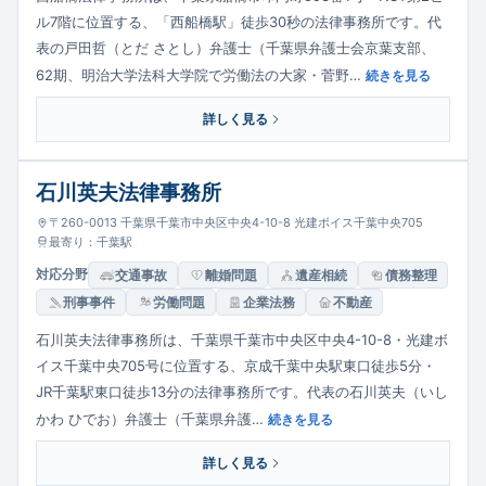
ル7階に位置する、「西船橋駅」徒歩30秒の法律事務所です。代
表の戸田哲（とだ さとし）弁護士（千葉県弁護士会京葉支部、
62期、明治大学法科大学院で労働法の大家・菅野…
続きを見る
詳しく見る
石川英夫法律事務所
〒260-0013 千葉県千葉市中央区中央4-10-8 光建ボイス千葉中央705
最寄り：千葉駅
対応分野
交通事故
離婚問題
遺産相続
債務整理
刑事事件
労働問題
企業法務
不動産
石川英夫法律事務所は、千葉県千葉市中央区中央4-10-8・光建ボ
イス千葉中央705号に位置する、京成千葉中央駅東口徒歩5分・
JR千葉駅東口徒歩13分の法律事務所です。代表の石川英夫（いし
かわ ひでお）弁護士（千葉県弁護…
続きを見る
詳しく見る