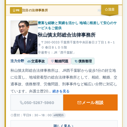
注目
PR
注目の法律事務所
掲載スポンサー
豊富な経験と実績を活かし 地域に根差して安心のサ
ービスをご提供
秋山慎太郎総合法律事務所
〒260-0033 千葉県千葉市中央区春日２丁目１８−１
０ 春日ＢＬＤ５階
最寄り：JR「西千葉駅」
注力分野
交通事故
離婚問題
債務整理
秋山慎太郎総合法律事務所は、JR西千葉駅から徒歩1分の好立地
に位置し、地域密着型の総合法律事務所として、相続、離婚、交
通事故、債務整理、労働問題、刑事事件など幅広い分野に対応し
ています。弁護士歴20…
続きを見る
メール相談
050-5267-5960
受付：平日9：30～18：00
時間外
詳しく見る