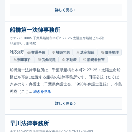
詳しく見る
船橋第一法律事務所
〒273-0005 千葉県船橋市本町2-27-25 太陽生命船橋ビル7階
最寄り：船橋駅
対応分野
交通事故
離婚問題
遺産相続
債務整理
刑事事件
労働問題
不動産
消費者被害
船橋第一法律事務所は、千葉県船橋市本町2-27-25・太陽生命船
橋ビル7階に位置する船橋の法律事務所です。田窪公規（たくぼ
きみのり）弁護士（千葉県弁護士会、1990年弁護士登録）、小島
秀樹（こじ…
続きを見る
詳しく見る
早川法律事務所
〒260-0013 千葉市中央区中央4-10-16 CI-22ビル403