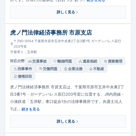
続きを見る
詳しく見る
虎ノ門法律経済事務所 市原支店
〒290-0054 千葉県市原市五井中央東2丁目3番1号 ガーデンパレス辰巳
203号室
最寄り：五井駅
対応分野
交通事故
離婚問題
遺産相続
債務整理
刑事事件
労働問題
企業法務
不動産
債権回収
虎ノ門法律経済事務所 市原支店は、千葉県市原市五井中央東2丁
目3番1号・ガーデンパレス辰巳203号室に位置する、JR内房線・
小湊鉄道「五井駅」東口徒歩1分の法律事務所です。弁護士法人
TLE…
続きを見る
詳しく見る