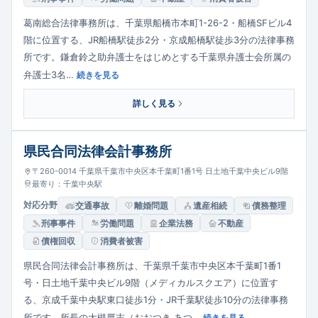
葛南総合法律事務所は、千葉県船橋市本町1-26-2・船橋SFビル4
階に位置する、JR船橋駅徒歩2分・京成船橋駅徒歩3分の法律事務
所です。鎌倉鈴之助弁護士をはじめとする千葉県弁護士会所属の
弁護士3名…
続きを見る
詳しく見る
県民合同法律会計事務所
〒260-0014 千葉県千葉市中央区本千葉町1番1号 日土地千葉中央ビル9階
最寄り：千葉中央駅
対応分野
交通事故
離婚問題
遺産相続
債務整理
刑事事件
労働問題
企業法務
不動産
債権回収
消費者被害
県民合同法律会計事務所は、千葉県千葉市中央区本千葉町1番1
号・日土地千葉中央ビル9階（メディカルスクエア）に位置す
る、京成千葉中央駅東口徒歩1分・JR千葉駅徒歩10分の法律事務
所です。所長の大槻厚志（おおつき あつ…