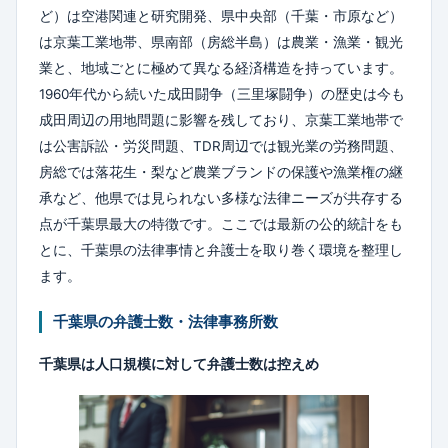
ど）は空港関連と研究開発、県中央部（千葉・市原など）
は京葉工業地帯、県南部（房総半島）は農業・漁業・観光
業と、地域ごとに極めて異なる経済構造を持っています。
1960年代から続いた成田闘争（三里塚闘争）の歴史は今も
成田周辺の用地問題に影響を残しており、京葉工業地帯で
は公害訴訟・労災問題、TDR周辺では観光業の労務問題、
房総では落花生・梨など農業ブランドの保護や漁業権の継
承など、他県では見られない多様な法律ニーズが共存する
点が千葉県最大の特徴です。ここでは最新の公的統計をも
とに、千葉県の法律事情と弁護士を取り巻く環境を整理し
ます。
千葉県の弁護士数・法律事務所数
千葉県は人口規模に対して弁護士数は控えめ