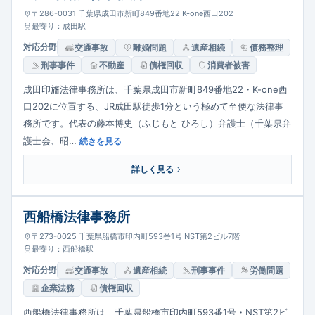
〒286-0031 千葉県成田市新町849番地22 K-one西口202
最寄り：成田駅
対応分野
交通事故
離婚問題
遺産相続
債務整理
刑事事件
不動産
債権回収
消費者被害
成田印旛法律事務所は、千葉県成田市新町849番地22・K-one西
口202に位置する、JR成田駅徒歩1分という極めて至便な法律事
務所です。代表の藤本博史（ふじもと ひろし）弁護士（千葉県弁
護士会、昭…
続きを見る
詳しく見る
西船橋法律事務所
〒273-0025 千葉県船橋市印内町593番1号 NST第2ビル7階
最寄り：西船橋駅
対応分野
交通事故
遺産相続
刑事事件
労働問題
企業法務
債権回収
西船橋法律事務所は、千葉県船橋市印内町593番1号・NST第2ビ