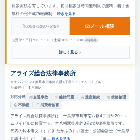
相談実績を有しています。初回相談は時間無制限で無料、着手金
無料の完全成功報酬制…
続きを見る
メール相談
050-5267-5154
受付：平日 9:00〜18:00 土曜 10:00〜16:00
時間外
詳しく見る
アライズ総合法律事務所
〒272-0023 葉県市川市南八幡4丁目5-20 エムワイビル
最寄り：本八幡駅
対応分野
交通事故
離婚問題
遺産相続
債務整理
不動産
消費者被害
アライズ総合法律事務所は、千葉県市川市南八幡4丁目5-20・エ
ムワイビルに位置する、本八幡駅徒歩約3分の法律事務所です。
代表の鈴木隆文（すずき たかふみ）弁護士・公認会計士（千葉県
弁護士会）が、「事…
続きを見る