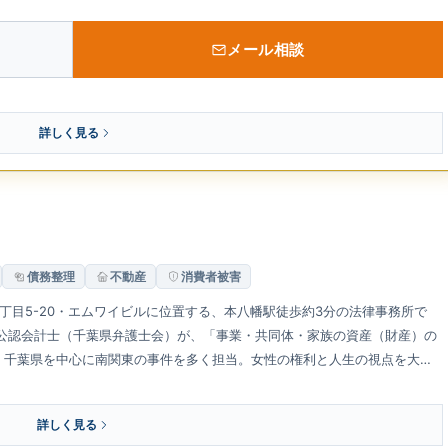
約で対応可能です。依頼者の話を丁寧に聞き、迅速かつ適切な解決を目指す
メール相談
詳しく見る
債務整理
不動産
消費者被害
丁目5-20・エムワイビルに位置する、本八幡駅徒歩約3分の法律事務所で
・公認会計士（千葉県弁護士会）が、「事業・共同体・家族の資産（財産）の
・千葉県を中心に南関東の事件を多く担当。女性の権利と人生の視点を大切
対応します。
詳しく見る