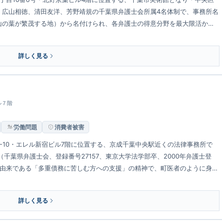
、広山相徳、清田友洋、芳野靖規の千葉県弁護士会所属4名体制で、事務所名
山の葉が繁茂する地）から名付けられ、各弁護士の得意分野を最大限活か
す。
詳しく見る
ル７階
労働問題
消費者被害
-10・エレル新宿ビル7階に位置する、京成千葉中央駅近くの法律事務所で
千葉県弁護士会、登録番号27157、東京大学法学部卒、2000年弁護士登
の由来である「多重債務に苦しむ方への支援」の精神で、町医者のように身近
理・社会福祉まで対応します。
詳しく見る