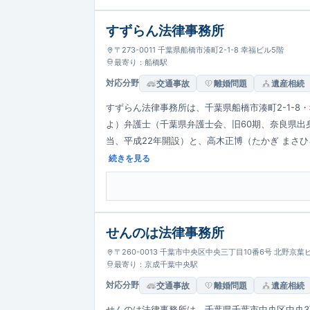
すずらん法律事務所
〒273-0011 千葉県船橋市湊町2-1-8 幸福ビル5階
最寄り：船橋駅
対応分野
交通事故
離婚問題
遺産相続
すずらん法律事務所は、千葉県船橋市湊町2-1-8
よ）弁護士（千葉県弁護士会、旧60期、奈良県出
当、平成22年開設）と、高木正博（たかぎ まさ
了、特許庁出身）の理系出身2名体制で、「身近で
続きを見る
せんのは法律事務所
〒260-0013 千葉市中央区中央三丁目10番6号 北野京葉
最寄り：京成千葉中央駅
対応分野
交通事故
離婚問題
遺産相続
せんのは法律事務所は、千葉県千葉市中央区中央3