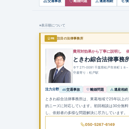
交通事故
離婚問題
遺産相続
債
※表示順について
PR
注目の法律事務所
費用対効果から丁寧に説明し 
ときわ綜合法律事務
〒271-0091 千葉県松戸市本町１
最寄り：松戸駅
注力分野
交通事故
離婚問題
遺産相続
ときわ綜合法律事務所は、東葛地域で25年以上の
的ニーズに対応しています。初回相談は30分無
し、依頼者の多様な問題解決に尽力しています。
050-5267-6149