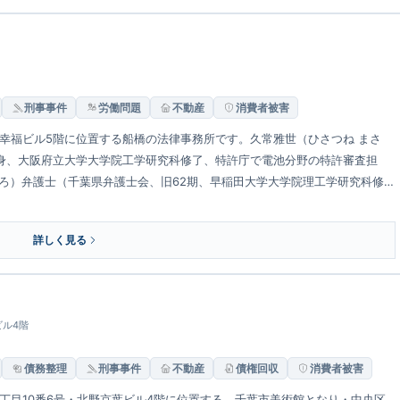
刑事事件
労働問題
不動産
消費者被害
・幸福ビル5階に位置する船橋の法律事務所です。久常雅世（ひさつね まさ
身、大阪府立大学大学院工学研究科修了、特許庁で電池分野の特許審査担
ひろ）弁護士（千葉県弁護士会、旧62期、早稲田大学大学院理工学研究科修
温かい法律事務所」を目指し、初回相談30分無料で対応します。
詳しく見る
ビル4階
債務整理
刑事事件
不動産
債権回収
消費者被害
丁目10番6号・北野京葉ビル4階に位置する、千葉市美術館となり・中央区