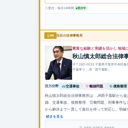
受付：毎日24時間
受付中
PR
注目の法律事務所
豊富な経験と実績を活かし 地域
秋山慎太郎総合法律
〒260-0033 千葉県千葉市中央区
最寄り：JR「西千葉駅」
注力分野
交通事故
離婚問題
債務整理
秋山慎太郎総合法律事務所は、JR西千葉駅から
婚、交通事故、債務整理、労働問題、刑事事件な
から解決まで一貫して責任を持って対応し、明確
無料で、事前予約により平日夜間や土日祝日の相
続きを見る
050-5267-5960