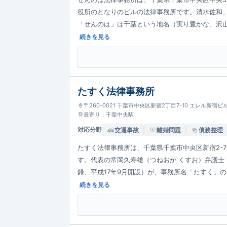
役所のとなりのビルの法律事務所です。清水佐和
「せんのは」は千葉という地名（実り豊かな、沢
し、民事・家事・商事・刑事まで幅広く対応しま
続きを見る
たすく法律事務所
〒260-0021 千葉市中央区新宿2丁目7-10 エレル新宿ビ
最寄り：千葉中央駅
対応分野
交通事故
離婚問題
債務整理
たすく法律事務所は、千葉県千葉市中央区新宿2-7
す。代表の常岡久寿雄（つねおか くすお）弁護士（
録、平成17年9月開設）が、事務所名「たすく」
な存在を目指し、離婚・相続・交通事故・債務整
続きを見る