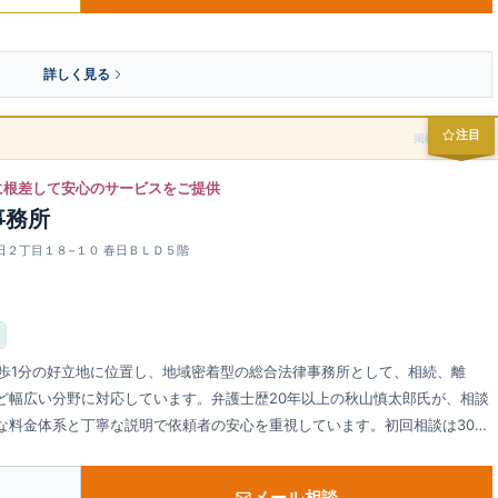
詳しく見る
注目
掲載スポンサー
に根差して安心のサービスをご提供
事務所
春日２丁目１８−１０ 春日ＢＬＤ５階
徒歩1分の好立地に位置し、地域密着型の総合法律事務所として、相続、離
ど幅広い分野に対応しています。弁護士歴20年以上の秋山慎太郎氏が、相談
な料金体系と丁寧な説明で依頼者の安心を重視しています。初回相談は30分
談も可能です。
メール相談