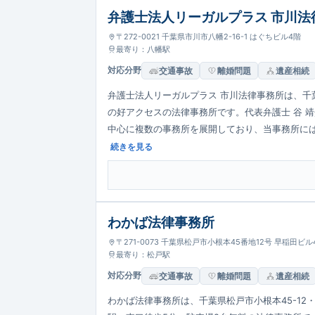
弁護士法人リーガルプラス 市川法
〒272-0021 千葉県市川市八幡2-16-1 はぐちビル4階
最寄り：八幡駅
対応分野
交通事故
離婚問題
遺産相続
弁護士法人リーガルプラス 市川法律事務所は、千葉
の好アクセスの法律事務所です。代表弁護士 谷 
中心に複数の事務所を展開しており、当事務所に
60分無料、年200名以上の相続相談実績で対応し
続きを見る
わかば法律事務所
〒271-0073 千葉県松戸市小根本45番地12号 早稲田ビル
最寄り：松戸駅
対応分野
交通事故
離婚問題
遺産相続
わかば法律事務所は、千葉県松戸市小根本45-12