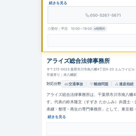
地にあり、平日夜間や土日祝日の相談にも事前予
続きを見る
姿勢が特長です。
050-5267-5671
受付：平日 10:00～19:00
時間外
アライズ総合法律事務所
〒272-0023 葉県市川市南八幡4丁目5-20 エムワイビル
最寄り：本八幡駅
対応分野
交通事故
離婚問題
遺産相続
アライズ総合法律事務所は、千葉県市川市南八幡4
す。代表の鈴木隆文（すずき たかふみ）弁護士
承継・整理・再生の専門事務所」として、東京都
に、離婚・相続・遺言・任意後見・事業承継まで
続きを見る