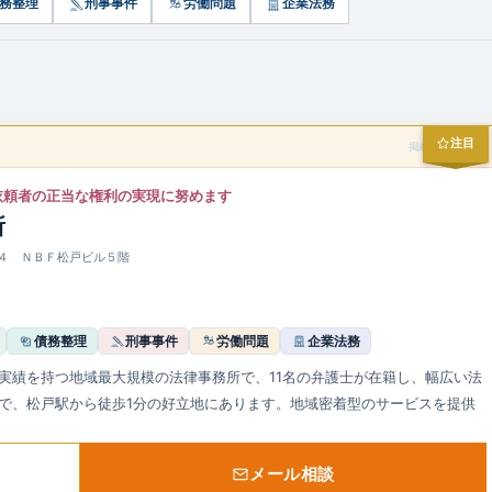
務整理
刑事事件
労働問題
企業法務
注目
掲載スポンサー
依頼者の正当な権利の実現に努めます
所
８−４ ＮＢＦ松戸ビル５階
債務整理
刑事事件
労働問題
企業法務
実績を持つ地域最大規模の法律事務所で、11名の弁護士が在籍し、幅広い法
料で、松戸駅から徒歩1分の好立地にあります。地域密着型のサービスを提供
メール相談