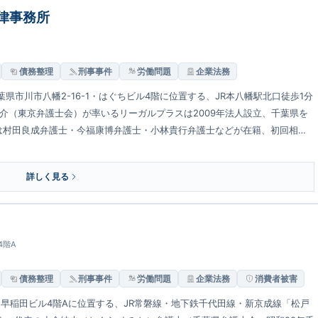
律事務所
債務整理
刑事事件
労働問題
企業法務
県市川市八幡2-16-1・はぐちビル4階に位置する、JR本八幡駅北口徒歩1分
靖介（東京弁護士会）が率いるリーガルプラスは2009年法人設立、千葉県を
は村田良成弁護士・今福康博弁護士・小林貴行弁護士などが在籍、初回相談
ます。
詳しく見る
4階A
債務整理
刑事事件
労働問題
企業法務
消費者被害
・早稲田ビル4階Aに位置する、JR常磐線・地下鉄千代田線・新京成線「松戸