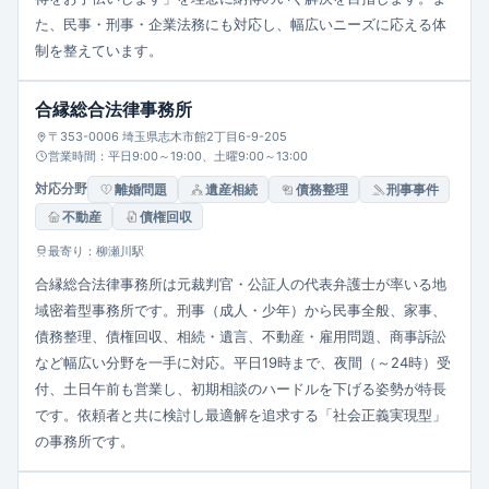
た、民事・刑事・企業法務にも対応し、幅広いニーズに応える体
制を整えています。
合縁総合法律事務所
〒353-0006 埼玉県志木市館2丁目6-9-205
営業時間：平日9:00～19:00、土曜9:00～13:00
対応分野
離婚問題
遺産相続
債務整理
刑事事件
不動産
債権回収
最寄り：柳瀬川駅
合縁総合法律事務所は元裁判官・公証人の代表弁護士が率いる地
域密着型事務所です。刑事（成人・少年）から民事全般、家事、
債務整理、債権回収、相続・遺言、不動産・雇用問題、商事訴訟
など幅広い分野を一手に対応。平日19時まで、夜間（～24時）受
付、土日午前も営業し、初期相談のハードルを下げる姿勢が特長
です。依頼者と共に検討し最適解を追求する「社会正義実現型」
の事務所です。