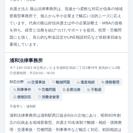
弁護士法人 蔭山法律事務所は、迅速かつ柔軟な対応が信条の地域
密着型事務所で、個人から中小企業まで幅広い法的ニーズに応え
ています。代表の蔭山好信弁護士は中小企業診断士・MBAの資格
を持ち、経営と法務を結びつけたサポートを提供。犯罪・労働問
題にも強く、良心的な料金設定やLINE相談対応など依頼者目線を
重視しています。
浦和法律事務所
〒330-0063 埼玉県さいたま市浦和区高砂二丁目3番19号 新高砂ビル3階
営業時間：平日9:00～18:00
対応分野
交通事故
離婚問題
遺産相続
債務整理
刑事事件
労働問題
企業法務
不動産
債権回収
消費者被害
最寄り：浦和駅
浦和法律事務所は浦和駅西口徒歩6分の立地にあり、昭和60年創
立の伝統ある地域密着型。弁護士10名体制で離婚・相続・債務整
理・交通事故・労働問題・刑事事件など幅広く対応。初回相談は