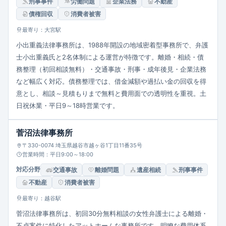
刑事事件
労働問題
企業法務
不動産
債権回収
消費者被害
最寄り：大宮駅
小出重義法律事務所は、1988年開設の地域密着型事務所で、弁護
士小出重義氏と2名体制による運営が特徴です。離婚・相続・債
務整理（初回相談無料）・交通事故・刑事・成年後見・企業法務
など幅広く対応。債務整理では、借金減額や過払い金の回収を得
意とし、相談～見積もりまで無料と費用面での透明性を重視。土
日祝休業・平日9～18時営業です。
菅沼法律事務所
〒330-0074 埼玉県越谷市越ヶ谷1丁目11番35号
営業時間：平日9:00～18:00
対応分野
交通事故
離婚問題
遺産相続
刑事事件
不動産
消費者被害
最寄り：越谷駅
菅沼法律事務所は、初回30分無料相談の女性弁護士による離婚・
不貞案件に特化したアットホームな事務所です。明瞭な費用体系