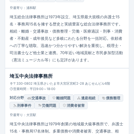
最寄り：浦和駅
埼玉総合法律事務所は1973年設立、埼玉県最大規模の弁護士15
名・事務局15名を擁する歴史と実績豊富な総合法律事務所です。
相続・離婚・交通事故・債務整理・労働・医療過誤・刑事・消費
者・不動産・成年後見など多岐にわたる分野を一括対応。依頼者
への丁寧な聴取、迅速かつ分かりやすい解決を重視し、税理士・
司法書士など他士業と連携。70年近い地域貢献と市民参加型活動
（憲法ミュージカル等）にも定評があります。
埼玉中央法律事務所
〒330-0802 埼玉県さいたま市大宮区宮町2-28 あじせんビル6階
営業時間：平日9:00～18:00
対応分野
交通事故
離婚問題
遺産相続
債務整理
刑事事件
労働問題
消費者被害
最寄り：大宮駅
埼玉中央法律事務所は1979年創業の地域最大級事務所で、弁護士
15名・事務局17名体制。多重債務や消費者被害、交通事故、相