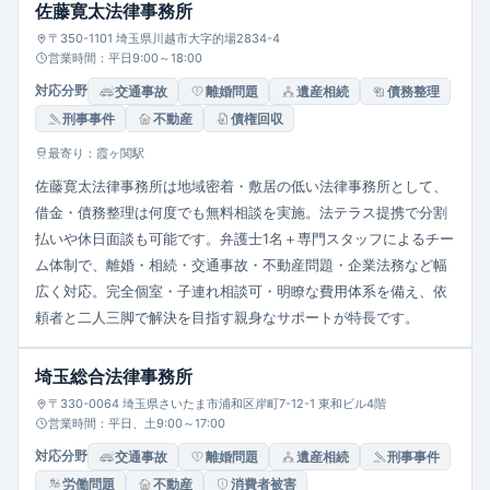
佐藤寛太法律事務所
〒350-1101 埼玉県川越市大字的場2834-4
営業時間：平日9:00～18:00
対応分野
交通事故
離婚問題
遺産相続
債務整理
刑事事件
不動産
債権回収
最寄り：霞ヶ関駅
佐藤寛太法律事務所は地域密着・敷居の低い法律事務所として、
借金・債務整理は何度でも無料相談を実施。法テラス提携で分割
払いや休日面談も可能です。弁護士1名＋専門スタッフによるチー
ム体制で、離婚・相続・交通事故・不動産問題・企業法務など幅
広く対応。完全個室・子連れ相談可・明瞭な費用体系を備え、依
頼者と二人三脚で解決を目指す親身なサポートが特長です。
埼玉総合法律事務所
〒330-0064 埼玉県さいたま市浦和区岸町7-12-1 東和ビル4階
営業時間：平日、土9:00～17:00
対応分野
交通事故
離婚問題
遺産相続
刑事事件
労働問題
不動産
消費者被害