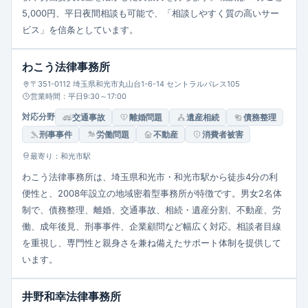
5,000円、平日夜間相談も可能で、「相談しやすく質の高いサー
ビス」を信条としています。
わこう法律事務所
〒351-0112 埼玉県和光市丸山台1-6-14 セントラルパレス105
営業時間：平日9:30～17:00
対応分野
交通事故
離婚問題
遺産相続
債務整理
刑事事件
労働問題
不動産
消費者被害
最寄り：和光市駅
わこう法律事務所は、埼玉県和光市・和光市駅から徒歩4分の利
便性と、2008年設立の地域密着型事務所が特徴です。男女2名体
制で、債務整理、離婚、交通事故、相続・遺産分割、不動産、労
働、成年後見、刑事事件、企業顧問など幅広く対応。相談者目線
を重視し、専門性と親身さを兼ね備えたサポート体制を提供して
います。
井野和幸法律事務所