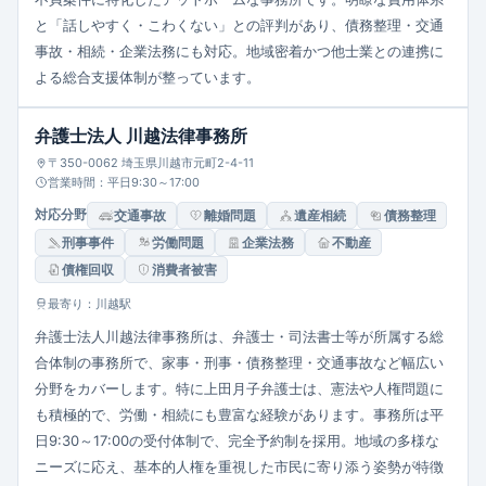
と「話しやすく・こわくない」との評判があり、債務整理・交通
事故・相続・企業法務にも対応。地域密着かつ他士業との連携に
よる総合支援体制が整っています。
弁護士法人 川越法律事務所
〒350-0062 埼玉県川越市元町2-4-11
営業時間：平日9:30～17:00
対応分野
交通事故
離婚問題
遺産相続
債務整理
刑事事件
労働問題
企業法務
不動産
債権回収
消費者被害
最寄り：川越駅
弁護士法人川越法律事務所は、弁護士・司法書士等が所属する総
合体制の事務所で、家事・刑事・債務整理・交通事故など幅広い
分野をカバーします。特に上田月子弁護士は、憲法や人権問題に
も積極的で、労働・相続にも豊富な経験があります。事務所は平
日9:30～17:00の受付体制で、完全予約制を採用。地域の多様な
ニーズに応え、基本的人権を重視した市民に寄り添う姿勢が特徴