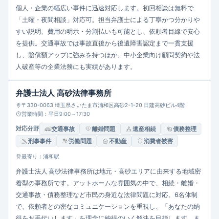
個人・企業の幅広い事件に迅速対応します。初回相談は無料で
「土曜・夜間相談」対応可。担当弁護士による丁寧かつ分かりや
すい説明、費用の明示・分割払いも可能とし、依頼者目線で安心
を提供。交通事故では事故直後から後遺障害認定まで一貫支援
し、賠償額アップに強みを持つほか、中小企業向け顧問契約や法
人破産等の企業法務にも実績があります。
弁護士法人 高砂法律事務所
〒330-0063 埼玉県さいたま市浦和区高砂2-1-20 日建高砂ビル4階
営業時間：平日9:00～17:30
対応分野
交通事故
離婚問題
遺産相続
債務整理
刑事事件
労働問題
不動産
消費者被害
最寄り：浦和駅
弁護士法人 高砂法律事務所は地元・高砂エリアに由来する地域密
着型の事務所です。アットホームな雰囲気の中で、相続・離婚・
交通事故・債務整理など市民の身近な法律問題に対応。6名体制
で、依頼者との密なコミュニケーションを重視し、「あなたの納
得をお手伝いします」を理念に納得のいく解決を目指します。ま