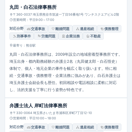
丸田・白石法律事務所
〒360-0037 埼玉県熊谷市筑波一丁目56番地1号 ワンチスクエアビル2階
営業時間：平日9:00～17:00
対応分野
交通事故
離婚問題
遺産相続
債務整理
刑事事件
労働問題
企業法務
不動産
最寄り：熊谷駅
丸田・白石法律事務所は、2009年設立の地域密着型事務所です。
埼玉出身・都内勤務経験の弁護士2名（丸田健太郎・白石悟史）
体制で、個人・地元企業の事件を幅広く取り扱います。特に相
続・交通事故・債務整理・企業法務に強みがあり、白石弁護士は
埼玉弁護士会副会長も歴任。初回相談や電話相談に柔軟に対応
し、法的支援を丁寧に行う姿勢が特色です。
弁護士法人 岸町法律事務所
〒330-0064 埼玉県さいたま市浦和区岸町7丁目12-10
営業時間：平日10:00～18:00
対応分野
交通事故
離婚問題
遺産相続
債務整理