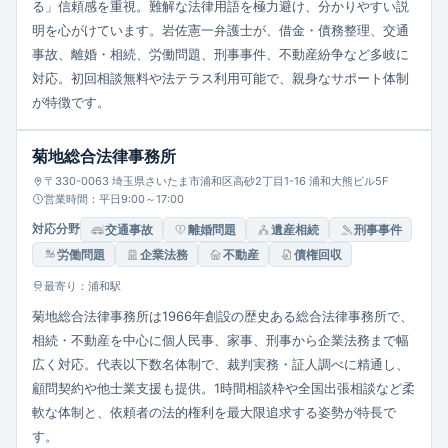
る」信頼感を重視。難解な法律用語を極力避け、分かりやすい説
明を心がけています。岩佐憲一弁護士が、借金・債務整理、交通
事故、離婚・相続、労働問題、刑事事件、不動産紛争など多岐に
対応。初回相談無料や法テラス利用可能で、親身なサポート体制
が特徴です。
菊地総合法律事務所
〒330-0063 埼玉県さいたま市浦和区高砂2丁目1-16 浦和大熊ビル5F
営業時間：平日9:00～17:00
対応分野
交通事故
離婚問題
遺産相続
刑事事件
労働問題
企業法務
不動産
債権回収
最寄り：浦和駅
菊地総合法律事務所は1966年創設の歴史ある総合法律事務所で、
相続・不動産を中心に個人民事、家事、刑事から企業法務まで幅
広く対応。代表以下数名体制で、裁判実務・証人調べに精通し、
顧問契約や他士業支援も提供。1時間相談枠や全国出張相談など柔
軟な体制と、依頼者の法的権利を最大限追求する姿勢が特長で
す。