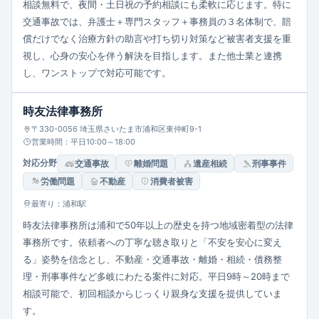
相談無料で、夜間・土日祝の予約相談にも柔軟に応じます。特に
交通事故では、弁護士＋専門スタッフ＋事務員の３名体制で、賠
償だけでなく治療方針の助言や打ち切り対策など被害者支援を重
視し、心身の安心を伴う解決を目指します。また他士業と連携
し、ワンストップで対応可能です。
時友法律事務所
〒330-0056 埼玉県さいたま市浦和区東仲町9-1
営業時間：平日10:00～18:00
対応分野
交通事故
離婚問題
遺産相続
刑事事件
労働問題
不動産
消費者被害
最寄り：浦和駅
時友法律事務所は浦和で50年以上の歴史を持つ地域密着型の法律
事務所です。依頼者への丁寧な聴き取りと「不安を安心に変え
る」姿勢を信念とし、不動産・交通事故・離婚・相続・債務整
理・刑事事件など多岐にわたる案件に対応。平日9時～20時まで
相談可能で、初回相談からじっくり親身な支援を提供していま
す。