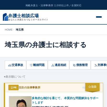
掲載弁護士・法律事務所 2,000以上件／全国対応
弁護士相談広場
あなたと弁護士をつなぐポータルサイト
HOME
埼玉県
交通事故
埼玉県の弁護士に相談する
離婚問題
遺産相続
交通事故
離婚問題
遺産相続
債務整理
刑事事
債務整理
※表示順について
刑事事件
注目
PR
注目の法律事務所
掲載スポンサー
労働問題
多角的な検討を通じて、 本質的な問題解決をサポー
トします