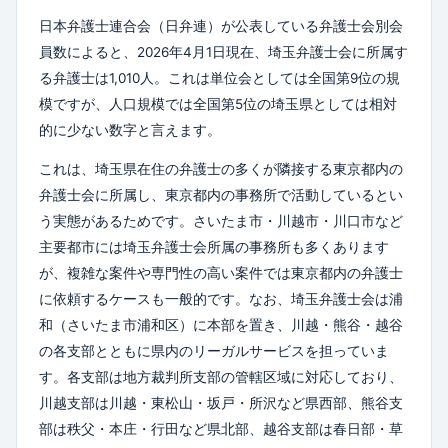
日本弁護士連合会（日弁連）が公表している弁護士会別会
員数によると、2026年4月1日現在、埼玉弁護士会に所属す
る弁護士は1,010人。これは単位会としては全国第9位の規
模ですが、人口規模では全国第5位の埼玉県としては相対
的に少ない数字と言えます。
これは、埼玉県在住の弁護士の多くが隣接する東京都内の
弁護士会に所属し、東京都内の事務所で活動しているとい
う実態があるためです。さいたま市・川越市・川口市など
主要都市には埼玉弁護士会所属の事務所も多くあります
が、複雑な案件や専門性の高い案件では東京都内の弁護士
に依頼するケースも一般的です。なお、埼玉弁護士会は浦
和（さいたま市浦和区）に本部を置き、川越・熊谷・越谷
の各支部とともに県内のリーガルサービスを担っていま
す。各支部は地方裁判所支部の管轄区域に対応しており、
川越支部は川越・東松山・坂戸・所沢など県西部、熊谷支
部は秩父・本庄・行田など県北部、越谷支部は春日部・草