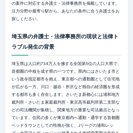
の案件に対応する弁護士・法律事務所を掲載しています。
注力分野や最寄り駅から、あなたの条件に合う弁護士をお
探しください。
埼玉県の弁護士・法律事務所の現状と法律ト
ラブル発生の背景
埼玉県は人口約734万人を擁する全国第5位の人口大県で、
首都圏の中核を成す県の一つです。県内にはさいたま市と
いう政令指定都市を抱え、東京都への通勤圏として住宅地
が広がる一方、川口・越谷・所沢など独自の経済圏を形成
する都市も多く存在します。さいたま新都心には浦和地方
裁判所・さいたま家庭裁判所・東京高等裁判所第二支部な
どの司法機関が集積し、関東地方の重要な司法拠点となっ
ています。住民の多くが東京都内へ通勤・通学する首都圏
ベッドタウンとしての性格が強く、Jリーグの浦和レッ