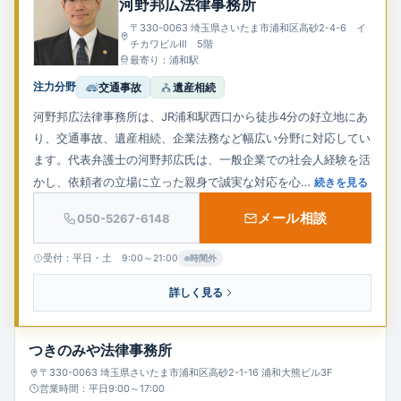
河野邦広法律事務所
企業法務
〒330-0063 埼玉県さいたま市浦和区高砂2-4-6 イ
チカワビルⅢ 5階
最寄り：浦和駅
注力分野
交通事故
遺産相続
河野邦広法律事務所は、JR浦和駅西口から徒歩4分の好立地にあ
り、交通事故、遺産相続、企業法務など幅広い分野に対応してい
ます。代表弁護士の河野邦広氏は、一般企業での社会人経験を活
かし、依頼者の立場に立った親身で誠実な対応を心…
続きを見る
メール相談
050-5267-6148
受付：平日・土 9:00～21:00
時間外
詳しく見る
つきのみや法律事務所
〒330-0063 埼玉県さいたま市浦和区高砂2-1-16 浦和大熊ビル3F
営業時間：平日9:00～17:00