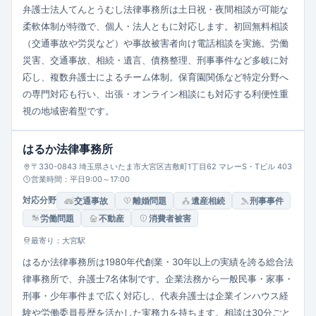
弁護士法人てんとうむし法律事務所は土日祝・夜間相談が可能な
柔軟体制が特徴で、個人・法人ともに対応します。初回無料相談
（交通事故や労災など）や事故被害者向け電話相談を実施。労働
災害、交通事故、相続・遺言、債務整理、刑事事件など多岐に対
応し、複数弁護士によるチーム体制。保育園関係など特定分野へ
の専門対応も行い、出張・オンライン相談にも対応する利便性重
視の地域密着型です。
はるか法律事務所
〒330-0843 埼玉県さいたま市大宮区吉敷町1丁目62 マレーS・Tビル 403
営業時間：平日9:00～17:00
対応分野
交通事故
離婚問題
遺産相続
刑事事件
労働問題
不動産
消費者被害
最寄り：大宮駅
はるか法律事務所は1980年代創業・30年以上の実績を誇る総合法
律事務所で、弁護士7名体制です。企業法務から一般民事・家事・
刑事・少年事件まで広く対応し、代表弁護士は企業インハウス経
験や労働委員長歴を活かした実務力を持ちます。相談は30分ごと