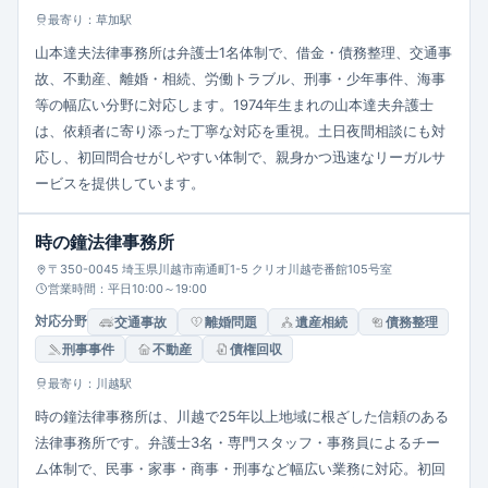
最寄り：草加駅
山本達夫法律事務所は弁護士1名体制で、借金・債務整理、交通事
故、不動産、離婚・相続、労働トラブル、刑事・少年事件、海事
等の幅広い分野に対応します。1974年生まれの山本達夫弁護士
は、依頼者に寄り添った丁寧な対応を重視。土日夜間相談にも対
応し、初回問合せがしやすい体制で、親身かつ迅速なリーガルサ
ービスを提供しています。
時の鐘法律事務所
〒350-0045 埼玉県川越市南通町1-5 クリオ川越壱番館105号室
営業時間：平日10:00～19:00
対応分野
交通事故
離婚問題
遺産相続
債務整理
刑事事件
不動産
債権回収
最寄り：川越駅
時の鐘法律事務所は、川越で25年以上地域に根ざした信頼のある
法律事務所です。弁護士3名・専門スタッフ・事務員によるチー
ム体制で、民事・家事・商事・刑事など幅広い業務に対応。初回