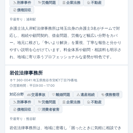
刑事事件
労働問題
企業法務
不動産
債権回収
最寄り：浦和駅
弁護士法人岸町法律事務所は埼玉出身の弁護士3名がチームで対
応し、相続や顧問契約、借金問題、労働など幅広い分野をカバ
ー。地元に根ざし「争いより解決」を重視、丁寧な報告と分かり
やすい説明を心がけています。料金体系や顧問・相談料も明示さ
れ、地域に寄り添うプロフェッショナルな姿勢が特色です。
岩佐法律事務所
〒360-0041 埼玉県熊谷市宮町1丁目79番地
営業時間：平日9:00～17:00
対応分野
交通事故
離婚問題
遺産相続
債務整理
刑事事件
労働問題
企業法務
不動産
債権回収
消費者被害
最寄り：熊谷駅
岩佐法律事務所は、地域に密着し「困ったときに気軽に相談でき