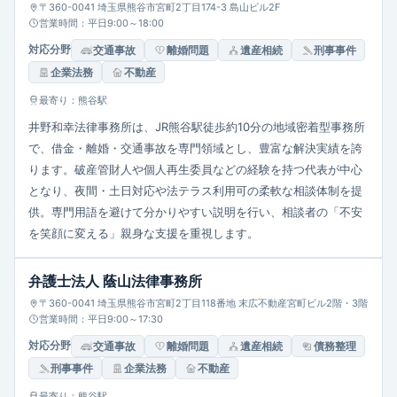
〒360-0041 埼玉県熊谷市宮町2丁目174-3 島山ビル2F
営業時間：平日9:00～18:00
対応分野
交通事故
離婚問題
遺産相続
刑事事件
企業法務
不動産
最寄り：熊谷駅
井野和幸法律事務所は、JR熊谷駅徒歩約10分の地域密着型事務所
で、借金・離婚・交通事故を専門領域とし、豊富な解決実績を誇
ります。破産管財人や個人再生委員などの経験を持つ代表が中心
となり、夜間・土日対応や法テラス利用可の柔軟な相談体制を提
供。専門用語を避けて分かりやすい説明を行い、相談者の「不安
を笑顔に変える」親身な支援を重視します。
弁護士法人 蔭山法律事務所
〒360-0041 埼玉県熊谷市宮町2丁目118番地 末広不動産宮町ビル2階・3階
営業時間：平日9:00～17:30
対応分野
交通事故
離婚問題
遺産相続
債務整理
刑事事件
企業法務
不動産
最寄り：熊谷駅