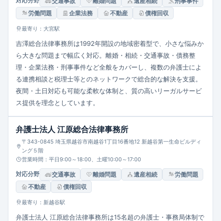
対応分野
交通事故
離婚問題
遺産相続
刑事事件
労働問題
企業法務
不動産
債権回収
最寄り：大宮駅
吉澤総合法律事務所は1992年開設の地域密着型で、小さな悩みか
ら大きな問題まで幅広く対応。離婚・相続・交通事故・債務整
理・企業法務・刑事事件など全般をカバーし、複数の弁護士によ
る連携相談と税理士等とのネットワークで総合的な解決を支援。
夜間・土日対応も可能な柔軟な体制と、質の高いリーガルサービ
ス提供を理念としています。
弁護士法人 江原総合法律事務所
〒343-0845 埼玉県越谷市南越谷1丁目16番地12 新越谷第一生命ビルディ
ング５階
営業時間：平日9:00～18:00、土曜10:00～17:00
対応分野
交通事故
離婚問題
遺産相続
労働問題
不動産
債権回収
最寄り：新越谷駅
弁護士法人 江原総合法律事務所は15名超の弁護士・事務局体制で