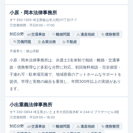
小原・岡本法律事務所
〒350-1305 埼玉県狭山市入間川1丁目17-7
営業時間：平日9:00～17:00
対応分野
交通事故
離婚問題
遺産相続
債務整理
労働問題
企業法務
不動産
最寄り：狭山市駅
小原・岡本法律事務所は、弁護士2名体制で相続・離婚・交通事
故・債務整理など多彩な分野に対応。初回無料相談・完全個室・
子連れ可・駐車場完備で、地域密着のアットホームなサポートを
提供。学理と実務の融合を重視し、年間300件以上の実績があり
ます。
小出重義法律事務所
〒330-0854 埼玉県さいたま市大宮区桜木町 4-244-2 ブラザービル3階
営業時間：平日9:00～18:00
対応分野
交通事故
離婚問題
遺産相続
債務整理