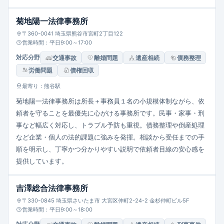
菊地陽一法律事務所
〒360-0041 埼玉県熊谷市宮町2丁目122
営業時間：平日9:00～17:00
対応分野
交通事故
離婚問題
遺産相続
債務整理
労働問題
債権回収
最寄り：熊谷駅
菊地陽一法律事務所は所長＋事務員１名の小規模体制ながら、依
頼者を守ることを最優先に心がける事務所です。民事・家事・刑
事など幅広く対応し、トラブル予防も重視。債務整理や倒産処理
など企業・個人の法的課題に強みを発揮。相談から受任までの手
順を明示し、丁寧かつ分かりやすい説明で依頼者目線の安心感を
提供しています。
吉澤総合法律事務所
〒330-0845 埼玉県さいたま市 大宮区仲町2-24-2 金杉仲町ビル5F
営業時間：平日9:00～18:00