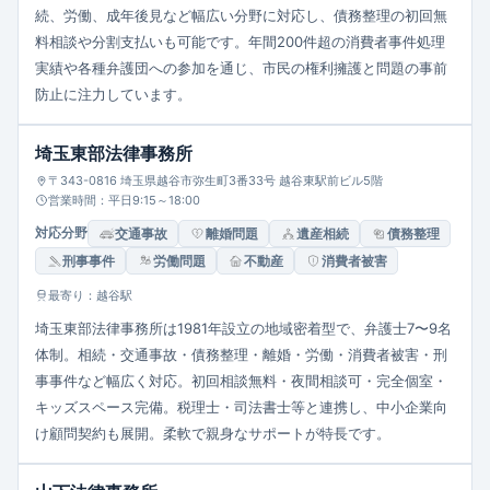
続、労働、成年後見など幅広い分野に対応し、債務整理の初回無
料相談や分割支払いも可能です。年間200件超の消費者事件処理
実績や各種弁護団への参加を通じ、市民の権利擁護と問題の事前
防止に注力しています。
埼玉東部法律事務所
〒343-0816 埼玉県越谷市弥生町3番33号 越谷東駅前ビル5階
営業時間：平日9:15～18:00
対応分野
交通事故
離婚問題
遺産相続
債務整理
刑事事件
労働問題
不動産
消費者被害
最寄り：越谷駅
埼玉東部法律事務所は1981年設立の地域密着型で、弁護士7〜9名
体制。相続・交通事故・債務整理・離婚・労働・消費者被害・刑
事事件など幅広く対応。初回相談無料・夜間相談可・完全個室・
キッズスペース完備。税理士・司法書士等と連携し、中小企業向
け顧問契約も展開。柔軟で親身なサポートが特長です。