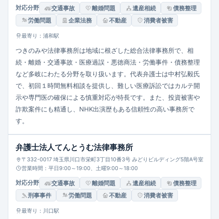
対応分野
交通事故
離婚問題
遺産相続
債務整理
労働問題
企業法務
不動産
消費者被害
最寄り：浦和駅
つきのみや法律事務所は地域に根ざした総合法律事務所で、相
続・離婚・交通事故・医療過誤・悪徳商法・労働事件・債務整理
など多岐にわたる分野を取り扱います。代表弁護士は中村弘毅氏
で、初回１時間無料相談を提供し、難しい医療訴訟ではカルテ開
示や専門医の確保による慎重対応が特長です。また、投資被害や
詐欺案件にも精通し、NHK出演歴もある信頼性の高い事務所で
す。
弁護士法人てんとうむ法律事務所
〒332-0017 埼玉県川口市栄町3丁目10番3号 みどりビルディング5階A号室
営業時間：平日9:00～19:00、土曜9:00～18:00
対応分野
交通事故
離婚問題
遺産相続
債務整理
刑事事件
労働問題
不動産
消費者被害
最寄り：川口駅