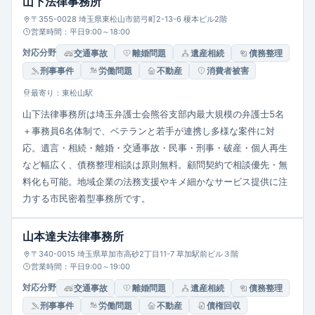
山下法律事務所
〒355-0028 埼玉県東松山市箭弓町2-13-6 榎本ビル2階
営業時間：平日9:00～18:00
対応分野
交通事故
離婚問題
遺産相続
債務整理
刑事事件
労働問題
不動産
消費者被害
最寄り：東松山駅
山下法律事務所は埼玉弁護士会熊谷支部内最大規模の弁護士5名
＋事務員6名体制で、ベテランと若手が連携し多様な案件に対
応。遺言・相続・離婚・交通事故・民事・刑事・破産・個人再生
など幅広く、債務整理相談は原則無料。顧問契約で相談優先・無
料化も可能。地域企業の法務支援やキメ細かなサービス提供に注
力する市民密着型事務所です。
山本達夫法律事務所
〒340-0015 埼玉県草加市高砂2丁目11-7 草加駅前ビル３階
営業時間：平日9:00～19:00
対応分野
交通事故
離婚問題
遺産相続
債務整理
刑事事件
労働問題
不動産
債権回収