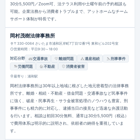
30分5,500円／Zoom可、法テラス利用や土曜午前の予約相談も
可能。企業法務から消費者トラブルまで、アットホームなチーム
サポート体制が特長です。
岡村茂樹法律事務所
〒330-0064 さいたま市浦和区岸町7丁目12番1号 東和ビル202号室
営業時間：平日9:30～18:00
対応分野
交通事故
離婚問題
遺産相続
刑事事件
労働問題
不動産
消費者被害
最寄り：浦和駅
岡村法律事務所は30年以上地域に根ざした地元密着型の法律事務
所です。離婚・相続・不動産・借金問題・交通事故など民事事件
に強く、破産・民事再生・サラ金被害処理のノウハウも豊富。刑
事事件にも精力的に対応し、逮捕当日の接見など迅速な弁護活動
を行います。相談は初回30分無料、通常は30分5,500円（税込）
で費用体系は明示的に説明され、依頼者の納得を重視していま
す。