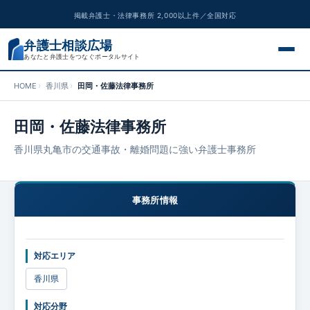
掲載弁護士・法律事務所 2,000以上件／全国対応
弁護士相談広場
あなたと弁護士をつなぐポータルサイト
HOME
香川県
田岡・佐藤法律事務所
交通事故
田岡・佐藤法律事務所
離婚問題
香川県丸亀市の交通事故・離婚問題に強い弁護士事務所
遺産相続
事務所情報
債務整理
刑事事件
対応エリア
労働問題
香川県
対応分野