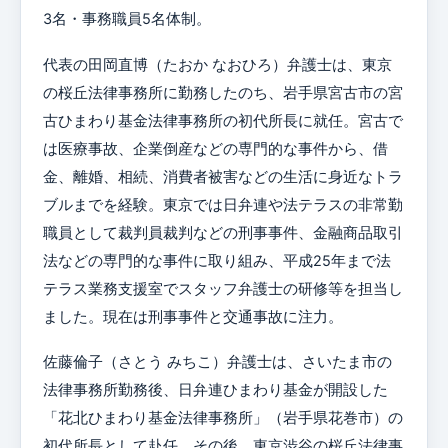
3名・事務職員5名体制。
代表の田岡直博（たおか なおひろ）弁護士は、東京
の桜丘法律事務所に勤務したのち、岩手県宮古市の宮
古ひまわり基金法律事務所の初代所長に就任。宮古で
は医療事故、企業倒産などの専門的な事件から、借
金、離婚、相続、消費者被害などの生活に身近なトラ
ブルまでを経験。東京では日弁連や法テラスの非常勤
職員として裁判員裁判などの刑事事件、金融商品取引
法などの専門的な事件に取り組み、平成25年まで法
テラス業務支援室でスタッフ弁護士の研修等を担当し
ました。現在は刑事事件と交通事故に注力。
佐藤倫子（さとう みちこ）弁護士は、さいたま市の
法律事務所勤務後、日弁連ひまわり基金が開設した
「花北ひまわり基金法律事務所」（岩手県花巻市）の
初代所長として赴任。その後、東京渋谷の桜丘法律事