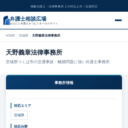
掲載弁護士・法律事務所 2,000以上件／全国対応
弁護士相談広場
あなたと弁護士をつなぐポータルサイト
HOME
茨城県
天野義章法律事務所
交通事故
天野義章法律事務所
離婚問題
茨城県つくば市の交通事故・離婚問題に強い弁護士事務所
遺産相続
事務所情報
債務整理
刑事事件
対応エリア
労働問題
茨城県
対応分野