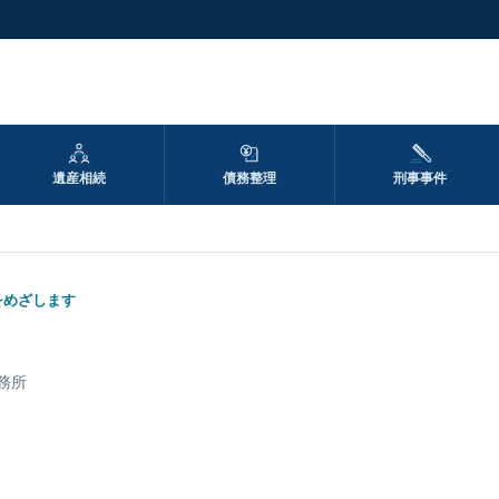
遺産相続
債務整理
刑事事件
をめざします
務所