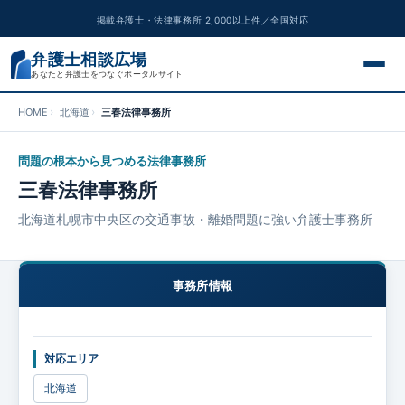
掲載弁護士・法律事務所 2,000以上件／全国対応
弁護士相談広場
あなたと弁護士をつなぐポータルサイト
HOME
北海道
三春法律事務所
交通事故
問題の根本から見つめる法律事務所
離婚問題
三春法律事務所
遺産相続
北海道札幌市中央区の交通事故・離婚問題に強い弁護士事務所
債務整理
事務所情報
刑事事件
対応エリア
労働問題
北海道