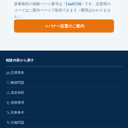
貴事務所の掲載ページ番号は
です。設置用の
law9726
コードはご案内ページで取得できます（費用はかかりませ
ん）。
バナー設置のご案内
相談内容から探す
交通事故
離婚問題
遺産相続
債務整理
刑事事件
労働問題