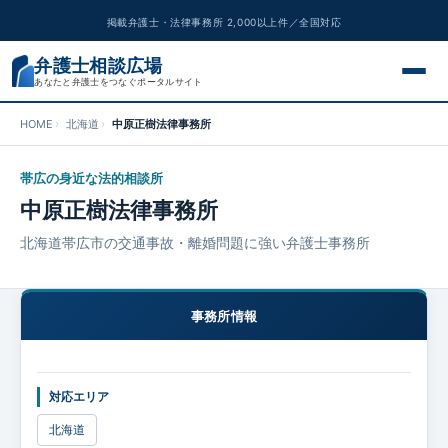
掲載弁護士・法律事務所 2,000以上件／全国対応
弁護士相談広場
あなたと弁護士をつなぐポータルサイト
HOME
北海道
中原正樹法律事務所
交通事故
帯広の身近な法的相談所
離婚問題
中原正樹法律事務所
遺産相続
北海道帯広市の交通事故・離婚問題に強い弁護士事務所
債務整理
事務所情報
刑事事件
対応エリア
労働問題
北海道