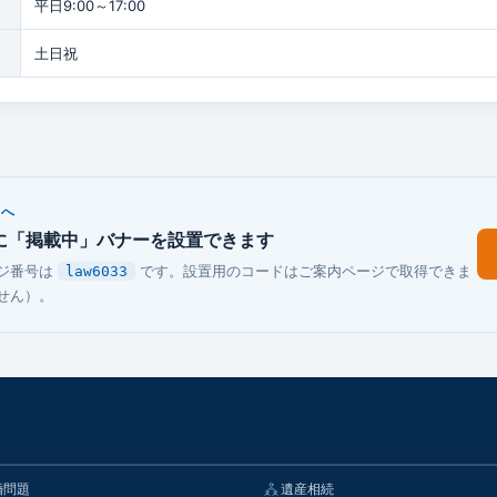
平日9:00～17:00
土日祝
まへ
に「掲載中」バナーを設置できます
ジ番号は
です。設置用のコードはご案内ページで取得できま
law6033
せん）。
婚問題
遺産相続