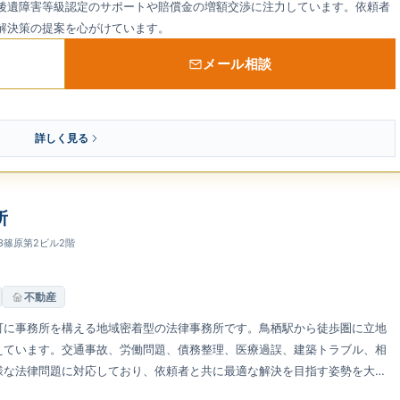
後遺障害等級認定のサポートや賠償金の増額交渉に注力しています。依頼者
解決策の提案を心がけています。
メール相談
詳しく見る
所
-13篠原第2ビル2階
不動産
町に事務所を構える地域密着型の法律事務所です。鳥栖駅から徒歩圏に立地
えています。交通事故、労働問題、債務整理、医療過誤、建築トラブル、相
様な法律問題に対応しており、依頼者と共に最適な解決を目指す姿勢を大切
相談者の立場に立った実務対応を行っています。