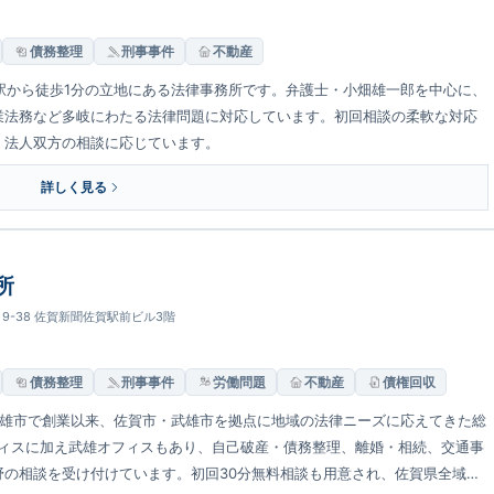
債務整理
刑事事件
不動産
駅から徒歩1分の立地にある法律事務所です。弁護士・小畑雄一郎を中心に、
業法務など多岐にわたる法律問題に対応しています。初回相談の柔軟な対応
・法人双方の相談に応じています。
詳しく見る
所
目9-38 佐賀新聞佐賀駅前ビル3階
債務整理
刑事事件
労働問題
不動産
債権回収
県武雄市で創業以来、佐賀市・武雄市を拠点に地域の法律ニーズに応えてきた総
フィスに加え武雄オフィスもあり、自己破産・債務整理、離婚・相続、交通事
の相談を受け付けています。初回30分無料相談も用意され、佐賀県全域の