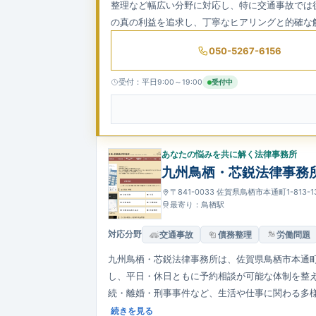
整理など幅広い分野に対応し、特に交通事故では
の真の利益を追求し、丁寧なヒアリングと的確な
050-5267-6156
受付：平日9:00～19:00
受付中
あなたの悩みを共に解く法律事務所
九州鳥栖・芯鋭法律事務
〒841-0033 佐賀県鳥栖市本通町1-813
最寄り：鳥栖駅
対応分野
交通事故
債務整理
労働問題
九州鳥栖・芯鋭法律事務所は、佐賀県鳥栖市本通
し、平日・休日ともに予約相談が可能な体制を整
続・離婚・刑事事件など、生活や仕事に関わる多
にしています。代表弁護士の小山一郎を中心に、
続きを見る