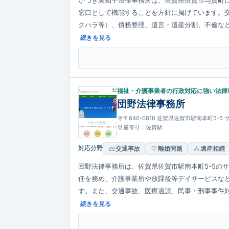
窓口として機能することを方針に掲げています。
クハラ等）、債務整理、遺言・遺産分割、不倫など
夜間・土日祝対応も可能です。
続きを見る
福祉・介護事業者の行政対応に強い法律
団野法律事務所
〒840-0816 佐賀県佐賀市駅南本町5-5
最寄り：佐賀駅
対応分野
交通事故
離婚問題
遺産相続
団野法律事務所は、佐賀県佐賀市駅南本町5-5の
任を務め、介護事業所や放課後等デイサービスな
す。また、交通事故、医療過誤、民事・刑事事件
全国から受け付けています。
続きを見る