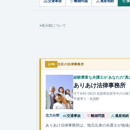
交通事故
離婚問題
遺産相続
債
※表示順について
PR
注目の法律事務所
経験豊富な弁護士が あなたの“真
ありあけ法律事務所
〒840-0833 佐賀県佐賀市中の小路
最寄り：佐賀駅
注力分野
交通事故
離婚問題
遺産相続
ありあけ法律事務所は、地元出身の弁護士が地域