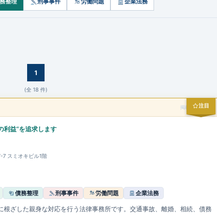
務整理
刑事事件
労働問題
企業法務
1
(全
18
件)
注目
掲載スポンサー
の利益”を追求します
7-7 スミオキビル1階
債務整理
刑事事件
労働問題
企業法務
に根ざした親身な対応を行う法律事務所です。交通事故、離婚、相続、債務