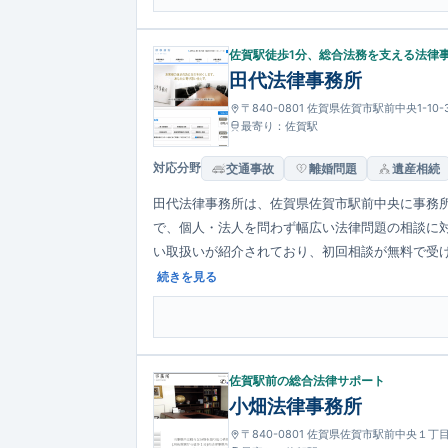
佐賀駅徒歩1分、総合法務を支える法律
田代法律事務所
〒840-0801 佐賀県佐賀市駅前中央1-10
最寄り：佐賀駅
対応分野
交通事故
離婚問題
遺産相続
田代法律事務所は、佐賀県佐賀市駅前中央に事務
で、個人・法人を問わず幅広い法律問題の相談に
い取扱いが紹介されており、初回相談が無料で受け
はJR「佐賀駅」から徒歩1分のアクセスです。はJ
続きを見る
佐賀駅前の総合法律サポート
小畑法律事務所
〒840-0801 佐賀県佐賀市駅前中央１丁