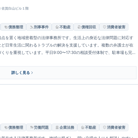
28 佐賀白山ビル１階
債務整理
刑事事件
不動産
債権回収
消費者被害
拠点を置く地域密着型の法律事務所です。生活上の身近な法律問題に対応す
など日常生活に関わるトラブルの解決を支援しています。複数の弁護士が在
りを重視しています。平日9:00〜17:30の相談受付体制で、駐車場も完備
詳しく見る
債務整理
労働問題
企業法務
不動産
消費者被害
に所在する法律事務所です。地域に根ざし、弱い立場の人にも相談しやすい