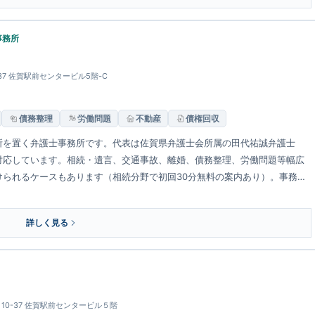
事務所
-37 佐賀駅前センタービル5階-C
債務整理
労働問題
不動産
債権回収
所を置く弁護士事務所です。代表は佐賀県弁護士会所属の田代祐誠弁護士
対応しています。相続・遺言、交通事故、離婚、債務整理、労働問題等幅広
られるケースもあります（相続分野で初回30分無料の案内あり）。事務所
R「佐賀駅」から徒歩1分のアクセスです。
詳しく見る
目10-37 佐賀駅前センタービル５階