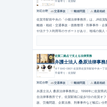
最寄り：佐賀駅
対応分野
交通事故
離婚問題
遺産相続
佐賀市駅前中央の「小畑法律事務所」は、JR佐賀
離婚・相続・交通事故・債務整理・刑事事件・企
や法テラス利用等のサポートがあり、地域の個人
佐賀二拠点で支える法律実務
弁護士法人 桑原法律事務
〒840-0801 佐賀県佐賀市駅前中央一丁
最寄り：佐賀駅
対応分野
交通事故
離婚問題
遺産相続
弁護士法人 桑原法律事務所は、1998年に佐賀
合法律事務所です。佐賀駅南口徒歩1分の佐賀オ
故、労働問題、企業法務、刑事事件など幅広い分野