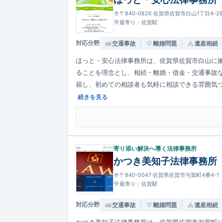
〒840-0826 佐賀県佐賀市白山1丁目4-
最寄り：佐賀駅
対応分野
交通事故
離婚問題
遺産相続
ほっと・安心法律事務所は、佐賀県佐賀市白山に
ることを理念とし、相続・離婚・借金・交通事故
籍し、初めての相談者も気軽に相談できる雰囲気づく
しアクセス環境も整えています。
続きを見る
寄り添い解決へ導く法律事務所
かつき美知子法律事務所
〒840-0047 佐賀県佐賀市与賀町4番4-1
最寄り：佐賀駅
対応分野
交通事故
離婚問題
遺産相続
かつき美知子法律事務所は、佐賀県佐賀市与賀町