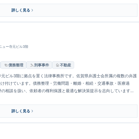
詳しく見る
0 ニュー寺元ビル3階
債務整理
刑事事件
不動産
寺元ビル3階に拠点を置く法律事務所です。佐賀県弁護士会所属の複数の弁護
を受け付けています。債務整理・労働問題・離婚・相続・交通事故・医療過
野の相談を扱い、依頼者の権利保護と最適な解決策提示を志向しています。
です。
詳しく見る