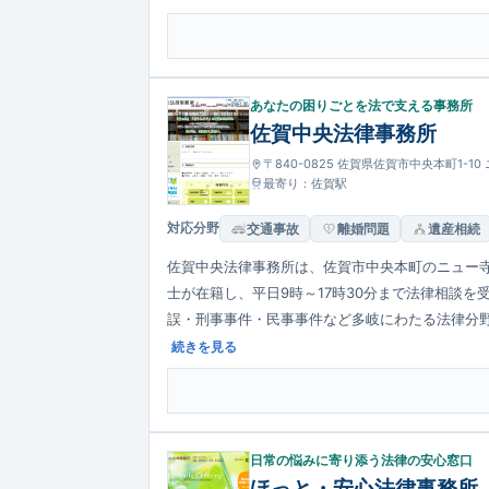
あなたの困りごとを法で支える事務所
佐賀中央法律事務所
〒840-0825 佐賀県佐賀市中央本町1-1
最寄り：佐賀駅
対応分野
交通事故
離婚問題
遺産相続
佐賀中央法律事務所は、佐賀市中央本町のニュー
士が在籍し、平日9時～17時30分まで法律相談
誤・刑事事件・民事事件など多岐にわたる法律分
予約の上相談の案内を行い、法テラス利用も可能
続きを見る
日常の悩みに寄り添う法律の安心窓口
ほっと・安心法律事務所