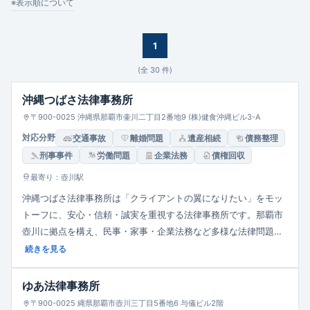
企業法務
※表示順について
1
(全
30
件)
沖縄つばさ法律事務所
〒900-0025 沖縄県那覇市壷川二丁目2番地9 (株)健食沖縄ビル3-A
対応分野
交通事故
離婚問題
遺産相続
債務整理
刑事事件
労働問題
企業法務
債権回収
最寄り：壺川駅
沖縄つばさ法律事務所は「クライアントの翼になりたい」をモッ
トーフに、安心・信頼・誠実を重視する法律事務所です。那覇市
壺川に拠点を構え、民事・家事・企業法務など多様な法律問題を
取り扱い。顧問契約にも対応し、依頼者の立場に立って最適な解
続きを見る
決を模索。平日9時から18時まで営業で、土日祝は休みですが休
業日対応の相談も可能です。ロゴは沖縄の空を表すロイヤルブル
ゆあ法律事務所
ーで、「優しさ」を表現しています。
〒900-0025 縄県那覇市壺川三丁目5番地6 与儀ビル2階