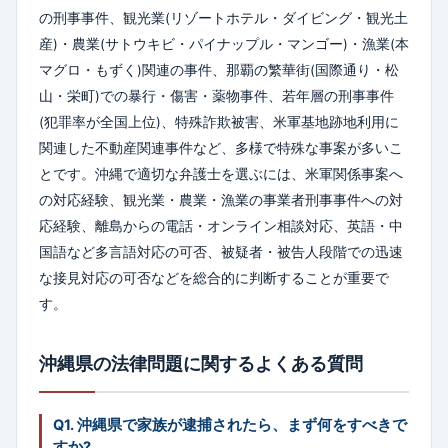
の刑事事件、観光業(リゾートホテル・ダイビング・観光土
産)・農業(サトウキビ・パイナップル・マンゴー)・漁業(本
マグロ・もずく)関連の事件、那覇の繁華街(国際通り・松
山・栄町)での暴行・傷害・薬物事件、若年層の刑事事件
(犯罪率が全国上位)、特殊詐欺被害、米軍基地跡地利用に
関連した不動産関連事件など、多様で特殊な事案が多いこ
とです。沖縄で適切な弁護士を選ぶには、米軍関係事案へ
の対応経験、観光業・農業・漁業の事業者刑事事件への対
応経験、離島からの電話・オンライン相談対応、英語・中
国語など多言語対応の可否、被疑者・被告人段階での迅速
な接見対応の可否などを総合的に判断することが重要で
す。
沖縄県の法律問題に関するよくある質問
Q1. 沖縄県で家族が逮捕されたら、まず何をすべきで
すか?