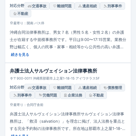
対応分野
交通事故
離婚問題
遺産相続
刑事事件
不動産
最寄り：開南 バス停
沖縄合同法律事務所は、男女７名（男性５名・女性２名）の弁護
士が在籍する中規模事務所です。平日は9:00〜17:15営業。業務分
野は幅広く、個人の民事・家事・相続等から公共性の高い弁護団
事件まで対応。Ｂ型肝炎訴訟や普天間の爆音訴訟など、地域・社
続きを見る
会問題にも積極的に関わっています。相談・費用体系なども明示
されており、信頼性の高い法律事務所です。
弁護士法人サルヴェイション法律事務所
〒900-0011 沖縄県那覇市上之屋1-18-15 アイワテラス5F
対応分野
交通事故
離婚問題
遺産相続
債務整理
刑事事件
労働問題
企業法務
不動産
最寄り：合同庁舎前
弁護士法人サルヴェイション法律事務所サルヴェイション法律事
務所は、「救済（salvation）」を理念に掲げ、法人法務を重点と
する完全予約制の法律事務所です。所在地は那覇市上之屋1-18-15
アイワテラス5Fで、平日9:00〜18:00受付。個人向け案件は紹介