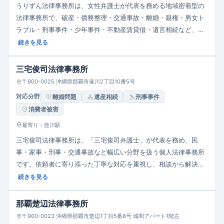
うりずん法律事務所は、女性弁護士が代表を務める地域密着型の
法律事務所で、破産・債務整理・交通事故・離婚・親権・男女ト
ラブル・刑事事件・少年事件・不動産賃貸借・遺言相続など、幅
広い民事・家事・刑事案件を扱います。相談は予約制で、法律相
続きを見る
談は30分5,500円（税込）。相談者の事情を丁寧にヒアリング
し、分割払いや法扶助制度の利用など費用面の配慮もあり、身近
三宅俊司法律事務所
で頼れる存在をめざしています。
〒900-0025 沖縄県那覇市壷川2丁目10番5号
対応分野
離婚問題
遺産相続
刑事事件
消費者被害
最寄り：壺川駅
三宅俊司法律事務所は、「三宅俊司弁護士」が代表を務め、民
事・家事・刑事・交通事故など幅広い分野を扱う個人法律事務所
です。依頼者に寄り添った丁寧な対応を重視し、相談から解決ま
でを一貫してサポート。地域の方々が抱える法律的な悩みに対し
続きを見る
て、わかりやすく説明をしながら、実務経験を生かして最適な解
決策を提案することをモットーとしています。
那覇楚辺法律事務所
〒900-0023 沖縄県那覇市楚辺1丁目5番8号 城間アパート1階左