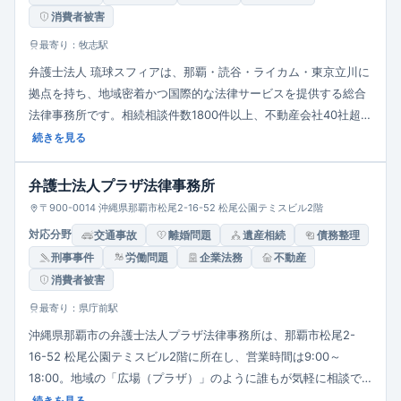
消費者被害
最寄り：牧志駅
弁護士法人 琉球スフィアは、那覇・読谷・ライカム・東京立川に
拠点を持ち、地域密着かつ国際的な法律サービスを提供する総合
法律事務所です。相続相談件数1800件以上、不動産会社40社超の
顧問先、企業法務においては県内企業180社以上を支援。外国語
続きを見る
対応（日・英・中簡・中繁）、VISA・国際相続・外国人就労支援
などの国際法務にも強く、「安心して帰っていただく」「お客様
弁護士法人プラザ法律事務所
の利益を全面に考える」「円満解決を目指す」をモットーとして
〒900-0014 沖縄県那覇市松尾2-16-52 松尾公園テミスビル2階
います。
対応分野
交通事故
離婚問題
遺産相続
債務整理
刑事事件
労働問題
企業法務
不動産
消費者被害
最寄り：県庁前駅
沖縄県那覇市の弁護士法人プラザ法律事務所は、那覇市松尾2-
16-52 松尾公園テミスビル2階に所在し、営業時間は9:00～
18:00。地域の「広場（プラザ）」のように誰もが気軽に相談で
きる開かれた法律事務所を目指しています。取扱分野は企業法務