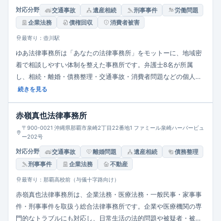
対応分野
交通事故
遺産相続
刑事事件
労働問題
企業法務
債権回収
消費者被害
最寄り：壺川駅
ゆあ法律事務所は「あなたの法律事務所」をモットーに、地域密
着で相談しやすい体制を整えた事務所です。弁護士8名が所属
し、相続・離婚・債務整理・交通事故・消費者問題などの個人案
件から、会社法・労働法・Ｍ＆Ａ・契約書チェックなど企業法務
続きを見る
まで幅広く対応。依頼者の立場に立って、不安の解消と問題解決
に熱意を持って取り組みます。
赤嶺真也法律事務所
〒900-0021 沖縄県那覇市泉崎2丁目22番地1 ファミール泉崎ハーバービュ
ー202号
対応分野
交通事故
離婚問題
遺産相続
債務整理
刑事事件
企業法務
不動産
最寄り：那覇高校前（与儀十字路向け）
赤嶺真也法律事務所は、企業法務・医療法務・一般民事・家事事
件・刑事事件を取扱う総合法律事務所です。企業や医療機関の専
門的なトラブルにも対応し、日常生活の法的問題や被疑者・被告