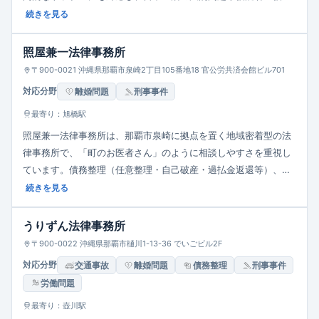
人の刑事弁護、被害者参加・示談交渉も扱っています。事務所は
続きを見る
那覇市泉崎にあり、平日9時〜18時が基本営業時間。事前予約が
あれば18時以降も対応可能で、アクセス面・相談しやすさにも配
照屋兼一法律事務所
慮しています。
〒900-0021 沖縄県那覇市泉崎2丁目105番地18 官公労共済会館ビル701
対応分野
離婚問題
刑事事件
最寄り：旭橋駅
照屋兼一法律事務所は、那覇市泉崎に拠点を置く地域密着型の法
律事務所で、「町のお医者さん」のように相談しやすさを重視し
ています。債務整理（任意整理・自己破産・過払金返還等）、交
通事故、民事・家事事件（離婚・相続・遺言等）、刑事弁護、商
続きを見る
事事件など幅広い法的課題に対応。初回相談は30分5,000円（税
別）。受付時間は平日9:00〜18:00で、土日祝は休みです。
うりずん法律事務所
〒900-0022 沖縄県那覇市樋川1-13-36 でいごビル2F
対応分野
交通事故
離婚問題
債務整理
刑事事件
労働問題
最寄り：壺川駅