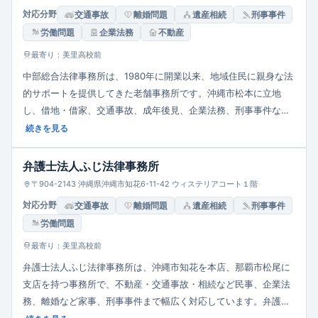
対応分野
交通事故
離婚問題
遺産相続
刑事事件
労働問題
企業法務
不動産
最寄り：美里高校前
中部総合法律事務所は、1980年に開業以来、地域住民に親身な法
的サポートを提供してきた老舗事務所です。沖縄市松本に立地
し、借地・借家、交通事故、成年後見、企業法務、刑事事件など
幅広い分野を取り扱います。法律相談は30分5,500円、借金相談
続きを見る
は無料。平日9:00〜18:00営業（12:00〜13:00は休憩）で、アク
セスと相談しやすさを重視しています。
弁護士法人ふじ法律事務所
〒904-2143 沖縄県沖縄市知花6-11-42 ウィステリアコート１階
対応分野
交通事故
離婚問題
遺産相続
刑事事件
労働問題
最寄り：美里高校前
弁護士法人ふじ法律事務所は、沖縄市知花を本店、那覇市松尾に
支店を持つ事務所で、不動産・交通事故・相続など民事、企業法
務、離婚など家事、刑事事件まで幅広く対応しています。弁護士