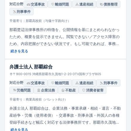
対応分野
交通事故
離婚問題
遺産相続
債務整理
刑事事件
最寄り：那覇高校前（与儀十字路向け）
那覇楚辺法律事務所の特徴を、公開情報を基にまとめられなかっ
たため、概要を提示できません。閲覧できない／アクセス障害の
ため、内容把握ができない状況です。もし可能であれば、事務所
の簡単な説明文や主要取扱分野・強みを別途送っていただけれ
続きを見る
ば、それに基づいて特徴をまとめます。
弁護士法人 那覇綜合
〒900-0015 沖縄県那覇市久茂地1-2-20 OTV国和プラザ805
対応分野
交通事故
離婚問題
遺産相続
刑事事件
労働問題
企業法務
不動産
消費者被害
最寄り：商業高校前（パレット向け）
弁護士法人 那覇綜合は、企業法務・事業承継・相続・遺言・不動
産紛争・労働（使用者側）・交通事故・刑事弁護・外国人の各種
登録手続きなど幅広く対応する法律事務所です。那覇市久茂地の
中心部に拠点を置き、複数の弁護士が連携して依頼者に最大の利
続きを見る