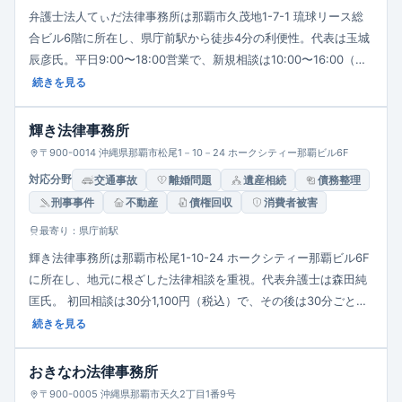
弁護士法人てぃだ法律事務所は那覇市久茂地1-7-1 琉球リース総
合ビル6階に所在し、県庁前駅から徒歩4分の利便性。代表は玉城
辰彦氏。平日9:00〜18:00営業で、新規相談は10:00〜16:00（電
話予約制）。離婚・相続などの家族法務を含む民事事件を取り扱
続きを見る
い、相談者に対する誠実かつ丁寧な対応を重視している。
輝き法律事務所
〒900-0014 沖縄県那覇市松尾1－10－24 ホークシティー那覇ビル6F
対応分野
交通事故
離婚問題
遺産相続
債務整理
刑事事件
不動産
債権回収
消費者被害
最寄り：県庁前駅
輝き法律事務所は那覇市松尾1-10-24 ホークシティー那覇ビル6F
に所在し、地元に根ざした法律相談を重視。代表弁護士は森田純
匡氏。 初回相談は30分1,100円（税込）で、その後は30分ごとに
4,400円（税込）。個人（借金・交通事故・離婚・相続など）お
続きを見る
よび事業者（債権回収・不動産・倒産等）案件を幅広く扱い、
「じっくり・わかりやすく」の対応を心がけている。
おきなわ法律事務所
〒900-0005 沖縄県那覇市天久2丁目1番9号