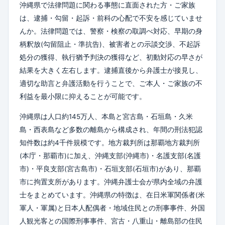
沖縄県で法律問題に関わる事態に直面された方・ご家族
は、逮捕・勾留・起訴・前科の心配で不安を感じていませ
んか。法律問題では、警察・検察の取調べ対応、早期の身
柄釈放(勾留阻止・準抗告)、被害者との示談交渉、不起訴
処分の獲得、執行猶予判決の獲得など、初動対応の早さが
結果を大きく左右します。逮捕直後から弁護士が接見し、
適切な助言と弁護活動を行うことで、ご本人・ご家族の不
利益を最小限に抑えることが可能です。
沖縄県は人口約145万人、本島と宮古島・石垣島・久米
島・西表島など多数の離島から構成され、年間の刑法犯認
知件数は約4千件規模です。地方裁判所は那覇地方裁判所
(本庁・那覇市)に加え、沖縄支部(沖縄市)・名護支部(名護
市)・平良支部(宮古島市)・石垣支部(石垣市)があり、那覇
市に拘置支所があります。沖縄弁護士会が県内全域の弁護
士をまとめています。沖縄県の特徴は、在日米軍関係者(米
軍人・軍属)と日本人配偶者・地域住民との刑事事件、外国
人観光客との国際刑事事件、宮古・八重山・離島部の住民