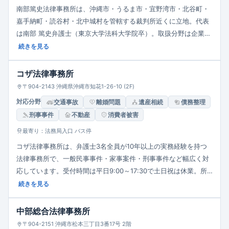
南部篤史法律事務所は、沖縄市・うるま市・宜野湾市・北谷町・
嘉手納町・読谷村・北中城村を管轄する裁判所近くに立地。代表
は南部 篤史弁護士（東京大学法科大学院卒）。取扱分野は企業法
務・会社顧問・不動産取引・建築紛争・借地借家・交通事故・相
続きを見る
続・遺言・債務整理・医療事故・一般民事・刑事など非常に幅広
い。相談は完全予約制で、一般法律相談料は30分5000円（税
コザ法律事務所
込）。平日午前9時〜12時、午後1時〜5時執務。迅速かつ誠実な
〒904-2143 沖縄県沖縄市知花1-26-10 (2F)
対応を重視。
対応分野
交通事故
離婚問題
遺産相続
債務整理
刑事事件
不動産
消費者被害
最寄り：法務局入口 バス停
コザ法律事務所は、弁護士3名全員が10年以上の実務経験を持つ
法律事務所で、一般民事事件・家事案件・刑事事件など幅広く対
応しています。受付時間は平日9:00～17:30で土日祝は休業。所
在地は沖縄市知花1-26-10（2階）で、アクセスは「法務局入口」
続きを見る
バス停から徒歩2分と利便性が高いです。相談の流れ・費用体
系・業務内容もウェブサイトで明示し、依頼者が利用しやすい体
中部総合法律事務所
制を整えています。
〒904-2151 沖縄市松本三丁目3番17号 2階