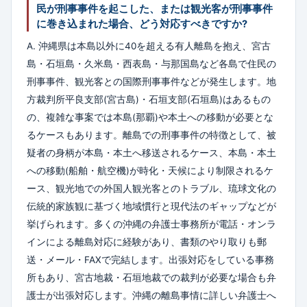
民が刑事事件を起こした、または観光客が刑事事件
に巻き込まれた場合、どう対応すべきですか?
A. 沖縄県は本島以外に40を超える有人離島を抱え、宮古
島・石垣島・久米島・西表島・与那国島など各島で住民の
刑事事件、観光客との国際刑事事件などが発生します。地
方裁判所平良支部(宮古島)・石垣支部(石垣島)はあるもの
の、複雑な事案では本島(那覇)や本土への移動が必要とな
るケースもあります。離島での刑事事件の特徴として、被
疑者の身柄が本島・本土へ移送されるケース、本島・本土
への移動(船舶・航空機)が時化・天候により制限されるケ
ース、観光地での外国人観光客とのトラブル、琉球文化の
伝統的家族観に基づく地域慣行と現代法のギャップなどが
挙げられます。多くの沖縄の弁護士事務所が電話・オンラ
インによる離島対応に経験があり、書類のやり取りも郵
送・メール・FAXで完結します。出張対応をしている事務
所もあり、宮古地裁・石垣地裁での裁判が必要な場合も弁
護士が出張対応します。沖縄の離島事情に詳しい弁護士へ