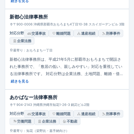
など）、離婚・相続分野に豊富な実績を持ち、相続トラブルや不
続きを見る
貞慰謝料など地域特有の案件にも強みがあります。男女弁護士が
在籍しており、ワンストップサービスを提供。相談環境の整備と
新都心法律事務所
クリアな費用体系（初回相談無料・顧問料金プラン等）にも配慮
〒900-0006 沖縄県那覇市おもろまち4丁目10-38 スカイガーデンビル 3階
しています。
対応分野
交通事故
離婚問題
遺産相続
刑事事件
企業法務
最寄り：おもろまち一丁目
新都心法律事務所は、平成21年5月に那覇市おもろまちで開設さ
れた事務所で、「敷居の低い、親しみやすい」対応を重視してい
る法律事務所です。 対応分野は企業法務、土地問題、離婚・借
金・相続・交通事故・医療過誤・行政事件・刑事・少年事件など
続きを見る
幅広くカバー。 事務所は那覇市おもろまち4-10-38 スカイガーデ
ンビル3階にあり、おもろまち駅から徒歩約10分、古島駅から徒
あかばなー法律事務所
歩約15分の良好なアクセス。 相談予約は平日の9:30〜17:30で、
〒904-2143 沖縄県沖縄市知花1-26-3 銘苅ビル2階
費用の説明・見積もりを事前に行い透明性を保つ姿勢が特色で
対応分野
交通事故
離婚問題
遺産相続
刑事事件
す。
労働問題
企業法務
不動産
最寄り：知花（栄野比・嘉手納向け）