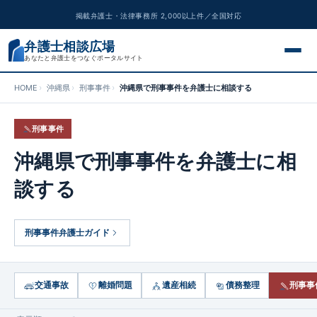
掲載弁護士・法律事務所 2,000以上件／全国対応
弁護士相談広場
あなたと弁護士をつなぐポータルサイト
HOME
沖縄県
刑事事件
沖縄県で刑事事件を弁護士に相談する
交通事故
刑事事件
離婚問題
沖縄県で刑事事件を弁護士に相
遺産相続
談する
債務整理
刑事事件弁護士ガイド
刑事事件
労働問題
交通事故
離婚問題
遺産相続
債務整理
刑事事