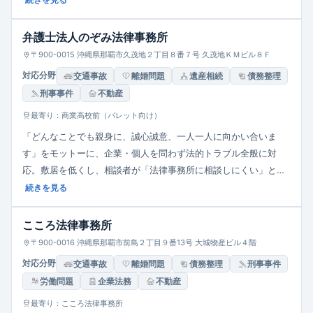
続きを見る
から借金整理、交通事故、相続・遺言、離婚・家族関係、建築紛
争、労働事件、刑事事件など幅広く、依頼者の立場に立った丁寧
弁護士法人のぞみ法律事務所
な対応を重視。
〒900-0015 沖縄県那覇市久茂地２丁目８番７号 久茂地ＫＭビル８Ｆ
対応分野
交通事故
離婚問題
遺産相続
債務整理
刑事事件
不動産
最寄り：商業高校前（パレット向け）
「どんなことでも親身に、誠心誠意、一人一人に向かい合いま
す」をモットーに、企業・個人を問わず法的トラブル全般に対
応。敷居を低くし、相談者が「法律事務所に相談しにくい」と感
じないよう配慮。那覇市久茂地に所在し、平日9:00〜12:00、
続きを見る
13:00〜18:00の時間帯で営業。法律の専門知識なしでも相談しや
すい体制を重視している。
こころ法律事務所
〒900-0016 沖縄県那覇市前島２丁目９番13号 大城物産ビル４階
対応分野
交通事故
離婚問題
債務整理
刑事事件
労働問題
企業法務
不動産
最寄り：こころ法律事務所