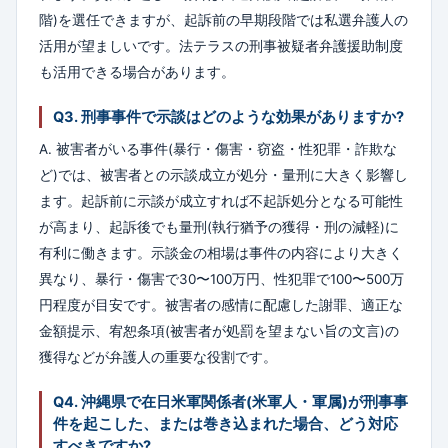
階)を選任できますが、起訴前の早期段階では私選弁護人の
活用が望ましいです。法テラスの刑事被疑者弁護援助制度
も活用できる場合があります。
Q3. 刑事事件で示談はどのような効果がありますか?
A. 被害者がいる事件(暴行・傷害・窃盗・性犯罪・詐欺な
ど)では、被害者との示談成立が処分・量刑に大きく影響し
ます。起訴前に示談が成立すれば不起訴処分となる可能性
が高まり、起訴後でも量刑(執行猶予の獲得・刑の減軽)に
有利に働きます。示談金の相場は事件の内容により大きく
異なり、暴行・傷害で30〜100万円、性犯罪で100〜500万
円程度が目安です。被害者の感情に配慮した謝罪、適正な
金額提示、宥恕条項(被害者が処罰を望まない旨の文言)の
獲得などが弁護人の重要な役割です。
Q4. 沖縄県で在日米軍関係者(米軍人・軍属)が刑事事
件を起こした、または巻き込まれた場合、どう対応
すべきですか?