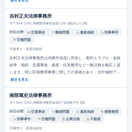
続きを見る
制を基本とし、法人向けは不動産、相続・事業承継、破産・再
生、顧問契約など各種法律サービスを紹介不要で対応。顧問契約
吉村正夫法律事務所
クライアントには営業時間外対応や緊急対応などの特典あり。セ
〒904-2143 沖縄県沖縄市知花1-26-3銘苅ビル2階
キュリティ体制も強化されています。
対応分野
交通事故
離婚問題
遺産相続
刑事事件
労働問題
最寄り：美里高校前
吉村正夫法律事務所は沖縄市知花に所在し，契約トラブル・金銭
紛争・相続・交通事故・破産・任意整理など一般法務を幅広く扱
います。特に区画整理事業に関しての実績があり，北中城村アワ
セ土地区画整理組合の理事長を代表が務めているため，土地整
続きを見る
理・公共事業関連トラブルにも強みがあります。営業時間は平日
9:00〜12:00／13:00〜17:00（16:00最終受付）。地元密着で「気
南部篤史法律事務所
軽に相談できる事務所」を目指しています。
〒904-2143 沖縄県沖縄市知花6丁目8番17号 2階
対応分野
交通事故
離婚問題
遺産相続
債務整理
刑事事件
労働問題
企業法務
不動産
最寄り：美里高校前