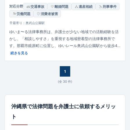
対応分野
交通事故
離婚問題
遺産相続
刑事事件
労働問題
消費者被害
最寄り：奥武山公園駅
ゆいま〜る法律事務所は、弁護士が少ない地域での活動経験を活
かし、「相談しやすさ」を重視する地域密着型の法律事務所で
す。那覇市鏡原町に位置し、ゆいレール奥武山公園駅から徒歩4
分、小禄入口バス停徒歩1分とアクセス良好。駐車場完備。夜間・
続きを見る
土日の相談予約・県内全域の出張相談にも対応。相談は完全個室
でプライバシーを確保し、ご説明・報告を丁寧に行う姿勢が特徴
1
です。 熱意と親身さを持って依頼者に寄り添うスタイルです。
(全
30
件)
沖縄県で法律問題を弁護士に依頼するメリッ
ト