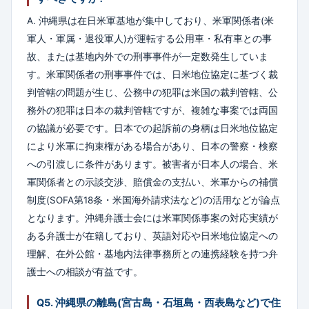
A. 沖縄県は在日米軍基地が集中しており、米軍関係者(米
軍人・軍属・退役軍人)が運転する公用車・私有車との事
故、または基地内外での刑事事件が一定数発生していま
す。米軍関係者の刑事事件では、日米地位協定に基づく裁
判管轄の問題が生じ、公務中の犯罪は米国の裁判管轄、公
務外の犯罪は日本の裁判管轄ですが、複雑な事案では両国
の協議が必要です。日本での起訴前の身柄は日米地位協定
により米軍に拘束権がある場合があり、日本の警察・検察
への引渡しに条件があります。被害者が日本人の場合、米
軍関係者との示談交渉、賠償金の支払い、米軍からの補償
制度(SOFA第18条・米国海外請求法など)の活用などが論点
となります。沖縄弁護士会には米軍関係事案の対応実績が
ある弁護士が在籍しており、英語対応や日米地位協定への
理解、在外公館・基地内法律事務所との連携経験を持つ弁
護士への相談が有益です。
Q5. 沖縄県の離島(宮古島・石垣島・西表島など)で住