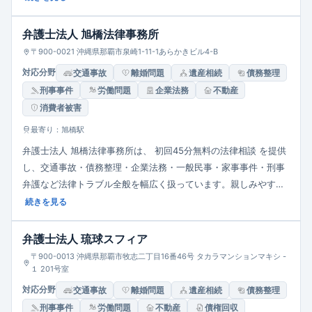
益を追求。公認会計士・税理士・司法書士ら専門職と協働し、地
域に密着した総合的なサポート体制を備えています。
弁護士法人 旭橋法律事務所
〒900-0021 沖縄県那覇市泉崎1-11-1あらかきビル4-B
対応分野
交通事故
離婚問題
遺産相続
債務整理
刑事事件
労働問題
企業法務
不動産
消費者被害
最寄り：旭橋駅
弁護士法人 旭橋法律事務所は、 初回45分無料の法律相談 を提供
し、交通事故・債務整理・企業法務・一般民事・家事事件・刑事
弁護など法律トラブル全般を幅広く扱っています。親しみやすく
相談しやすい事務所づくりを重視しており、依頼者の立場に立っ
続きを見る
て “最良の解決策” を追求します。
弁護士法人 琉球スフィア
〒900-0013 沖縄県那覇市牧志二丁目16番46号 タカラマンションマキシ -
１ 201号室
対応分野
交通事故
離婚問題
遺産相続
債務整理
刑事事件
労働問題
不動産
債権回収