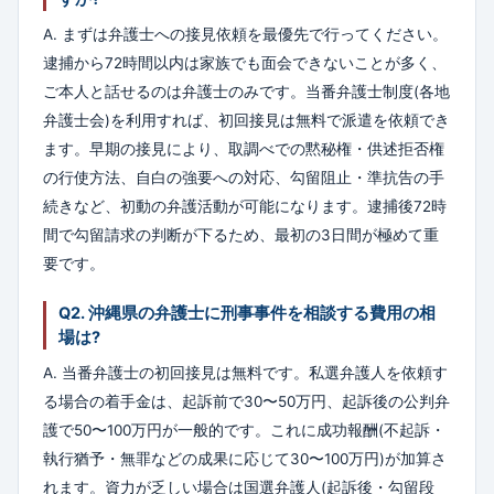
A. まずは弁護士への接見依頼を最優先で行ってください。
逮捕から72時間以内は家族でも面会できないことが多く、
ご本人と話せるのは弁護士のみです。当番弁護士制度(各地
弁護士会)を利用すれば、初回接見は無料で派遣を依頼でき
ます。早期の接見により、取調べでの黙秘権・供述拒否権
の行使方法、自白の強要への対応、勾留阻止・準抗告の手
続きなど、初動の弁護活動が可能になります。逮捕後72時
間で勾留請求の判断が下るため、最初の3日間が極めて重
要です。
Q2. 沖縄県の弁護士に刑事事件を相談する費用の相
場は?
A. 当番弁護士の初回接見は無料です。私選弁護人を依頼す
る場合の着手金は、起訴前で30〜50万円、起訴後の公判弁
護で50〜100万円が一般的です。これに成功報酬(不起訴・
執行猶予・無罪などの成果に応じて30〜100万円)が加算さ
れます。資力が乏しい場合は国選弁護人(起訴後・勾留段