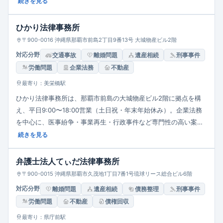
は藤田雄士・郷原隆・桜井愛・大嶺ゆいな等複数在籍。県外案件
続きを見る
も受け入れ、不動産売却を含めた解決策を提案できる点が強みで
す。まずは相談から始めるスタンスを取っており、費用ページも
ひかり法律事務所
整備されています。
〒900-0016 沖縄県那覇市前島2丁目9番13号 大城物産ビル2階
対応分野
交通事故
離婚問題
遺産相続
刑事事件
労働問題
企業法務
不動産
最寄り：美栄橋駅
ひかり法律事務所は、那覇市前島の大城物産ビル2階に拠点を構
え、平日9:00〜18:00営業（土日祝・年末年始休み）。企業法務
を中心に、医事紛争・事業再生・行政事件など専門性の高い案件
を取り扱っています。顧客に寄り添った対応を重視し、相談の流
続きを見る
れや弁護士紹介・費用案内を明瞭に提示。2025年4月には具志堅
政幹弁護士が加入し体制を拡充。アクセスが良く、未来を見据え
弁護士法人てぃだ法律事務所
た法的支援を提供しています。
〒900-0015 沖縄県那覇市久茂地1丁目7番1号琉球リース総合ビル6階
対応分野
離婚問題
遺産相続
債務整理
刑事事件
労働問題
不動産
債権回収
最寄り：県庁前駅