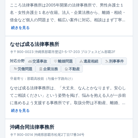
こころ法律事務所は2005年開業の法律事務所で、男性弁護士１
名・女性弁護士１名が在籍。法人・企業法務から、離婚・相続・
借金など個人の問題まで、幅広い案件に対応。相談はまず丁寧な
ヒアリングから始め、親身かつ適切なリーガルサービスを提供。
続きを見る
静かな個室相談室を完備し、プライバシーに配慮。相談料は30分
5,500円（税込）で、資力基準を満たす人には無料制度あり。
なせば成る法律事務所
〒900-0023 沖縄県那覇市楚辺1-5-17-203 プロフェスビル那覇2F
対応分野
交通事故
離婚問題
遺産相続
刑事事件
労働問題
企業法務
不動産
最寄り：那覇高校前（与儀十字路向け）
なせば成る法律事務所は、「大丈夫、なんとかなります。安心し
てご相談ください」という姿勢を掲げ、悩みを抱える人が一歩前
に進めるよう支援する事務所です。取扱分野は不動産、離婚、交
通事故、相続、一般企業法務、労働・労務問題、刑事事件と広
続きを見る
く、多様な法律問題に対応。手続きの流れ・弁護士費用・アクセ
ス情報が明示されており、依頼者が利用しやすい体制を整えてい
沖縄合同法律事務所
ます。
〒900-0014 沖縄県那覇市松尾2丁目17番34号