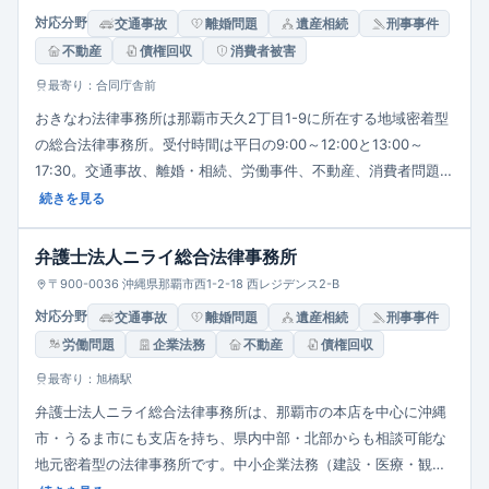
対応分野
交通事故
離婚問題
遺産相続
刑事事件
不動産
債権回収
消費者被害
最寄り：合同庁舎前
おきなわ法律事務所は那覇市天久2丁目1-9に所在する地域密着型
の総合法律事務所。受付時間は平日の9:00～12:00と13:00～
17:30。交通事故、離婚・相続、労働事件、不動産、消費者問題、
医療問題、刑事事件など幅広い法分野を取り扱っている。地域住
続きを見る
民の日常生活に深く関わる相談に応じ、丁寧なサポート体制が特
徴。
弁護士法人ニライ総合法律事務所
〒900-0036 沖縄県那覇市西1-2-18 西レジデンス2-B
対応分野
交通事故
離婚問題
遺産相続
刑事事件
労働問題
企業法務
不動産
債権回収
最寄り：旭橋駅
弁護士法人ニライ総合法律事務所は、那覇市の本店を中心に沖縄
市・うるま市にも支店を持ち、県内中部・北部からも相談可能な
地元密着型の法律事務所です。中小企業法務（建設・医療・観光