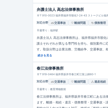
弁護士法人 高志法律事務所
〒910-0023 福井県福井市順化1-24-43 ストークビル
対応分野
交通事故
離婚問題
債務整理
最寄り：福井駅
弁護士法人 高志法律事務所は、福井県福井市順化に
護士それぞれが異なる専門性を持ち、個別案件に
す。取扱分野は企業法務、労働紛争、交通事故、
対応しています。
続きを見る
春江法律事務所
〒919-0464 福井県坂井市春江町江留上錦60-1
対応分野
交通事故
離婚問題
遺産相続
最寄り：教育博物館前
春江法律事務所は、福井県坂井市春江町にある法
ます。離婚・相続・遺言・債務整理・交通事故・