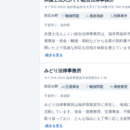
〒910-0005 福井県福井市大手3丁目14番10号 TMY大
対応分野
離婚問題
遺産相続
刑事事件
最寄り：福井駅
弁護士法人ふくい総合法律事務所は、福井県福井市
通事故・借金・離婚・相続などから企業の契約書
聞いた上で迅速な対応を目指す体制を整えていま
に応える姿勢が特徴です。
続きを見る
みどり法律事務所
〒914-0041 福井県敦賀市布田町84-1-18
対応分野
交通事故
離婚問題
債務整理
最寄り：敦賀駅
みどり法律事務所は福井県敦賀市に所在し、地域
活動しています。借金・債務整理、交通事故、不
取り扱っており、どんな悩みにも丁寧に応じる姿勢
すい環境づくりにも配慮しているのも特徴です。
続きを見る