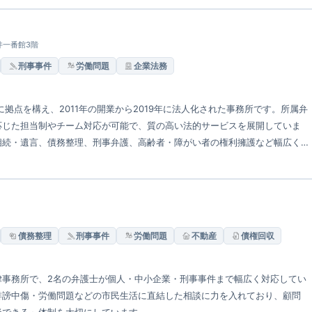
福井一番館3階
刑事事件
労働問題
企業法務
拠点を構え、2011年の開業から2019年に法人化された事務所です。所属弁
応じた担当制やチーム対応が可能で、質の高い法的サービスを展開していま
相続・遺言、債務整理、刑事弁護、高齢者・障がい者の権利擁護など幅広く
債務整理
刑事事件
労働問題
不動産
債権回収
律事務所で、2名の弁護士が個人・中小企業・刑事事件まで幅広く対応してい
誹謗中傷・労働問題などの市民生活に直結した相談に力を入れており、顧問