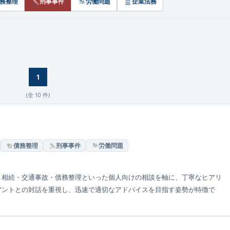
務整理
刑事事件
労働問題
企業法務
1
(全
10
件)
債務整理
刑事事件
労働問題
・相続・交通事故・債務整理といった個人向けの相談を軸に、丁寧なヒアリ
アントとの対話を重視し、迅速で適切なアドバイスを目指す姿勢が特徴で