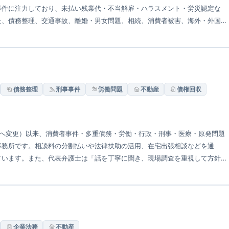
事件に注力しており、未払い残業代・不当解雇・ハラスメント・労災認定な
た、債務整理、交通事故、離婚・男女問題、相続、消費者被害、海外・外国
土日祝日の相談も柔軟に対応しています。
債務整理
刑事事件
労働問題
不動産
債権回収
名称へ変更）以来、消費者事件・多重債務・労働・行政・刑事・医療・原発問題
事務所です。相談料の分割払いや法律扶助の活用、在宅出張相談などを通
ています。また、代表弁護士は「話を丁寧に聞き、現場調査を重視して方針
企業法務
不動産