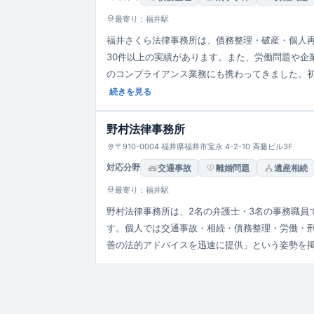
最寄り：福井駅
福井さくら法律事務所は、債務整理・破産・個人再
30件以上の実績があります。また、労働問題や企
のコンプライアンス業務にも携わってきました。
います。
続きを見る
野村法律事務所
〒910-0004 福井県福井市宝永 4-2-10 斉藤ビル3F
対応分野
交通事故
離婚問題
遺産相続
最寄り：福井駅
野村法律事務所は、2名の弁護士・3名の事務職員
す。個人では交通事故・相続・債務整理・労働・
善の法的アドバイスを迅速に提供」という姿勢を