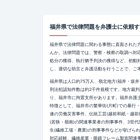
福井県で法律問題を弁護士に依頼す
福井県で法律問題に関わる事態に直面された
んか。法律問題では、警察・検察の取調べ対応
処分の獲得、執行猶予判決の獲得など、初動
し、適切な助言と弁護活動を行うことで、ご
福井県は人口約75万人、嶺北地方(福井・坂井
刑法犯認知件数は約2千件規模です。地方裁判
り、福井市に拘置支所があります。福井弁護
特徴として、福井市の繁華街(片町)での暴行・
連の労働災害事件、伝統工芸(越前和紙・越前
(若狭・嶺南)の関連事業者の刑事事件、3世
生(繊維工場・農業)の刑事事件などが挙げら
対応経験、繊維産業・眼鏡フレーム製造関連