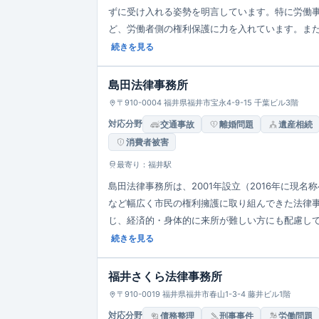
ずに受け入れる姿勢を明言しています。特に労働
ど、労働者側の権利保護に力を入れています。ま
人問題など幅広い分野にも対応しており、夜間・
続きを見る
島田法律事務所
〒910-0004 福井県福井市宝永4-9-15 千葉ビル3階
対応分野
交通事故
離婚問題
遺産相続
消費者被害
最寄り：福井駅
島田法律事務所は、2001年設立（2016年に現
など幅広く市民の権利擁護に取り組んできた法律
じ、経済的・身体的に来所が難しい方にも配慮し
を定める」姿勢を掲げています。
続きを見る
福井さくら法律事務所
〒910-0019 福井県福井市春山1-3-4 藤井ビル1階
対応分野
債務整理
刑事事件
労働問題