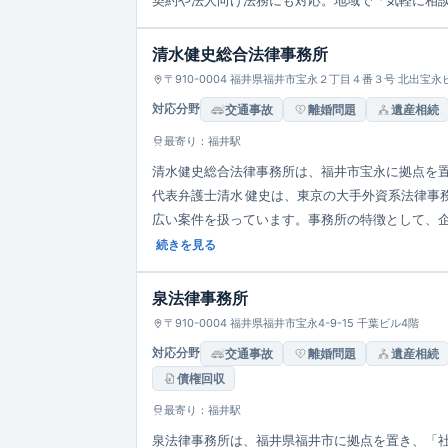
契約や法人向け法務にも対応。地域で「気軽に相
清水健史総合法律事務所
〒910-0004 福井県福井市宝永２丁目４番３号 北出宝永
対応分野
交通事故
離婚問題
遺産相続
最寄り：福井駅
清水健史総合法律事務所は、福井市宝永に拠点を置く
代表弁護士清水 健史は、東京の大手外資系法律事
広い案件を扱っています。事務所の特徴として、
交通事故など身近な法律問題にも対応。税理士や
続きを見る
泉法律事務所
〒910-0004 福井県福井市宝永4-9-15 千葉ビル4階
対応分野
交通事故
離婚問題
遺産相続
債権回収
最寄り：福井駅
泉法律事務所は、福井県福井市に拠点を置き、「