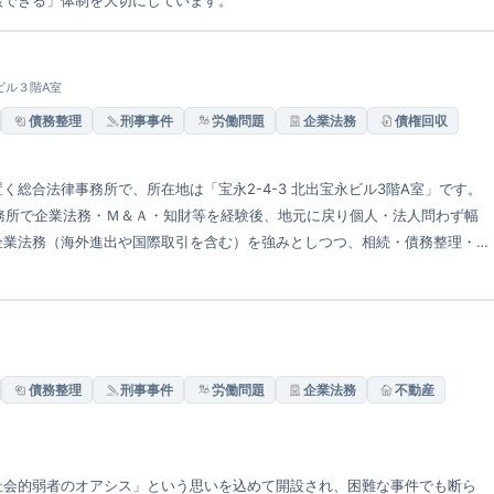
談できる」体制を大切にしています。
ビル３階A室
債務整理
刑事事件
労働問題
企業法務
債権回収
総合法律事務所で、所在地は「宝永2-4-3 北出宝永ビル3階A室」です。
務所で企業法務・Ｍ＆Ａ・知財等を経験後、地元に戻り個人・法人問わず幅
企業法務（海外進出や国際取引を含む）を強みとしつつ、相続・債務整理・
司法書士等と連携してワンストップ支援体制が整っています。
債務整理
刑事事件
労働問題
企業法務
不動産
社会的弱者のオアシス」という思いを込めて開設され、困難な事件でも断ら