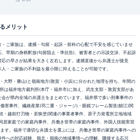
(全
10
件)
るメリット
方・ご家族は、逮捕・勾留・起訴・前科の心配で不安を感じていませ
、早期の身柄釈放(勾留阻止・準抗告)、被害者との示談交渉、不起訴
対応の早さが結果を大きく左右します。逮捕直後から弁護士が接見
本人・ご家族の不利益を最小限に抑えることが可能です。
・大野・勝山)と嶺南地方(敦賀・小浜)に分かれた地理を持ち、年間の
所は福井地方裁判所(本庁・福井市)に加え、武生支部・敦賀支部があ
士会が県内全域の弁護士をまとめています。福井県で多い刑事事件の
傷害事件、繊維産業(羽二重・ジャージ)・眼鏡フレーム製造(鯖江)関
焼・越前打刃物・若狭塗)関連の事業者事件、原子力発電所立地地域
代同居家庭での家庭内事件、共働き世帯の家庭内事件、外国人技能実習
れます。福井で適切な弁護士を選ぶには、共働き世帯の家庭内事件への
事件への対応経験、嶺北・嶺南の地域事情への理解、隣接する石川