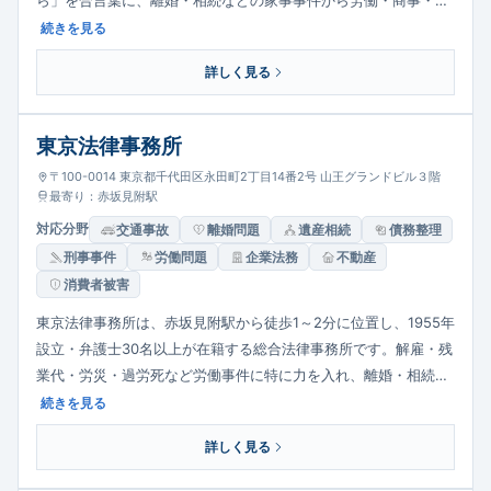
ら」を合言葉に、離婚・相続などの家事事件から労働・商事・倒
産・医療過誤・消費者・刑事まで幅広く対応。経験豊富な弁護士
続きを見る
が連携して事件にあたり、明朗な料金体系で対応しています。
詳しく見る
東京法律事務所
〒100-0014 東京都千代田区永田町2丁目14番2号 山王グランドビル３階
最寄り：赤坂見附駅
対応分野
交通事故
離婚問題
遺産相続
債務整理
刑事事件
労働問題
企業法務
不動産
消費者被害
東京法律事務所は、赤坂見附駅から徒歩1～2分に位置し、1955年
設立・弁護士30名以上が在籍する総合法律事務所です。解雇・残
業代・労災・過労死など労働事件に特に力を入れ、離婚・相続・
債務整理・交通事故など暮らしに関わる幅広い分野に対応。司法
続きを見る
書士も在籍し、総合的な相談体制を整えています。
詳しく見る