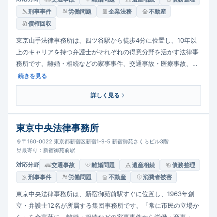
刑事事件
労働問題
企業法務
不動産
債権回収
東京山手法律事務所は、四ツ谷駅から徒歩4分に位置し、10年以
上のキャリアを持つ弁護士がそれぞれの得意分野を活かす法律事
務所です。離婚・相続などの家事事件、交通事故・医療事故、建
築紛争、会社法務、労働事件、債務整理、刑事まで幅広く対応。
続きを見る
社労士資格を持つ弁護士も在籍し、初回相談無料・明朗な料金体
詳しく見る
系が特徴です。
東京中央法律事務所
〒160-0022 東京都新宿区新宿1-9-5 新宿御苑さくらビル3階
最寄り：新宿御苑前駅
対応分野
交通事故
離婚問題
遺産相続
債務整理
刑事事件
労働問題
不動産
消費者被害
東京中央法律事務所は、新宿御苑前駅すぐに位置し、1963年創
立・弁護士12名が所属する集団事務所です。「常に市民の立場か