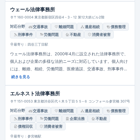
の法務に精通しています。法テラスの民事法律扶助制度も利用可
ウェール法律事務所
能で、経済的負担を軽減しながら質の高いリーガルサービスを提
〒160-0004 東京都新宿区四谷4－3－12 第12大鉄ビル2階
供しています。
対応分野
交通事故
離婚問題
遺産相続
債務整理
刑事事件
労働問題
不動産
消費者被害
最寄り：四谷三丁目駅
ウェール法律事務所は、2000年4月に設立された法律事務所で、
個人および企業の多様な法的ニーズに対応しています。個人向け
には、離婚、相続、労働問題、医療過誤、交通事故、刑事事件な
ど、企業向けには、契約業務、労務問題、エンターテインメント
続きを見る
法務、コンプライアンス支援などを取り扱っています。また、弁
護士会活動や人権課題にも積極的に取り組み、社会貢献を重視し
エルネスト法律事務所
ています。四谷三丁目駅から徒歩3分の立地にあり、相談しやす
〒151-0053 東京都渋谷区代々木５丁目５５−６ コンフォール参宮橋 307号
い環境を整えています。
対応分野
交通事故
離婚問題
遺産相続
債務整理
刑事事件
労働問題
企業法務
不動産
債権回収
消費者被害
最寄り：参宮橋駅