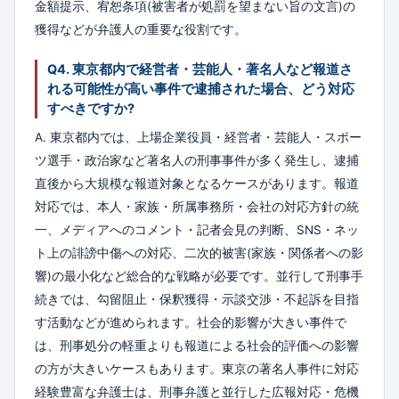
金額提示、宥恕条項(被害者が処罰を望まない旨の文言)の
獲得などが弁護人の重要な役割です。
Q4. 東京都内で経営者・芸能人・著名人など報道さ
れる可能性が高い事件で逮捕された場合、どう対応
すべきですか?
A. 東京都内では、上場企業役員・経営者・芸能人・スポー
ツ選手・政治家など著名人の刑事事件が多く発生し、逮捕
直後から大規模な報道対象となるケースがあります。報道
対応では、本人・家族・所属事務所・会社の対応方針の統
一、メディアへのコメント・記者会見の判断、SNS・ネッ
ト上の誹謗中傷への対応、二次的被害(家族・関係者への影
響)の最小化など総合的な戦略が必要です。並行して刑事手
続きでは、勾留阻止・保釈獲得・示談交渉・不起訴を目指
す活動などが進められます。社会的影響が大きい事件で
は、刑事処分の軽重よりも報道による社会的評価への影響
の方が大きいケースもあります。東京の著名人事件に対応
経験豊富な弁護士は、刑事弁護と並行した広報対応・危機