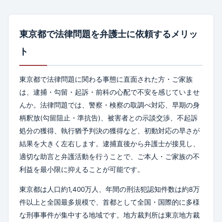
東京都で法律問題を弁護士に依頼するメリッ
ト
東京都で法律問題に関わる事態に直面された方・ご家族
は、逮捕・勾留・起訴・前科の心配で不安を感じていませ
んか。法律問題では、警察・検察の取調べ対応、早期の身
柄釈放(勾留阻止・準抗告)、被害者との示談交渉、不起訴
処分の獲得、執行猶予判決の獲得など、初動対応の早さが
結果を大きく左右します。逮捕直後から弁護士が接見し、
適切な助言と弁護活動を行うことで、ご本人・ご家族の不
利益を最小限に抑えることが可能です。
東京都は人口約1,400万人、年間の刑法犯認知件数は約8万
件以上と全国最多規模で、首都として全国・国際的に多様
な刑事事件が集中する地域です。地方裁判所は東京地方裁