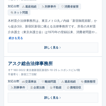
対応分野
遺産相続
刑事事件
消費者被害
ネット問題
木村晋介法律事務所は、東京メトロ丸ノ内線「新宿御苑前駅」か
ら徒歩3分、新宿区新宿に構える法律事務所です。所長の木村晋
介弁護士（東京弁護士会）は1970年の登録以来、消費者問題や犯
罪被害者の救済、高齢者やプライバシーの問題に長年取り組み、
続きを見る
著作や講演など多方面で活動してきました。桜木和代弁護士とと
詳しく見る
もに、暮らしのなかで生じる身近な法律問題に、豊富な経験を活
かして対応します。
アスク総合法律事務所
〒160-0022 東京都新宿区新宿5-10-25 レスポンスビル1階
最寄り：新宿三丁目駅
対応分野
交通事故
離婚問題
遺産相続
債務整理
刑事事件
企業法務
不動産
債権回収
詳しく見る