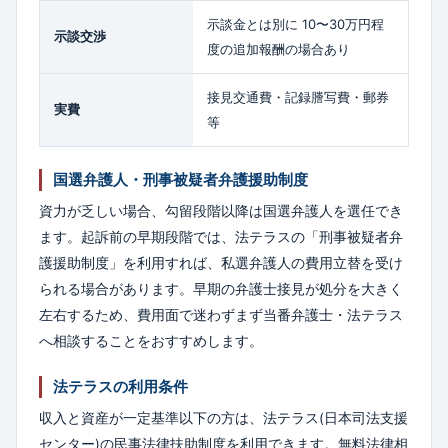
示談金とは別に 10〜30万円程
示談交渉
度の追加報酬の場合あり
接見交通費・記録謄写費・郵券
実費
等
国選弁護人・刑事被疑者弁護援助制度
資力が乏しい場合、勾留段階以降は国選弁護人を選任でき
ます。起訴前の早期段階では、法テラスの「刑事被疑者弁
護援助制度」を利用すれば、私選弁護人の費用立替を受け
られる場合があります。早期の弁護士接見が処分を大きく
左右するため、費用面で迷わずまず当番弁護士・法テラス
へ相談することをおすすめします。
法テラスの利用条件
収入と資産が一定基準以下の方は、法テラス(日本司法支援
センター)の民事法律扶助制度を利用できます。無料法律相