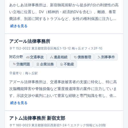
あかしあ法律事務所は、新宿御苑前駅から徒歩約1分の利便性の高
い立地に位置し、DV（精神的・経済的DVを含む）、離婚、養育
費請求、別居に関するトラブルなど、女性の権利保護に注力して
います。経験豊富な弁護士が在籍し、依頼者の立場に立った丁寧
続きを見る
な対応を心掛けています。費用面で不安を抱える方にも配慮し、
電話やメールでの相談にも柔軟に対応しています。
アズール法律事務所
〒152-0022 東京都世田谷区梅丘1-13-12 梅ヶ丘オフィス2F-10
対応分野
交通事故
遺産相続
債務整理
刑事事件
労働問題
企業法務
不動産
最寄り：梅ヶ丘駅
アズール法律事務所は、交通事故被害者の支援に特化し、特に高
次脳機能障害や脊髄損傷など重度後遺障害の案件に注力していま
す。示談交渉や裁判において豊富な経験と専門知識を有し、依頼
者の最良の解決を目指して親身に対応しています。相談料・着手
続きを見る
金は無料で、保険金の増額がなければ成功報酬も不要です。全国
対応の出張相談も行っており、平日10時から17時まで電話相談を
アトム法律事務所 新宿支部
受け付けています。
〒160-0023 東京都新宿区西新宿1-24-1 エステック情報ビル20階