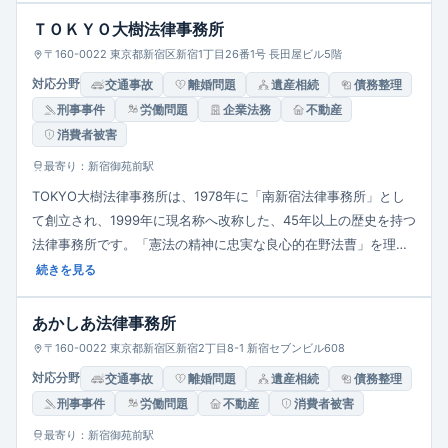
ＴＯＫＹＯ大樹法律事務所
〒160-0022 東京都新宿区新宿1丁目26番1号 長田屋ビル5階
対応分野
交通事故
離婚問題
遺産相続
債務整理
刑事事件
労働問題
企業法務
不動産
消費者被害
最寄り：新宿御苑前駅
TOKYO大樹法律事務所は、1978年に「南新宿法律事務所」とし
て創立され、1999年に現名称へ改称した、45年以上の歴史を持つ
法律事務所です。「憲法の精神に忠実な良心的在野法曹」を理念
に掲げ、一般民事、家事事件、労働問題、医療過誤、行政事件、
続きを見る
外国人事件、犯罪被害、LGBTQ関連など、多岐にわたる分野で法
的サービスを提供しています。現在、8名の弁護士が在籍し、依
あかしあ法律事務所
頼者の多様なニーズに対応しています。新宿御苑前駅から徒歩5
〒160-0022 東京都新宿区新宿2丁目8-1 新宿セブンビル608
分の立地にあり、初回相談無料、事前予約により時間外や土日祝
対応分野
交通事故
離婚問題
遺産相続
債務整理
日の対応も可能です。
刑事事件
労働問題
不動産
消費者被害
最寄り：新宿御苑前駅