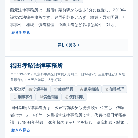
藤元法律事務所は、新宿御苑前駅から徒歩5分に位置し、2010年
設立の法律事務所です。専門分野を定めず、離婚・男女問題、刑
事事件、相続、債務整理、企業法務など多様な案件に対応。
LGBTや外国人事件、アーティスト・クリエイターからの相談に
続きを見る
も応じる幅広さが特徴で、分野ごとに明確な料金体系を定めてい
詳しく見る
ます。
福田孝昭法律事務所
〒103-0013 東京都中央区日本橋人形町二丁目14番9号 三星本社ビル５階
最寄り：水天宮前駅、人形町駅
対応分野
交通事故
離婚問題
遺産相続
債務整理
刑事事件
労働問題
債権回収
福田孝昭法律事務所は、水天宮前駅から徒歩1分に位置し、依頼
者のホームロイヤーを目指す法律事務所です。代表の福田孝昭弁
護士は1994年登録、30年超のキャリアを持ち、遺産相続・離婚
問題・刑事事件を中心に幅広く対応。相談事項を整理して分かり
続きを見る
やすく説明する丁寧な進め方が特徴で、法テラスの利用にも対応