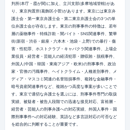
判所(本庁・霞が関)に加え、立川支部(多摩地域管轄)があ
り、東京拘置所(葛飾区小菅)があります。東京には東京弁
護士会・第一東京弁護士会・第二東京弁護士会の3つの単
位弁護士会が存在します。東京の刑事事件の特徴は、若年
層の薬物事件・特殊詐欺・闇バイト・SNS関連事件、繁華
街(新宿・渋谷・銀座・六本木・池袋・上野)での暴行・傷
害・性犯罪、ホストクラブ・キャバクラ関連事件、上場企
業役員・経営者・芸能人の経済犯罪・贈収賄・脱税事件、
外国人(中国・韓国・東南アジア・欧米)の刑事事件、政治
家・官僚の汚職事件、ヘイトクライム・人種差別事件、メ
ディア・マスコミ関連の名誉毀損事件、複雑な金融事件・
暗号資産関連事件など、複雑かつ高度な事案が多いことで
す。東京で適切な弁護士を選ぶには、刑事事件専門の取扱
実績、被疑者・被告人段階での迅速な接見対応、富裕層・
経営者・芸能人の刑事弁護への対応実績、外国人事件・国
際刑事事件への対応経験、英語など多言語対応の可否など
を総合的に判断することが重要です。