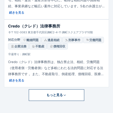
ち、相続・遺言・遺産分割を中心に、複雑な相続問題や国際相
続、事業承継など幅広い案件に対応しています。5名の弁護士が
在籍し、家事調停委員や破産管財人としての経験を活かし、協
続きを見る
議・調停・訴訟まで一貫したサポートを提供しています。また、
税理士資格を有する弁護士や他士業との連携により、不動産や相
Credo（クレド）法律事務所
続税を含む総合的な解決を目指しています。初回相談は30分
〒102-0083 東京都千代田区麹町2-4-11 麹町スクエアプラザ10階
5,500円（税込）で、オンライン相談も可能です。飯田橋駅から
対応分野
離婚問題
遺産相続
刑事事件
労働問題
徒歩7分の立地にあり、依頼者の心情に寄り添った丁寧な対応を心
企業法務
不動産
債権回収
掛けています。
最寄り：麹町駅
Credo（クレド）法律事務所は、独占禁止法、相続、労働問題
（使用者側・労働者側）など多岐にわたる法的問題に対応する法
律事務所です 。また、不動産取引、倒産処理、債権回収、医療事
件などの分野にも注力しており、企業・個人を問わず幅広い依頼
続きを見る
者のニーズに応えています 。麹町駅から徒歩圏内に位置し、アク
セスの良さも特徴です。
もっと見る