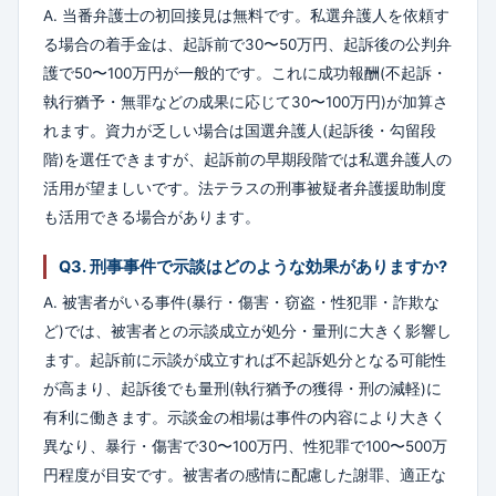
A. 当番弁護士の初回接見は無料です。私選弁護人を依頼す
る場合の着手金は、起訴前で30〜50万円、起訴後の公判弁
護で50〜100万円が一般的です。これに成功報酬(不起訴・
執行猶予・無罪などの成果に応じて30〜100万円)が加算さ
れます。資力が乏しい場合は国選弁護人(起訴後・勾留段
階)を選任できますが、起訴前の早期段階では私選弁護人の
活用が望ましいです。法テラスの刑事被疑者弁護援助制度
も活用できる場合があります。
Q3. 刑事事件で示談はどのような効果がありますか?
A. 被害者がいる事件(暴行・傷害・窃盗・性犯罪・詐欺な
ど)では、被害者との示談成立が処分・量刑に大きく影響し
ます。起訴前に示談が成立すれば不起訴処分となる可能性
が高まり、起訴後でも量刑(執行猶予の獲得・刑の減軽)に
有利に働きます。示談金の相場は事件の内容により大きく
異なり、暴行・傷害で30〜100万円、性犯罪で100〜500万
円程度が目安です。被害者の感情に配慮した謝罪、適正な