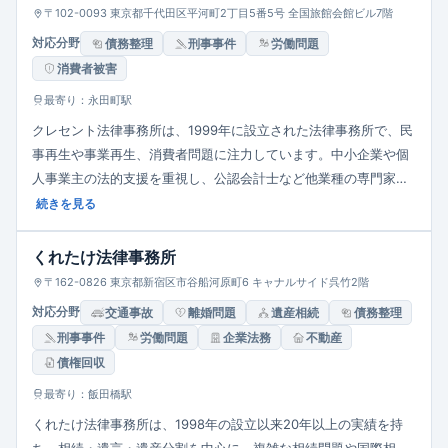
〒102-0093 東京都千代田区平河町2丁目5番5号 全国旅館会館ビル7階
対応分野
債務整理
刑事事件
労働問題
消費者被害
最寄り：永田町駅
クレセント法律事務所は、1999年に設立された法律事務所で、民
事再生や事業再生、消費者問題に注力しています。中小企業や個
人事業主の法的支援を重視し、公認会計士など他業種の専門家と
連携して、資金繰りや経営難に悩む経営者の支援に取り組んでい
続きを見る
ます。永田町駅から徒歩5分の好立地に位置し、依頼者に親しま
れ、満足のゆく法的サービスの提供を目指しています。
くれたけ法律事務所
〒162-0826 東京都新宿区市谷船河原町6 キャナルサイド呉竹2階
対応分野
交通事故
離婚問題
遺産相続
債務整理
刑事事件
労働問題
企業法務
不動産
債権回収
最寄り：飯田橋駅
くれたけ法律事務所は、1998年の設立以来20年以上の実績を持