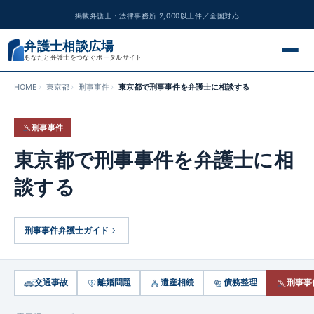
掲載弁護士・法律事務所 2,000以上件／全国対応
弁護士相談広場
あなたと弁護士をつなぐポータルサイト
HOME
東京都
刑事事件
東京都で刑事事件を弁護士に相談する
交通事故
刑事事件
離婚問題
東京都で刑事事件を弁護士に相
遺産相続
談する
債務整理
刑事事件弁護士ガイド
刑事事件
労働問題
交通事故
離婚問題
遺産相続
債務整理
刑事事