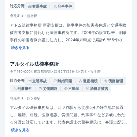
対応分野
交通事故
刑事事件
最寄り：新宿駅
アトム法律事務所 新宿支部は、刑事事件の加害者弁護と交通事故
被害者支援に特化した法律事務所です。2008年の設立以来、刑事
事件の加害者側弁護に注力し、2024年末時点で累計6,855件の解
決実績を有しています。特に、逮捕・勾留中の事件や警察からの
続きを見る
呼び出しを受けた案件に対しては、即日接見や示談交渉を通じて
不起訴や早期釈放を目指す迅速な対応を行っています。また、交
アルタイル法律事務所
通事故案件では、後遺障害等級認定のサポートや保険会社との交
〒160-0004 東京都新宿区四谷2丁目9番 NK第７ビル６階
渉を通じて、適正な補償の獲得を支援しています。新宿駅から徒
対応分野
交通事故
離婚問題
遺産相続
債務整理
歩約3分のエステック情報ビル20階に位置し、完全個室での相談
刑事事件
労働問題
不動産
消費者被害
を提供しています。相談受付は24時間365日対応しており、電
話・LINE・メールでの無料相談が可能です。
最寄り：四ツ谷駅
アルタイル法律事務所は、四ツ谷駅から徒歩5分の好立地に位置
し、離婚、相続、医療過誤、労働問題、刑事事件など多岐にわた
る分野に対応しています。代表弁護士の藤井篤氏は、弁護士歴35
年以上の経験を有し、弁護士会の要職を歴任。また、宮地理子弁
続きを見る
護士は、離島での弁護士経験を持ち、家事事件や医療・介護関連