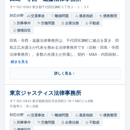
〒102-0083 東京都千代田区麹町５丁目２－１－３Ｆ
対応分野
交通事故
離婚問題
遺産相続
債務整理
刑事事件
労働問題
企業法務
不動産
債権回収
田島・寺西・遠藤法律事務所は、千代田区麹町に拠点を置き、田
島正広弁護士が代表を務める法律事務所です（旧称・田島・寺西
法律事務所）。多数の弁護士が所属し、契約・M&A・内部統制な
ど企業法務に豊富な実績を持つ一方、離婚・相続といった個人の
続きを見る
家事案件にも対応。チーム体制で個人から企業まで幅広い課題に
詳しく見る
取り組みます。
東京ジャスティス法律事務所
〒162-0843 東京都新宿区市谷田町2-19-1 NBCビル8階
最寄り：市ヶ谷駅
対応分野
交通事故
離婚問題
遺産相続
債務整理
刑事事件
労働問題
企業法務
不動産
債権回収