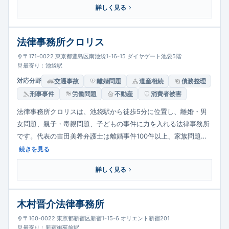
詳しく見る
しています。
法律事務所クロリス
〒171-0022 東京都豊島区南池袋1-16-15 ダイヤゲート池袋5階
最寄り：池袋駅
対応分野
交通事故
離婚問題
遺産相続
債務整理
刑事事件
労働問題
不動産
消費者被害
法律事務所クロリスは、池袋駅から徒歩5分に位置し、離婚・男
女問題、親子・毒親問題、子どもの事件に力を入れる法律事務所
です。代表の吉田美希弁護士は離婚事件100件以上、家族問題約
200件の経験を持ち、完全個室で親身に対応。弁護士会の旧報酬
続きを見る
基準に沿った明確な料金体系で、初回予約はメールで24時間受付
詳しく見る
けています。
木村晋介法律事務所
〒160-0022 東京都新宿区新宿1-15-6 オリエント新宿201
最寄り：新宿御苑前駅