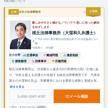
企業法務
※表示順について
注目
PR
注目の法律事務所
掲載スポンサー
親しみやすさと確かなノウハウで 思いに沿った解決
をめざします
桜丘法律事務所（大窪和久弁護士）
〒150-0031 東京都渋谷区桜丘町17-6 渋谷協栄ビル7
階
最寄り：渋谷駅
注力分野
交通事故
離婚問題
遺産相続
債務整理
刑事事件
労働問題
桜丘法律事務所は、渋谷駅から徒歩3分の利便性の高い立地にあ
り、10名を超える弁護士が在籍する総合法律事務所です。代表弁
護士の大窪和久氏は、刑事事件における豊富な経験と実績を有
し、再審無罪を勝ち取った神山啓史弁護士と共に、刑事弁護のノ
続きを見る
ウハウを共有しています。また、離婚、相続、債権回収、労働問
メール相談
050-5267-6157
題、消費者被害、不動産、インターネット風評被害など幅広い分
野に対応し、依頼者の未来を見据えた解決を重視しています。迅
受付：9:30〜20:00
時間外