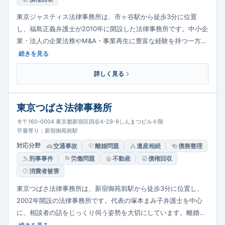
東京ジャスティス法律事務所は、市ヶ谷駅から徒歩3分に位置
し、福島正義弁護士が2010年に開設した法律事務所です。中小企
業・法人の企業法務やM&A・事業再生に豊富な経験を持つ一方、
相続財産管理・後見など個人の財産管理にも強みがあります。離
続きを見る
婚・相続、交通事故、債務整理、刑事まで幅広く対応し、費用の
詳しく見る
明朗化を徹底しています。
東京つばさ法律事務所
〒160-0004 東京都新宿区四谷4-29-9しんまつビル６階
最寄り：新宿御苑前駅
対応分野
交通事故
離婚問題
遺産相続
債務整理
刑事事件
労働問題
不動産
債権回収
消費者被害
東京つばさ法律事務所は、新宿御苑前駅から徒歩3分に位置し、
2002年開設の法律事務所です。代表の塚本まみ子弁護士を中心
に、相談者の話をじっくり伺う姿勢を大切にしています。離婚・
相続などの家事事件、損害賠償や不動産紛争、刑事事件まで幅広