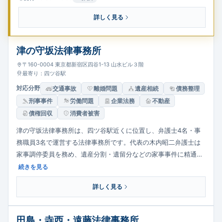
速なレスポンスと円滑なコミュニケーションを心がけ、LINEや
Facebookなどのツールも活用しています。さらに、IT・インタ
詳しく見る
ーネット関連企業からの法務相談にも強みを持ち、契約書の作成
やチェック、労務問題、債権回収などの企業法務にも対応してい
津の守坂法律事務所
ます。大窪弁護士は、北海道や鹿児島の弁護士過疎地域での11年
間の経験を活かし、敷居の低い、親しみやすい弁護士として、依
〒160-0004 東京都新宿区四谷1-13 山水ビル３階
最寄り：四ツ谷駅
頼者に寄り添った対応を提供しています。
対応分野
交通事故
離婚問題
遺産相続
債務整理
刑事事件
労働問題
企業法務
不動産
債権回収
消費者被害
津の守坂法律事務所は、四ツ谷駅近くに位置し、弁護士4名・事
務職員3名で運営する法律事務所です。代表の木内昭二弁護士は
家事調停委員を務め、遺産分割・遺留分などの家事事件に精通。
大手損保の顧問として交通事故案件にも強く、不動産・労働・債
続きを見る
務整理・刑事まで幅広く対応します。誠意ある対応で依頼者の権
詳しく見る
利実現に尽力しています。
田島・寺西・遠藤法律事務所