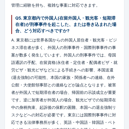
管理に経験を持ち、複雑な事案に対応できます。
Q5. 東京都内で外国人(在留外国人・観光客・短期滞
在者)が刑事事件を起こした、または巻き込まれた場
合、どう対応すべきですか?
A. 東京都には世界各国からの外国人居住者・観光客・ビジ
ネス滞在者が多く、外国人の刑事事件・国際刑事事件の事
案が数多く発生しています。外国人の刑事事件では、母国
語通訳の手配、在留資格(永住者・定住者・配偶者ビザ・就
労ビザ・観光ビザなど)による手続きへの影響、本国送還
(退去強制)の可能性、本国の家族・関係者への連絡、在外
公館・大使館領事部との連絡などが論点となります。被害
者が外国人で短期滞在者の場合、帰国前の示談成立が重要
です。逆に加害者が外国人の場合、観光ビザでの短期滞在
中の身柄拘束、起訴後の保釈の困難、本国への退去強制リ
スクなどへの対応が必要です。東京には国際刑事事件に対
応できる法律事務所が多く、英語・中国語・韓国語・ベト