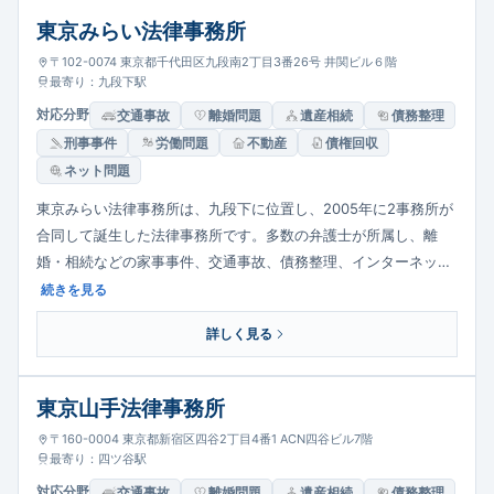
東京みらい法律事務所
〒102-0074 東京都千代田区九段南2丁目3番26号 井関ビル６階
最寄り：九段下駅
対応分野
交通事故
離婚問題
遺産相続
債務整理
刑事事件
労働問題
不動産
債権回収
ネット問題
東京みらい法律事務所は、九段下に位置し、2005年に2事務所が
合同して誕生した法律事務所です。多数の弁護士が所属し、離
婚・相続などの家事事件、交通事故、債務整理、インターネット
トラブル、労働、刑事まで幅広く対応。英語対応も可能で渉外案
続きを見る
件にも対応します。依頼者に親身かつスピーディーに向き合う姿
詳しく見る
勢を大切にしています。
東京山手法律事務所
〒160-0004 東京都新宿区四谷2丁目4番1 ACN四谷ビル7階
最寄り：四ツ谷駅
対応分野
交通事故
離婚問題
遺産相続
債務整理