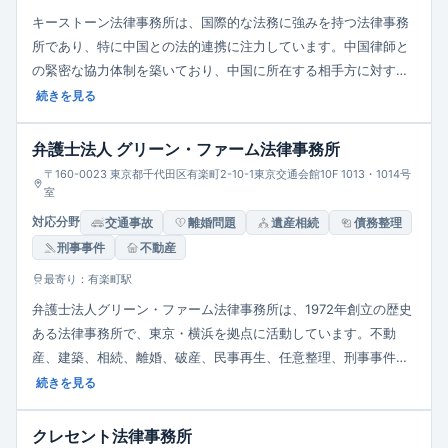
キーストーン法律事務所は、国際的な法務に強みを持つ法律事務
所であり、特に中国との法的連携に注力しています。中国律師と
の緊密な協力体制を築いており、中国に所在する相手方に対する
債権回収や紛争解決において、適切な中国法院での手続を迅速に
続きを見る
進めることが可能です 。
弁護士法人 グリーン・ファーム法律事務所
〒160-0023 東京都千代田区有楽町2-10-1東京交通会館10F 1013・1014号
室
対応分野
交通事故
離婚問題
遺産相続
債務整理
刑事事件
不動産
最寄り：有楽町駅
弁護士法人グリーン・ファーム法律事務所は、1972年創立の歴史
ある法律事務所で、東京・横浜を拠点に活動しています。不動
産、建築、相続、離婚、破産、民事再生、任意整理、刑事事件な
ど、法律事務全般に対応しており、懇切丁寧な対応を心がけてい
続きを見る
ます。初回の法律相談は45分間無料で提供されており、依頼者が
相談しやすい環境を整えています。
クレセント法律事務所