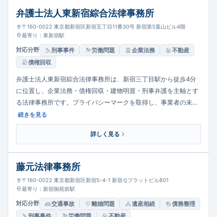
弁護士法人東新宿綜合法律事務所
〒160-0022 東京都新宿区新宿五丁目11番30号 新宿第5葉山ビル4階
最寄り：東新宿駅
対応分野
刑事事件
労働問題
企業法務
不動産
債権回収
弁護士法人東新宿綜合法律事務所は、新宿三丁目駅から徒歩4分
に位置し、企業法務・債権回収・建物明渡・刑事弁護を主軸とす
る法律事務所です。プライバシーマークを取得し、事業者の未払
い債権の回収や不動産の明渡しなどに実務的に対応。代表の岩本
続きを見る
知生弁護士はじめ、債権法・実務に精通した弁護士が在籍してい
詳しく見る
ます。
藤元法律事務所
〒160-0022 東京都新宿区新宿5-4-1 新宿Ｑフラットビル801
最寄り：新宿御苑前駅
対応分野
交通事故
離婚問題
遺産相続
債務整理
刑事事件
労働問題
不動産