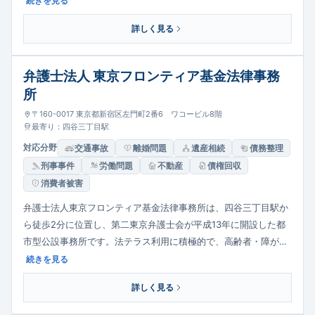
続きを見る
く対応。司法書士事務所を併設し登記案件にもワンストップで対
詳しく見る
応します。
弁護士法人 東京フロンティア基金法律事務
所
〒160-0017 東京都新宿区左門町2番6 ワコービル8階
最寄り：四谷三丁目駅
対応分野
交通事故
離婚問題
遺産相続
債務整理
刑事事件
労働問題
不動産
債権回収
消費者被害
弁護士法人東京フロンティア基金法律事務所は、四谷三丁目駅か
ら徒歩2分に位置し、第二東京弁護士会が平成13年に開設した都
市型公設事務所です。法テラス利用に積極的で、高齢者・障がい
者・ひとり親など司法アクセスが困難な方への支援に注力。離
続きを見る
婚・相続・債務整理・交通事故・刑事まで幅広く対応し、年間約
詳しく見る
800件の相談を受けています。