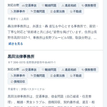
対応分野
交通事故
離婚問題
遺産相続
債務整理
刑事事件
労働問題
企業法務
不動産
最寄り：上高田
轟法律事務所は、弁護士・轟 道弘を中心とする事務所で、親切・
丁寧な対応と“依頼者と共に歩む”姿勢を掲げています。住所は長
野市高田1337-1、事務所は長野ブルービル5階。取扱分野は、離
婚・相続・労働問題・債務整理・交通事故・契約書作成・企業法
続きを見る
務など幅広く対応。相談には的確な判断と早期解決を重視し、予
防法務（紛争予防）にも力を入れる姿勢が特徴です。
黒田法律事務所
〒396-0015 長野県伊那市中央4611-1
対応分野
交通事故
離婚問題
遺産相続
債務整理
刑事事件
労働問題
企業法務
不動産
債権回収
最寄り：伊那バスターミナル
黒田法律事務所は、交通事故、借金問題（自己破産・任意整
理）、離婚・男女トラブル、債権回収、契約書作成、遺言・相