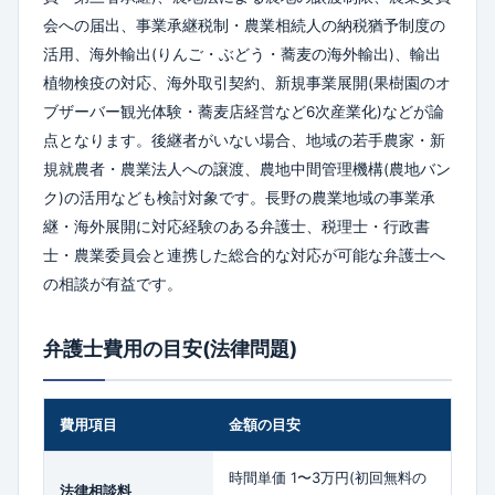
会への届出、事業承継税制・農業相続人の納税猶予制度の
活用、海外輸出(りんご・ぶどう・蕎麦の海外輸出)、輸出
植物検疫の対応、海外取引契約、新規事業展開(果樹園のオ
ブザーバー観光体験・蕎麦店経営など6次産業化)などが論
点となります。後継者がいない場合、地域の若手農家・新
規就農者・農業法人への譲渡、農地中間管理機構(農地バン
ク)の活用なども検討対象です。長野の農業地域の事業承
継・海外展開に対応経験のある弁護士、税理士・行政書
士・農業委員会と連携した総合的な対応が可能な弁護士へ
の相談が有益です。
弁護士費用の目安(法律問題)
費用項目
金額の目安
時間単価 1〜3万円(初回無料の
法律相談料