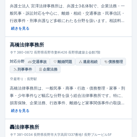
弁護士法人 宮澤法律事務所は、弁護士3名体制で、企業法務・一
般民事・訴訟対応を中心に、離婚・相続・交通事故・民事信託・
行政事件・刑事弁護など多岐にわたる分野を扱います。相談料は1
時間11,000円と設定され、平日9:30～12:00、13:30～17:30が基
続きを見る
本営業時間。「早めの相談」「誠心誠意の対応」を掲げ、迅速・
的確なリーガルサービスを目指す姿勢が特徴です。
高橋法律事務所
〒380-0872 長野県長野市妻科426 長野県建築士会館7階
対応分野
交通事故
離婚問題
遺産相続
債務整理
刑事事件
企業法務
最寄り：長野駅
高橋法律事務所は、一般民事・商事・行政・債務整理・家事・刑
事・少年事件など幅広な分野を扱う総合法律事務所です。特に、
損害保険、企業法務、行政事件、離婚など家事関係事件の取扱い
が多め。また、弁護士3名・事務局員5名体制で、迅速かつ誠実な
続きを見る
業務遂行を目指しています。受付時間は平日9:00〜18:00。駐車
場を備え、県庁・地方裁判所が近い官庁街に立地。
轟法律事務所
〒381-0034 長野県長野市大字高田1337番地1 長野ブルービル5F