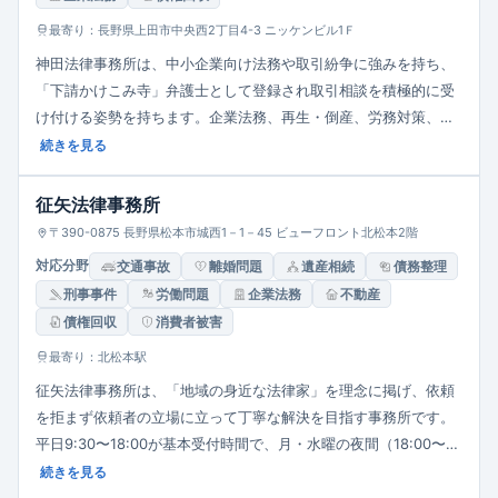
最寄り：長野県上田市中央西2丁目4-3 ニッケンビル1Ｆ
神田法律事務所は、中小企業向け法務や取引紛争に強みを持ち、
「下請かけこみ寺」弁護士として登録され取引相談を積極的に受
け付ける姿勢を持ちます。企業法務、再生・倒産、労務対策、相
続・成年後見、交通事故、離婚・債務整理、刑事弁護まで幅広く
続きを見る
対応。所長は再生・否認請求の実績を積み、個人・法人双方のニ
ーズに対応する地域型総合法律事務所です。
征矢法律事務所
〒390-0875 長野県松本市城西1－1－45 ビューフロント北松本2階
対応分野
交通事故
離婚問題
遺産相続
債務整理
刑事事件
労働問題
企業法務
不動産
債権回収
消費者被害
最寄り：北松本駅
征矢法律事務所は、「地域の身近な法律家」を理念に掲げ、依頼
を拒まず依頼者の立場に立って丁寧な解決を目指す事務所です。
平日9:30〜18:00が基本受付時間で、月・水曜の夜間（18:00〜
20:00）相談、隔週土曜午前も対応。債務整理・多重債務相談は
続きを見る
無料で受け付け、離婚・相続・交通事故・労働・企業法務・消費