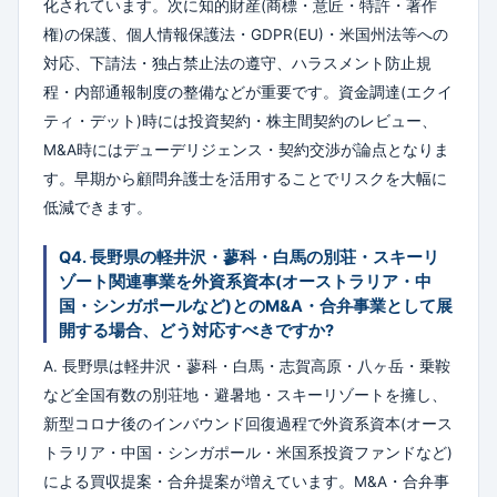
化されています。次に知的財産(商標・意匠・特許・著作
権)の保護、個人情報保護法・GDPR(EU)・米国州法等への
対応、下請法・独占禁止法の遵守、ハラスメント防止規
程・内部通報制度の整備などが重要です。資金調達(エクイ
ティ・デット)時には投資契約・株主間契約のレビュー、
M&A時にはデューデリジェンス・契約交渉が論点となりま
す。早期から顧問弁護士を活用することでリスクを大幅に
低減できます。
Q4. 長野県の軽井沢・蓼科・白馬の別荘・スキーリ
ゾート関連事業を外資系資本(オーストラリア・中
国・シンガポールなど)とのM&A・合弁事業として展
開する場合、どう対応すべきですか?
A. 長野県は軽井沢・蓼科・白馬・志賀高原・八ヶ岳・乗鞍
など全国有数の別荘地・避暑地・スキーリゾートを擁し、
新型コロナ後のインバウンド回復過程で外資系資本(オース
トラリア・中国・シンガポール・米国系投資ファンドなど)
による買収提案・合弁提案が増えています。M&A・合弁事