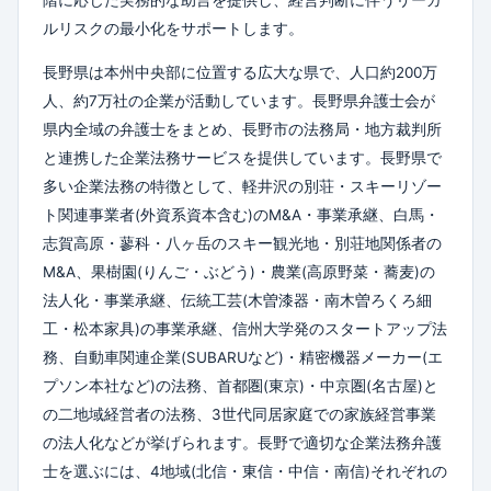
階に応じた実務的な助言を提供し、経営判断に伴うリーガ
ルリスクの最小化をサポートします。
長野県は本州中央部に位置する広大な県で、人口約200万
人、約7万社の企業が活動しています。長野県弁護士会が
県内全域の弁護士をまとめ、長野市の法務局・地方裁判所
と連携した企業法務サービスを提供しています。長野県で
多い企業法務の特徴として、軽井沢の別荘・スキーリゾー
ト関連事業者(外資系資本含む)のM&A・事業承継、白馬・
志賀高原・蓼科・八ヶ岳のスキー観光地・別荘地関係者の
M&A、果樹園(りんご・ぶどう)・農業(高原野菜・蕎麦)の
法人化・事業承継、伝統工芸(木曽漆器・南木曽ろくろ細
工・松本家具)の事業承継、信州大学発のスタートアップ法
務、自動車関連企業(SUBARUなど)・精密機器メーカー(エ
プソン本社など)の法務、首都圏(東京)・中京圏(名古屋)と
の二地域経営者の法務、3世代同居家庭での家族経営事業
の法人化などが挙げられます。長野で適切な企業法務弁護
士を選ぶには、4地域(北信・東信・中信・南信)それぞれの