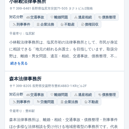
小林毅法律事務所
〒399-6461 長野県塩尻市宗賀71-505 タクトビル2階南
対応分野
交通事故
離婚問題
遺産相続
債務整理
刑事事件
企業法務
不動産
債権回収
最寄り：塩尻駅
小林毅法律事務所は、塩尻市初の法律事務所として、市民が身近
に相談できる「地元の頼れる弁護士」を目指しています。取扱分
野は、離婚・男女問題、遺言・相続、交通事故、債務整理、不動
産トラブル、労働問題、刑事事件など多岐にわたります。初回相
続きを見る
談料は 30分 5,500円（税込）で、多重債務・債務整理分野の相
談は無料。事務所は JR塩尻駅から徒歩5分、営業時間は 9:00〜
森本法律事務所
17:00（ただし夜間・休日対応も相談可）となっています。
〒399-8205 長野県安曇野市豊科4883-1 KRビル2F
対応分野
交通事故
離婚問題
遺産相続
債務整理
刑事事件
労働問題
企業法務
不動産
最寄り：豊科駅
森本法律事務所は、離婚・相続・交通事故・債務整理・刑事事件
ほか多様な法律相談を受け付ける地域密着型の事務所です。代表