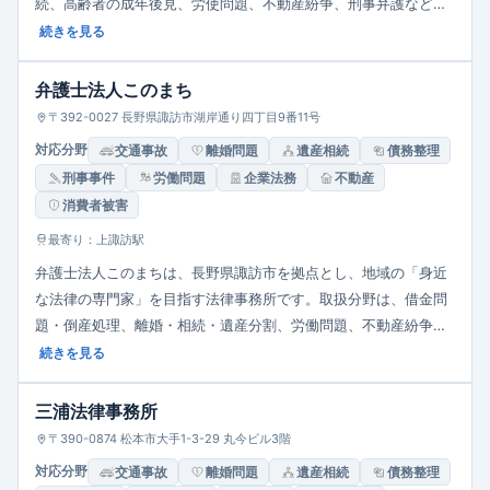
続、高齢者の成年後見、労使問題、不動産紛争、刑事弁護など多
様な法務を扱う地域型総合法律事務所です。面談形式での相談を
続きを見る
基本とし、30分5,000円（税別）の相談料を設定、法テラス利用
にも対応。迅速・丁寧な対応を重視しています。
弁護士法人このまち
〒392-0027 長野県諏訪市湖岸通り四丁目9番11号
対応分野
交通事故
離婚問題
遺産相続
債務整理
刑事事件
労働問題
企業法務
不動産
消費者被害
最寄り：上諏訪駅
弁護士法人このまちは、長野県諏訪市を拠点とし、地域の「身近
な法律の専門家」を目指す法律事務所です。取扱分野は、借金問
題・倒産処理、離婚・相続・遺産分割、労働問題、不動産紛争、
交通事故、医療過誤、消費者被害、刑事事件、企業法務など多岐
続きを見る
にわたります。相談スタンスとして、依頼者の経済状態や事情に
応じた支払い方法（分割など）を柔軟に検討。メール相談は原則
三浦法律事務所
不可で、面談予約制を採用。駐車場を敷地内に５台分確保してい
〒390-0874 松本市大手1-3-29 丸今ビル3階
ます。
対応分野
交通事故
離婚問題
遺産相続
債務整理