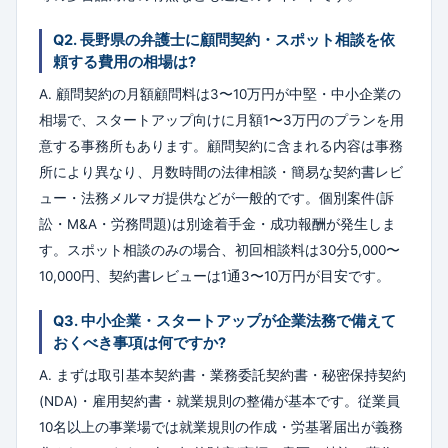
Q2. 長野県の弁護士に顧問契約・スポット相談を依
頼する費用の相場は?
A. 顧問契約の月額顧問料は3〜10万円が中堅・中小企業の
相場で、スタートアップ向けに月額1〜3万円のプランを用
意する事務所もあります。顧問契約に含まれる内容は事務
所により異なり、月数時間の法律相談・簡易な契約書レビ
ュー・法務メルマガ提供などが一般的です。個別案件(訴
訟・M&A・労務問題)は別途着手金・成功報酬が発生しま
す。スポット相談のみの場合、初回相談料は30分5,000〜
10,000円、契約書レビューは1通3〜10万円が目安です。
Q3. 中小企業・スタートアップが企業法務で備えて
おくべき事項は何ですか?
A. まずは取引基本契約書・業務委託契約書・秘密保持契約
(NDA)・雇用契約書・就業規則の整備が基本です。従業員
10名以上の事業場では就業規則の作成・労基署届出が義務