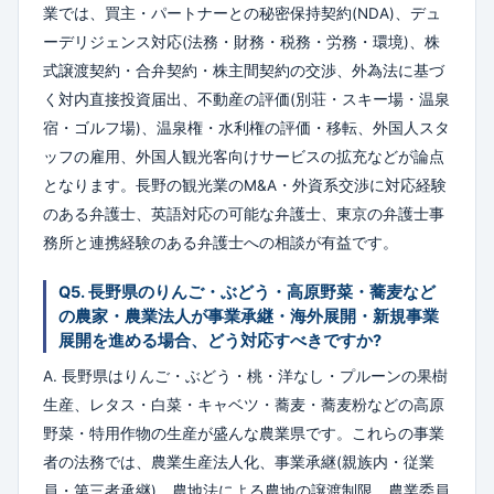
業では、買主・パートナーとの秘密保持契約(NDA)、デュ
ーデリジェンス対応(法務・財務・税務・労務・環境)、株
式譲渡契約・合弁契約・株主間契約の交渉、外為法に基づ
く対内直接投資届出、不動産の評価(別荘・スキー場・温泉
宿・ゴルフ場)、温泉権・水利権の評価・移転、外国人スタ
ッフの雇用、外国人観光客向けサービスの拡充などが論点
となります。長野の観光業のM&A・外資系交渉に対応経験
のある弁護士、英語対応の可能な弁護士、東京の弁護士事
務所と連携経験のある弁護士への相談が有益です。
Q5. 長野県のりんご・ぶどう・高原野菜・蕎麦など
の農家・農業法人が事業承継・海外展開・新規事業
展開を進める場合、どう対応すべきですか?
A. 長野県はりんご・ぶどう・桃・洋なし・プルーンの果樹
生産、レタス・白菜・キャベツ・蕎麦・蕎麦粉などの高原
野菜・特用作物の生産が盛んな農業県です。これらの事業
者の法務では、農業生産法人化、事業承継(親族内・従業
員・第三者承継)、農地法による農地の譲渡制限、農業委員