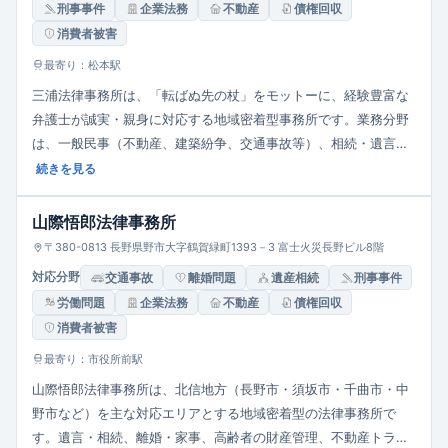
刑事事件
企業法務
不動産
債権回収
消費者被害
最寄り：松本駅
三浦法律事務所は、「転ばぬ先の杖」をモットーに、経験豊富な
弁護士が誠実・親身に対応する地域密着型事務所です。業務分野
は、一般民事（不動産、建築紛争、交通事故等）、相続・遺言、
離婚・家族問題、債務整理（過払金、個人再生、破産）、成年後
続きを見る
見、消費者問題、企業法務、行政事件、刑事事件など多岐に渡り
ます。相談料は1時間10,000円、30分単位での対応、法テラス利
山際悟郎法律事務所
用にも対応。事務所は松本駅から徒歩7分、共同駐車場を用意して
〒380-0813 長野県野市大字鶴賀緑町1393－3 富士火災長野ビル8階
います。
対応分野
交通事故
離婚問題
遺産相続
刑事事件
労働問題
企業法務
不動産
債権回収
消費者被害
最寄り：市役所前駅
山際悟郎法律事務所は、北信地方（長野市・須坂市・千曲市・中
野市など）を主な対応エリアとする地域密着型の法律事務所で
す。遺言・相続、離婚・家事、高齢者の財産管理、不動産トラブ