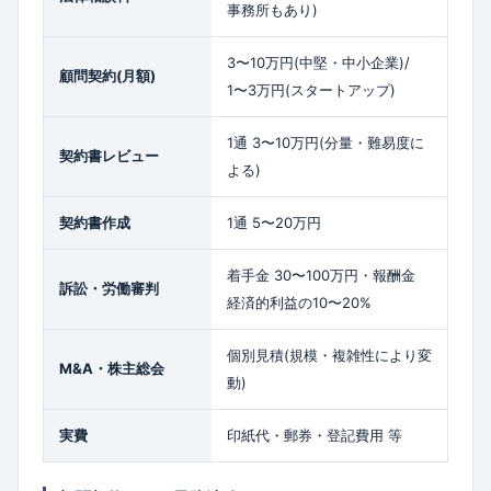
事務所もあり)
3〜10万円(中堅・中小企業)/
顧問契約(月額)
1〜3万円(スタートアップ)
1通 3〜10万円(分量・難易度に
契約書レビュー
よる)
契約書作成
1通 5〜20万円
着手金 30〜100万円・報酬金
訴訟・労働審判
経済的利益の10〜20%
個別見積(規模・複雑性により変
M&A・株主総会
動)
実費
印紙代・郵券・登記費用 等