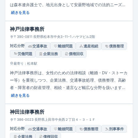
は森本遼弁護士で、地元出身として安曇野地域での法的ニーズに
応えたいという姿勢を掲げています。所在地は安曇野市豊科、JR
続きを見る
豊科駅から徒歩圏内に位置。
神戸法律事務所
〒390-0811 長野県松本市中央3−11−1 ハヤマビル2階
対応分野
交通事故
離婚問題
遺産相続
債務整理
労働問題
企業法務
債権回収
最寄り：松本駅
神戸法律事務所は、女性のための法律相談（離婚・DV・ストーカ
ー等）を重視しつつ、企業法務、交通事故処理、債務整理、高齢
者・障害者の財産管理、相続・遺言など幅広な分野を扱います。
依頼者との信頼関係を大事に、迅速かつ確実な紛争解決を志向。
続きを見る
所在地は松本市中央、受付時間は平日9:00～17:00。駐車場も整
備。
神田法律事務所
〒386-0023 長野県上田市中央西２丁目４－３－１Ｆ
対応分野
交通事故
離婚問題
債務整理
刑事事件
企業法務
債権回収