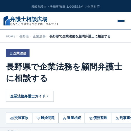
掲載弁護士・法律事務所 2,000以上件／全国対応
弁護士相談広場
あなたと弁護士をつなぐポータルサイト
HOME
長野県
企業法務
長野県で企業法務を顧問弁護士に相談する
交通事故
企業法務
離婚問題
長野県で企業法務を顧問弁護士
遺産相続
に相談する
債務整理
企業法務弁護士ガイド
刑事事件
労働問題
交通事故
離婚問題
遺産相続
債務整理
刑事事