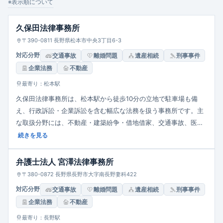
企業法務
※表示順について
久保田法律事務所
〒390-0811 長野県松本市中央3丁目6-3
対応分野
交通事故
離婚問題
遺産相続
刑事事件
企業法務
不動産
最寄り：松本駅
久保田法律事務所は、松本駅から徒歩10分の立地で駐車場も備
え、行政訴訟・企業訴訟を含む幅広な法務を扱う事務所です。主
な取扱分野には、不動産・建築紛争・借地借家、交通事故、医療
事故、債権回収、債務整理、離婚・相続、企業法務・契約法、行
続きを見る
政訴訟、刑事事件などがあり、個人・法人双方に対応。事務所に
は複数の弁護士がおり、相談は平日9:00～17:30を基本としてい
弁護士法人 宮澤法律事務所
ます。
〒380-0872 長野県長野市大字南長野妻科422
対応分野
交通事故
離婚問題
遺産相続
刑事事件
企業法務
不動産
最寄り：長野駅