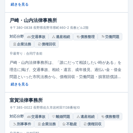
ル、交通事故、借金・債務整理、労働事件、企業法務、刑事弁護
続きを見る
など幅広な分野を網羅。「敷居を低く」、「依頼者にとって最良
の解決を」の理念を掲げ、相談時間を確保する方式で法律相談料
戸崎・山内法律事務所
を明示し、費用面での不安も軽減するよう配慮しています。
〒380-0838 長野県長野市県町460-2 長教ビル2階
対応分野
交通事故
遺産相続
債務整理
労働問題
企業法務
債権回収
最寄り：合同庁舎前
戸崎・山内法律事務所は、「誰にだって相談したい時がある」を
理念に掲げ、交通事故、相続・遺言、成年後見、過払い金・借金
問題といった市民法務から、債権回収・労働問題・損害賠償請求
などの企業法務にも対応する総合型事務所です。営業時間は平日
続きを見る
9:00-17:00。休日・夜間も事前連絡で対応可能。建物1階に専用
駐車場を備え、アクセスに配慮。
室賀法律事務所
〒385-0022 長野県佐久市岩村田1138番地10
対応分野
交通事故
離婚問題
遺産相続
債務整理
刑事事件
企業法務
不動産
債権回収