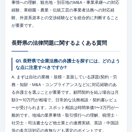
事情への理解、観光地・別荘地のM&A・事業承継への対応
経験、果樹園・農業・伝統工芸の事業者法務への対応経
験、外資系資本との交渉経験などを総合的に判断すること
が重要です。
長野県の法律問題に関するよくある質問
Q1. 長野県で企業法務の弁護士を探すには、どのよう
な点に注意すべきですか?
A. まずは自社の業種・規模・直面している課題(契約・労
務・知財・M&A・コンプライアンスなど)に対応経験のあ
る弁護士を選ぶことが重要です。顧問契約を結ぶ場合は月
額3〜10万円が相場で、日常的な法務相談・契約書レビュ
ーが受けられます。スポット相談は時間単価1〜3万円が一
般的です。地域の業界事情・取引慣行への理解、税理士・
社労士・司法書士など他士業との連携実績、英語・中国語
等の多言語対応の有無なども選定のポイントです。