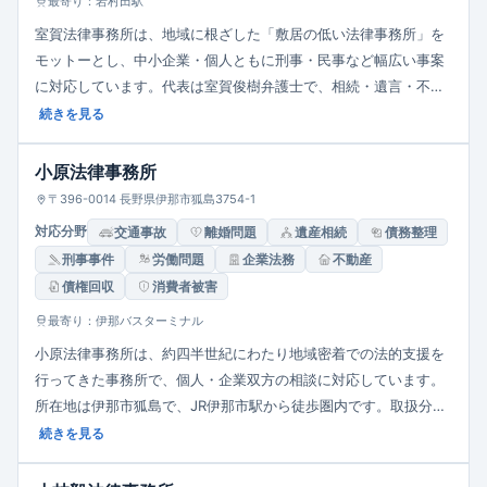
最寄り：岩村田駅
室賀法律事務所は、地域に根ざした「敷居の低い法律事務所」を
モットーとし、中小企業・個人ともに刑事・民事など幅広い事案
に対応しています。代表は室賀俊樹弁護士で、相続・遺言・不動
産・医療過誤・交通事故・離婚などを得意分野としています。所
続きを見る
在地は佐久市岩村田、営業は平日8:30〜18:00。
小原法律事務所
〒396-0014 長野県伊那市狐島3754-1
対応分野
交通事故
離婚問題
遺産相続
債務整理
刑事事件
労働問題
企業法務
不動産
債権回収
消費者被害
最寄り：伊那バスターミナル
小原法律事務所は、約四半世紀にわたり地域密着での法的支援を
行ってきた事務所で、個人・企業双方の相談に対応しています。
所在地は伊那市狐島で、JR伊那市駅から徒歩圏内です。取扱分野
は、交通事故・債務整理・自己破産・企業法務・契約紛争・家事
続きを見る
（離婚・相続）など。相談から受任に至るまで、見積書を提示す
る方式を採用し、費用の透明性を重視しています。