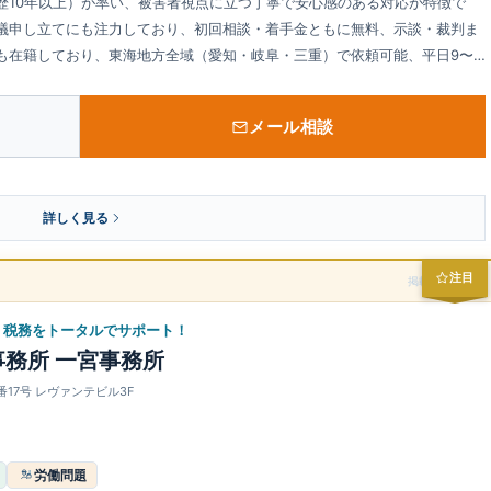
歴10年以上）が率い、被害者視点に立つ丁寧で安心感のある対応が特徴で
議申し立てにも注力しており、初回相談・着手金ともに無料、示談・裁判ま
も在籍しており、東海地方全域（愛知・岐阜・三重）で依頼可能、平日9〜
。
メール相談
詳しく見る
注目
掲載スポンサー
・税務をトータルでサポート！
務所 一宮事務所
番17号 レヴァンテビル3F
労働問題