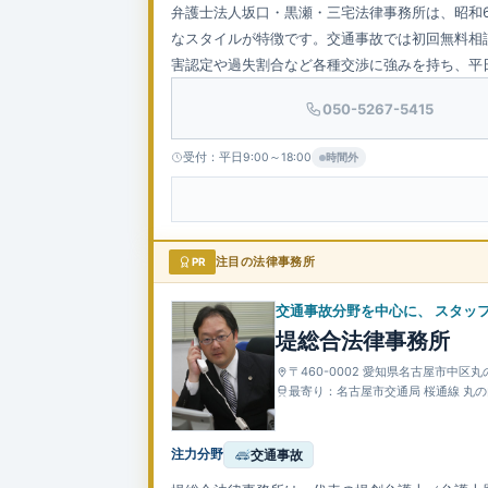
弁護士法人坂口・黒瀬・三宅法律事務所は、昭和
なスタイルが特徴です。交通事故では初回無料相
害認定や過失割合など各種交渉に強みを持ち、平
050-5267-5415
受付：平日9:00～18:00
時間外
PR
注目の法律事務所
交通事故分野を中心に、 スタッ
堤総合法律事務所
〒460-0002 愛知県名古屋市中区丸
最寄り：名古屋市交通局 桜通線 丸
注力分野
交通事故