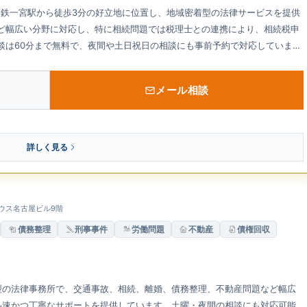
名鉄一宮駅から徒歩3分の好立地に位置し、地域密着型の法律サービスを提供
ど幅広い分野に対応し、特に相続問題では税理士との連携により、相続税申
談は60分まで無料で、夜間や土日祝日の相談にも事前予約で対応していま
決策を提案する姿勢が特長です。
メール相談
詳しく見る
メビウス名古屋ビル9階
債務整理
刑事事件
労働問題
不動産
債権回収
型の法律事務所で、交通事故、相続、離婚、債務整理、不動産問題など幅広
迅速かつ丁寧なサポートを提供しています。土曜・夜間の相談にも対応可能