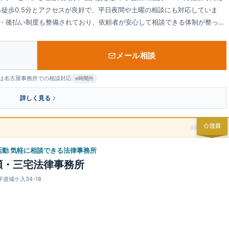
徒歩0.5分とアクセスが良好で、平日夜間や土曜の相談にも対応していま
割・後払い制度も整備されており、依頼者が安心して相談できる体制が整って
士の資格も有し、企業法務にも精通しています。また、司法書士や税理士と
トップで対応可能です。LINEでの連絡や完全個室での相談など、依頼者の
メール相談
※土曜日は名古屋事務所での相談対応
時間外
詳しく見る
注目
掲載スポンサー
活動 気軽に相談できる法律事務所
瀬・三宅法律事務所
字道城ケ入34-18