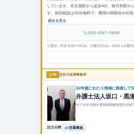
しています。名古屋駅から徒歩4分、春日井駅から
す。初回相談は30分無料で、費用の明朗化や分
います。代表弁護士の小林輝征氏は中小企業診断
続きを見る
の連携により、相続や不動産などの案件にもワンス
050-5267-5909
利便性とプライバシーにも配慮しています。
受付：平日 9:00〜19:30、土曜日13:00～18:00 
PR
注目の法律事務所
30年超にわたり地域に根差して
弁護士法人坂口・黒
〒444-0864 愛知県岡崎市明大寺町
注力分野
交通事故