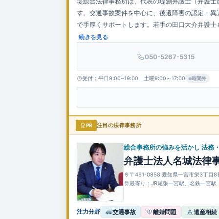
堤総合法律事務所は、代表の堤創弁護士（弁護士
す。交通事故案件を中心に、後遺障害の認定・異
で手厚くサポートします。若手の田口大介弁護士
19時／土曜9〜17時対応で安心感を高めています
続きを見る
050-5267-5315
受付：平日9:00~19:00 土曜9:00～17:00
時間外
PR
注目の法律事務所
総合事務所の強みを活かし 法務
弁護士法人名城法律事
〒491-0858 愛知県一宮市栄3丁目8
最寄り：JR尾張一宮駅、名鉄一宮駅
注力分野
交通事故
離婚問題
遺産相続