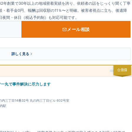
62年創業で30年以上の地域密着実績を誇り、依頼者の話をじっくり聞く丁寧
談・着手金0円、報酬は回収額の11％〜と明確。被害者視点に立ち、後遺障
日夜間・休日（税込予約制）も対応可能です。
メール相談
詳しく見る
注目
掲載スポンサー
フ一丸で事件解決に尽力します
の内三丁目14番32号 丸の内三丁目ビル 602号室
の内駅