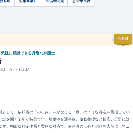
務整理
刑事事件
労働問題
企業法務
注目
掲載スポンサー
も気軽に相談できる身近な弁護士
所
番地3 カネヒビル2A
所として、依頼者の「のぞみ」をかなえる「森」のような存在を目指してい
と話を聞く姿勢が特長です。離婚や交通事故、債務整理など幅広い分野に対
です。明瞭な料金体系と柔軟な対応で、依頼者の安心と信頼を大切にしてい