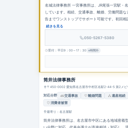
名城法律事務所 一宮事務所は、JR尾張一宮駅・
しています。相続、交通事故、離婚、労働問題な
告までワンストップでサポート可能です。初回相
す。依頼者の話を丁寧に聞き取り、納得のいく解
続きを見る
050-5267-5380
受付：平日9：00～17：30
時間外
筒井法律事務所
〒450-0002 愛知県名古屋市中村区名駅2-44-5 第2
対応分野
交通事故
離婚問題
遺産相続
消費者被害
最寄り：名古屋駅
筒井法律事務所は、名古屋市中区にある地域密着
い分野に対応。代表弁護士が直接相談・対応し、