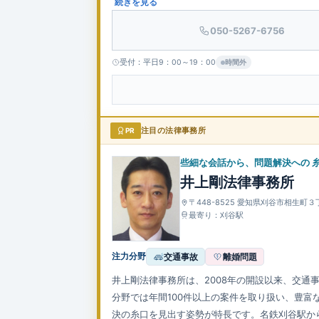
ます。
続きを見る
050-5267-6756
受付：平日9：00～19：00
時間外
PR
注目の法律事務所
些細な会話から、問題解決への 
井上剛法律事務所
〒448-8525 愛知県刈谷市相生町
最寄り：刈谷駅
注力分野
交通事故
離婚問題
井上剛法律事務所は、2008年の開設以来、交
分野では年間100件以上の案件を取り扱い、豊
決の糸口を見出す姿勢が特長です。名鉄刈谷駅か