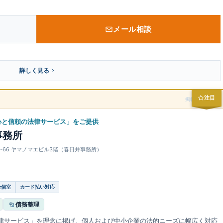
メール相談
詳しく見る
注目
掲載スポンサー
心と信頼の法律サービス」をご提供
事務所
通1-66 ヤマノマエビル3階（春日井事務所）
全個室
カード払い対応
債務整理
律サービス」を理念に掲げ、個人および中小企業の法的ニーズに幅広く対応