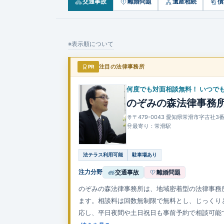
交通事故
離婚問題
遺産相続
債
※表示順について
PR
注目の法律事務所
何度でも対面相談無料！ いつで
のぞみの森法律事務
〒479-0043 愛知県常滑市字古社3
最寄り：常滑駅
法テラス利用可能
駐車場あり
注力分野
交通事故
離婚問題
のぞみの森法律事務所は、地域密着型の法律事務
ます。相談料は回数無制限で無料とし、じっくり
応し、平日夜間や土日祝日も事前予約で相談可能