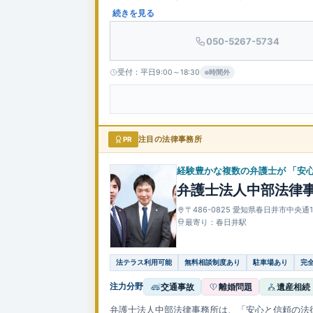
談は30分無料で提供しています。
続きを見る
050-5267-5734
受付：平日9:00～18:30
時間外
PR
注目の法律事務所
経験豊かな複数の弁護士が 「安
弁護士法人中部法律
〒486-0825 愛知県春日井市中央
最寄り：春日井駅
法テラス利用可能
無料相談制度あり
駐車場あり
完
注力分野
交通事故
離婚問題
遺産相続
弁護士法人中部法律事務所は、「安心と信頼の法