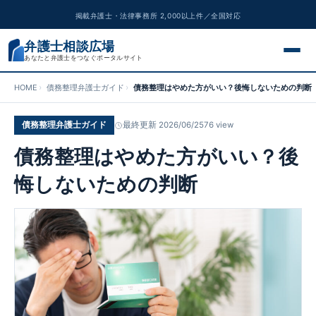
掲載弁護士・法律事務所 2,000以上件／全国対応
弁護士相談広場
あなたと弁護士をつなぐポータルサイト
HOME
債務整理弁護士ガイド
債務整理はやめた方がいい？後悔しないための判断
交通事故
債務整理弁護士ガイド
最終更新 2026/06/25
76 view
離婚問題
債務整理はやめた方がいい？後
遺産相続
悔しないための判断
債務整理
刑事事件
労働問題