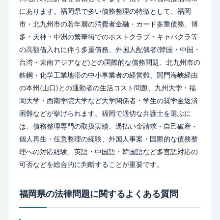
にあります。福岡県で多い債務整理の特徴として、福岡
市・北九州市の若年層の消費者金融・カード多重債務、博
多・天神・中洲の繁華街でのホストクラブ・キャバクラ等
の高額借入れに伴う多重債務、外国人配偶者(韓国・中国・
台湾・東南アジアなど)との国際的な債務問題、北九州市の
鉄鋼・化学工業地帯の中小事業者の経営難、関門海峡経由
の本州(山口)との通勤者の生活コスト問題、九州大学・福
岡大学・西南学院大学など大学関係者・学生の奨学金返済
困難などが挙げられます。福岡で適切な弁護士を選ぶに
は、債務整理専門の取扱実績、過払い金請求・自己破産・
個人再生・任意整理の経験、外国人事案・国際的な債務整
理への対応経験、英語・中国語・韓国語など多言語対応の
可否などを総合的に判断することが重要です。
福岡県の法律問題に関するよくある質問