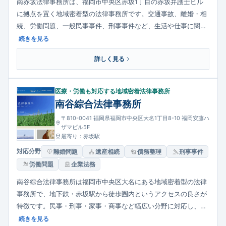
南赤坂法律事務所は、福岡市中央区赤坂1丁目の赤坂弁護士ビル
に拠点を置く地域密着型の法律事務所です。交通事故、離婚・相
続、労働問題、一般民事事件、刑事事件など、生活や仕事に関わ
る幅広い法的トラブルに対応しています。相談者・依頼者の話を
続きを見る
丁寧に傾聴し、最善の解決方法を共に考えることを重視している
詳しく見る
姿勢が特徴です。経済的負担も意識した方針により、相談しやす
い法律家として地域での信頼を築いています。
医療・労働も対応する地域密着法律事務所
南谷綜合法律事務所
〒810-0041 福岡県福岡市中央区大名1丁目8-10 福岡安藤ハ
ザマビル5F
最寄り：赤坂駅
対応分野
離婚問題
遺産相続
債務整理
刑事事件
労働問題
企業法務
南谷綜合法律事務所は福岡市中央区大名にある地域密着型の法律
事務所で、地下鉄・赤坂駅から徒歩圏内というアクセスの良さが
特徴です。民事・刑事・家事・商事など幅広い分野に対応し、一
般的な法律相談から複雑な企業法務まで扱っています。弁護士は
続きを見る