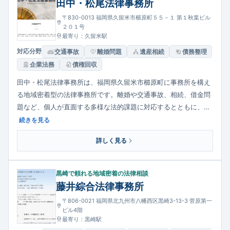
田中・松尾法律事務所
〒830-0013 福岡県久留米市櫛原町５５－１ 第１秋葉ビル
２０１号
最寄り：久留米駅
対応分野
交通事故
離婚問題
遺産相続
債務整理
企業法務
債権回収
田中・松尾法律事務所は、福岡県久留米市櫛原町に事務所を構え
る地域密着型の法律事務所です。離婚や交通事故、相続、借金問
題など、個人が直面する多様な法的課題に対応するとともに、企
業向けには契約書作成や事業承継、債権回収などの法務支援も行
続きを見る
っています。平日夜間・土日祝日の相談にも対応可能で、依頼者
詳しく見る
に寄り添った解決をめざす姿勢を重視している点が特長です。
黒崎で頼れる地域密着の法律相談
藤井綜合法律事務所
〒806-0021 福岡県北九州市八幡西区黒崎3-13-3 菅原第一
ビル4階
最寄り：黒崎駅