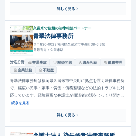
クグラウンドを持つ弁護士がチームで相談者を支えます。初回相
詳しく見る
談から丁寧に事情を聞き、依頼者の状況に合った解決策を提案す
る姿勢が特徴です。
久留米で信頼の法律相談パートナー
青翠法律事務所
〒830-0023 福岡県久留米市中央町38-6 3階
最寄り：久留米駅
対応分野
交通事故
離婚問題
遺産相続
債務整理
企業法務
不動産
青翠法律事務所は福岡県久留米市中央町に拠点を置く法律事務所
で、幅広い民事・家事・労働・債務整理などの法的トラブルに対
応しています。経験豊富な弁護士が相談者の話をじっくり聞き、
担当した弁護士がそのまま事件処理を担当する点を重視し、信頼
続きを見る
関係を構築しています。企業法務では労働管理や損害賠償対応に
詳しく見る
も豊富な経験を持ち、他の専門家（税理士・司法書士・社労士
等）と連携して総合支援を行っています。
弁護士法人 染矢修孝法律事務所