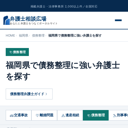
掲載弁護士・法律事務所 2,000以上件／全国対応
弁護士相談広場
あなたと弁護士をつなぐポータルサイト
HOME
福岡県
債務整理
福岡県で債務整理に強い弁護士を探す
交通事故
債務整理
離婚問題
福岡県で債務整理に強い弁護士
遺産相続
を探す
債務整理
債務整理弁護士ガイド
刑事事件
労働問題
交通事故
離婚問題
遺産相続
債務整理
刑事事