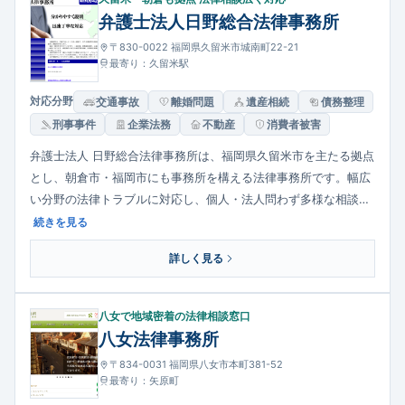
弁護士法人日野総合法律事務所
〒830-0022 福岡県久留米市城南町22-21
最寄り：久留米駅
対応分野
交通事故
離婚問題
遺産相続
債務整理
刑事事件
企業法務
不動産
消費者被害
弁護士法人 日野総合法律事務所は、福岡県久留米市を主たる拠点
とし、朝倉市・福岡市にも事務所を構える法律事務所です。幅広
い分野の法律トラブルに対応し、個人・法人問わず多様な相談を
受けています。分かりやすい説明と迅速丁寧な対応を心がけ、納
続きを見る
得できる解決を目指す姿勢が特徴です。相談しやすい体制を整
詳しく見る
え、地域の法的ニーズに応える専門家として活動しています。
八女で地域密着の法律相談窓口
八女法律事務所
〒834-0031 福岡県八女市本町381-52
最寄り：矢原町