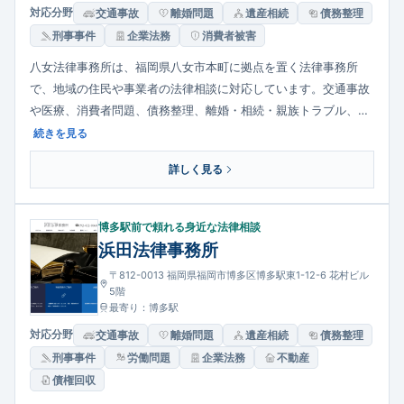
対応分野
交通事故
離婚問題
遺産相続
債務整理
刑事事件
企業法務
消費者被害
八女法律事務所は、福岡県八女市本町に拠点を置く法律事務所
で、地域の住民や事業者の法律相談に対応しています。交通事故
や医療、消費者問題、債務整理、離婚・相続・親族トラブル、企
業法務、刑事事件など幅広い分野での相談が可能です。長年弁護
続きを見る
士活動を続ける代表弁護士を中心に、地域密着で丁寧な対応を心
詳しく見る
がけています。八女・八女郡地域の法的課題を相談したい方に身
近な法律パートナーとして選ばれています。
博多駅前で頼れる身近な法律相談
浜田法律事務所
〒812-0013 福岡県福岡市博多区博多駅東1-12-6 花村ビル
5階
最寄り：博多駅
対応分野
交通事故
離婚問題
遺産相続
債務整理
刑事事件
労働問題
企業法務
不動産
債権回収