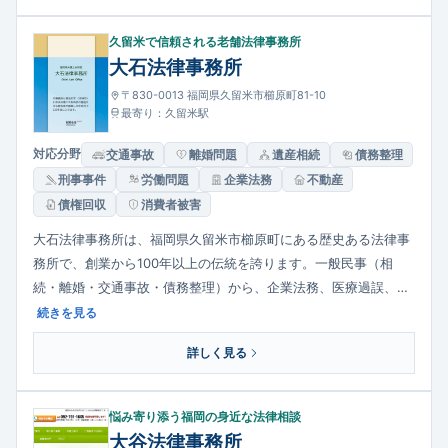
も柔軟に応じています。
久留米で信頼される老舗法律事務所
大石法律事務所
〒830-0013 福岡県久留米市櫛原町81-10
最寄り：久留米駅
対応分野
交通事故
離婚問題
遺産相続
債務整理
刑事事件
労働問題
企業法務
不動産
債権回収
消費者被害
大石法律事務所は、福岡県久留米市櫛原町にある歴史ある法律事
務所で、創業から100年以上の伝統を誇ります。一般民事（相
続・離婚・交通事故・債務整理）から、企業法務、医療過誤、破
産・再生、労働問題、刑事事件まで幅広い分野に対応していま
続きを見る
す。相談料は30分ごとに設定され、着手金・報酬金は経済的利益
詳しく見る
に応じて割合で算定される仕組みです。地域に根ざしたきめ細か
な対応が特徴です。
悩み寄り添う福岡の身近な法律相談
大谷法律事務所