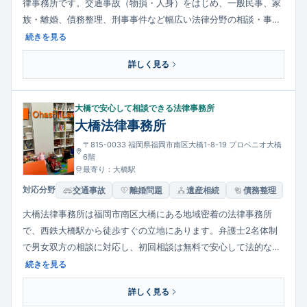
律事務所です。交通事故（物損・人身）をはじめ、一般民事、家
族・離婚、債務整理、刑事事件など幅広い法律分野の相談・事件
処理に対応しています。相談者に対して分かりやすく丁寧な説明
続きを見る
を心がけ、解決の方向性を明確に伝える姿勢が特徴です。事件の
詳しく見る
難易度や内容に応じて、旧弁護士報酬規程に基づく着手金・報酬
金の体系を提示しつつ対応しています。
大橋で安心して相談できる法律事務所
大橋法律事務所
〒815-0033 福岡県福岡市南区大橋1-8-19 プロベニオ大橋
6階
最寄り：大橋駅
対応分野
交通事故
離婚問題
遺産相続
債務整理
大橋法律事務所は福岡市南区大橋にある地域密着の法律事務所
で、西鉄大橋駅から徒歩すぐの立地にあります。弁護士2名体制
で男女双方の相談に対応し、初回相談は無料で安心して法的な不
安を相談できます。個人の借金問題、交通事故、家族・相続問題
続きを見る
から一般民事、債務整理、破産・再生まで幅広く対応するととも
詳しく見る
に、法テラスの利用もサポートしています。夜間・休日の相談に