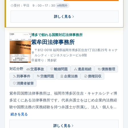
受付：平日 9：00～17：30
時間外
詳しく見る
博多で頼れる国際対応法律事務所
紫牟田法律事務所
〒812-0018 福岡県福岡市博多区住吉1丁目2番25号 キャナ
ルシティ・ビジネスセンタービル9階
最寄り：博多駅
対応分野
交通事故
離婚問題
遺産相続
債務整理
刑事事件
労働問題
企業法務
債権回収
消費者被害
紫牟田国際法律事務所は、福岡市博多区住吉・キャナルシティ博
多近くにある法律事務所です。代表弁護士をはじめ企業内法務経
験や国際法務の実務経験を持つ弁護士が所属し、法人・個人を問
わず幅広い法的ニーズに対応しています。法人向けには契約・リ
続きを見る
スクマネジメント、M&A、労務対応等、個人向けには相続・遺
詳しく見る
言、交通事故、離婚問題、債務整理、刑事事件などを扱っていま