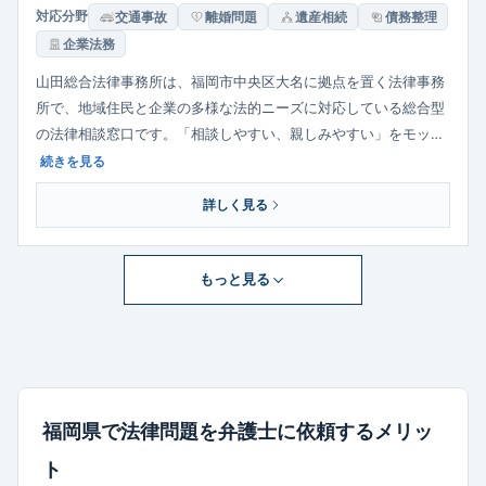
対応分野
交通事故
離婚問題
遺産相続
債務整理
企業法務
山田総合法律事務所は、福岡市中央区大名に拠点を置く法律事務
所で、地域住民と企業の多様な法的ニーズに対応している総合型
の法律相談窓口です。「相談しやすい、親しみやすい」をモット
ーに掲げ、交通事故、相続・遺言、離婚、借金・債務整理など、
続きを見る
日常生活で起こり得るトラブルから企業法務まで幅広くカバーし
詳しく見る
ています。代表弁護士を含む複数名の弁護士が相談者に寄り添
い、分かりやすい説明と解決策の提示を重視しています。
もっと見る
福岡県で法律問題を弁護士に依頼するメリッ
ト