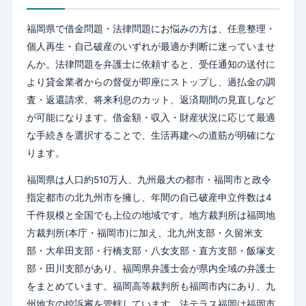
福岡県で借金問題・法律問題にお悩みの方は、任意整理・
個人再生・自己破産のいずれが最適か判断に迷っていませ
んか。法律問題を弁護士に依頼すると、受任通知の送付に
より貸金業者からの督促が即座にストップし、過払金の調
査・返還請求、将来利息のカット、返済期間の見直しなど
が可能になります。借金額・収入・財産状況に応じて最適
な手続きを選択することで、生活再建への道筋が明確にな
ります。
福岡県は人口約510万人、九州最大の都市・福岡市と政令
指定都市の北九州市を擁し、年間の自己破産申立件数は4
千件規模と全国でも上位の地域です。地方裁判所は福岡地
方裁判所(本庁・福岡市)に加え、北九州支部・久留米支
部・大牟田支部・行橋支部・八女支部・直方支部・飯塚支
部・田川支部があり、福岡県弁護士会が県内全域の弁護士
をまとめています。福岡高等裁判所も福岡市内にあり、九
州地方の控訴審を管轄しています。法テラス福岡は福岡市