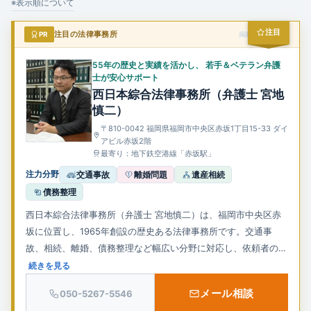
企業法務
※表示順について
注目
PR
注目の法律事務所
掲載スポンサー
55年の歴史と実績を活かし、 若手＆ベテラン弁護
士が安心サポート
西日本綜合法律事務所（弁護士 宮地
慎二）
〒810-0042 福岡県福岡市中央区赤坂1丁目15-33 ダイ
アビル赤坂2階
最寄り：地下鉄空港線「赤坂駅」
注力分野
交通事故
離婚問題
遺産相続
債務整理
西日本綜合法律事務所（弁護士 宮地慎二）は、福岡市中央区赤
坂に位置し、1965年創設の歴史ある法律事務所です。​交通事
故、相続、離婚、債務整理など幅広い分野に対応し、依頼者の立
場に立った丁寧な対応を心掛けています。​初回相談無料で、土
続きを見る
曜・夜間の相談も可能です。
メール相談
050-5267-5546