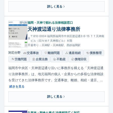
医療機関での講演や研修にも携わっており、医療紛争・職場のハ
詳しく見る
ラスメント対策など高度なテーマについても知見を持つ法律家と
して評価されています。予約の上で丁寧な相談対応を行っていま
す。
福岡・天神で頼れる法律相談窓口
天神渡辺通り法律事務所
〒810-0004 福岡県福岡市中央区渡辺通3-6-15 ＴＴ天神南
ビル（旧ＮＭＦ天神南ビル）８階
最寄り：天神駅・天神南駅、西鉄福岡駅
対応分野
交通事故
離婚問題
遺産相続
債務整理
労働問題
企業法務
不動産
債権回収
福岡市中央区・天神渡辺通り沿いに事務所を構える「天神渡辺通
り法律事務所」は、地元福岡の個人・企業からの多様な法律相談
を受けてきた法律事務所です。交通事故、離婚、相続・遺言、労
働問題、借金整理など幅広い分野に対応し、依頼者の利益を守る
続きを見る
解決に向けて全力を尽くす姿勢を大切にしています。アクセスが
詳しく見る
良く、気軽に相談しやすい環境が特徴です。
久留米・朝倉も拠点 法律相談広く対応