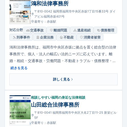
鴻和法律事務所
〒810-0042 福岡県福岡市中央区赤坂1丁目15番33号 ダイ
アビル福岡赤坂401号
最寄り：赤坂駅
対応分野
交通事故
離婚問題
遺産相続
債務整理
刑事事件
企業法務
不動産
消費者被害
鴻和法律事務所は、福岡市中央区赤坂に拠点を置く総合型の法律
事務所で、個人・法人の幅広い法的ニーズに応えています。離
婚・相続・交通事故・労働問題・不動産トラブル・債務整理・刑
事事件など、多様な分野に専門チームで対応。弁護士による初回
続きを見る
法律相談は30分無料で、多数の分野で専門部を設ける「法律の総
詳しく見る
合病院」のような体制が特徴です。アクセスも地下鉄空港線赤坂
駅近くと利便性が高く、相談者に寄り添った対応を提供していま
す。
相談しやすい福岡の身近な法律相談
山田総合法律事務所
〒810-0041 福岡県福岡市中央区大名2丁目11-25 新栄ビル
5F
最寄り：赤坂駅