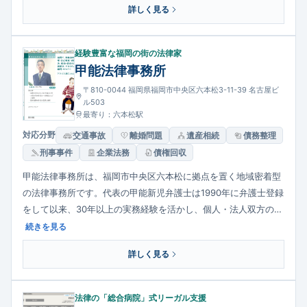
詳しく見る
相談を受け付け、状況に応じて交渉や裁判手続きまでサポートし
ています。日常生活の不安を法律面から支える存在として、地域
住民に利用されています。
経験豊富な福岡の街の法律家
甲能法律事務所
〒810-0044 福岡県福岡市中央区六本松3-11-39 名古屋ビ
ル503
最寄り：六本松駅
対応分野
交通事故
離婚問題
遺産相続
債務整理
刑事事件
企業法務
債権回収
甲能法律事務所は、福岡市中央区六本松に拠点を置く地域密着型
の法律事務所です。代表の甲能新児弁護士は1990年に弁護士登録
をして以来、30年以上の実務経験を活かし、個人・法人双方の法
的ニーズに対応しています。一般民事から債務整理、交通事故、
続きを見る
相続・離婚、労働問題、刑事・少年事件まで幅広い分野を取り扱
詳しく見る
い、丁寧な相談と的確な解決策の提示を重視する姿勢が特徴で
す。
法律の「総合病院」式リーガル支援