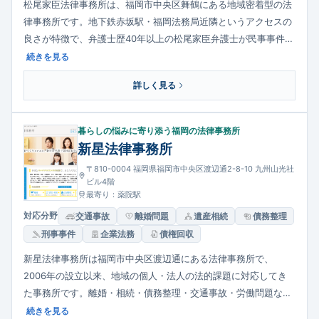
松尾家臣法律事務所は、福岡市中央区舞鶴にある地域密着型の法
律事務所です。地下鉄赤坂駅・福岡法務局近隣というアクセスの
良さが特徴で、弁護士歴40年以上の松尾家臣弁護士が民事事件、
刑事事件、家事事件など幅広い法的課題に対応します。相談者一
続きを見る
人ひとりの話を丁寧に聞き、証拠収集や説得力ある主張を重視し
詳しく見る
た事件処理を展開。アットホームで相談しやすい雰囲気も評価さ
れています。
暮らしの悩みに寄り添う福岡の法律事務所
新星法律事務所
〒810-0004 福岡県福岡市中央区渡辺通2-8-10 九州山光社
ビル4階
最寄り：薬院駅
対応分野
交通事故
離婚問題
遺産相続
債務整理
刑事事件
企業法務
債権回収
新星法律事務所は福岡市中央区渡辺通にある法律事務所で、
2006年の設立以来、地域の個人・法人の法的課題に対応してき
た事務所です。離婚・相続・債務整理・交通事故・労働問題など
日常生活や事業に関わる法的トラブルを幅広く扱い、多様なバッ
続きを見る