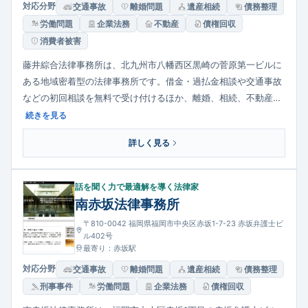
対応分野
交通事故
離婚問題
遺産相続
債務整理
労働問題
企業法務
不動産
債権回収
消費者被害
藤井綜合法律事務所は、北九州市八幡西区黒崎の菅原第一ビルに
ある地域密着型の法律事務所です。借金・過払金相談や交通事故
などの初回相談を無料で受け付けるほか、離婚、相続、不動産、
雇用や債権回収など幅広い法的トラブルに対応しています。平日
続きを見る
の夜間も予約により相談でき、初めての相談者でも敷居が高く感
詳しく見る
じない相談環境づくりに努めています。
話を聞く力で最適解を導く法律家
南赤坂法律事務所
〒810-0042 福岡県福岡市中央区赤坂1-7-23 赤坂弁護士ビ
ル402号
最寄り：赤坂駅
対応分野
交通事故
離婚問題
遺産相続
債務整理
刑事事件
労働問題
企業法務
債権回収