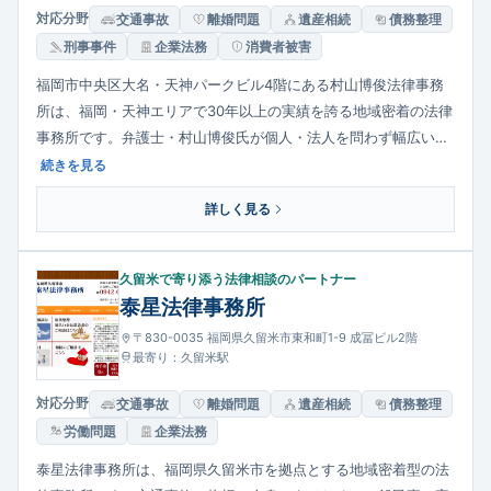
対応分野
交通事故
離婚問題
遺産相続
債務整理
刑事事件
企業法務
消費者被害
福岡市中央区大名・天神パークビル4階にある村山博俊法律事務
所は、福岡・天神エリアで30年以上の実績を誇る地域密着の法律
事務所です。弁護士・村山博俊氏が個人・法人を問わず幅広い法
律相談に対応し、契約・債権回収、相続・遺言、離婚・家族問
続きを見る
題、交通事故・損害賠償、債務整理、マンション管理問題、成年
詳しく見る
後見、会社法務まで多様な法的ニーズをカバーしています。相談
者の話を丁寧に聞き寄り添う姿勢を大切にしています。
久留米で寄り添う法律相談のパートナー
泰星法律事務所
〒830-0035 福岡県久留米市東和町1-9 成冨ビル2階
最寄り：久留米駅
対応分野
交通事故
離婚問題
遺産相続
債務整理
労働問題
企業法務
泰星法律事務所は、福岡県久留米市を拠点とする地域密着型の法