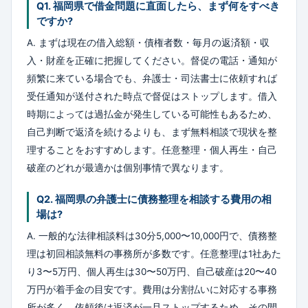
Q1. 福岡県で借金問題に直面したら、まず何をすべき
ですか?
A. まずは現在の借入総額・債権者数・毎月の返済額・収
入・財産を正確に把握してください。督促の電話・通知が
頻繁に来ている場合でも、弁護士・司法書士に依頼すれば
受任通知が送付された時点で督促はストップします。借入
時期によっては過払金が発生している可能性もあるため、
自己判断で返済を続けるよりも、まず無料相談で現状を整
理することをおすすめします。任意整理・個人再生・自己
破産のどれが最適かは個別事情で異なります。
Q2. 福岡県の弁護士に債務整理を相談する費用の相
場は?
A. 一般的な法律相談料は30分5,000〜10,000円で、債務整
理は初回相談無料の事務所が多数です。任意整理は1社あた
り3〜5万円、個人再生は30〜50万円、自己破産は20〜40
万円が着手金の目安です。費用は分割払いに対応する事務
所が多く、依頼後は返済が一旦ストップするため、その間