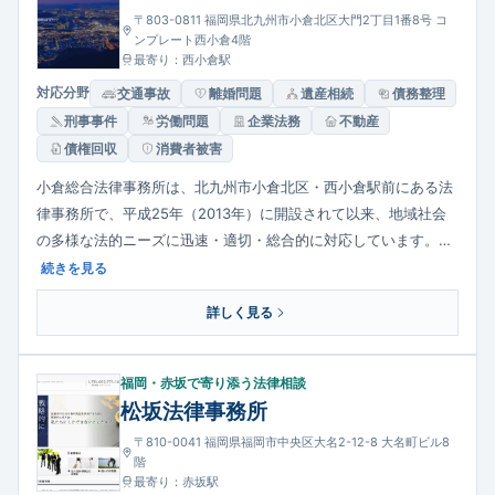
〒803-0811 福岡県北九州市小倉北区大門2丁目1番8号 コ
ンプレート西小倉4階
最寄り：西小倉駅
対応分野
交通事故
離婚問題
遺産相続
債務整理
刑事事件
労働問題
企業法務
不動産
債権回収
消費者被害
小倉総合法律事務所は、北九州市小倉北区・西小倉駅前にある法
律事務所で、平成25年（2013年）に開設されて以来、地域社会
の多様な法的ニーズに迅速・適切・総合的に対応しています。法
人・事業主の継続的な法務支援を得意とする一方、個人の一般民
続きを見る
事、交通事故、相続、労働問題、債権回収など幅広い案件にも対
詳しく見る
応。相談しやすい体制を整え、クライアントとの信頼関係を重視
しています。
福岡・赤坂で寄り添う法律相談
松坂法律事務所
〒810-0041 福岡県福岡市中央区大名2-12-8 大名町ビル8
階
最寄り：赤坂駅