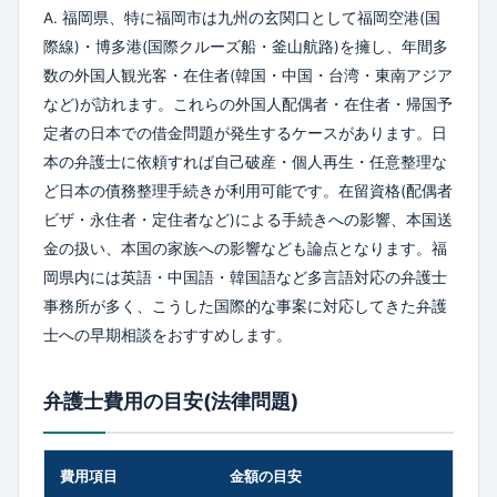
A. 福岡県、特に福岡市は九州の玄関口として福岡空港(国
際線)・博多港(国際クルーズ船・釜山航路)を擁し、年間多
数の外国人観光客・在住者(韓国・中国・台湾・東南アジア
など)が訪れます。これらの外国人配偶者・在住者・帰国予
定者の日本での借金問題が発生するケースがあります。日
本の弁護士に依頼すれば自己破産・個人再生・任意整理な
ど日本の債務整理手続きが利用可能です。在留資格(配偶者
ビザ・永住者・定住者など)による手続きへの影響、本国送
金の扱い、本国の家族への影響なども論点となります。福
岡県内には英語・中国語・韓国語など多言語対応の弁護士
事務所が多く、こうした国際的な事案に対応してきた弁護
士への早期相談をおすすめします。
弁護士費用の目安(法律問題)
費用項目
金額の目安