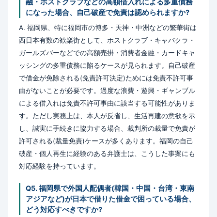
融・ホストクラブなどの高額借入れによる多重債務
になった場合、自己破産で免責は認められますか?
A. 福岡県、特に福岡市の博多・天神・中洲などの繁華街は
西日本有数の歓楽街として、ホストクラブ・キャバクラ・
ガールズバーなどでの高額売掛・消費者金融・カードキャ
ッシングの多重債務に陥るケースが見られます。自己破産
で借金が免除される(免責許可決定)ためには免責不許可事
由がないことが必要です。過度な浪費・遊興・ギャンブル
による借入れは免責不許可事由に該当する可能性がありま
す。ただし実務上は、本人が反省し、生活再建の意欲を示
し、誠実に手続きに協力する場合、裁判所の裁量で免責が
許可される(裁量免責)ケースが多くあります。福岡の自己
破産・個人再生に経験のある弁護士は、こうした事案にも
対応経験を持っています。
Q5. 福岡県で外国人配偶者(韓国・中国・台湾・東南
アジアなど)が日本で借りた借金で困っている場合、
どう対応すべきですか?