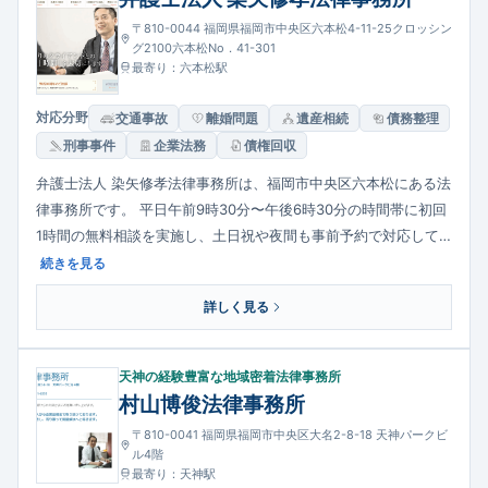
〒810-0044 福岡県福岡市中央区六本松4-11-25クロッシン
グ2100六本松No．41-301
最寄り：六本松駅
対応分野
交通事故
離婚問題
遺産相続
債務整理
刑事事件
企業法務
債権回収
弁護士法人 染矢修孝法律事務所は、福岡市中央区六本松にある法
律事務所です。 平日午前9時30分〜午後6時30分の時間帯に初回
1時間の無料相談を実施し、土日祝や夜間も事前予約で対応して
います。 離婚・交通事故・相続・遺言・成年後見・債務整理・刑
続きを見る
事事件など幅広い法的課題に対応し、依頼者の利益を最優先にし
詳しく見る
た丁寧な事件処理を心がけています。 他専門家（税理士・社会保
険労務士等）との連携によるワンストップ対応も可能です。
天神の経験豊富な地域密着法律事務所
村山博俊法律事務所
〒810-0041 福岡県福岡市中央区大名2-8-18 天神パークビ
ル4階
最寄り：天神駅