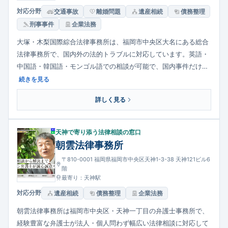
対応分野
交通事故
離婚問題
遺産相続
債務整理
刑事事件
企業法務
大塚・木梨国際綜合法律事務所は、福岡市中央区大名にある総合
法律事務所で、国内外の法的トラブルに対応しています。英語・
中国語・韓国語・モンゴル語での相談が可能で、国内事件だけで
なく外国との関係がある法務（渉外事件）にも強みを持つのが特
続きを見る
徴です。相談は無料で受け付けており、身近な民事事件から国際
詳しく見る
的な法的課題まで誠実に解決策を提示する対応力を備えていま
す。福岡拠点で多言語対応を必要とする個人・企業の相談先とし
て選ばれています。
天神で寄り添う法律相談の窓口
朝雲法律事務所
〒810-0001 福岡県福岡市中央区天神1-3-38 天神121ビル6
階
最寄り：天神駅
対応分野
遺産相続
債務整理
企業法務
朝雲法律事務所は福岡市中央区・天神一丁目の弁護士事務所で、
経験豊富な弁護士が法人・個人問わず幅広い法律相談に対応して