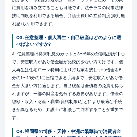
に費用を積み立てることも可能です。法テラスの民事法律
扶助制度を利用できる場合、弁護士費用の立替制度(原則無
利息)も活用できます。
Q3. 任意整理・個人再生・自己破産はどのように選
べばよいですか?
A. 任意整理は将来利息のカットと3〜5年の分割返済が中心
で、安定収入があり借金額が比較的少ない方向けです。個
人再生は住宅ローン特則により持ち家を残しつつ借金を5
分の1〜10分の1に圧縮できる手続きで、安定収入があり借
金が大きい方に適します。自己破産は全債務の免責を得ら
れますが、一部の財産を処分する必要があります。借金の
総額・収入・財産・職業(資格制限)などにより最適な手続
きが異なるため、弁護士に相談して判断することが重要で
す。
Q4. 福岡県の博多・天神・中洲の繁華街で消費者金