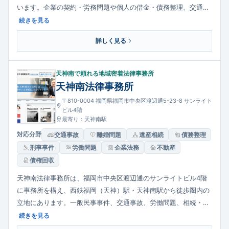
います。企業の契約・労務問題や個人の借金・債務整理、交通事
故、相続・遺言、離婚・家庭問題など、多様な法的ニーズに丁寧
続きを見る
に取り組む体制を整えています。相談は有料ですが初回無料とな
詳しく見る
る相談内容もあり、初めての相談者にも配慮した相談環境があり
ます。
天神南で頼れる地域密着法律事務所
天神南法律事務所
〒810-0004 福岡県福岡市中央区渡辺通5-23-8 サンライト
ビル4階
最寄り：天神南駅
対応分野
交通事故
離婚問題
遺産相続
債務整理
刑事事件
労働問題
企業法務
不動産
債権回収
天神南法律事務所は、福岡市中央区渡辺通のサンライトビル4階
に事務所を構え、西鉄福岡（天神）駅・天神南駅から徒歩圏内の
立地にあります。一般民事事件、交通事故、労働問題、相続・遺
産分割、債務整理、離婚・家事事件、企業法務など幅広い分野で
続きを見る
相談対応しており、初回無料相談や定期的な無料相談会も実施し