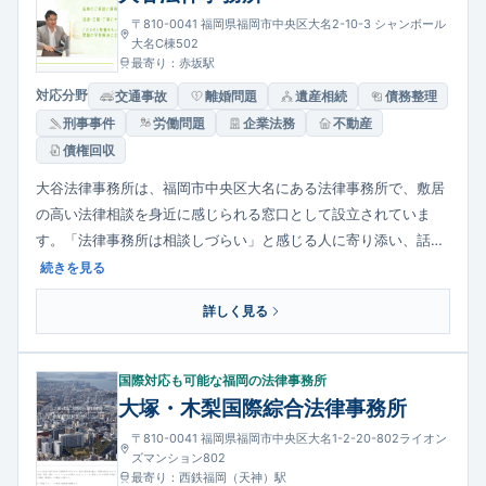
〒810-0041 福岡県福岡市中央区大名2-10-3 シャンボール
大名C棟502
最寄り：赤坂駅
対応分野
交通事故
離婚問題
遺産相続
債務整理
刑事事件
労働問題
企業法務
不動産
債権回収
大谷法律事務所は、福岡市中央区大名にある法律事務所で、敷居
の高い法律相談を身近に感じられる窓口として設立されていま
す。「法律事務所は相談しづらい」と感じる人に寄り添い、話を
じっくり聞いて解決策を探る姿勢を大切にしています。家族・離
続きを見る
婚・相続などの家事事件から、日常生活のトラブル、債務整理・
詳しく見る
交通事故・労働問題・刑事事件まで幅広く対応し、福岡だけでな
く九州全域からの相談にも応じています。
国際対応も可能な福岡の法律事務所
大塚・木梨国際綜合法律事務所
〒810-0041 福岡県福岡市中央区大名1-2-20-802ライオン
ズマンション802
最寄り：西鉄福岡（天神）駅