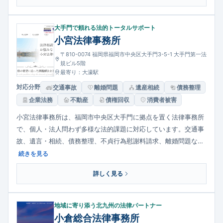
す。地元企業・住民に寄り添うパートナーとして評判です。
大手門で頼れる法的トータルサポート
小宮法律事務所
〒810-0074 福岡県福岡市中央区大手門3-5-1 大手門第一法
規ビル5階
最寄り：大濠駅
対応分野
交通事故
離婚問題
遺産相続
債務整理
企業法務
不動産
債権回収
消費者被害
小宮法律事務所は、福岡市中央区大手門に拠点を置く法律事務所
で、個人・法人問わず多様な法的課題に対応しています。交通事
故、遺言・相続、債務整理、不貞行為慰謝料請求、離婚問題など
の個人事件から、契約書作成、事業承継、債権回収、クレーム対
続きを見る
応、不動産・建築問題、労働問題といった法人関連の法務まで幅
詳しく見る
広く扱います。依頼者の事情を丁寧に把握し、最適な解決策を目
指す姿勢が特徴です。
地域に寄り添う北九州の法律パートナー
小倉総合法律事務所