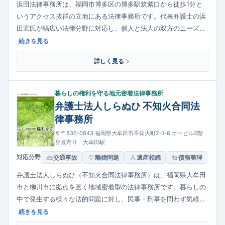
浜田法律事務所は、福岡市博多区の博多駅筑紫口から徒歩1分と
いうアクセス抜群の立地にある法律事務所です。代表弁護士の浜
田宏氏が幅広い法律分野に対応し、個人と法人の双方のニーズに
応えています。交通事故、相続・遺言、離婚・男女問題、借金・
続きを見る
債務整理、労働・雇用問題など身近なトラブルから企業法務まで
詳しく見る
多岐に渡る相談に対応。初回面談無料や休日・夜間相談可など利
用しやすい体制を整えています。
暮らしの権利を守る地元密着法律事務所
弁護士法人しらぬひ 不知火合同法
律事務所
〒836-0843 福岡県大牟田市不知火町2-1-8 オービル2階
最寄り：大牟田駅
対応分野
交通事故
離婚問題
遺産相続
債務整理
弁護士法人しらぬひ（不知火合同法律事務所）は、福岡県大牟田
市と柳川市に拠点を置く地域密着型の法律事務所です。暮らしの
中で発生する様々な法的問題に対し、民事・刑事を問わず気軽に
相談できる雰囲気づくりを大切にしています。借金・多重債務、
続きを見る
労働問題、交通事故、離婚・相続・消費者問題など幅広い分野で