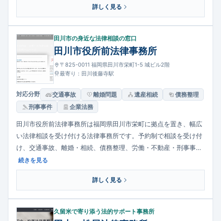
詳しく見る
ています。依頼者の話を丁寧に聞き、適切な解決策を提示するこ
とを重視する法律事務所です。
田川市の身近な法律相談の窓口
田川市役所前法律事務所
〒825-0011 福岡県田川市栄町1-5 城ビル2階
最寄り：田川後藤寺駅
対応分野
交通事故
離婚問題
遺産相続
債務整理
刑事事件
企業法務
田川市役所前法律事務所は福岡県田川市栄町に拠点を置き、幅広
い法律相談を受け付ける法律事務所です。予約制で相談を受け付
け、交通事故、離婚・相続、債務整理、労働・不動産・刑事事件
など多様な法的課題に対応しています。地域住民の生活や権利を
続きを見る
守る支援を重視し、面談・資料に基づいた丁寧な相談を心がけて
詳しく見る
います。気軽に相談できる地域の法律パートナーとして選ばれて
います。
久留米で寄り添う法的サポート事務所