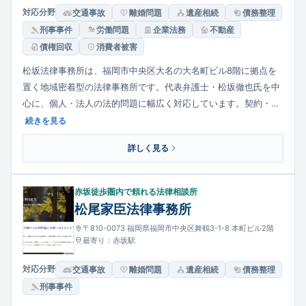
対応分野
交通事故
離婚問題
遺産相続
債務整理
刑事事件
労働問題
企業法務
不動産
債権回収
消費者被害
松坂法律事務所は、福岡市中央区大名の大名町ビル8階に拠点を
置く地域密着型の法律事務所です。代表弁護士・松坂徹也氏を中
心に、個人・法人の法的問題に幅広く対応しています。契約・金
融法務、相続・離婚、交通事故、労使紛争、債務整理など多様な
続きを見る
分野での相談に応じており、丁寧に事情を聞きながら適切な解決
詳しく見る
策を提示する姿勢が評価されています。相談は予約制で、口頭・
電話相談にも対応し、相談料については相談時に説明されます。
赤坂徒歩圏内で頼れる法律相談所
松尾家臣法律事務所
〒810-0073 福岡県福岡市中央区舞鶴3-1-8 本町ビル2階
最寄り：赤坂駅
対応分野
交通事故
離婚問題
遺産相続
債務整理
刑事事件