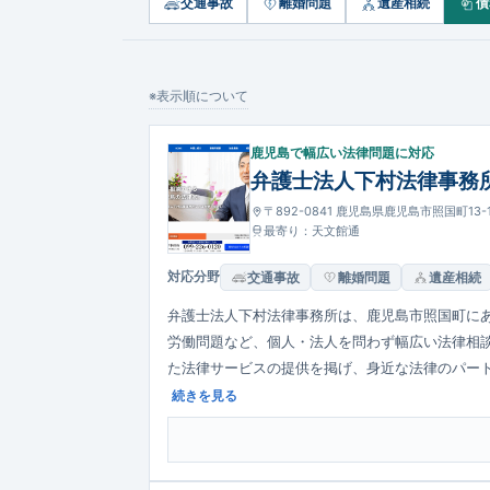
交通事故
離婚問題
遺産相続
債
※表示順について
鹿児島で幅広い法律問題に対応
弁護士法人下村法律事務
〒892-0841 鹿児島県鹿児島市照国町13-
最寄り：天文館通
対応分野
交通事故
離婚問題
遺産相続
弁護士法人下村法律事務所は、鹿児島市照国町に
労働問題など、個人・法人を問わず幅広い法律相
た法律サービスの提供を掲げ、身近な法律のパー
多いため、相談者の状況を踏まえながら法的な解
続きを見る