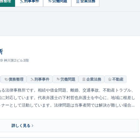
務整理
刑事事件
労働問題
企業法務
所
19 神川第2ビル3階
債務整理
刑事事件
労働問題
企業法務
不動産
ある法律事務所です。相続や借金問題、離婚、交通事故、不動産トラブル、
談に対応しています。代表弁護士の下村哲也弁護士を中心に、地域に根差し
トナーとして活動しています。法律問題は当事者間では解決が難しい場合も
決を目指して取り組んでいます。
詳しく見る