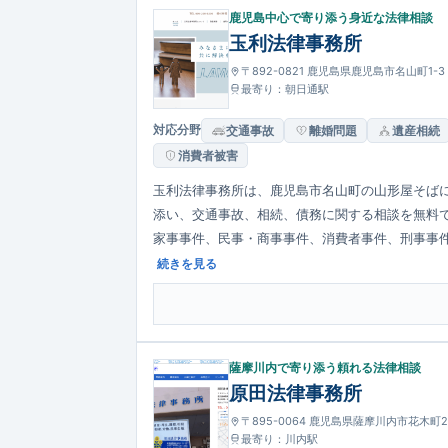
鹿児島中心で寄り添う身近な法律相談
玉利法律事務所
〒892-0821 鹿児島県鹿児島市名山町1-3
最寄り：朝日通駅
対応分野
交通事故
離婚問題
遺産相続
消費者被害
玉利法律事務所は、鹿児島市名山町の山形屋そば
添い、交通事故、相続、債務に関する相談を無料
家事事件、民事・商事事件、消費者事件、刑事事
士が一貫対応しています。
続きを見る
薩摩川内で寄り添う頼れる法律相談
原田法律事務所
〒895-0064 鹿児島県薩摩川内市花木町2-
最寄り：川内駅