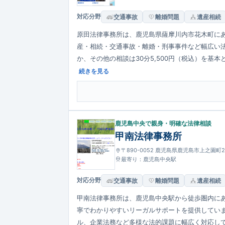
対応分野
交通事故
離婚問題
遺産相続
原田法律事務所は、鹿児島県薩摩川内市花木町に
産・相続・交通事故・離婚・刑事事件など幅広い
か、その他の相談は30分5,500円（税込）を
ます。依頼者が抱える不安や悩みに寄り添う対応
続きを見る
鹿児島中央で親身・明確な法律相談
甲南法律事務所
〒890-0052 鹿児島県鹿児島市上之園町2
最寄り：鹿児島中央駅
対応分野
交通事故
離婚問題
遺産相続
甲南法律事務所は、鹿児島中央駅から徒歩圏内に
寧でわかりやすいリーガルサポートを提供してい
ル、企業法務など多様な法的課題に幅広く対応し