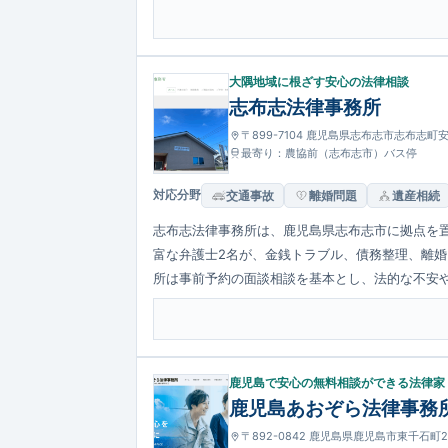
大隅地域に根ざす安心の法律相談
志布志法律事務所
〒899-7104 鹿児島県志布志市志布志町安楽
最寄り：農協前（志布志市）バス停
対応分野
交通事故
離婚問題
遺産相続
志布志法律事務所は、鹿児島県志布志市に拠点を
富な弁護士2名が、金銭トラブル、債務整理、離
所は事前予約の面談相談を基本とし、法的な不安
鹿児島で安心の無料相談ができる法律家
鹿児島あおぞら法律事務
〒892-0842 鹿児島県鹿児島市東千石町2