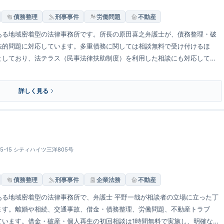
債務整理
刑事事件
労働問題
不動産
ある地域密着型の法律事務所です。所長の原田喜之弁護士が、債務整理・破
法的問題に対応しています。多重債務に関しては相談無料で受け付けるほ
基本としており、法テラス（民事法律扶助制度）を利用した相談にも対応してい
を重視しています。
詳しく見る
5-15 シティハイツ三洋805号
債務整理
刑事事件
企業法務
不動産
ある地域密着型の法律事務所で、弁護士 平野一哉が相談者の立場に立った丁
ます。離婚や相続、交通事故、借金・債務整理、労働問題、不動産トラブ
ています。借金・破産・個人再生の初回相談は1時間無料で実施し、明確な費