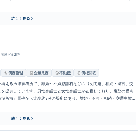
。
詳しく見る
5 石崎ビル2階
債務整理
企業法務
不動産
債権回収
を構える法律事務所で、離婚や不貞慰謝料などの男女問題、相続・遺言、交
スを提供しています。男性弁護士と女性弁護士が在籍しており、複数の視点
市役所前」電停から徒歩約3分の場所にあり、離婚・不貞・相続・交通事故に
詳しく見る