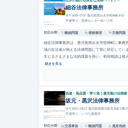
出水の頼れる身近な法律パートナー
細谷法律事務所
〒899-0131 鹿児島県出水市明神町410
最寄り：医療センター前バス停
対応分野
離婚問題
債務整理
労働問題
細谷法律事務所は、鹿児島県出水市明神町に事務所
域の生活者が抱える法律問題に丁寧に対応してい
生じるさまざまな法的課題を扱い、初回相談は個人
行い、地域住民に寄り添う姿勢が特徴です。
続きを見る
迅速・高品質・寄り添う鹿児島の法律家
坂元・黒沢法律事務所
〒892-0822 鹿児島県鹿児島市泉町2番
最寄り：いづろ通電停
対応分野
交通事故
離婚問題
遺産相続