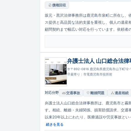
債権回収
坂元・黒沢法律事務所は鹿児島市泉町に所在し、
ス提供と高品質な法的支援を重視し、個人の遺産
顧問契約まで幅広い対応を行っています。依頼者
弁護士法人 山口総合法律
〒892-0816 鹿児島県鹿児島市山下町12
最寄り：市電鹿児島市役所前
対応分野
交通事故
離婚問題
遺産相続
弁護士法人山口総合法律事務所は、鹿児島市と霧
す。相続、離婚・夫婦関係、損害賠償請求、交通
以来20年以上にわたり、医療過誤や労災事故とい
応を行っています。
続きを見る