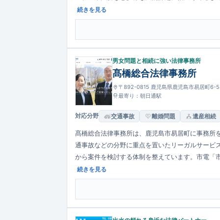
用基準を掲げ迅速な解決を目指す姿勢が特徴です
続きを見る
男女問題と相続に強い法律事務所
髙橋総合法律事務所
〒892-0815 鹿児島県鹿児島市易居町6-
最寄り：朝日通駅
対応分野
交通事故
離婚問題
遺産相続
髙橋総合法律事務所は、鹿児島市易居町に事務所
通事故などの分野に重点を置いたリーガルサービ
から案件を検討する体制を整えています。市電「
ついては初回60分の無料相談を実施しています。
続きを見る