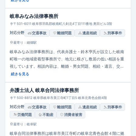
続きを見る
業法務など多様な分野を専門的に扱います。岐阜県内で相談可、
長良川鉄道「刃物会館前駅」や市役所からほど近くアクセス良好
岐阜みなみ法律事務所
です。相談は完全予約制で、平日9:00～17:30に対応（土日祝や
〒501-6011 岐阜県羽島郡岐南町八剣北4丁目111番地 奥田ビル3階
夜間も事前予約で可能）。料金は30分5,000円（税別）からで、
対応分野
交通事故
離婚問題
遺産相続
刑事事件
費用は着手金・報酬金・実費を日弁連の旧基準に沿って算定。債
最寄り：細畑駅
務整理や顧問契約にも対応しており、透明性の高い費用体系が特
徴です。
岐阜みなみ法律事務所は、代表弁護士・鈴木亨氏が設立した岐南
町唯一の地域密着型事務所で、地元に根ざし敷居の低い相談を重
視しています。相談内容は、離婚・男女問題、相続・遺言、交通
事故、借金相談、刑事事件、企業顧問など多岐にわたり、一人ひ
続きを見る
とりに最適な解決策を親身に提案します。弁護士との垣根を取り
除いた「話しやすい雰囲気作り」を心がけ、初めての方でも気軽
弁護士法人 岐阜合同法律事務所
に相談できる環境を提供。相談は平日10:00～18:00で、事前予約
〒500-8812 岐阜県岐阜市美江寺町1丁目5 岐阜北青色会館4階
により土日・夜間対応も可能です。料金は30分3,300円（税込）
対応分野
交通事故
離婚問題
遺産相続
刑事事件
と明確で、来所困難な方には訪問相談にも対応するなど、柔軟な
労働問題
不動産
消費者被害
支援体制が特長です。
最寄り：岐阜駅
岐阜合同法律事務所は岐阜市美江寺町の岐阜北青色会館４階に拠