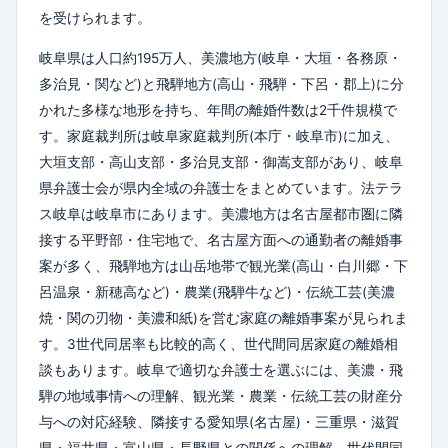
を受けられます。
岐阜県は人口約195万人、美濃地方(岐阜・大垣・各務原・
多治見・関など)と飛騨地方(高山・飛騨・下呂・郡上)に分
かれた多様な地形を持ち、年間の離婚件数は2千件規模で
す。家庭裁判所は岐阜家庭裁判所(本庁・岐阜市)に加え、
大垣支部・高山支部・多治見支部・御嵩支部があり、岐阜
県弁護士会が県内全域の弁護士をまとめています。法テラ
ス岐阜は岐阜市にあります。美濃地方は名古屋都市圏に隣
接する平野部・住宅地で、名古屋方面への通勤者の離婚事
案が多く、飛騨地方は山岳地帯で観光業(高山・白川郷・下
呂温泉・新穂高など)・農業(飛騨牛など)・伝統工芸(美濃
焼・関の刃物・美濃和紙)を営む家庭の離婚事案が見られま
す。3世代同居率も比較的高く、世代間同居家庭の離婚相
談もあります。岐阜で適切な弁護士を選ぶには、美濃・飛
騨の地域事情への理解、観光業・農業・伝統工芸の財産分
与への対応経験、隣接する愛知県(名古屋)・三重県・滋賀
県・福井県・富山県・長野県との関係への理解、世代間同