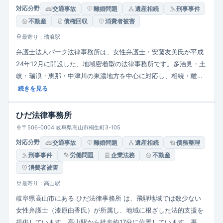
対応分野
交通事故
離婚問題
遺産相続
刑事事件
不動産
債権回収
消費者被害
最寄り：瑞浪駅
弁護士法人パーク法律事務所は、女性弁護士・安藤友美氏が平成
24年12月に開設した、地域密着型の法律事務所です。多治見・土
岐・瑞浪・恵那・中津川の東濃地方を中心に対応し、相続・離
婚・交通事故・借金・労働・刑事・国際／外国人問題など幅広く
続きを見る
取り扱います。民間企業勤務や留学経験を生かし、依頼者の立場
に立った丁寧な対応を重視。英語対応や子連れ相談、駐車場完備
ひだ法律事務所
など相談しやすい環境を提供しています。
〒506-0004 岐阜県高山市桐生町3-105
対応分野
交通事故
離婚問題
遺産相続
債務整理
刑事事件
労働問題
企業法務
不動産
消費者被害
最寄り：高山駅
岐阜県高山市にある ひだ法律事務所 は、飛騨地域では数少ない
女性弁護士（漆原由香氏）が所属し、地域に根ざした法的支援を
提供しています。高山駅から徒歩約17分に位置しています。事務