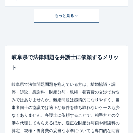
であり、相談者の背景や気持ちに重きを置いた丁寧な対応を信条
としています。交通事故、離婚、破産、相続などの民事案件を中
もっと見る
心に、刑事・行政事件にも対応し、法人・個人問わず幅広いニー
ズに応えています。初回30分相談無料の制度があり、必要に応じ
て税理士・司法書士・土地家屋調査士・社労士など他士業と連携
した総合支援体制を整備。依頼者の立場に寄り添い、安心して相
談できる地域密着型の法律事務所です。
岐阜県で法律問題を弁護士に依頼するメリッ
ト
岐阜県で法律問題問題を抱えている方は、離婚協議・調
停・訴訟、慰謝料・財産分与・親権・養育費の交渉でお悩
みではありませんか。離婚問題は感情的になりやすく、当
事者同士の協議では適正な条件を勝ち取れないケースも少
なくありません。弁護士に依頼することで、相手方との交
渉を代理してもらえるほか、適正な財産分与額や慰謝料の
算定、親権・養育費の妥当な水準についても専門的な助言