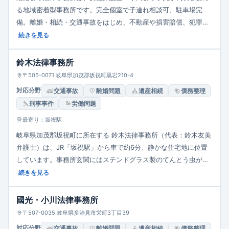
る地域密着型事務所です。完全個室で子連れ相談可、駐車場完
備。離婚・相続・交通事故をはじめ、不動産や損害賠償、犯罪被
害者支援など幅広く対応。初回相談60分11,000円（税込）で、丁
続きを見る
寧な聞き取りとわかりやすい費用説明により、依頼者の納得と安
心を重視しています。
鈴木法律事務所
〒505-0071 岐阜県加茂郡坂祝町黒岩210-4
対応分野
交通事故
離婚問題
遺産相続
債務整理
刑事事件
労働問題
最寄り：坂祝駅
岐阜県加茂郡坂祝町に所在する 鈴木法律事務所（代表：鈴木友美
弁護士）は、JR「坂祝駅」から車で約6分、静かな住宅地に位置
しています。事務所玄関にはステンドグラス製のてんとう虫があ
り、温かみのある雰囲気が印象的です。取り扱い分野は、相続・
続きを見る
離婚・交通事故・労働問題・債務整理など多岐にわたり、地域住
民からの相談に丁寧に応じています。相談体制は完全予約制で、
國光・小川法律事務所
平日9:00〜17:30対応、土日祝は休業です。相談者に寄り添い、
〒507-0035 岐阜県多治見市栄町3丁目39
共に解決を探す姿勢を掲げています。
対応分野
交通事故
離婚問題
遺産相続
債務整理