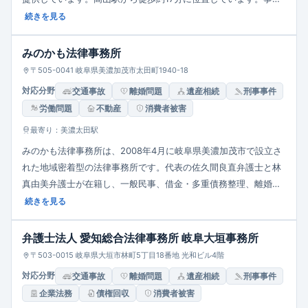
所理念は、人権・平和・民主主義の擁護を掲げ、離婚、相続、交
続きを見る
通事故、消費者被害、労働問題など幅広い分野に対応していま
す。また刑事・少年事件や無罪弁護にも積極的に取り組み、迅
みのかも法律事務所
速・適切な事件解決を目指します。中小企業や母子家庭・高齢者
〒505-0041 岐阜県美濃加茂市太田町1940-18
など経済的困難を抱える方にも支援の門戸を開いており、全国の
対応分野
交通事故
離婚問題
遺産相続
刑事事件
専門家ネットワークを活用して複雑な案件にも対応可能です。 経
労働問題
不動産
消費者被害
済的事情に応じた相談支援制度も整備され、地域との連携を重視
する信頼性の高い法律事務所です。
最寄り：美濃太田駅
みのかも法律事務所は、2008年4月に岐阜県美濃加茂市で設立さ
れた地域密着型の法律事務所です。代表の佐久間良直弁護士と林
真由美弁護士が在籍し、一般民事、借金・多重債務整理、離婚・
相続、交通事故、消費者被害、刑事・少年事件など幅広い分野に
続きを見る
対応。家庭的で丁寧な相談環境を心がけ、初回の多重債務相談は
無料、駐車場完備でアクセス良好です。
弁護士法人 愛知総合法律事務所 岐阜大垣事務所
〒503-0015 岐阜県大垣市林町5丁目18番地 光和ビル4階
対応分野
交通事故
離婚問題
遺産相続
刑事事件
企業法務
債権回収
消費者被害