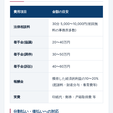
費用項目
金額の目安
30分 5,000〜10,000円(初回無
法律相談料
料の事務所多数)
着手金(協議)
20〜40万円
着手金(調停)
30〜50万円
着手金(訴訟)
40〜60万円
獲得した経済的利益の10〜20%
報酬金
(慰謝料・財産分与・養育費等)
実費
印紙代・郵券・戸籍取得費 等
分割払い・後払いへの対応