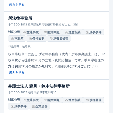
しています。相続・離婚・成年後見・債務整理（個人破産・再生
続きを見る
含む）・交通事故・不動産など多岐に対応。誠実・迅速・適正を
モットーに、30分5,500円（税込）の相談料で、完全個室・バリ
所法律事務所
アフリー相談室完備、駐車場4台あり、相談しやすい環境を整備
〒500-8813 岐阜県岐阜市明徳町10番地 杉山ビル3階
しています。利益相反がない限り案件を幅広く受け入れる方針で
対応分野
交通事故
離婚問題
遺産相続
刑事事件
す。
不動産
債権回収
消費者被害
最寄り：岐阜駅
岐阜県岐阜市にある 所法律事務所（代表：所寿弥弁護士）は、JR
岐阜駅から徒歩約20分の立地（夜間応相談）です。岐阜県在住の
方は初回30分の相談が無料で、2回目以降は30分ごとに5,500円
（税込）となります。離婚・相続・交通事故・債務整理・刑事・
続きを見る
少年事件、さらには企業法務（契約書チェック・債権回収・内部
通報窓口設置等）や消費者トラブル、インターネット問題など幅
弁護士法人 森川・鈴木法律事務所
広い分野を扱い、市民と企業の両面に対応します。「敷居の低い
〒500-8823 岐阜県岐阜市江川町16
法律事務所」を理念に掲げ、相談者が気軽に相談できる雰囲気を
対応分野
交通事故
離婚問題
遺産相続
債務整理
重視。法テラスを活用した扶助相談にも対応し、柔軟で親しみや
刑事事件
企業法務
すい支援体制を整えています。