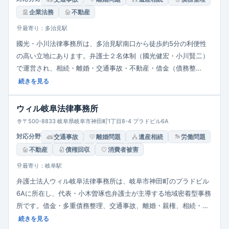
企業法務
不動産
最寄り：多治見駅
國光・小川法律事務所は、多治見駅南口から徒歩約5分の利便性
の高い立地にあります。弁護士２名体制（國光健宏・小川賢二）
で運営され、相続・離婚・交通事故・不動産・借金（債務整
理）・企業法務・刑事事件など多岐にわたる分野に対応します。
続きを見る
相談は30分5,500円（税込）で、着手金・報酬についても経済的
利益に応じて明示。柔軟かつ親身な対応を心がけ、個人から企業
ウィル岐阜法律事務所
まで幅広いニーズに応えています。開設以来、地域の身近な相談
〒500-8833 岐阜県岐阜市神田町1丁目8-4 プラドビル6A
窓口として活動し、約10年にわたり信頼を築いている地域密着型
対応分野
交通事故
離婚問題
遺産相続
労働問題
事務所です。
不動産
債権回収
消費者被害
最寄り：岐阜駅
弁護士法人ウィル岐阜法律事務所は、岐阜市神田町のプラドビル
6Aに所在し、代表・小木曽琢也弁護士が主導する地域密着型事務
所です。借金・多重債務整理、交通事故、離婚・親権、相続・遺
言、不動産取引、消費者被害、企業法務、刑事事件など広範な分
続きを見る