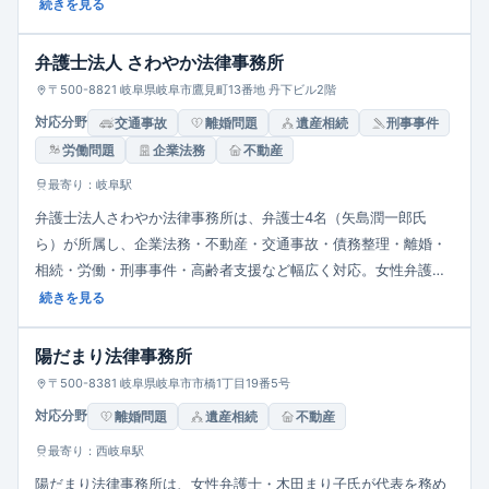
で、平日9時～17時の受付です。取り扱い分野は、借金・債務整
続きを見る
理、離婚・親権・養育費・財産分与、相続（遺言・遺産分割）、
労働問題（残業代・解雇等）、成年後見や財産管理、高齢者支
弁護士法人 さわやか法律事務所
援、交通事故、刑事・少年事件など多岐にわたります。また、野
〒500-8821 岐阜県岐阜市鷹見町13番地 丹下ビル2階
田弁護士は消費者問題救済センターや高齢者・障害者の権利擁護
対応分野
交通事故
離婚問題
遺産相続
刑事事件
センター、子どもの人権センターに所属し、地域住民の生活課題
労働問題
企業法務
不動産
にも力を入れています。以上を踏まえ、野田法律事務所は、地域
密着型の完全予約制で、幅広い相談に対応しつつ、消費者・高齢
最寄り：岐阜駅
者・子どもの権利擁護にも注力する法律事務所です。
弁護士法人さわやか法律事務所は、弁護士4名（矢島潤一郎氏
ら）が所属し、企業法務・不動産・交通事故・債務整理・離婚・
相続・労働・刑事事件・高齢者支援など幅広く対応。女性弁護士
在籍で女性相談者も安心。平日9:30～17:30の受付、土日祝休
続きを見る
み。駐車場完備。地域密着で誠実な対応を重視する事務所です。
陽だまり法律事務所
〒500-8381 岐阜県岐阜市市橋1丁目19番5号
対応分野
離婚問題
遺産相続
不動産
最寄り：西岐阜駅
陽だまり法律事務所は、女性弁護士・木田まり子氏が代表を務め