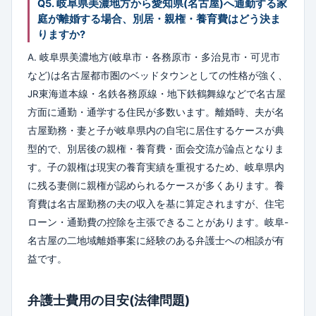
Q5. 岐阜県美濃地方から愛知県(名古屋)へ通勤する家
庭が離婚する場合、別居・親権・養育費はどう決ま
りますか?
A. 岐阜県美濃地方(岐阜市・各務原市・多治見市・可児市
など)は名古屋都市圏のベッドタウンとしての性格が強く、
JR東海道本線・名鉄各務原線・地下鉄鶴舞線などで名古屋
方面に通勤・通学する住民が多数います。離婚時、夫が名
古屋勤務・妻と子が岐阜県内の自宅に居住するケースが典
型的で、別居後の親権・養育費・面会交流が論点となりま
す。子の親権は現実の養育実績を重視するため、岐阜県内
に残る妻側に親権が認められるケースが多くあります。養
育費は名古屋勤務の夫の収入を基に算定されますが、住宅
ローン・通勤費の控除を主張できることがあります。岐阜-
名古屋の二地域離婚事案に経験のある弁護士への相談が有
益です。
弁護士費用の目安(法律問題)