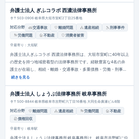
野に対応しています。初回相談無料・法テラス利用可、民事法律
扶助対応可。JR・名鉄岐阜駅から徒歩圏内でアクセス良好です。
弁護士法人 ぎふコラボ 西濃法律事務所
〒503-0906 岐阜県大垣市室町2丁目25番地
対応分野
交通事故
離婚問題
遺産相続
刑事事件
労働問題
不動産
消費者被害
最寄り：大垣駅
弁護士法人ぎふコラボ 西濃法律事務所は、大垣市室町に40年以上
の歴史を持つ地域密着型の法律事務所です。経験豊富な4名の弁
護士が在籍し、相続・離婚・交通事故・多重債務・労働・刑事・
行政など幅広い分野に対応。相談者に配慮したバリアフリー環境
続きを見る
や法テラス対応、紹介状不要でアクセス良好。地域住民向け交流
組織「友の会」を通じた法教育・相談支援にも力を入れていま
弁護士法人 しょうぶ法律事務所 岐阜事務所
す。
〒500-8844 岐阜県岐阜市吉野町六丁目16番地 大同生命廣瀬ビル8階
対応分野
離婚問題
遺産相続
労働問題
不動産
債権回収
最寄り：岐阜駅
弁護士法人 しょうぶ法律事務所 岐阜事務所は、岐阜市吉野町に位