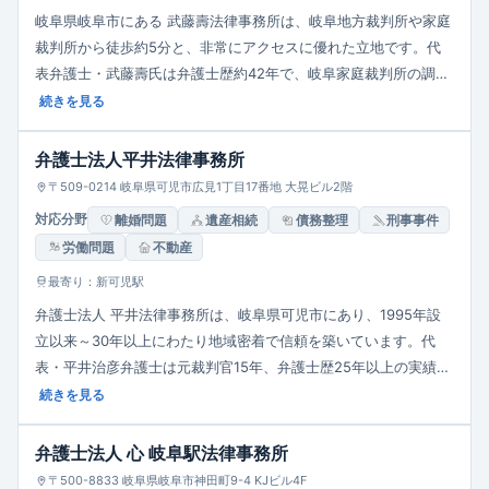
岐阜県岐阜市にある 武藤壽法律事務所は、岐阜地方裁判所や家庭
裁判所から徒歩約5分と、非常にアクセスに優れた立地です。代
表弁護士・武藤壽氏は弁護士歴約42年で、岐阜家庭裁判所の調停
委員を10年務めた経験を活かし、特に相続・遺言・離婚・破産・
続きを見る
交通事故・債務整理等の案件に豊富な実績を有します。相談者の
声を丁寧に聴き、最適な解決策を共に探る姿勢を重視。予約があ
弁護士法人平井法律事務所
れば平日夜間・土日祝の相談も可能で、地域に根ざした親しみや
〒509-0214 岐阜県可児市広見1丁目17番地 大晃ビル2階
すく誠実な対応が特色です。
対応分野
離婚問題
遺産相続
債務整理
刑事事件
労働問題
不動産
最寄り：新可児駅
弁護士法人 平井法律事務所は、岐阜県可児市にあり、1995年設
立以来～30年以上にわたり地域密着で信頼を築いています。代
表・平井治彦弁護士は元裁判官15年、弁護士歴25年以上の実績を
持ち、相続・離婚・債務整理・交通事故・成年後見・労働問題な
続きを見る
ど幅広い分野に対応しています。“町医者”的な親しみやすさを重
視し、依頼者の苦悩に共感した「共感力」や創造的視点による問
弁護士法人 心 岐阜駅法律事務所
題解決を理念とし、秘密厳守と適正な費用提示を重視していま
〒500-8833 岐阜県岐阜市神田町9-4 KJビル4F