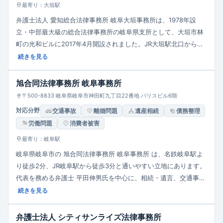
最寄り：大垣駅
弁護士法人 愛知総合法律事務所 岐阜大垣事務所は、1978年設
立・中部最大級の総合法律事務所の岐阜県支所として、大垣市林
町の光和ビルに2017年4月開設されました。JR大垣駅北口から徒
歩約2分の好立地でアクセス良好です。弁護士のほか税理士・司
続きを見る
法書士・社労士が在籍し、離婚・相続・交通事故・借金・労働・
消費者被害・刑事事件など幅広い民事・法人案件に対応可能で
旭合同法律事務所 岐阜事務所
す。初回相談は面談・電話・オンライン共に無料で、法人や個人
〒500-8833 岐阜県岐阜市神田町九丁目22番地 パリスビル6階
のニーズに合わせ柔軟かつ迅速な対応を行います。
対応分野
交通事故
離婚問題
遺産相続
債務整理
労働問題
消費者被害
最寄り：岐阜駅
岐阜県岐阜市の 旭合同法律事務所 岐阜事務所 は、名鉄岐阜駅よ
り徒歩2分、JR岐阜駅から徒歩3分と通いやすい立地にあります。
代表を務める弁護士 平田伸男氏を中心に、相続・遺言、交通事
故、離婚・男女問題、借金・債務整理、企業法務など幅広い分野
続きを見る
に対応しています。特に交通事故では示談交渉や後遺障害認定な
ど豊富な実績を有し、初回の電話相談は無料で提供。迅速・的
弁護士法人 シティサンライズ法律事務所