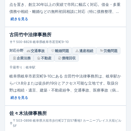
点を置き、創立30年以上の実績で市民に幅広く対応。借金・多重
債務や相続・離婚などの無料初回相談に対応（特に債務整理、マ
タハラ相談）し、複数の弁護士が在籍。迅速かつ丁寧な対応を心
続きを見る
がけています。
古田竹中法律事務所
〒500-8828 岐阜県岐阜市若宮町9-10
対応分野
交通事故
離婚問題
遺産相続
労働問題
企業法務
不動産
債権回収
最寄り：岐阜駅
岐阜県岐阜市若宮町9‑10にある 古田竹中法律事務所は、岐阜駅か
らバス8分または徒歩約19分とアクセス可能な立地です。取扱分
野は相続・遺言、建築・不動産紛争、交通事故、医療事故（病院
側）、離婚・親権、債権回収、成年後見、企業法務・M&A、知的
続きを見る
財産（商標・意匠・著作権）や労務・独禁法まで多岐に対応。高
度な専門性と地域密着による相談に柔軟に応える体制が特徴で
佐々木法律事務所
す。
〒503-0898 岐阜県大垣市歩行町2丁目57番地1 カーニープレイス大垣ビル
5F