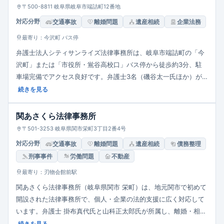
確・丁寧な対応をモットーとしています。相談室は完全個室で、
〒500-8811 岐阜県岐阜市端詰町12番地
プライバシーに配慮した安心の環境。事前予約により夜間・土日
対応分野
交通事故
離婚問題
遺産相続
企業法務
祝の面談も可能で、話しやすい雰囲気づくりにも力を入れていま
最寄り：今沢町 バス停
す。
弁護士法人シティサンライズ法律事務所は、岐阜市端詰町の「今
沢町」または「市役所・鴬谷高校口」バス停から徒歩約3分、駐
車場完備でアクセス良好です。弁護士3名（磯谷太一氏ほか）が
在籍し、離婚・相続・交通事故・労働問題・刑事事件・債権回
続きを見る
収・企業法務・インターネット問題など幅広く対応。初回相談は
30分無料で、電話・LINE予約、夜間・休日の面談にも対応可能。
関あさくら法律事務所
男女弁護士在籍で安心して相談できる体制を整え、弁護士間の連
〒501-3253 岐阜県関市栄町3丁目2番4号
携によるきめ細やかな対応を重視しています。
対応分野
交通事故
離婚問題
遺産相続
債務整理
刑事事件
労働問題
不動産
最寄り：刃物会館前駅
関あさくら法律事務所（岐阜県関市 栄町）は、地元関市で初めて
開設された法律事務所で、個人・企業の法的支援に広く対応して
います。弁護士 掛布真代氏と山科正太郎氏が所属し、離婚・相
続・交通事故・債務整理・刑事事件・子どもの権利問題・中小企