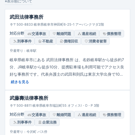
企業法務
※表示順について
武田法律事務所
〒500-8833 岐阜県岐阜市神田町6-25-1 アーバンクマダ2階
対応分野
交通事故
離婚問題
遺産相続
債務整理
刑事事件
不動産
債権回収
消費者被害
最寄り：岐阜駅
岐阜県岐阜市にある 武田法律事務所 は、名鉄岐阜駅から徒歩約7
分、JR岐阜駅から徒歩10分、提携駐車場も利用可能でアクセス良
好な事務所です。代表弁護士の武田和則氏は東京大学出身で10年
以上の実績があり、離婚・不倫慰謝料をはじめ、交通事故、相
続きを見る
続、不動産、企業法務、労働問題、債務整理、刑事事件、消費者
被害など幅広く対応しています。相談は30分5,500円（税込）
武藤壽法律事務所
で、費用は事前に明確に提示し依頼者の納得を重視。事件の進行
〒500-8811 岐阜県岐阜市端詰町55 オフィスI・O・P 3階
や裁判状況もわかりやすく説明し、紹介なしでも相談可能な親し
対応分野
交通事故
離婚問題
遺産相続
債務整理
みやすい対応を実践しています。豊富な経験と誠実な姿勢で、個
刑事事件
企業法務
人・法人双方の法的ニーズに応える地域密着型の法律事務所で
す。
最寄り：今沢町 バス停