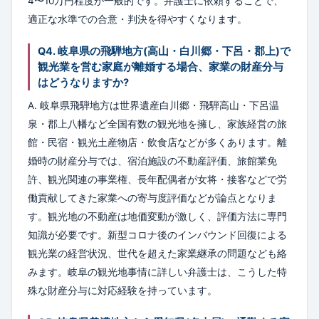
4〜10万円程度が一般的です。弁護士に依頼することで、
適正な水準での合意・判決を得やすくなります。
Q4. 岐阜県の飛騨地方(高山・白川郷・下呂・郡上)で
観光業を営む家庭が離婚する場合、家業の財産分与
はどうなりますか?
A. 岐阜県飛騨地方は世界遺産白川郷・飛騨高山・下呂温
泉・郡上八幡など全国有数の観光地を擁し、家族経営の旅
館・民宿・観光土産物店・飲食店などが多くあります。離
婚時の財産分与では、宿泊施設の不動産評価、旅館業免
許、観光関連の事業権、長年配偶者が女将・接客などで労
働貢献してきた家業への寄与度評価などが論点となりま
す。観光地の不動産は地価変動が激しく、評価方法に専門
知識が必要です。新型コロナ後のインバウンド回復による
観光業の経営状況、世代を超えた家業継承の問題なども絡
みます。岐阜の観光地事情に詳しい弁護士は、こうした特
殊な財産分与に対応経験を持っています。