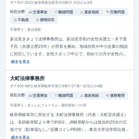
（要予約で平日18:00以降の相談も可能）。駐車場完備でアクセ
〒507-0032 岐阜県多治見市大日町21 大日ビル3号
ス良好です。依頼者一人ひとりに寄り添い、迅速・適切・親切な
対応分野
交通事故
離婚問題
遺産相続
労働問題
サービスを心がけ、信頼関係を重視した丁寧な対応姿勢が事務所
不動産
債権回収
の大きな特徴です。
最寄り：多治見駅
多治見ききょう法律事務所は、多治見市初の女性弁護士・木下貴
子氏（弁護士歴25年）が所長を務め、地域住民や中小企業の相談
に対応しています。女性スタッフ中心で、初めての方や女性の相
談も安心して利用可能。離婚・交通事故・相続・遺言作成など個
続きを見る
人向け業務に加え、不動産賃貸借・事業承継・労働紛争等、中小
企業向けの法務にも注力。相談料は45分5,500円（税込）と明確
大町法律事務所
に設定し、利用者に配慮した対応が特徴です。
〒500-8812 岐阜県岐阜市美江寺町1-27 第一住宅ビル4階
対応分野
交通事故
離婚問題
遺産相続
債務整理
最寄り：ぎふしんフォーラム・裁判所前 バス停
岐阜県岐阜市に所在する 大町法律事務所（代表：大町亘弁護士）
は、名鉄岐阜駅より車で約9分、JR岐阜駅からは徒歩約25分の立
地です（駐車場なし／近隣コインP利用）。東京大学法学部出身
の大町弁護士の理念は、「一つひとつの事件を大切に扱う」こと
続きを見る