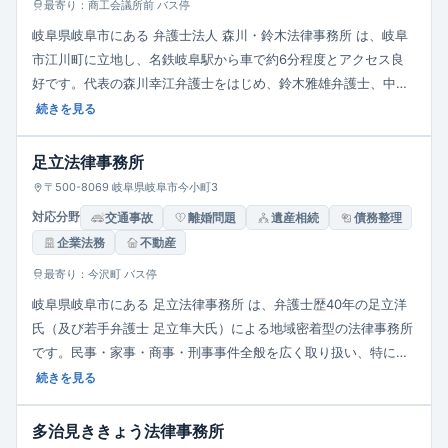
最寄り：商工会議所前 バス停
岐阜県岐阜市にある 弁護士法人 森川・鈴木法律事務所 は、岐阜
市江川町に立地し、名鉄岐阜駅から車で約6分程度とアクセス良
好です。代表の森川幸江弁護士をはじめ、鈴木雅雄弁護士、中西
敏夫弁護士、女性弁護士も在籍しており、男女問わず安心して相
続きを見る
談できます。取扱業務は、相続、離婚、破産・任意整理、交通事
故、刑事・民事一般、遺言作成、子どもの人権問題などに幅広く
足立法律事務所
対応しています。相談料は30分5,500円（税込）となっており、
〒500-8069 岐阜県岐阜市今小町3
弁護士費用は契約前に丁寧な見積もり提示があり、明瞭な料金体
対応分野
交通事故
離婚問題
遺産相続
債務整理
系が特徴です。迅速な事件処理と丁寧な説明を重視する「身近な
企業法務
不動産
相談相手」として、地域住民に配慮した温かく信頼できる法的支
援を提供する事務所です。
最寄り：今沢町 バス停
岐阜県岐阜市にある 足立法律事務所 は、弁護士歴40年の足立洋
氏（及び若手弁護士 足立隼大氏）による地域密着型の法律事務所
です。民事・家事・商事・刑事事件全般を広く取り扱い、特に交
通事故・離婚・債務整理・相続・医療事故・成年後見・不動産ト
続きを見る
ラブル・消費者問題など、多様なニーズに対応します。相談は30
分5,500円（税込）、平日9:00〜18:00、土曜は15:00まで営業
多治見ききょう法律事務所