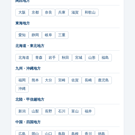
関西地方
大阪
京都
奈良
兵庫
滋賀
和歌山
東海地方
愛知
静岡
岐阜
三重
北海道・東北地方
北海道
青森
岩手
秋田
宮城
山形
福島
九州・沖縄地方
福岡
熊本
大分
宮崎
佐賀
長崎
鹿児島
沖縄
北陸・甲信越地方
新潟
山梨
長野
石川
富山
福井
中国・四国地方
広島
岡山
山口
鳥取
島根
香川
徳島