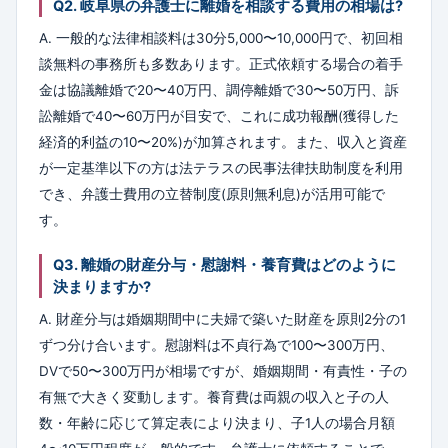
Q2. 岐阜県の弁護士に離婚を相談する費用の相場は?
A. 一般的な法律相談料は30分5,000〜10,000円で、初回相
談無料の事務所も多数あります。正式依頼する場合の着手
金は協議離婚で20〜40万円、調停離婚で30〜50万円、訴
訟離婚で40〜60万円が目安で、これに成功報酬(獲得した
経済的利益の10〜20%)が加算されます。また、収入と資産
が一定基準以下の方は法テラスの民事法律扶助制度を利用
でき、弁護士費用の立替制度(原則無利息)が活用可能で
す。
Q3. 離婚の財産分与・慰謝料・養育費はどのように
決まりますか?
A. 財産分与は婚姻期間中に夫婦で築いた財産を原則2分の1
ずつ分け合います。慰謝料は不貞行為で100〜300万円、
DVで50〜300万円が相場ですが、婚姻期間・有責性・子の
有無で大きく変動します。養育費は両親の収入と子の人
数・年齢に応じて算定表により決まり、子1人の場合月額