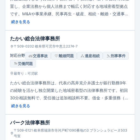
置し、企業法務から個人法務まで幅広く対応する地域密着型拠点
です。M&Aや事業承継、民事再生・破産、相続・離婚・交通事故
などに強みがあり、案件ごとに最適なチーム編成で機動的に対応
続きを見る
します。リーガルAI LabなどICTを活用した利便性の高いサービス
提供と、コンプライアンス／内部統制支援や非営利法人顧問にも
たかい総合法律事務所
注力しています。
〒509-0202 岐阜県可児市中恵土2274-7
対応分野
交通事故
離婚問題
遺産相続
刑事事件
労働問題
最寄り：可児駅
たかい総合法律事務所は、代表の髙井克介弁護士が銀行勤務9年
の経験を活かし独立開業した地域密着型の法律事務所です。初回
30分相談無料で、受任後は追加相談料不要。借金・多重債務（任
意整理・自己破産・個人再生・過払い金請求）、交通事故、相
続きを見る
続・遺産分割など相談頻度の高い案件に強みを持ち、相続・借
金・事故相談は何度でも無料対応。土日夜間の相談も可能で、駐
パーク法律事務所
車場完備、地域広範囲に対応します。また元銀行員の視点を活か
〒509-6121 岐阜県瑞浪市寺河戸町1090番地の3 ブランシュラピーヌ503
し、交渉による解決や法人破産への提言にも対応しています。
号室