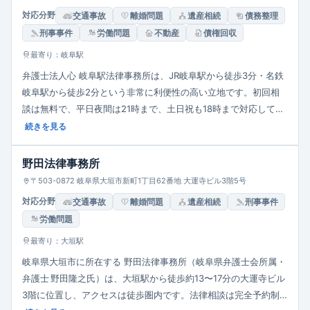
す。相談は初回30分5,500円（税込）、離婚・相続等については
対応分野
交通事故
離婚問題
遺産相続
債務整理
初回30分無料相談制度もあり、必要に応じて夜間や祝日の対応も
刑事事件
労働問題
不動産
債権回収
可能です。 行政書士や税理士、司法書士、土地家屋調査士など他
士業と連携した総合サービス体制を構築し、丁寧かつ迅速な法的
最寄り：岐阜駅
サポートを提供する体制が特徴です。
弁護士法人心 岐阜駅法律事務所は、JR岐阜駅から徒歩3分・名鉄
岐阜駅から徒歩2分という非常に利便性の高い立地です。初回相
談は無料で、平日夜間は21時まで、土日祝も18時まで対応してお
り、柔軟な相談体制を整えています。特に債務整理や交通事故に
続きを見る
強く、累計17,000件超の解決実績を誇る債務整理チームと、年間
30回以上研修を受ける交通事故チームを有しています。また、後
野田法律事務所
遺障害認定や損害賠償に秀でた専門性を持つスタッフが在籍し、
〒503-0872 岐阜県大垣市新町1丁目62番地 大運寺ビル3階5号
高度な案件にも対応可能です。さらに、相続・労災・刑事・企業
対応分野
交通事故
離婚問題
遺産相続
刑事事件
法務・成年後見など幅広い分野に対応し、各分野を専任チームで
労働問題
担当する体制。所属弁護士がそれぞれ専門性を磨き、税理士法人
や社労士法人などと連携したワンストップサービスも可能です。
最寄り：大垣駅
安心して相談できる「個室相談室」や、担当外の意見も受け付け
岐阜県大垣市に所在する 野田法律事務所（岐阜県弁護士会所属・
る独立した「お客様相談室」を設けており、顧客視点でのサービ
弁護士 野田隆之氏）は、大垣駅から徒歩約13〜17分の大運寺ビル
ス提供を重視しています。
3階に位置し、アクセスは徒歩圏内です。法律相談は完全予約制