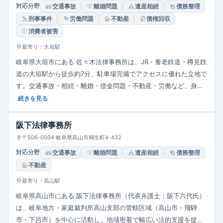
対応分野
交通事故
離婚問題
遺産相続
債務整理
刑事事件
労働問題
不動産
債権回収
消費者被害
最寄り：大垣駅
岐阜県大垣市にある 佐々木法律事務所は、JR・養老鉄道・樽見鉄
道の大垣駅から徒歩約7分、駐車場完備でアクセスに優れた立地で
す。交通事故・相続・離婚・借金問題・不動産・労働など、身近
なトラブルから中小企業の顧問まで幅広く対応し、「町医者」感
続きを見る
覚で気軽に相談できる親しみやすさを重視しています。相談料は
30分5,500円（税込）で、借金問題は初回無料、事情により交通
阪下法律事務所
事故や離婚相談も無料対応可。予約により夜間・休日・出張相談
〒506-0004 岐阜県高山市桐生町4-432
にも柔軟に対応しています。
対応分野
交通事故
離婚問題
遺産相続
債務整理
不動産
最寄り：高山駅
岐阜県高山市にある 阪下法律事務所（代表弁護士：阪下六代氏）
は、岐阜地方・家庭裁判所高山支部の管轄区域（高山市・飛騨
市・下呂市）を中心に活動し、地域密着で幅広い法的支援を提供