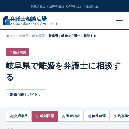
掲載弁護士・法律事務所 2,000以上件／全国対応
弁護士相談広場
あなたと弁護士をつなぐポータルサイト
HOME
岐阜県
離婚問題
岐阜県で離婚を弁護士に相談する
交通事故
離婚問題
離婚問題
岐阜県で離婚を弁護士に相談す
遺産相続
る
債務整理
離婚弁護士ガイド
刑事事件
労働問題
交通事故
離婚問題
遺産相続
債務整理
刑事事