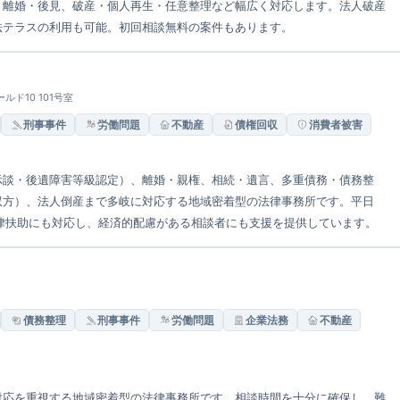
・離婚・後見、破産・個人再生・任意整理など幅広く対応します。法人破産
法テラスの利用も可能。初回相談無料の案件もあります。
ルド10 101号室
刑事事件
労働問題
不動産
債権回収
消費者被害
示談・後遺障害等級認定）、離婚・親権、相続・遺言、多重債務・債務整
双方）、法人倒産まで多岐に対応する地域密着型の法律事務所です。平日
民事法律扶助にも対応し、経済的配慮がある相談者にも支援を提供しています。
債務整理
刑事事件
労働問題
企業法務
不動産
対応を重視する地域密着型の法律事務所です。相談時間を十分に確保し、難