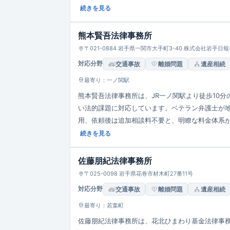
速な共同対応体制を整えています。オンライン・
続きを見る
熊本賢吾法律事務所
〒021-0884 岩手県一関市大手町3-40 株式会社岩手
対応分野
交通事故
離婚問題
遺産相続
最寄り：一ノ関駅
熊本賢吾法律事務所は、JR一ノ関駅より徒歩10
い法的課題に対応しています。ベテラン弁護士が地域
用、依頼後は追加相談料不要と、明瞭な料金体系
「親身な姿勢」を重視する方針が評価されていま
続きを見る
佐藤朋紀法律事務所
〒025-0098 岩手県花巻市材木町27番11号
対応分野
交通事故
離婚問題
遺産相続
最寄り：若葉町
佐藤朋紀法律事務所は、花北ひまわり基金法律事