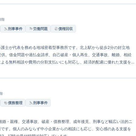
6階
刑事事件
労働問題
債権回収
弁護士が代表を務める地域密着型事務所です。北上駅から徒歩2分の好立地
提供。借金問題や過払金請求、自己破産・個人再生、交通事故、離婚、相続
による無料相談や費用の分割支払いにも対応し、経済的配慮に優れた支援を
談体制が整った事務所です。
2階
債務整理
刑事事件
離婚・親権、交通事故、破産・債務整理、成年後見、刑事など幅広い法的ニ
所です。個人のみならず中小企業からの相談にも応じ、安心感のある支援を