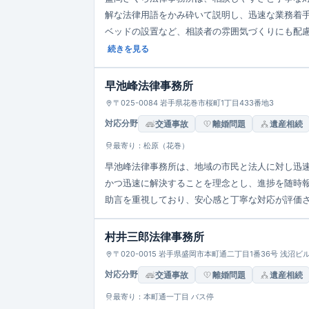
解な法律用語をかみ砕いて説明し、迅速な業務着
ベッドの設置など、相談者の雰囲気づくりにも配
業種とも連携して包括的な支援を提供しています
続きを見る
早池峰法律事務所
〒025-0084 岩手県花巻市桜町1丁目433番地3
対応分野
交通事故
離婚問題
遺産相続
最寄り：松原（花巻）
早池峰法律事務所は、地域の市民と法人に対し迅
かつ迅速に解決することを理念とし、進捗を随時
助言を重視しており、安心感と丁寧な対応が評価され
村井三郎法律事務所
〒020-0015 岩手県盛岡市本町通二丁目1番36号 浅沼ビ
対応分野
交通事故
離婚問題
遺産相続
最寄り：本町通一丁目 バス停