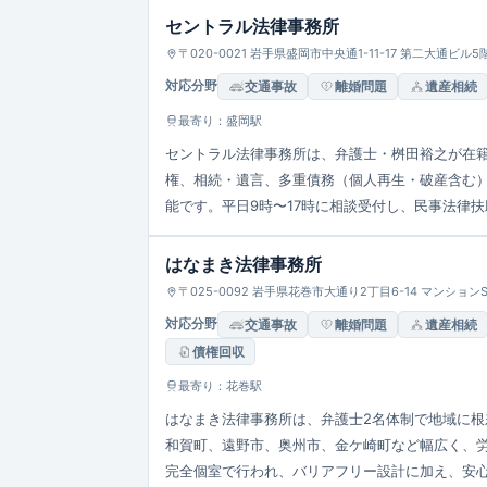
セントラル法律事務所
〒020-0021 岩手県盛岡市中央通1-11-17 第二大通ビル5
対応分野
交通事故
離婚問題
遺産相続
最寄り：盛岡駅
セントラル法律事務所は、弁護士・桝田裕之が在
権、相続・遺言、多重債務（個人再生・破産含む
能です。平日9時〜17時に相談受付し、民事法律
はなまき法律事務所
〒025-0092 岩手県花巻市大通り2丁目6-14 マンションS
対応分野
交通事故
離婚問題
遺産相続
債権回収
最寄り：花巻駅
はなまき法律事務所は、弁護士2名体制で地域に
和賀町、遠野市、奥州市、金ケ崎町など幅広く、
完全個室で行われ、バリアフリー設計に加え、安