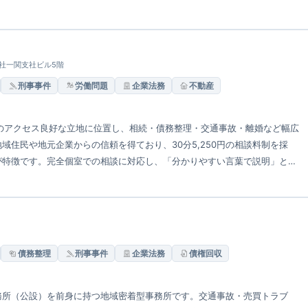
セミナー・無料相談会など多様な相談手段も提供。
日報社一関支社ビル5階
刑事事件
労働問題
企業法務
不動産
分のアクセス良好な立地に位置し、相続・債務整理・交通事故・離婚など幅広
住民や地元企業からの信頼を得ており、30分5,250円の相談料制を採
が特徴です。完全個室での相談に対応し、「分かりやすい言葉で説明」と
す。
債務整理
刑事事件
企業法務
債権回収
務所（公設）を前身に持つ地域密着型事務所です。交通事故・売買トラブ