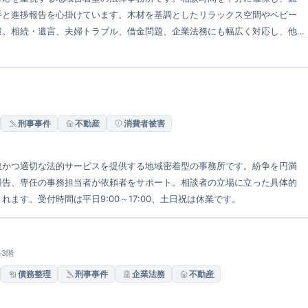
手と進捗報告を心掛けています。木材を基調としたリラックス空間やベビー
慮。相続・遺言、夫婦トラブル、借金問題、企業法務にも幅広く対応し、他
。
刑事事件
不動産
消費者被害
速かつ適切な法的サービスを提供する地域密着型の事務所です。紛争を円満
報告、専任の事務担当者が依頼者をサポート。相談者の立場に立った具体的
ます。受付時間は平日9:00～17:00、土日祝は休業です。
ル3階
債務整理
刑事事件
企業法務
不動産