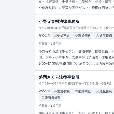
ル・損害賠償、企業法務・労使紛争、相続・遺言
や債務整理にも豊富な実績があり、費用は明瞭で
小野寺泰明法律事務所
〒020-0145 岩手県盛岡市平賀新田字平賀50-4 銀河ワー
対応分野
交通事故
離婚問題
遺産相続
最寄り：盛岡駅
小野寺泰明法律事務所は、交通事故（損害賠償・
理、刑事・少年事件、労働事件（労働者・使用者
9:00–17:00の執務時間で、法テラスによる
盛岡さくら法律事務所
〒020-0024 岩手県盛岡市菜園一丁目3-6 農林会館7階
対応分野
交通事故
離婚問題
遺産相続
消費者被害
最寄り：盛岡駅
盛岡さくら法律事務所は、相談しやすさと丁寧な