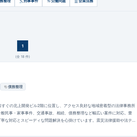
務整理
刑事事件
労働問題
企業法務
1
(全
18
件)
債務整理
口すぐの北上開発ビル2階に位置し、アクセス良好な地域密着型の法律事務所
一般民事・家事事件、交通事故、相続、債務整理など幅広い案件に対応。豊
丁寧な対応とスピーディな問題解決を心掛けています。震災法律援助や法テ