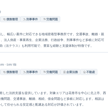
階
債務整理
刑事事件
労働問題
籍し、幅広い案件に対応できる地域密着型事務所です。交通事故、離婚・親
）、法人倒産・事業再生、企業法務、行政紛争、刑事事件など多岐に対応可
扶助（法テラス）も利用可能で、豊富な経験と支援体制が特徴です。
AN・SAN 1階
債務整理
刑事事件
労働問題
企業法務
不動産
根差した法的支援を提供しています。対象エリアは花巻市を中心に北上市、西
労働問題、交通事故、離婚、相続、借金問題など多岐に対応します。相談は
心して任せられる安定感と配慮ある対応が評価されています。