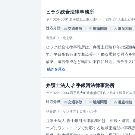
ヒラク総合法律事務所
〒024-0061 岩手県北上市大通り一丁目3-27 入山北ビル
対応分野
交通事故
離婚問題
遺産相続
最寄り：北上駅
ヒラク総合法律事務所は、弁護士経験17年の深瀬
で、平日夜19時まで相談受付可能な柔軟な対応を
放棄、遺言作成など幅広い案件に対応。法テラス
実施しています。法的ニーズに応じた包括的な相
続きを見る
弁護士法人 岩手銀河法律事務所
〒022-0003 岩手県大船渡市盛町字内ノ目4-1 槌屋ビル
対応分野
交通事故
離婚問題
遺産相続
最寄り：サンリアＳＣ前 バス停
弁護士法人 岩手銀河法律事務所は、相続・遺言、
ーズにワンストップで対応する地域密着型の事務