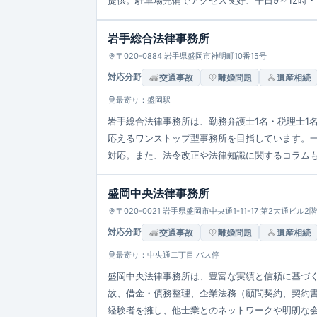
提供。駐車場完備でアクセス良好、平日9～12時・
岩手総合法律事務所
〒020-0884 岩手県盛岡市神明町10番15号
対応分野
交通事故
離婚問題
遺産相続
最寄り：盛岡駅
岩手総合法律事務所は、勤務弁護士1名・税理士1
応えるワンストップ型事務所を目指しています。
対応。また、法令改正や法律知識に関するコラムも
盛岡中央法律事務所
〒020-0021 岩手県盛岡市中央通1-11-17 第2大通ビル2階
対応分野
交通事故
離婚問題
遺産相続
最寄り：中央通二丁目 バス停
盛岡中央法律事務所は、豊富な実績と信頼に基づ
故、借金・債務整理、企業法務（顧問契約、契約
経験者を擁し、他士業とのネットワークや明朗な会