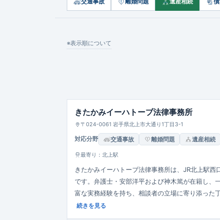
交通事故
離婚問題
遺産相続
債
※表示順について
きたかみイーハトーブ法律事務所
〒024-0061 岩手県北上市大通り1丁目3-1
対応分野
交通事故
離婚問題
遺産相続
最寄り：北上駅
きたかみイーハトーブ法律事務所は、JR北上駅西
です。弁護士・安部洋平および神木篤が在籍し、
富な実務経験を持ち、相談者の立場に寄り添った
ラスによる無料相談制度も利用可能です。
続きを見る