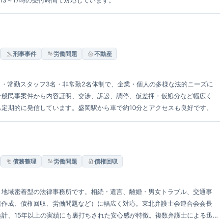
13～17時の受付時間で対応しています。
刑事事件
労働問題
不動産
名・常勤スタッフ3名・非常勤2名体制で、企業・個人の多様な法的ニーズに
一般民事案件から内容証明、交渉、訴訟、調停、仮差押・仮処分など幅広く
定期的に発信しています。盛岡駅から車で約10分とアクセスも良好です。
債務整理
労働問題
債権回収
く地域密着型の法律事務所です。相続・遺言、離婚・男女トラブル、交通事
書作成、債権回収、労働問題など）に幅広く対応。東北弁護士会連合会会長
計、15年以上の実績にも裏打ちされた安心感が特徴。複数弁護士による迅