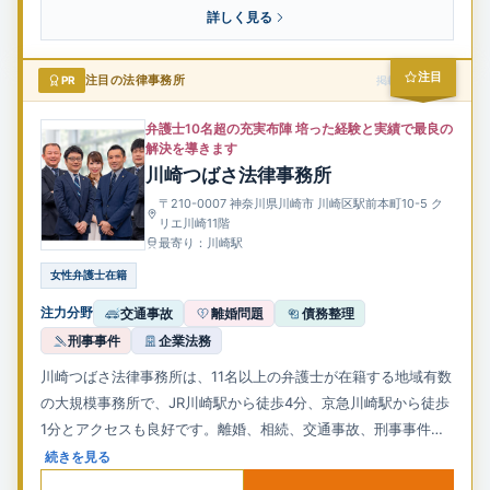
詳しく見る
注目
PR
注目の法律事務所
掲載スポンサー
弁護士10名超の充実布陣 培った経験と実績で最良の
解決を導きます
川崎つばさ法律事務所
〒210-0007 神奈川県川崎市 川崎区駅前本町10-5 ク
リエ川崎11階
最寄り：川崎駅
女性弁護士在籍
注力分野
交通事故
離婚問題
債務整理
刑事事件
企業法務
川崎つばさ法律事務所は、11名以上の弁護士が在籍する地域有数
の大規模事務所で、JR川崎駅から徒歩4分、京急川崎駅から徒歩
1分とアクセスも良好です。離婚、相続、交通事故、刑事事件な
ど幅広い分野に対応し、初回相談は無料で、土日祝日や夜間の相
続きを見る
談も事前予約により可能です。依頼者の状況に応じた柔軟な対応