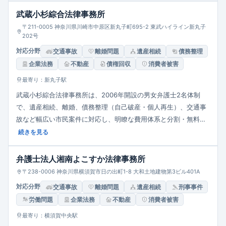
武蔵小杉綜合法律事務所
〒211-0005 神奈川県川崎市中原区新丸子町695-2 東武ハイライン新丸子
202号
対応分野
交通事故
離婚問題
遺産相続
債務整理
企業法務
不動産
債権回収
消費者被害
最寄り：新丸子駅
武蔵小杉綜合法律事務所は、2006年開設の男女弁護士2名体制
で、遺産相続、離婚、債務整理（自己破産・個人再生）、交通事
故など幅広い市民案件に対応し、明瞭な費用体系と分割・無料相
談（借金）制度、土日・時間外相談にも柔軟に応じ、女性依頼者
続きを見る
にも配慮した丁寧な対応が特長です。
弁護士法人湘南よこすか法律事務所
〒238-0006 神奈川県横須賀市日の出町1-8 大和土地建物第3ビル401A
対応分野
交通事故
離婚問題
遺産相続
刑事事件
労働問題
企業法務
不動産
消費者被害
最寄り：横須賀中央駅