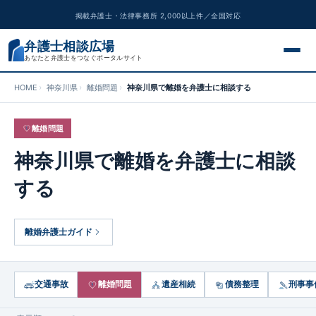
掲載弁護士・法律事務所 2,000以上件／全国対応
弁護士相談広場
あなたと弁護士をつなぐポータルサイト
HOME
神奈川県
離婚問題
神奈川県で離婚を弁護士に相談する
交通事故
離婚問題
離婚問題
神奈川県で離婚を弁護士に相談
遺産相続
する
債務整理
離婚弁護士ガイド
刑事事件
労働問題
交通事故
離婚問題
遺産相続
債務整理
刑事事