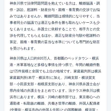
神奈川県で法律問題問題を抱えている方は、離婚協議・調
停・訴訟、慰謝料・財産分与・親権・養育費の交渉でお悩
みではありませんか。離婚問題は感情的になりやすく、当
事者同士の協議では適正な条件を勝ち取れないケースも少
なくありません。弁護士に依頼することで、相手方との交
渉を代理してもらえるほか、適正な財産分与額や慰謝料の
算定、親権・養育費の妥当な水準についても専門的な助言
を受けられます。
神奈川県は人口約920万人、首都圏のベッドタウン・横浜
港・米軍基地など多様な事情を持つ県で、年間の離婚件数
は1万件規模と全国でも上位の地域です。家庭裁判所は横浜
家庭裁判所(本庁・横浜市)に加え、川崎支部・横須賀支
部・小田原支部・相模原支部があり、神奈川県弁護士会が
県内全域の弁護士をまとめています。法テラス神奈川は横
浜市にあります。横浜・川崎の都市部では、東京都心への
通勤者・転勤族の離婚、共働き世帯の離婚、外国人配偶者
(中華街・横浜市内の外国人住民)との国際離婚、横須賀・