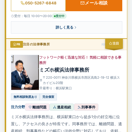
メール相談
050-5267-6848
と、迅速な問題解決を目指しています。
受付：毎日 10:00〜20:00
受付中
詳しく見る
注目
PR
注目の法律事務所
掲載スポンサー
フットワーク軽く迅速な対応！ 気軽に相談できる事
務所
ミズホ横浜法律事務所
〒220-0011 神奈川県横浜市西区高島2-19-12 横浜ス
カイビル20階
最寄り：横浜駅東口
無料相談制度あり
完全個室
注力分野
離婚問題
遺産相続
刑事事件
ミズホ横浜法律事務所は、横浜駅東口から徒歩1分の好立地に位
置し、アクセスの良さが特長です。同事務所では、離婚問題、遺
産相続、刑事事件などの幅広い法的分野に対応しており、依頼者