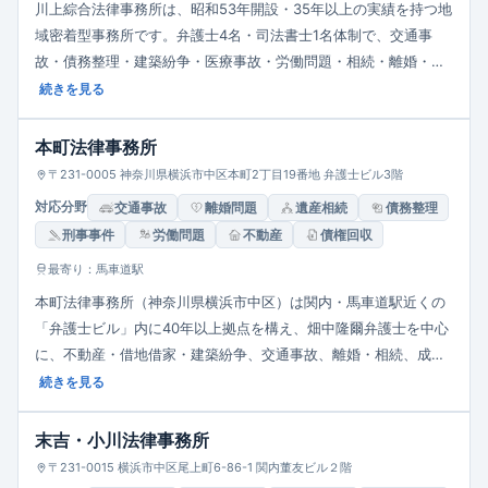
川上綜合法律事務所は、昭和53年開設・35年以上の実績を持つ地
域密着型事務所です。弁護士4名・司法書士1名体制で、交通事
故・債務整理・建築紛争・医療事故・労働問題・相続・離婚・成
年後見から企業法務・知財・行政・刑事事件まで幅広く対応。平
続きを見る
日10時～17時半で相談可能、30分5,000円～の料金体系で丁寧か
つ柔軟に法的支援を提供しています。
本町法律事務所
〒231-0005 神奈川県横浜市中区本町2丁目19番地 弁護士ビル3階
対応分野
交通事故
離婚問題
遺産相続
債務整理
刑事事件
労働問題
不動産
債権回収
最寄り：馬車道駅
本町法律事務所（神奈川県横浜市中区）は関内・馬車道駅近くの
「弁護士ビル」内に40年以上拠点を構え、畑中隆爾弁護士を中心
に、不動産・借地借家・建築紛争、交通事故、離婚・相続、成年
後見、債務整理、企業法務、環境・行政など市民と企業の多様な
続きを見る
案件に幅広く対応する老舗地域密着型事務所です。
末吉・小川法律事務所
〒231-0015 横浜市中区尾上町6-86-1 関内董友ビル２階