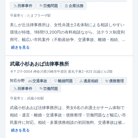
刑事事件
労働問題
企業法務
最寄り：たまプラーザ駅
美しが丘法律事務所は、女性弁護士2名体制による相談しやすい
環境が特徴。1時間13,200円の有料相談ながら、法テラス制度利
用可。幅広い市民案件（不動産紛争、交通事故、離婚・相続、債
務整理、成年後見、医療事故など）に丁寧対応し、完全個室でプ
続きを見る
ライバシーにも配慮した地域密着型事務所です。
武蔵小杉あおば法律事務所
〒211-0004 神奈川県川崎市中原区 新丸子東2−925 白誠ビル2階
対応分野
交通事故
離婚問題
遺産相続
債務整理
刑事事件
労働問題
最寄り：武蔵小杉駅
武蔵小杉あおば法律事務所は、男女6名の弁護士がチーム体制で
相続・遺言・離婚・交通事故・債務整理・労働問題など幅広い市
民案件に対応。相続・多重債務相談の初回無料、交通事故は被害
者向け初回無料、後払い可。元家裁審判官在籍で専門性と安心感
続きを見る
が強みです。