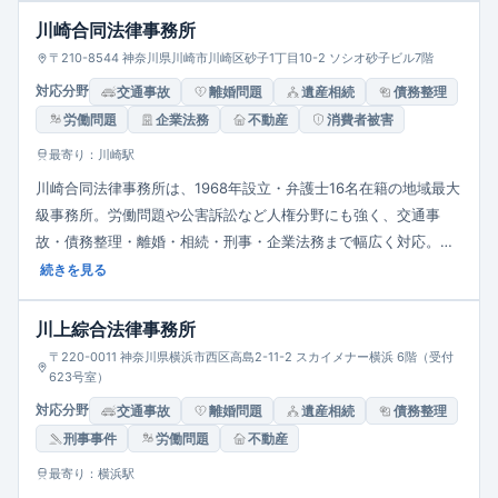
川崎合同法律事務所
〒210-8544 神奈川県川崎市川崎区砂子1丁目10-2 ソシオ砂子ビル7階
対応分野
交通事故
離婚問題
遺産相続
債務整理
労働問題
企業法務
不動産
消費者被害
最寄り：川崎駅
川崎合同法律事務所は、1968年設立・弁護士16名在籍の地域最大
級事務所。労働問題や公害訴訟など人権分野にも強く、交通事
故・債務整理・離婚・相続・刑事・企業法務まで幅広く対応。完
全個室相談、夜間休日相談、初回30分無料（交通事故・債務整
続きを見る
理）、柔軟な支払いも用意し、市民と企業に密着した多様なニー
ズに応える信頼の体制が特徴です。
川上綜合法律事務所
〒220-0011 神奈川県横浜市西区高島2-11-2 スカイメナー横浜 6階（受付
623号室）
対応分野
交通事故
離婚問題
遺産相続
債務整理
刑事事件
労働問題
不動産
最寄り：横浜駅