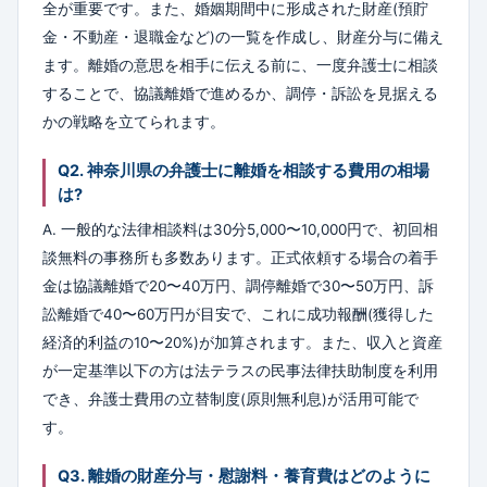
全が重要です。また、婚姻期間中に形成された財産(預貯
金・不動産・退職金など)の一覧を作成し、財産分与に備え
ます。離婚の意思を相手に伝える前に、一度弁護士に相談
することで、協議離婚で進めるか、調停・訴訟を見据える
かの戦略を立てられます。
Q2. 神奈川県の弁護士に離婚を相談する費用の相場
は?
A. 一般的な法律相談料は30分5,000〜10,000円で、初回相
談無料の事務所も多数あります。正式依頼する場合の着手
金は協議離婚で20〜40万円、調停離婚で30〜50万円、訴
訟離婚で40〜60万円が目安で、これに成功報酬(獲得した
経済的利益の10〜20%)が加算されます。また、収入と資産
が一定基準以下の方は法テラスの民事法律扶助制度を利用
でき、弁護士費用の立替制度(原則無利息)が活用可能で
す。
Q3. 離婚の財産分与・慰謝料・養育費はどのように