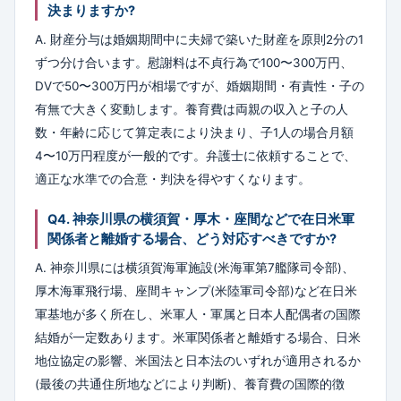
決まりますか?
A. 財産分与は婚姻期間中に夫婦で築いた財産を原則2分の1
ずつ分け合います。慰謝料は不貞行為で100〜300万円、
DVで50〜300万円が相場ですが、婚姻期間・有責性・子の
有無で大きく変動します。養育費は両親の収入と子の人
数・年齢に応じて算定表により決まり、子1人の場合月額
4〜10万円程度が一般的です。弁護士に依頼することで、
適正な水準での合意・判決を得やすくなります。
Q4. 神奈川県の横須賀・厚木・座間などで在日米軍
関係者と離婚する場合、どう対応すべきですか?
A. 神奈川県には横須賀海軍施設(米海軍第7艦隊司令部)、
厚木海軍飛行場、座間キャンプ(米陸軍司令部)など在日米
軍基地が多く所在し、米軍人・軍属と日本人配偶者の国際
結婚が一定数あります。米軍関係者と離婚する場合、日米
地位協定の影響、米国法と日本法のいずれが適用されるか
(最後の共通住所地などにより判断)、養育費の国際的徴