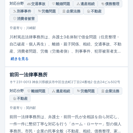
対応分野
交通事故
離婚問題
遺産相続
債務整理
刑事事件
労働問題
企業法務
不動産
消費者被害
最寄り：川崎駅
川村篤志法律事務所は、弁護士3名体制で借金問題（任意整理・
自己破産・個人再生）、離婚・親子関係、相続、交通事故、不動
産、消費者問題、労働（労働者側）、刑事事件、犯罪被害者支援
まで幅広く対応。法テラス契約により低所得者支援可。初回30分
続きを見る
無料相談、土日夜間も柔軟に対応し、「その日にできることはそ
の日のうちに」をモットーに迅速な解決を目指す地域密着型事務
前田一法律事務所
所です。
〒231-0013 神奈川県横浜市中区住吉町2丁目24番地2 住吉24ビル502号
対応分野
離婚問題
遺産相続
労働問題
企業法務
不動産
最寄り：関内駅
前田一法律事務所は、弁護士・前田一氏が全相談を自ら対応し、
一件一件に懇切丁寧な対応を行う「ホーム・ローヤー」型の個人
事務所。市民・企業の民事全般（不動産、相続、債務整理、家