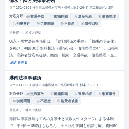
徳永・國方法律事務所
〒252-0303 神奈川県相模原市南区相模大野5-26-11 第二和田ビル2階
対応分野
交通事故
離婚問題
遺産相続
債務整理
刑事事件
労働問題
不動産
債権回収
最寄り：相模大野駅
徳永・國方法律事務所は、「信頼関係の重視」「報酬の明確化」
を掲げ、初回30分無料相談（過払い金・債務整理含む）、出張相
談、高齢者対応も提供。離婚・相続・交通事故・債務整理・企業
法務・刑事事件など幅広い案件に専門的知識と迅速な手続きを通
続きを見る
じ、個人・法人の生活・権利を守る地域密着型事務所です。
港南法律事務所
〒233-0004 横浜市港南区港南中央通8番41号 杉本ビル301
対応分野
交通事故
離婚問題
遺産相続
刑事事件
労働問題
不動産
消費者被害
最寄り：港南中央駅
港南法律事務所は11名の弁護士と複数女性スタッフによる体制
で、平日9〜18時はもちろん、土日祝や夜間も相談可能。初回60