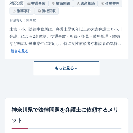
対応分野
交通事故
離婚問題
遺産相続
債務整理
刑事事件
債権回収
最寄り：関内駅
末吉・小川法律事務所は、弁護士歴10年以上の末吉弁護士と小川
弁護士による2名体制。交通事故・相続・後見・債務整理・離婚
など幅広い民事案件に対応し、特に女性依頼者や相談者の気持ち
に寄り添った丁寧な対応を強みとしています。
続きを見る
もっと見る
神奈川県で法律問題を弁護士に依頼するメリ
ット