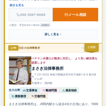
の多様なニーズに応えています。初回相談は1時間無料で提供さ
続きを見る
れており、気軽に相談できる環境が整っています。また、完全個
メール相談
050-5267-6688
室の相談室を完備し、プライバシー保護にも配慮しています。弁
護士費用については、日本弁護士連合会の基準をベースに、依頼
受付：平日9:00〜18:00
時間外
者の経済状況や相談内容に応じて柔軟に対応しています。平日夜
間や休日の相談にも事前予約で対応可能であり、迅速かつ丁寧な
詳しく見る
対応を心がけています。さらに、刑事事件においては、時間を問
わず迅速な初動対応を行い、示談交渉にも豊富な経験を有してい
注目
PR
注目の法律事務所
掲載スポンサー
ます。依頼者の立場に立った親身なサポートを提供することを理
念としています。
ベテラン弁護士が親身に対応し、 より良い解決策を
提案します
まさき法律事務所
〒231-0032 神奈川県横浜市中区不老町1-6-9 第1HB
ビル4F
最寄り：関内駅
注力分野
交通事故
離婚問題
遺産相続
債務整理
労働問題
まさき法律事務所は、JR関内駅から徒歩4分の立地にあり、1996