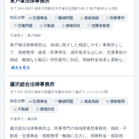
東戸塚法律事務所
〒244-0801 神奈川県横浜市戸塚区品濃町548-2 東戸塚NSビル3階
対応分野
交通事故
離婚問題
遺産相続
刑事事件
労働問題
不動産
債権回収
消費者被害
最寄り：東戸塚駅
東戸塚法律事務所は、地域に根ざした相談しやすい事務所とし
て、債務整理・破産・民事再生、成年後見をはじめ、交通事故や
相続、離婚など幅広い市民案件に対応。明確料金体系と柔軟な相
談時間で、安心・丁寧な法的支援を提供します。
続きを見る
藤沢総合法律事務所
〒251-0052 神奈川県藤沢市藤沢484-1 藤沢アンバービル7階
対応分野
交通事故
離婚問題
遺産相続
債務整理
不動産
債権回収
最寄り：藤沢駅
藤沢総合法律事務所は、民事専門の地域密着型事務所。相続・不
動産・交通事故・債務整理・離婚に注力し、明瞭料金・個室相