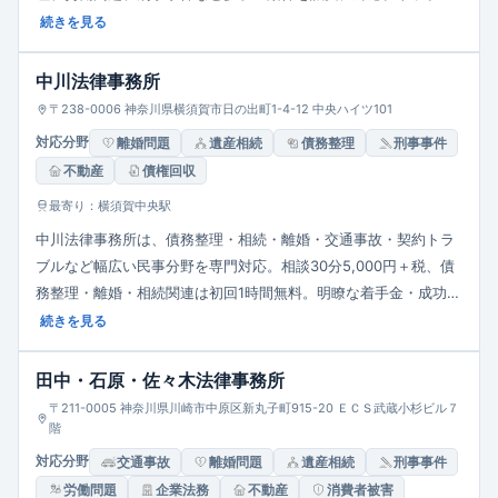
の早期解決を重視し、市民や企業の相談に丁寧かつ的確に応じる
続きを見る
地域密着型事務所です。
中川法律事務所
〒238-0006 神奈川県横須賀市日の出町1-4-12 中央ハイツ101
対応分野
離婚問題
遺産相続
債務整理
刑事事件
不動産
債権回収
最寄り：横須賀中央駅
中川法律事務所は、債務整理・相続・離婚・交通事故・契約トラ
ブルなど幅広い民事分野を専門対応。相談30分5,000円＋税、債
務整理・離婚・相続関連は初回1時間無料。明瞭な着手金・成功報
酬体系と分割払い可。地域密着型の迅速・丁寧な対応を提供し、
続きを見る
高い信頼性と費用面での安心感が大きな強みです。
田中・石原・佐々木法律事務所
〒211-0005 神奈川県川崎市中原区新丸子町915-20 ＥＣＳ武蔵小杉ビル７
階
対応分野
交通事故
離婚問題
遺産相続
刑事事件
労働問題
企業法務
不動産
消費者被害