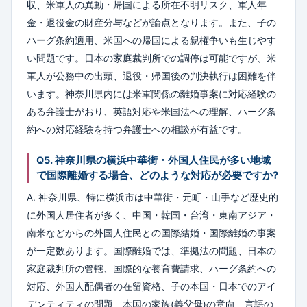
収、米軍人の異動・帰国による所在不明リスク、軍人年
金・退役金の財産分与などが論点となります。また、子の
ハーグ条約適用、米国への帰国による親権争いも生じやす
い問題です。日本の家庭裁判所での調停は可能ですが、米
軍人が公務中の出頭、退役・帰国後の判決執行は困難を伴
います。神奈川県内には米軍関係の離婚事案に対応経験の
ある弁護士がおり、英語対応や米国法への理解、ハーグ条
約への対応経験を持つ弁護士への相談が有益です。
Q5. 神奈川県の横浜中華街・外国人住民が多い地域
で国際離婚する場合、どのような対応が必要ですか?
A. 神奈川県、特に横浜市は中華街・元町・山手など歴史的
に外国人居住者が多く、中国・韓国・台湾・東南アジア・
南米などからの外国人住民との国際結婚・国際離婚の事案
が一定数あります。国際離婚では、準拠法の問題、日本の
家庭裁判所の管轄、国際的な養育費請求、ハーグ条約への
対応、外国人配偶者の在留資格、子の本国・日本でのアイ
デンティティの問題、本国の家族(義父母)の意向、言語の