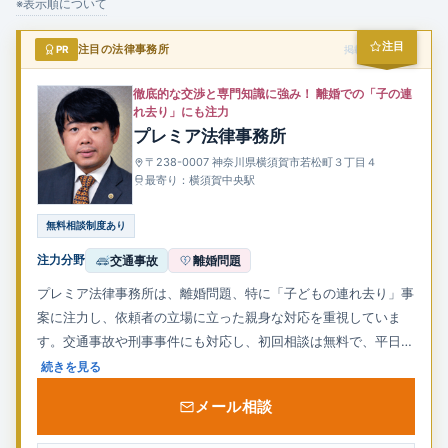
企業法務
※表示順について
注目
PR
注目の法律事務所
掲載スポンサー
徹底的な交渉と専門知識に強み！ 離婚での「子の連
れ去り」にも注力
プレミア法律事務所
〒238-0007 神奈川県横須賀市若松町３丁目４
最寄り：横須賀中央駅
無料相談制度あり
注力分野
交通事故
離婚問題
プレミア法律事務所は、離婚問題、特に「子どもの連れ去り」事
案に注力し、依頼者の立場に立った親身な対応を重視していま
す。交通事故や刑事事件にも対応し、初回相談は無料で、平日夜
間や土日祝日も事前予約により相談可能です。京急「横須賀中央
続きを見る
駅」から徒歩約4分とアクセスも良好で、地域に根ざしたアット
メール相談
ホームな法律事務所として、迅速かつ丁寧な対応を心がけていま
す。