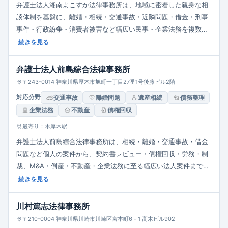
弁護士法人湘南よこすか法律事務所は、地域に密着した親身な相
談体制を基盤に、離婚・相続・交通事故・近隣問題・借金・刑事
事件・行政紛争・消費者被害など幅広い民事・企業法務を複数弁
護士で専門的に対応。女性弁護士対応・夜間休日相談・法テラス
続きを見る
利用可能・初回相談無料で、迅速かつ安定した解決力を提供しま
す。
弁護士法人前島綜合法律事務所
〒243-0014 神奈川県厚木市旭町一丁目27番1号後藤ビル2階
対応分野
交通事故
離婚問題
遺産相続
債務整理
企業法務
不動産
債権回収
最寄り：木厚木駅
弁護士法人前島綜合法律事務所は、相続・離婚・交通事故・借金
問題など個人の案件から、契約書レビュー・債権回収・労務・制
裁、M&A・倒産・不動産・企業法務に至る幅広い法人案件まで対
応。スピード重視かつ笑顔・親切をモットーとし、初回60分無料
続きを見る
相談、複数拠点・7名体制で地域密着の丁寧なサポートを提供しま
す。
川村篤志法律事務所
〒210-0004 神奈川県川崎市川崎区宮本町6－1 高木ビル902