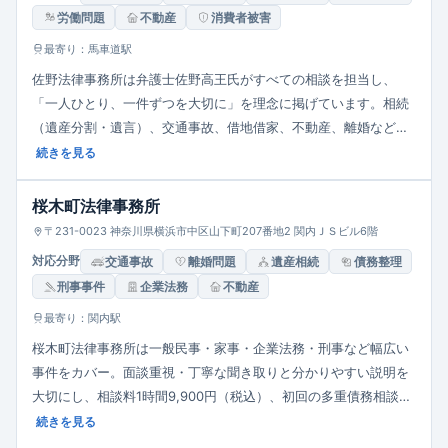
労働問題
不動産
消費者被害
最寄り：馬車道駅
佐野法律事務所は弁護士佐野高王氏がすべての相談を担当し、
「一人ひとり、一件ずつを大切に」を理念に掲げています。相続
（遺産分割・遺言）、交通事故、借地借家、不動産、離婚など市
民の身近な案件を中心に丁寧な事情聴取・分かりやすい説明・迅
続きを見る
速対応・適切な報告を徹底。予約制・完全個室で相談しやすく、
初回30分5500円の相談料で依頼者に寄り添った地域密着型事務
桜木町法律事務所
所です。
〒231-0023 神奈川県横浜市中区山下町207番地2 関内ＪＳビル6階
対応分野
交通事故
離婚問題
遺産相続
債務整理
刑事事件
企業法務
不動産
最寄り：関内駅
桜木町法律事務所は一般民事・家事・企業法務・刑事など幅広い
事件をカバー。面談重視・丁寧な聞き取りと分かりやすい説明を
大切にし、相談料1時間9,900円（税込）、初回の多重債務相談無
料。明確な見積・着手金体系・分割払い相談可で、完全個室・柔
続きを見る
軟な報告で安心して任せられる地域密着型事務所です。