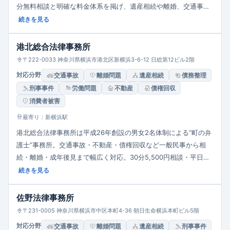
分無料相談と明確な料金体系を掲げ、遺産相続や離婚、交通事
故、債務整理、企業法務など幅広い案件に対応します。「敷居が
続きを見る
高くない相談しやすいパートナー」として地域密着の法的支援を
提供しています。
港北総合法律事務所
〒222-0033 神奈川県横浜市港北区新横浜3-6-12 日総第12ビル2階
対応分野
交通事故
離婚問題
遺産相続
債務整理
刑事事件
労働問題
不動産
債権回収
消費者被害
最寄り：新横浜駅
港北総合法律事務所は平成26年創設の男女2名体制による“町の弁
護士”事務所。交通事故・不動産・債権回収など一般民事から相
続・離婚・成年後見まで幅広く対応。30分5,500円相談・平日夜
間対応可で、丁寧なヒアリングと迅速な解決を重視。相談しやす
続きを見る
く地域に根ざした安心感のある体制が特徴です。
佐野法律事務所
〒231-0005 神奈川県横浜市中区本町4-36 朝日生命横浜本町ビル5階
対応分野
交通事故
離婚問題
遺産相続
刑事事件