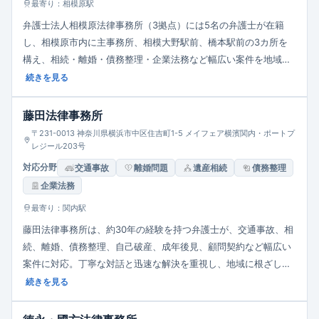
最寄り：相模原駅
弁護士法人相模原法律事務所（3拠点）には5名の弁護士が在籍
し、相模原市内に主事務所、相模大野駅前、橋本駅前の3カ所を
構え、相続・離婚・債務整理・企業法務など幅広い案件を地域密
着で対応。複数拠点で利便性を高め、市民・法人ともに相談しや
続きを見る
すい体制を整えています。
藤田法律事務所
〒231-0013 神奈川県横浜市中区住吉町1-5 メイフェア横濱関内・ポートプ
レジール203号
対応分野
交通事故
離婚問題
遺産相続
債務整理
企業法務
最寄り：関内駅
藤田法律事務所は、約30年の経験を持つ弁護士が、交通事故、相
続、離婚、債務整理、自己破産、成年後見、顧問契約など幅広い
案件に対応。丁寧な対話と迅速な解決を重視し、地域に根ざした
信頼の法律支援を提供する事務所です。
続きを見る