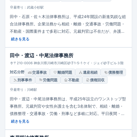
最寄り：武蔵小杉駅
田中・石原・佐々木法律事務所は、平成24年開設の新進気鋭な総
合法律事務所。企業法務から相続・離婚・交通事故・労働問題・
不動産・国際案件まで多彩に対応。元裁判官は不在だが、弁護士
3〜4名が迅速・誠意あるリーガルサービスを提供し、顧問契約や
続きを見る
コラム発信など地域とのつながりも重視しています。
田中・渡辺・中尾法律事務所
〒210-0006 神奈川県川崎市川崎区砂子1-5-1 ケイ・ジェイ砂子ビル３階
対応分野
交通事故
離婚問題
遺産相続
債務整理
刑事事件
労働問題
不動産
債権回収
最寄り：川崎駅
田中・渡辺・中尾法律事務所は、平成25年設立のワンストップ型
事務所。元裁判官や女性弁護士を含む3名体制で、相続・離婚・
債務整理・交通事故・労働・刑事など多岐に対応。平日夜間・休
日相談可、完全個室・ホワイトボード使用による説明スタイル、
続きを見る
30分5,500円の相談料、法テラス対応で地域密着かつ親切丁寧な
サポートを提供しています。