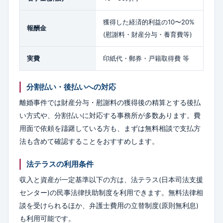
獲得した経済的利益の10〜20%
報酬金
(慰謝料・財産分与・養育費等)
実費
印紙代・郵券・戸籍取得費 等
分割払い・後払いへの対応
離婚事件では財産分与・慰謝料の獲得後の精算とする後払
い方式や、分割払いに対応する事務所が多数あります。費
用面で依頼を躊躇している方も、まずは無料相談で支払方
法も含めて確認することをおすすめします。
法テラスの利用条件
収入と資産が一定基準以下の方は、法テラス(日本司法支援
センター)の民事法律扶助制度を利用できます。無料法律相
談を受けられるほか、弁護士費用の立替制度(原則無利息)
も利用可能です。