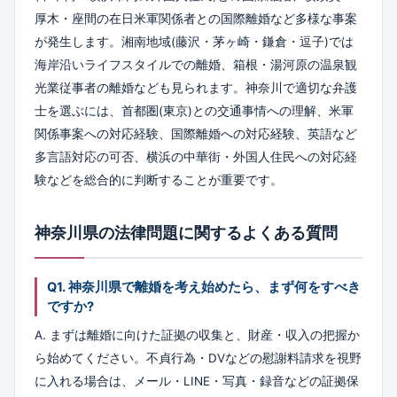
厚木・座間の在日米軍関係者との国際離婚など多様な事案
が発生します。湘南地域(藤沢・茅ヶ崎・鎌倉・逗子)では
海岸沿いライフスタイルでの離婚、箱根・湯河原の温泉観
光業従事者の離婚なども見られます。神奈川で適切な弁護
士を選ぶには、首都圏(東京)との交通事情への理解、米軍
関係事案への対応経験、国際離婚への対応経験、英語など
多言語対応の可否、横浜の中華街・外国人住民への対応経
験などを総合的に判断することが重要です。
神奈川県の法律問題に関するよくある質問
Q1. 神奈川県で離婚を考え始めたら、まず何をすべき
ですか?
A. まずは離婚に向けた証拠の収集と、財産・収入の把握か
ら始めてください。不貞行為・DVなどの慰謝料請求を視野
に入れる場合は、メール・LINE・写真・録音などの証拠保