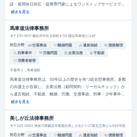
談・夜間休日対応・提携専門家によるワンストップサービスで迅
速・丁寧な対応を提供します。
続きを見る
馬車道法律事務所
〒231-0011 横浜市中区太田町4-55 横浜馬車道ビル6F
対応分野
交通事故
離婚問題
遺産相続
債務整理
刑事事件
労働問題
企業法務
不動産
消費者被害
最寄り：馬車道駅
馬車道法律事務所は、50年以上の歴史を持つ総合型事務所。多数
の弁護士が在籍し、企業法務（顧問契約・リーガルチェック）か
ら遺言相続、不動産、離婚、労働、交通事故、刑事・少年事件ま
で幅広く対応。バリアフリー設計・完全個室・夜間休日相談も可
続きを見る
能で、税理士との連携による相続案件にも強い地域密着型の実績
ある事務所です。
美しが丘法律事務所
〒225-0002 神奈川県横浜市青葉区美しが丘2-1-27第五正美ビル502号室
対応分野
交通事故
離婚問題
遺産相続
債務整理