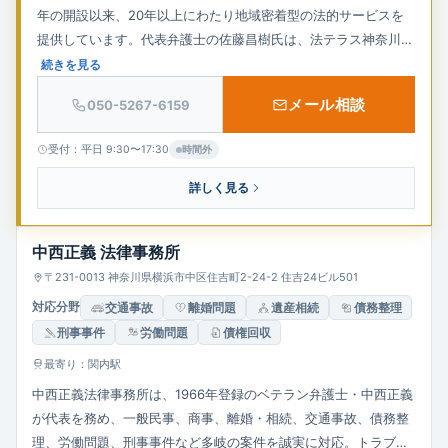
年の開設以来、20年以上にわたり地域密着型の法的サービスを
提供しています。代表弁護士の佐藤昌樹氏は、法テラス神奈川地
方事務所の副所長を務め、法テラスの扶助制度を活用した費用負
続きを見る
担の軽減にも積極的に取り組んでいます。主な取扱分野は、遺産
メール相談
050-5267-6159
相続、離婚、債務整理、交通事故、労働問題、不動産など多岐に
わたり、特に相続問題では不動産鑑定士や税理士との連携によ
受付：平日 9:30〜17:30
時間外
り、ワンストップでの対応が可能です。相談者の話を丁寧に聞
き、親身な対応を心掛けており、初回相談は30分5,500円（税
詳しく見る
込）で提供されています。事前予約により、営業時間外や土日祝
日の相談にも柔軟に対応しています。
中西正義 法律事務所
〒231-0013 神奈川県横浜市中区住吉町2-24-2 住吉24ビル501
対応分野
交通事故
離婚問題
遺産相続
債務整理
刑事事件
労働問題
債権回収
最寄り：関内駅
中西正義法律事務所は、1966年登録のベテラン弁護士・中西正義
が代表を務め、一般民事、商事、離婚・相続、交通事故、債務整
理、労働問題、刑事事件など多岐の案件を誠実に対応。トラブル