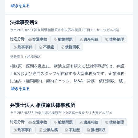
事、企業法務など）に加え、不動産や事業再生に注力。不動産鑑
続きを見る
定士・税理士等と連携し、依頼者の事情に即したオーダーメイド
解決を図り、迅速かつ信頼感のあるサービスを提供しています。
法律事務所S
〒252-0231 神奈川県相模原市中央区相模原2丁目1-5 サトウビル5階
対応分野
交通事故
離婚問題
遺産相続
債務整理
刑事事件
不動産
債権回収
最寄り：相模原駅
相模原・座間を拠点に、横浜支店も構える法律事務所Sは、弁護
士9名および専門スタッフが在籍する大型事務所です。企業法務
に強み（顧問契約、契約チェック、M&A・労務・債権回収、破産
再生支援など）を持ち、個人向けにも遺産相続、交通事故、離
続きを見る
婚、借金関連、高齢者後見など幅広く対応。AI契約チェック導入
やSDGs推進・“おもてなし”認証により、迅速・高度な専門性と温
弁護士法人 相模原法律事務所
かい対応を両立しています。
〒252-0236 神奈川県相模原市中央区富士見6-6-1 大賀ビル204
対応分野
交通事故
離婚問題
遺産相続
債務整理
刑事事件
企業法務
不動産
債権回収