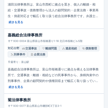
浦田法律事務所は、富山市西町に拠点を置き、個人の離婚・相
続・交通事故・債務整理から法人の顧問契約・企業法務・事業再
生・倒産対応まで幅広く取り扱う総合法律事務所です。弁護士歴
15年を超える経験を活かし「利益の最大化」「丁寧で分かりやす
続きを見る
い説明」「アクセス良好な相談室」という３つのポイントを掲げ
ており、企業・個人ともに安心して相談できる体制を整えていま
嘉義総合法律事務所
す。
〒930-0004 富山県富山市桜橋通り1-18 北日本桜橋ビル5階
対応分野
交通事故
離婚問題
遺産相続
債務整理
刑事事件
企業法務
最寄り：富山駅
嘉義総合法律事務所は、富山市桜橋通りに拠点を構える法律事務
所で、交通事故・離婚・相続などの民事事件から、身柄拘束中の
刑事事件、企業の顧問契約や債権回収まで幅広く取り扱っていま
す。専門用語を平易な言葉に置き換え、相談から解決まで弁護士
続きを見る
が一貫して対応することで「あなたの“困った”を、安心に変え
る」ことを目指しています。
菊法律事務所
〒930-0077 富山県富山市磯部町3丁目3-1