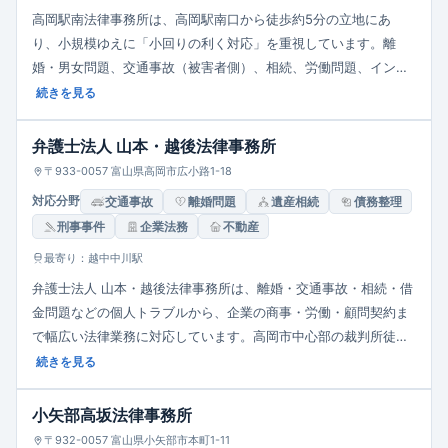
高岡駅南法律事務所は、高岡駅南口から徒歩約5分の立地にあ
り、小規模ゆえに「小回りの利く対応」を重視しています。離
婚・男女問題、交通事故（被害者側）、相続、労働問題、インタ
ーネットトラブル（名誉毀損等）などを幅広く扱い、女性弁護士
続きを見る
がきめ細かなサポートを提供します。初回電話相談は受け付け
ず、必ず予約来所の上で面談を行う体制です。
弁護士法人 山本・越後法律事務所
〒933-0057 富山県高岡市広小路1-18
対応分野
交通事故
離婚問題
遺産相続
債務整理
刑事事件
企業法務
不動産
最寄り：越中中川駅
弁護士法人 山本・越後法律事務所は、離婚・交通事故・相続・借
金問題などの個人トラブルから、企業の商事・労働・顧問契約ま
で幅広い法律業務に対応しています。高岡市中心部の裁判所徒歩
５分の良立地に本店を構え、地域に根ざした「親切・迅速・的確
続きを見る
な対応」を掲げています。事前予約制で相談を受け、料金も委任
契約書にて明確に定め、安心して依頼できる体制を整えていま
小矢部高坂法律事務所
す。
〒932-0057 富山県小矢部市本町1-11