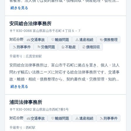
者被害、法人側では契約書作成・債権回収・倒産処理・会社法務
などを手掛け、平日9:00〜17:30で相談を受け付けています。依
続きを見る
頼者の悩みに寄り添い、迅速かつ親しみやすい対応を目指してい
ます。
安田総合法律事務所
〒930-0066 富山県富山市千石町４丁目５－７
対応分野
交通事故
離婚問題
遺産相続
債務整理
刑事事件
労働問題
不動産
債権回収
最寄り：広貫堂前駅
安田総合法律事務所は、富山市千石町に拠点を置き、個人・法人
問わず幅広い法務ニーズに対応する総合法律事務所です。交通事
故・離婚・相続・債務整理から、契約書作成・労務管理・知的財
産といった企業法務まで手掛け、「最高の法的サービスを適正な
続きを見る
価格で迅速に提供」することを理念に、地域密着型で丁寧な相談
対応を行っています。
浦田法律事務所
〒930-0062 富山県富山市西町7番5号
対応分野
交通事故
離婚問題
遺産相続
刑事事件
最寄り：西町駅