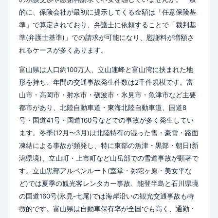
的に、保険会社が最初に提示してくる金額は「任意保険基
準」で算定されており、弁護士に依頼することで「裁判基
準(弁護士基準)」での請求が可能になり、慰謝料が増額さ
れるケースが多くあります。
富山県は人口約100万人、立山連峰と富山湾に挟まれた地
形を持ち、年間の交通事故発生件数は2千件規模です。富
山市・高岡市・射水市・砺波市・氷見市・魚津市など主要
都市があり、北陸自動車道・東海北陸自動車道、国道8
号・国道41号・国道160号などでの事故が多く発生してい
ます。冬季(12月〜3月)は北陸特有の湿った雪・豪雪・路面
凍結による事故が頻発し、特に東部の魚津・黒部・朝日(新
潟県境)、立山町・上市町など山岳部での雪道事故が顕著で
す。立山黒部アルペンルート(室堂・弥陀ヶ原・美女平な
ど)では夏季の観光客レンタカー事故、能登半島と石川県境
の国道160号(氷見-七尾)では海岸沿いの観光交通事故も特
徴的です。富山県は自動車保有率が全国でも高く、通勤・