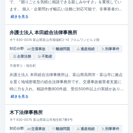
で、『困りごとを気軽に相談できる親しみやすさ』を重視してい
ます。 個人・企業問わず幅広い法務に対応可能で、非事業者の相
談料は30分〜1時間で5,500円（税込）、企業向けは11,000円（税
続きを見る
込）と明示されています。 また、多重債務対応や犯罪被害者支援
では初回無料相談を実施し、法テラス利用・リモート相談・夜
弁護士法人 本田総合法律事務所
間・休日対応にも柔軟に応じている点が特徴です。
〒930-0074 富山県富山市堀端町2-10 フロムワンビル２階
対応分野
交通事故
離婚問題
遺産相続
刑事事件
企業法務
不動産
最寄り：相生町
弁護士法人 本田総合法律事務所は、富山県高岡市・富山市に拠点
を置く地域密着型の総合法律事務所です。交通事故被害者支援に
特に力を入れ、相談件数800件超、受任500件以上の実績があり
ます。また、中小企業向けの企業法務（契約書チェック・顧問契
続きを見る
約・労務問題）にも注力。初回相談無料制度やオンライン相談も
導入し、相談しやすい環境を整えています。
木下法律事務所
〒930-0075 富山県富山市相生町7番9号
対応分野
交通事故
離婚問題
遺産相続
刑事事件