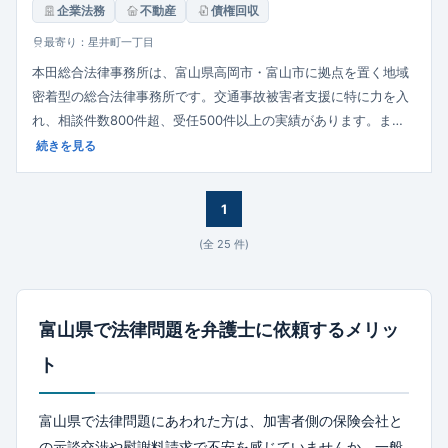
企業法務
不動産
債権回収
最寄り：星井町一丁目
本田総合法律事務所は、富山県高岡市・富山市に拠点を置く地域
密着型の総合法律事務所です。交通事故被害者支援に特に力を入
れ、相談件数800件超、受任500件以上の実績があります。ま
た、中小企業向けの企業法務（契約書チェック・顧問契約・労務
続きを見る
問題）にも注力。初回相談無料制度やオンライン相談も導入し、
相談しやすい環境を整えています。
1
(全
25
件)
富山県で法律問題を弁護士に依頼するメリッ
ト
富山県で法律問題にあわれた方は、加害者側の保険会社と
の示談交渉や慰謝料請求で不安を感じていませんか。一般