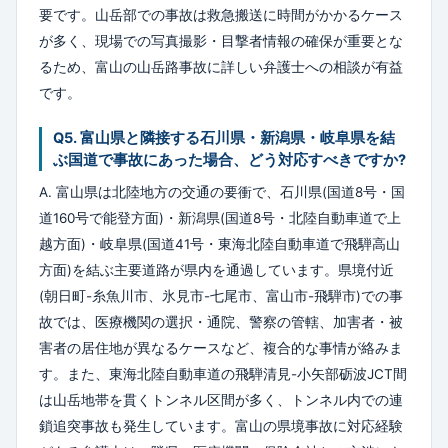
要です。山岳部での事故は救急搬送に時間がかかるケース
が多く、現場での写真撮影・目撃者情報の確保が重要とな
るため、富山の山岳路事故に詳しい弁護士への相談が有益
です。
Q5. 富山県と隣接する石川県・新潟県・岐阜県を結
ぶ国道で事故にあった場合、どう対応すべきですか?
A. 富山県は北陸地方の交通の要衝で、石川県(国道8号・国
道160号で能登方面)・新潟県(国道8号・北陸自動車道で上
越方面)・岐阜県(国道41号・東海北陸自動車道で飛騨高山
方面)を結ぶ主要道路が県内を通過しています。県境付近
(朝日町-糸魚川市、氷見市-七尾市、富山市-飛騨市)での事
故では、医療機関の選択・通院、警察の管轄、加害者・被
害者の居住地が異なるケースなど、複合的な事情が絡みま
す。また、東海北陸自動車道の飛騨清見-小矢部砺波JCT間
は山岳地帯を貫くトンネル区間が多く、トンネル内での連
鎖追突事故も発生しています。富山の県境事故に対応経験