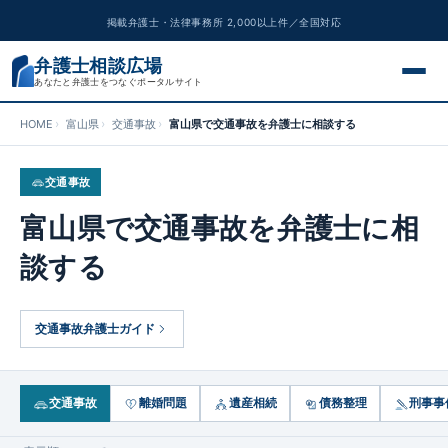
掲載弁護士・法律事務所 2,000以上件／全国対応
弁護士相談広場
あなたと弁護士をつなぐポータルサイト
HOME
富山県
交通事故
富山県で交通事故を弁護士に相談する
交通事故
交通事故
離婚問題
富山県で交通事故を弁護士に相
遺産相続
談する
債務整理
交通事故弁護士ガイド
刑事事件
労働問題
交通事故
離婚問題
遺産相続
債務整理
刑事事