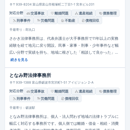
す。
〒939-8204 富山県富山市根塚町二丁目1-1 宮本ビル201
対応分野
交通事故
離婚問題
遺産相続
債務整理
刑事事件
労働問題
不動産
債権回収
最寄り：郎丸口
さかき法律事務所は、代表弁護士が大手事務所で11年以上の実務
経験を経て地元に戻り開設。民事・家事・刑事・少年事件など幅
広い分野で実績を持ち、地域に根ざした「相談して良かった」
「少しほっとした」という声を重視。敷居を下げ、初めての相談
続きを見る
でも気軽に任せられる雰囲気を大切にしています。
となみ野法律事務所
〒939-1388 富山県砺波市宮沢町1-51 アイビジョン 2-A
対応分野
交通事故
離婚問題
遺産相続
債務整理
刑事事件
労働問題
債権回収
最寄り：砺波駅
となみ野法律事務所は、個人・法人問わず地域の法律トラブルに
幅広く対応する事務所です。個人側では離婚・借金・相続・消費