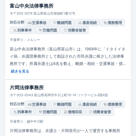
供しています。相談は予約制で、30分あたり5,000円（税別）か
富山中央法律事務所
ら明示され、費用・手続きについても丁寧に説明されており、依
〒930-0074 富山県富山市堀端町1番12号
頼の判断がしやすい体制を整えています。
対応分野
交通事故
離婚問題
遺産相続
債務整理
刑事事件
労働問題
消費者被害
最寄り：メルシー
富山中央法律事務所（富山県富山市）は、1968年に「イタイイタ
イ病」弁護団事務所として創設された市民弁護に根ざした法律事
務所です。所属弁護士は8名を数え、離婚・相続・交通事故・債
務整理・労働問題など日常的な紛争から、医療過誤・行政事件と
続きを見る
いった専門性の高い分野まで幅広く対応します。人権と社会正義
の実現を使命に掲げ、地域住民の法的支援に取り組んでいます。
片岡法律事務所
〒933-0043 富山県高岡市中川上町10-14 ソーラービル3階A室
対応分野
交通事故
離婚問題
遺産相続
債務整理
刑事事件
労働問題
債権回収
消費者被害
最寄り：越中中川駅
片岡法律事務所は、弁護士・片岡長司が一人で運営する事務所