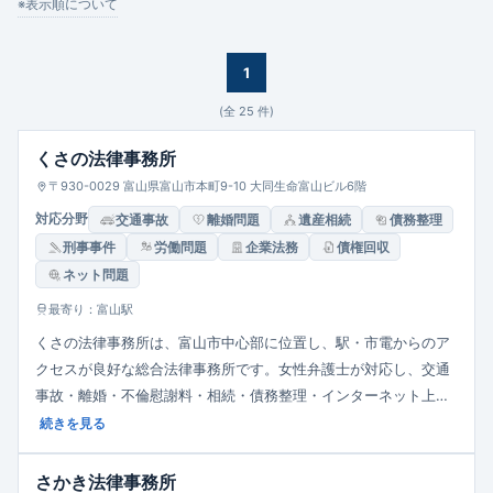
企業法務
※表示順について
1
(全
25
件)
くさの法律事務所
〒930-0029 富山県富山市本町9-10 大同生命富山ビル6階
対応分野
交通事故
離婚問題
遺産相続
債務整理
刑事事件
労働問題
企業法務
債権回収
ネット問題
最寄り：富山駅
くさの法律事務所は、富山市中心部に位置し、駅・市電からのア
クセスが良好な総合法律事務所です。女性弁護士が対応し、交通
事故・離婚・不倫慰謝料・相続・債務整理・インターネット上の
誹謗中傷・刑事事件・企業法務など、個人・法人問わず幅広い法
続きを見る
的課題に対して、「親しみやすさ」「わかりやすい説明」「納得
のいく解決」をモットーに、丁寧に寄り添った対応を行っていま
さかき法律事務所