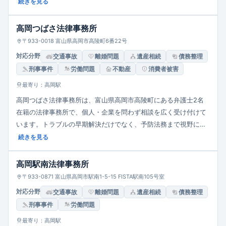
刑事事件（被疑者・被告人・被害者支援）など幅広く対応してい
続きを見る
ます。依頼者との丁寧な対話、迅速な対応を重視し、平易な言葉
での説明と信頼関係の構築を大切にしています。
高岡つばさ法律事務所
〒933-0018 富山県高岡市高陵町6番22号
対応分野
交通事故
離婚問題
遺産相続
債務整理
刑事事件
労働問題
不動産
消費者被害
最寄り：高岡駅
高岡つばさ法律事務所は、富山県高岡市高陵町にある弁護士2名
在籍の法律事務所で、個人・企業を問わず相談を広く受け付けて
います。トラブルの早期解決だけでなく、予防法務まで視野に入
れ、債務整理・離婚・相続・企業法務・刑事事件など多岐にわた
続きを見る
る領域に対応。アクセス良好な立地と丁寧な対応・高度な専門知
識を掲げ、信頼されるパートナーを目指しています。
高岡駅南法律事務所
〒933-0871 富山県高岡市駅南1-5-15 FISTA駅南105号室
対応分野
交通事故
離婚問題
遺産相続
債務整理
刑事事件
労働問題
最寄り：高岡駅