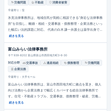
労働問題
不動産
消費者被害
最寄り：窪
氷見法律事務所は、地域住民が気軽に相談できる“身近な法律事務
所”を目指し、離婚・相続・交通事故・債務整理・企業法務といっ
た幅広い法的課題に対応。 代表の白木 謙一弁護士は薬学出身で法
曹に転向、2013年に登録。 JR氷見駅から車6分、駐車場完備でア
続きを見る
クセス良好。
富山みらい法律事務所
〒939-8202 富山県富山市西田地方町3-6-30
対応分野
交通事故
遺産相続
債務整理
労働問題
企業法務
最寄り：大手モール
富山みらい法律事務所は、富山市西田地方町に拠点を置き、個人
向け法務から企業法務まで幅広くカバーする総合法律事務所で
す。住宅・不動産トラブル、交通事故、債務整理・破産、労働問
題、相続・遺言、成年後見など多彩な分野を取り扱い、企業には
続きを見る
契約交渉・債権回収・知財紛争・顧問契約など一貫した支援を提