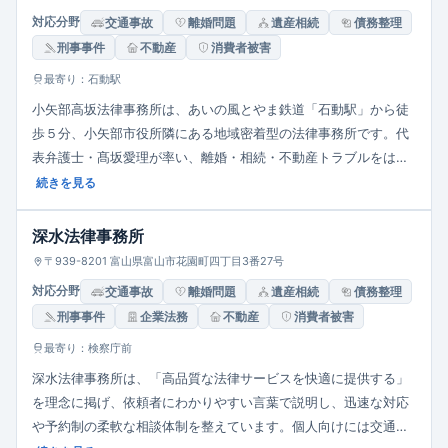
対応分野
交通事故
離婚問題
遺産相続
債務整理
刑事事件
不動産
消費者被害
最寄り：石動駅
小矢部高坂法律事務所は、あいの風とやま鉄道「石動駅」から徒
歩５分、小矢部市役所隣にある地域密着型の法律事務所です。代
表弁護士・髙坂愛理が率い、離婚・相続・不動産トラブルをはじ
め、企業法務・ネット誹謗中傷・ハラスメント対策など幅広く対
続きを見る
応。平日10時～17時が基本ですが、事前予約で夜間・休日の相談
にも応じています。相談料は30分5,500円が目安です。
深水法律事務所
〒939-8201 富山県富山市花園町四丁目3番27号
対応分野
交通事故
離婚問題
遺産相続
債務整理
刑事事件
企業法務
不動産
消費者被害
最寄り：検察庁前
深水法律事務所は、「高品質な法律サービスを快適に提供する」
を理念に掲げ、依頼者にわかりやすい言葉で説明し、迅速な対応
や予約制の柔軟な相談体制を整えています。個人向けには交通事