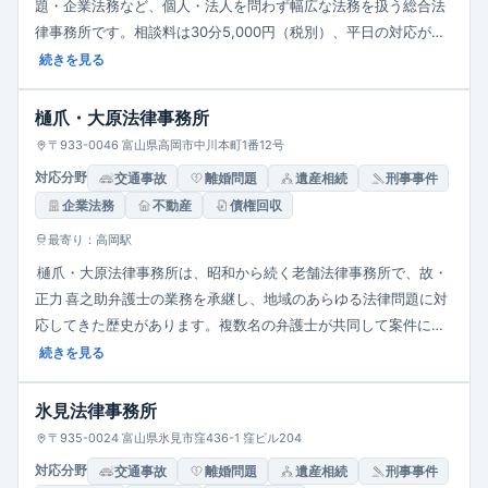
題・企業法務など、個人・法人を問わず幅広な法務を扱う総合法
律事務所です。相談料は30分5,000円（税別）、平日の対応が基
本ながら、事前連絡で土日祝の相談も可能。迅速かつ依頼者の立
続きを見る
場に立った丁寧な対応をモットーとし、富山県内を中心に広域で
法的支援を提供しています。
樋爪・大原法律事務所
〒933-0046 富山県高岡市中川本町1番12号
対応分野
交通事故
離婚問題
遺産相続
刑事事件
企業法務
不動産
債権回収
最寄り：高岡駅
樋爪・大原法律事務所は、昭和から続く老舗法律事務所で、故・
正力 喜之助弁護士の業務を承継し、地域のあらゆる法律問題に対
応してきた歴史があります。複数名の弁護士が共同して案件に取
り組み、金融法務・債権回収・企業法務・建築紛争などをはじ
続きを見る
め、交通事故・知財・相続など多様な分野で実績を有します。平
日は午前９時から午後５時30分まで、土曜は午後３時まで相談を
氷見法律事務所
受け付けており、地元呉西地域における信頼ある法的支援拠点で
〒935-0024 富山県氷見市窪436-1 窪ビル204
す。
対応分野
交通事故
離婚問題
遺産相続
刑事事件