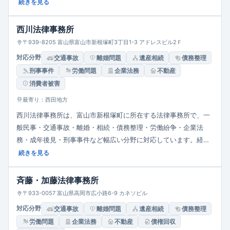
故・医療過誤・相続・遺言・債務整理などを重点分野とし、法人
続きを見る
向けには契約書チェック・労務管理・債権回収・事業承継などの
企業法務にも対応。相談環境にも配慮しており、完全個室での相
西川法律事務所
談やオンライン相談も可能で、交通アクセス・駐車場も整ってい
〒939-8205 富山県富山市新根塚町3丁目1-3 アドレスビル2Ｆ
ます。
対応分野
交通事故
離婚問題
遺産相続
債務整理
刑事事件
労働問題
企業法務
不動産
消費者被害
最寄り：西田地方
西川法律事務所は、富山市新根塚町に所在する法律事務所で、一
般民事・交通事故・離婚・相続・債務整理・労働紛争・企業法
務・成年後見・刑事事件など幅広い分野に対応しています。経験
豊富な弁護士が迅速かつ濃密なリーガルサービスをモットーに、
続きを見る
依頼者の立場に立った対応を心がけています。
斉藤・加藤法律事務所
〒933-0057 富山県高岡市広小路6-9 カネソビル
対応分野
交通事故
離婚問題
遺産相続
債務整理
労働問題
企業法務
不動産
債権回収