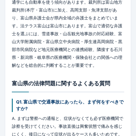
通学にも自動車を使う傾向があります。裁判所は富山地方
裁判所(本庁・富山市)に加え、高岡支部・魚津支部があ
り、富山県弁護士会が県内全域の弁護士をまとめていま
す。法テラス富山は富山市にあります。富山で適切な弁護
士を選ぶには、雪道事故・山岳観光地事故の対応経験、富
山大学附属病院・富山県立中央病院・厚生連高岡病院・黒
部市民病院など地元医療機関との連携経験、隣接する石川
県・新潟県・岐阜県の医療機関・保険会社との関係への理
解などを総合的に判断することが重要です。
富山県の法律問題に関するよくある質問
Q1. 富山県で交通事故にあったら、まず何をすべきで
すか?
A. まずは警察への通報と、症状がなくても必ず医療機関で
診察を受けてください。事故直後は興奮状態で痛みを感じ
にくく、後日になって症状が出るケースも多いためです。