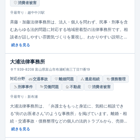
消費者被害
最寄り：越中中川駅
斉藤・加藤法律事務所は、法人・個人を問わず、民事・刑事を含
むあらゆる法的問題に対応する地域密着型の法律事務所です。相
談者が話しやすい雰囲気づくりを重視し、わかりやすい説明と
「次の一歩を共に考える」姿勢が特徴です。所在地は高岡市広小
続きを見る
路6-9 カネソビル2階、平日9:00〜17:30が標準対応時間です。
大浦法律事務所
〒939-8208 富山県富山市布瀬町南三丁目11番19
対応分野
交通事故
離婚問題
遺産相続
債務整理
刑事事件
労働問題
不動産
消費者被害
最寄り：新布瀬
大浦法律事務所は、「弁護士をもっと身近に、気軽に相談でき
る“街のお医者さん”のような事務所」を掲げています。離婚・相
続・交通事故・債務整理などの個人の法的トラブルから、売掛
金・請負代金回収などの法人間トラブルまで、幅広く対応してい
続きを見る
ます。所在地は布瀬町南3丁目11-19で、駐車場を4台分備え、ア