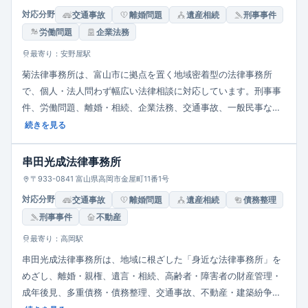
対応分野
交通事故
離婚問題
遺産相続
刑事事件
労働問題
企業法務
最寄り：安野屋駅
菊法律事務所は、富山市に拠点を置く地域密着型の法律事務所
で、個人・法人問わず幅広い法律相談に対応しています。刑事事
件、労働問題、離婚・相続、企業法務、交通事故、一般民事など
多岐にわたる分野にわたって、丁寧かつ分かりやすい説明を重視
続きを見る
しながら、依頼者の課題解決を目指しています。相談は平日
9:00〜17:00が基本ですが、事情に応じて時間外・休日の対応も
串田光成法律事務所
柔軟に行っています。
〒933-0841 富山県高岡市金屋町11番1号
対応分野
交通事故
離婚問題
遺産相続
債務整理
刑事事件
不動産
最寄り：高岡駅
串田光成法律事務所は、地域に根ざした「身近な法律事務所」を
めざし、離婚・親権、遺言・相続、高齢者・障害者の財産管理・
成年後見、多重債務・債務整理、交通事故、不動産・建築紛争、