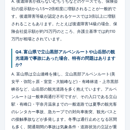
A. 後遺障害が残らないむちうちなどのケースでも、保険会
社の提示額から1.5〜2倍程度に増額されることが一般的で
す。後遺障害等級が認定されるケースでは3倍以上に増額
されることもあります。たとえば後遺障害14級の場合、保
険会社提示額が約75万円のところ、弁護士基準では約110
万円が相場とされています。
Q4. 富山県で立山黒部アルペンルートや山岳部の観
光道路で事故にあった場合、特有の問題はあります
か?
A. 富山県は立山連峰を擁し、立山黒部アルペンルート(美
女平・弥陀ヶ原・室堂・大観峰など)・有峰林道・上市黒部
峡谷など、山岳部の観光道路を多く抱えています。アルペ
ンルートは一般車両通行不可ですが、その入口である立山
駅・有峰口・宇奈月温泉までの一般道路では夏季の観光客
のレンタカー事故、急カーブでの対向車衝突、観光バスと
の接触事故などが多発します。冬季は通行止めとなる区間
も多く、開通期間の事故は気象条件・道路状況の立証が重