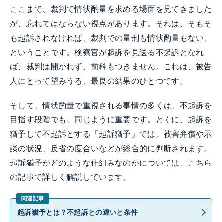
ここまで、裁判で情状酌量を求める場面を見てきました
が、忘れてはならない視点があります。それは、そもそ
も起訴されなければ、裁判での量刑も情状酌量もない、
ということです。検察官が起訴を見送る不起訴となれ
ば、裁判は開かれず、前科もつきません。これは、被告
人にとって望みうる、最良の結果のひとつです。
そして、情状酌量で重視される事情の多くは、不起訴を
目指す段階でも、同じように重要です。とくに、起訴を
猶予して不起訴とする「起訴猶予」では、被害弁償や示
談の状況、反省の度合いなどが総合的に判断されます。
起訴猶予がどのような仕組みなのかについては、こちら
の記事で詳しく解説しています。
起訴猶予とは？不起訴との違いと条件