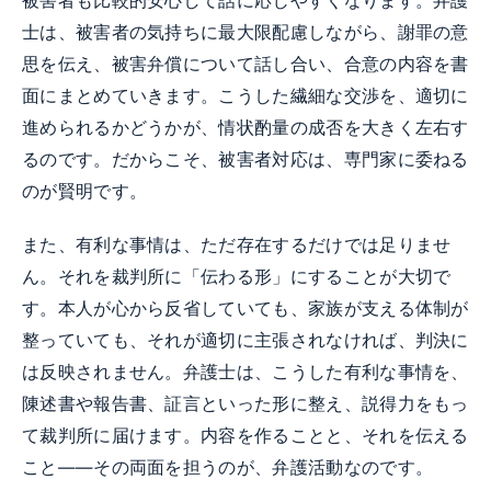
被害者も比較的安心して話に応じやすくなります。弁護
士は、被害者の気持ちに最大限配慮しながら、謝罪の意
思を伝え、被害弁償について話し合い、合意の内容を書
面にまとめていきます。こうした繊細な交渉を、適切に
進められるかどうかが、情状酌量の成否を大きく左右す
るのです。だからこそ、被害者対応は、専門家に委ねる
のが賢明です。
また、有利な事情は、ただ存在するだけでは足りませ
ん。それを裁判所に「伝わる形」にすることが大切で
す。本人が心から反省していても、家族が支える体制が
整っていても、それが適切に主張されなければ、判決に
は反映されません。弁護士は、こうした有利な事情を、
陳述書や報告書、証言といった形に整え、説得力をもっ
て裁判所に届けます。内容を作ることと、それを伝える
こと——その両面を担うのが、弁護活動なのです。