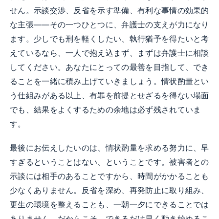
せん。示談交渉、反省を示す準備、有利な事情の効果的
な主張——その一つひとつに、弁護士の支えが力になり
ます。少しでも刑を軽くしたい、執行猶予を得たいと考
えているなら、一人で抱え込まず、まずは弁護士に相談
してください。あなたにとっての最善を目指して、でき
ることを一緒に積み上げていきましょう。情状酌量とい
う仕組みがある以上、有罪を前提とせざるを得ない場面
でも、結果をよくするための余地は必ず残されていま
す。
最後にお伝えしたいのは、情状酌量を求める努力に、早
すぎるということはない、ということです。被害者との
示談には相手のあることですから、時間がかかることも
少なくありません。反省を深め、再発防止に取り組み、
更生の環境を整えることも、一朝一夕にできることでは
ありません。だからこそ、できるだけ早く動き始めるこ