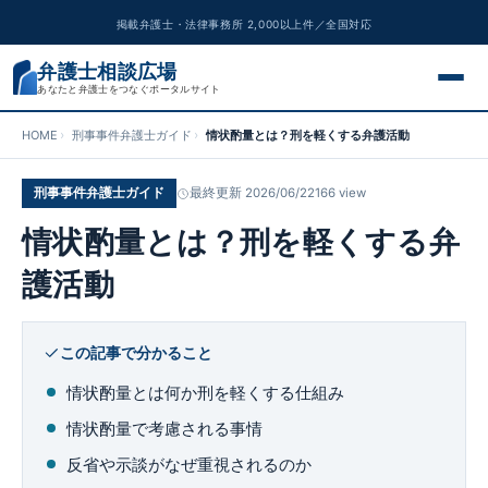
掲載弁護士・法律事務所 2,000以上件／全国対応
弁護士相談広場
あなたと弁護士をつなぐポータルサイト
HOME
刑事事件弁護士ガイド
情状酌量とは？刑を軽くする弁護活動
交通事故
刑事事件弁護士ガイド
最終更新 2026/06/22
166 view
離婚問題
情状酌量とは？刑を軽くする弁
遺産相続
護活動
債務整理
この記事で分かること
刑事事件
情状酌量とは何か刑を軽くする仕組み
情状酌量で考慮される事情
労働問題
反省や示談がなぜ重視されるのか