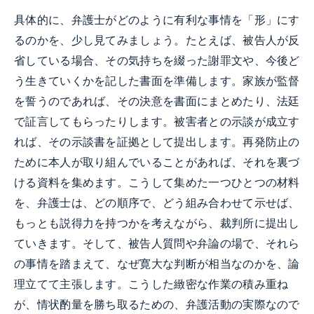
具体的に、弁護士がどのように有利な事情を「形」にす
るのかを、少し見てみましょう。たとえば、被告人が反
省している場合、その気持ちを綴った謝罪文や、今後ど
う生きていくかを記した書面を準備します。家族が監督
を誓うのであれば、その決意を書面にまとめたり、法廷
で証言してもらったりします。被害者との示談が成立す
れば、その示談書を証拠として提出します。再発防止の
ために本人が取り組んでいることがあれば、それを裏づ
ける資料を集めます。こうして集めた一つひとつの材料
を、弁護士は、どの順序で、どう組み合わせて示せば、
もっとも説得力を持つかを考えながら、裁判所に提出し
ていきます。そして、被告人質問や弁論の場で、それら
の事情を踏まえて、なぜ寛大な判断が相当なのかを、論
理立てて主張します。こうした緻密な作業の積み重ね
が、情状酌量を勝ち取るための、弁護活動の実際なので