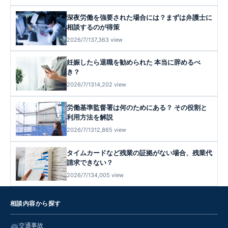
深夜労働を強要された場合には？まずは弁護士に
相談するのが得策
2026/7/13
7,363 view
妊娠したら退職を勧められた 本当に辞めるべ
き？
2026/7/13
14,202 view
労働基準監督署は何のためにある？ その役割と
利用方法を解説
2026/7/13
12,865 view
タイムカードなど残業の証拠がない場合、残業代
請求できない？
2026/7/13
4,005 view
相談内容から探す
交通事故