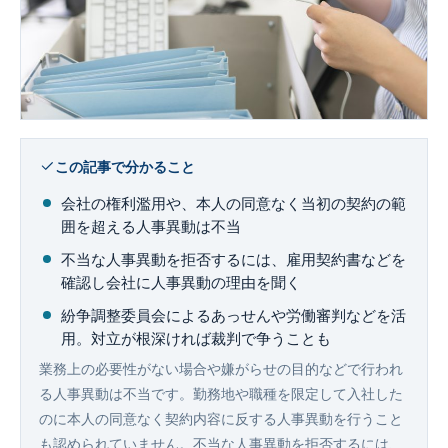
企業法務
この記事で分かること
会社の権利濫用や、本人の同意なく当初の契約の範
囲を超える人事異動は不当
不当な人事異動を拒否するには、雇用契約書などを
確認し会社に人事異動の理由を聞く
紛争調整委員会によるあっせんや労働審判などを活
用。対立が根深ければ裁判で争うことも
業務上の必要性がない場合や嫌がらせの目的などで行われ
る人事異動は不当です。勤務地や職種を限定して入社した
のに本人の同意なく契約内容に反する人事異動を行うこと
も認められていません。不当な人事異動を拒否するには、