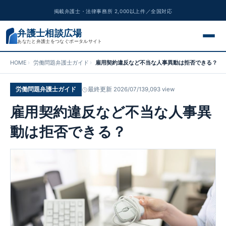
掲載弁護士・法律事務所 2,000以上件／全国対応
弁護士相談広場
あなたと弁護士をつなぐポータルサイト
HOME
労働問題弁護士ガイド
雇用契約違反など不当な人事異動は拒否できる？
交通事故
労働問題弁護士ガイド
最終更新 2026/07/13
9,093 view
離婚問題
雇用契約違反など不当な人事異
遺産相続
動は拒否できる？
債務整理
刑事事件
労働問題