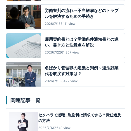
労働審判の流れ～不当解雇などのトラブ
ルを解決するための手続き
2026/7/13
3,111 view
雇用契約書とは？労働条件通知書との違
い、書き方と注意点を解説
2026/7/22
61,367 view
名ばかり管理職の定義と判例～違法残業
代を取戻す対策は？
2026/7/13
9,422 view
関連記事一覧
セクハラで退職…慰謝料は請求できる？責任追及
の方法
2026/7/13
7,649 view