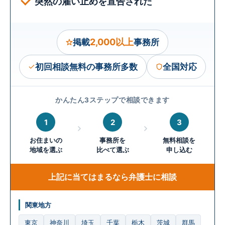
突然の雇い止めを宣告された
2,000以上
掲載
事務所
初回相談無料の事務所多数
全国対応
かんたん3ステップで相談できます
1
2
3
お住まいの
事務所を
無料相談を
地域を選ぶ
比べて選ぶ
申し込む
上記に当てはまるなら弁護士に相談
関東地方
東京
神奈川
埼玉
千葉
栃木
茨城
群馬