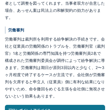
者として調整を図ってくれます。当事者双方が合意した
場合、あっせん案は民法上の和解契約の効力がありま
す。
労働審判
労働審判は裁判所を利用する紛争解決の手続きです。会
社と従業員の労働関係のトラブルを、労働審判官（裁判
官）1名と労働関係の専門知識を持つ労働審判員2名で
構成された労働審判委員会が調停によって紛争解決に導
きます。労働審判は期日が原則3回以内と少なく、2〜3
ヶ月程度で終了するケースが主流です。会社側が労働審
判を欠席すると申立人（従業員）側に有利な結果になり
やすいため、命令撤回をめぐる主張を会社側に無視させ
ないという効果もあります。