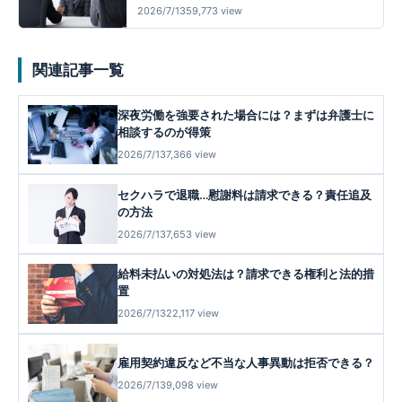
2026/7/13
59,773 view
関連記事一覧
深夜労働を強要された場合には？まずは弁護士に
相談するのが得策
2026/7/13
7,366 view
セクハラで退職…慰謝料は請求できる？責任追及
の方法
2026/7/13
7,653 view
給料未払いの対処法は？請求できる権利と法的措
置
2026/7/13
22,117 view
雇用契約違反など不当な人事異動は拒否できる？
2026/7/13
9,098 view