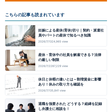
こちらの記事も読まれています
妊娠による産休(育休)切り｜契約・派遣社
員やパートの産休で知るべき知識
2026/7/13
24,965 view
産休・育休中の社員を解雇できる？法律
の厳しい制限
2026/7/22
87,229 view
休日と休暇の違いとは～割増賃金に影響
あり！休みの取り方も確認を
2026/7/13
5,841 view
退職を強要された どうする？経緯を記録
し弁護士に相談を！