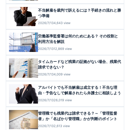
不当解雇を裁判で訴えるには？手続きの流れと勝
つ準備
2026/7/13
4,643 view
労働基準監督署は何のためにある？ その役割と
利用方法を解説
2026/7/13
12,869 view
タイムカードなど残業の証拠がない場合、残業代
請求できない？
2026/7/13
4,009 view
アルバイトでも不当解雇は成立する！不当な理
由・予告なしで解雇されたら弁護士に相談しよう
2026/7/13
26,019 view
管理職でも残業代は請求できる？～「管理監督
者」か「名ばかり管理職」かが判断のポイント
2026/7/13
2,613 view