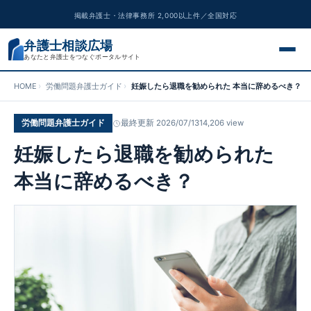
掲載弁護士・法律事務所 2,000以上件／全国対応
弁護士相談広場
あなたと弁護士をつなぐポータルサイト
HOME
労働問題弁護士ガイド
妊娠したら退職を勧められた 本当に辞めるべき？
交通事故
労働問題弁護士ガイド
最終更新 2026/07/13
14,206 view
離婚問題
妊娠したら退職を勧められた
遺産相続
本当に辞めるべき？
債務整理
刑事事件
労働問題