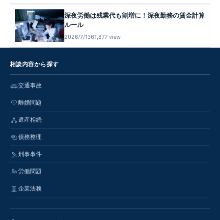
深夜労働は残業代も割増に！深夜勤務の賃金計算
ルール
2026/7/13
61,877 view
相談内容から探す
交通事故
離婚問題
遺産相続
債務整理
刑事事件
労働問題
企業法務