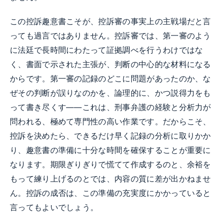
この控訴趣意書こそが、控訴審の事実上の主戦場だと言
っても過言ではありません。控訴審では、第一審のよう
に法廷で長時間にわたって証拠調べを行うわけではな
く、書面で示された主張が、判断の中心的な材料になる
からです。第一審の記録のどこに問題があったのか、な
ぜその判断が誤りなのかを、論理的に、かつ説得力をも
って書き尽くす——これは、刑事弁護の経験と分析力が
問われる、極めて専門性の高い作業です。だからこそ、
控訴を決めたら、できるだけ早く記録の分析に取りかか
り、趣意書の準備に十分な時間を確保することが重要に
なります。期限ぎりぎりで慌てて作成するのと、余裕を
もって練り上げるのとでは、内容の質に差が出かねませ
ん。控訴の成否は、この準備の充実度にかかっていると
言ってもよいでしょう。