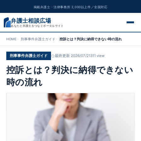
掲載弁護士・法律事務所 2,000以上件／全国対応
弁護士相談広場
あなたと弁護士をつなぐポータルサイト
HOME
刑事事件弁護士ガイド
控訴とは？判決に納得できない時の流れ
交通事故
刑事事件弁護士ガイド
最終更新 2026/07/21
311 view
離婚問題
控訴とは？判決に納得できない
遺産相続
時の流れ
債務整理
刑事事件
労働問題