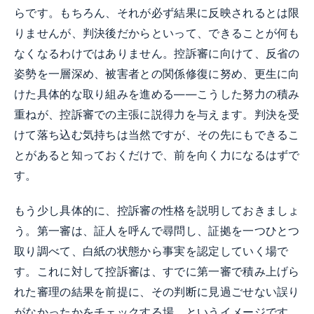
らです。もちろん、それが必ず結果に反映されるとは限
りませんが、判決後だからといって、できることが何も
なくなるわけではありません。控訴審に向けて、反省の
姿勢を一層深め、被害者との関係修復に努め、更生に向
けた具体的な取り組みを進める——こうした努力の積み
重ねが、控訴審での主張に説得力を与えます。判決を受
けて落ち込む気持ちは当然ですが、その先にもできるこ
とがあると知っておくだけで、前を向く力になるはずで
す。
もう少し具体的に、控訴審の性格を説明しておきましょ
う。第一審は、証人を呼んで尋問し、証拠を一つひとつ
取り調べて、白紙の状態から事実を認定していく場で
す。これに対して控訴審は、すでに第一審で積み上げら
れた審理の結果を前提に、その判断に見過ごせない誤り
がなかったかをチェックする場、というイメージです。