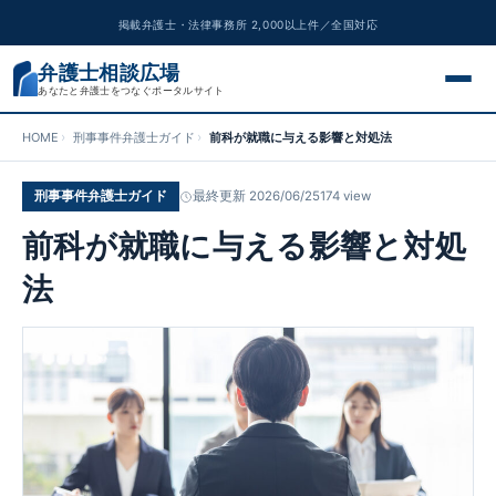
掲載弁護士・法律事務所 2,000以上件／全国対応
弁護士相談広場
あなたと弁護士をつなぐポータルサイト
HOME
刑事事件弁護士ガイド
前科が就職に与える影響と対処法
交通事故
刑事事件弁護士ガイド
最終更新 2026/06/25
174 view
離婚問題
前科が就職に与える影響と対処
遺産相続
法
債務整理
刑事事件
労働問題