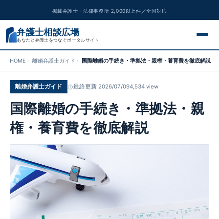
掲載弁護士・法律事務所 2,000以上件／全国対応
弁護士相談広場
あなたと弁護士をつなぐポータルサイト
HOME
離婚弁護士ガイド
国際離婚の手続き・準拠法・親権・養育費を徹底解説
交通事故
離婚弁護士ガイド
最終更新 2026/07/09
4,534 view
離婚問題
国際離婚の手続き・準拠法・親
遺産相続
権・養育費を徹底解説
債務整理
刑事事件
労働問題