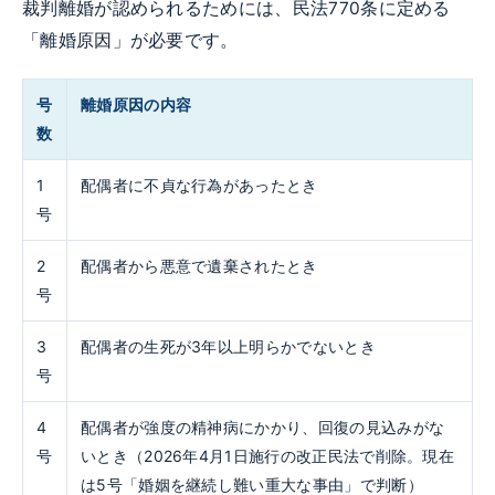
裁判離婚が認められるためには、民法770条に定める
「離婚原因」が必要です。
号
離婚原因の内容
数
1
配偶者に不貞な行為があったとき
号
2
配偶者から悪意で遺棄されたとき
号
3
配偶者の生死が3年以上明らかでないとき
号
4
配偶者が強度の精神病にかかり、回復の見込みがな
号
いとき（2026年4月1日施行の改正民法で削除。現在
は5号「婚姻を継続し難い重大な事由」で判断）