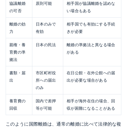
協議離婚
原則可能
相手国が協議離婚を認めな
の可否
い場合もある
離婚の効
日本のみで
相手国でも有効にする手続
力
有効
きが必要
親権・養
日本の民法
離婚の準拠法と異なる場合
育費の準
がある
拠法
書類・届
市区町村役
在日公館・在外公館への届
出
所への届出
出が必要な場合がある
のみ
養育費の
国内で差押
相手が海外在住の場合、回
回収
等が可能
収が困難になることがある
このように国際離婚は、通常の離婚に比べて法律的な複