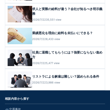
求人と実際の給料が違う？会社が知るべき明示義
務
2026/7/22
35,551 view
業績悪化を理由に給料を未払いにできる？
2026/7/22
8,433 view
社員に退職してもらうには？強要にならない進め
方
2026/7/22
5,477 view
リストラによる解雇は難しい？認められる条件
2026/7/22
3,986 view
相談内容から探す
交通事故