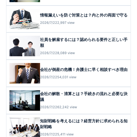
情報漏えいを防ぐ対策とは？内と外の両面で守る
2026/7/22
2,997 view
社員を解雇するには？認められる要件と正しい手
順
2026/7/22
8,089 view
会社が倒産の危機！弁護士に早く相談すべき理由
2026/7/22
54,031 view
会社の解散・清算とは？手続きの流れと必要な決
議
2026/7/22
62,242 view
知財戦略を考えるには？経営方針に求められる知
財戦略
2026/7/22
5,411 view