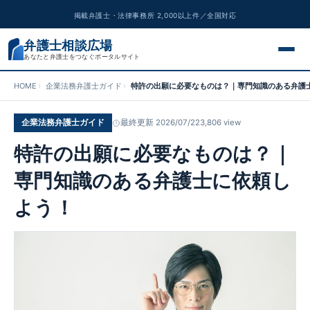
掲載弁護士・法律事務所 2,000以上件／全国対応
弁護士相談広場
あなたと弁護士をつなぐポータルサイト
HOME
企業法務弁護士ガイド
特許の出願に必要なものは？｜専門知識のある弁護
交通事故
企業法務弁護士ガイド
最終更新 2026/07/22
3,806 view
離婚問題
特許の出願に必要なものは？｜
遺産相続
専門知識のある弁護士に依頼し
よう！
債務整理
刑事事件
労働問題