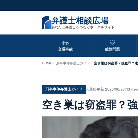
弁護士相談広場
あなたと弁護士をつなぐポータルサイト
交通事故
離婚問題
HOME
刑事事件弁護士ガイド
空き巣は窃盗罪？強盗罪？逮
刑事事件弁護士ガイド
最終更新 2026/06/25
113 vie
空き巣は窃盗罪？強