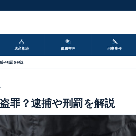
遺産相続
債務整理
刑事事件
捕や刑罰を解説
w
盗罪？逮捕や刑罰を解説