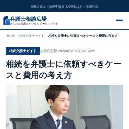
掲載弁護士・法律事務所 2,000以上件／全国対応
弁護士相談広場
あなたと弁護士をつなぐポータルサイト
HOME
相続弁護士ガイド
相続を弁護士に依頼すべきケースと費用の考え方
交通事故
相続弁護士ガイド
最終更新 2026/07/01
58,347 view
離婚問題
相続を弁護士に依頼すべきケー
遺産相続
スと費用の考え方
債務整理
刑事事件
労働問題