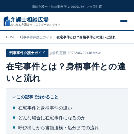
掲載弁護士・法律事務所 2,000以上件／全国対応
弁護士相談広場
あなたと弁護士をつなぐポータルサイト
HOME
刑事事件弁護士ガイド
在宅事件とは？身柄事件との違いと流れ
交通事故
刑事事件弁護士ガイド
最終更新 2026/06/22
418 view
離婚問題
在宅事件とは？身柄事件との違
遺産相続
いと流れ
債務整理
この記事で分かること
刑事事件
在宅事件と身柄事件の違い
どんな場合に在宅事件になるのか
労働問題
呼び出しから書類送検・処分までの流れ