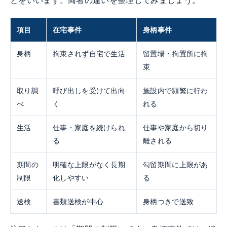
とをいいます。両者の違いを整理してみましょう。
項目
在宅事件
身柄事件
身柄
拘束されず自宅で生活
留置場・拘置所に拘
束
取り調
呼び出しを受けて出向
施設内で頻繁に行わ
べ
く
れる
生活
仕事・家庭を続けられ
仕事や家庭から切り
る
離される
期間の
明確な上限がなく長期
勾留期間に上限があ
制限
化しやすい
る
送検
書類送検が中心
身柄つきで送致