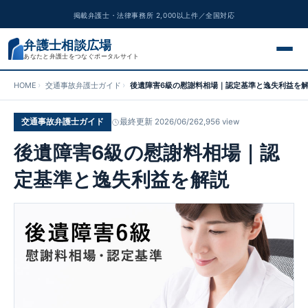
掲載弁護士・法律事務所 2,000以上件／全国対応
弁護士相談広場
あなたと弁護士をつなぐポータルサイト
HOME
交通事故弁護士ガイド
後遺障害6級の慰謝料相場｜認定基準と逸失利益を
交通事故
交通事故弁護士ガイド
最終更新 2026/06/26
2,956 view
離婚問題
後遺障害6級の慰謝料相場｜認
遺産相続
定基準と逸失利益を解説
債務整理
刑事事件
労働問題