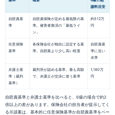
謝料目安
自賠責基
自賠責保険が定める最低限の基
約512万
準
準。被害者救済の「最低ライ
円
ン」
任意保険
各保険会社が独自に設定する基
自賠責基
基準
準。自賠責より少し高い程度
準に近い
水準
弁護士基
裁判所が認める基準。最も高額
1,180万
準（裁判
で、弁護士が交渉に使う基準
円
基準）
自賠責基準と弁護士基準を比べると、6級の場合で約2
倍以上の差があります。保険会社の担当者が提示してく
る示談案は、基本的に任意保険基準か自賠責基準をベー