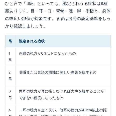
ひと言で「6級」といっても、認定されうる症状は8種
類あります。目・耳・口・背骨・腕・脚・手指と、身体
の幅広い部位が対象です。まずは各号の認定基準をしっ
かり確認しましょう。
号
認定される症状
1
両眼の視力が0.1以下になったもの
号
2
咀嚼または言語の機能に著しい障害を残すもの
号
3
両耳の聴力が耳に接しなければ大声を解することが
号
できない程度になったもの
4
一耳の聴力を全く失い、他耳の聴力が40cm以上の距