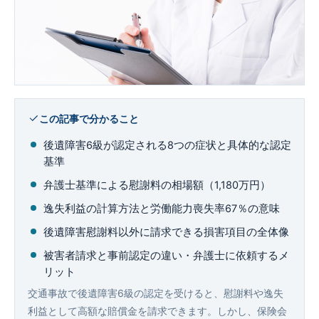
企業法務
この記事で分かること
後遺障害6級が認定される8つの症状と具体的な認定
基準
弁護士基準による慰謝料の相場額（1,180万円）
逸失利益の計算方法と労働能力喪失率67％の意味
後遺障害慰謝料以外に請求できる損害項目の全体像
被害者請求と事前認定の違い・弁護士に依頼するメ
リット
交通事故で後遺障害6級の認定を受けると、慰謝料や逸失
利益として高額な賠償金を請求できます。しかし、保険会