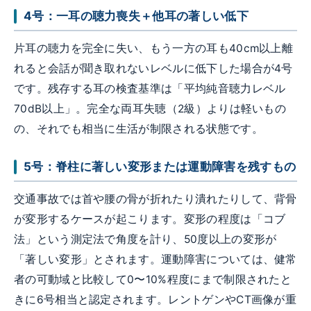
4号：一耳の聴力喪失＋他耳の著しい低下
片耳の聴力を完全に失い、もう一方の耳も40cm以上離
れると会話が聞き取れないレベルに低下した場合が4号
です。残存する耳の検査基準は「平均純音聴力レベル
70dB以上」。完全な両耳失聴（2級）よりは軽いもの
の、それでも相当に生活が制限される状態です。
5号：脊柱に著しい変形または運動障害を残すもの
交通事故では首や腰の骨が折れたり潰れたりして、背骨
が変形するケースが起こります。変形の程度は「コブ
法」という測定法で角度を計り、50度以上の変形が
「著しい変形」とされます。運動障害については、健常
者の可動域と比較して0〜10%程度にまで制限されたと
きに6号相当と認定されます。レントゲンやCT画像が重