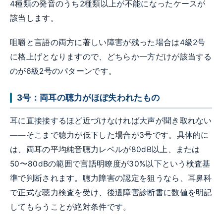
4種類の発音のうち2種類以上が不能になったケースが
該当します。
咀嚼と言語の両方に著しい障害が残った場合は4級2号
に格上げとなりますので、どちらか一方だけが該当する
のが6級2号のパターンです。
3号：両耳の聴力がほぼ失われたもの
耳に直接接するほど近づけなければ大声が聞き取れない
——そこまで聴力が低下した場合が3号です。具体的に
は、両耳の平均純音聴力レベルが80dB以上、または
50〜80dBの範囲で言語明瞭度が30%以下という検査基
準で判断されます。聴力障害の認定を狙うなら、耳鼻科
で正式な聴力検査を受け、後遺障害診断書に数値を明記
してもらうことが絶対条件です。