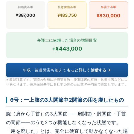
自賠責基準
任意保険基準
弁護士基準
¥387,000
¥483,750
¥830,000
弁護士に依頼した場合の増額目安
+¥443,000
年収・後遺障害も加えて
もっと詳しく診断する
※ 簡易計算です。実際の金額は治療実日数・後遺障害の有無・休業損害などによ
り異なります。任意保険基準は各社非公開のため業界平均値で算出しています。
6号：一上肢の3大関節中2関節の用を廃したもの
腕（肩から手首）の3大関節——肩関節・肘関節・手首
の関節——のうち2つが機能しなくなった状態です。
「用を廃した」とは、完全に硬直して動かなくなった場