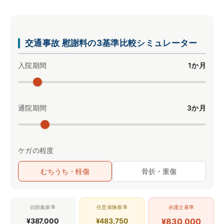
交通事故 慰謝料の3基準比較シミュレーター
入院期間
1か月
通院期間
3か月
ケガの程度
むちうち・軽傷
骨折・重傷
自賠責基準
任意保険基準
弁護士基準
¥387,000
¥483,750
¥830,000