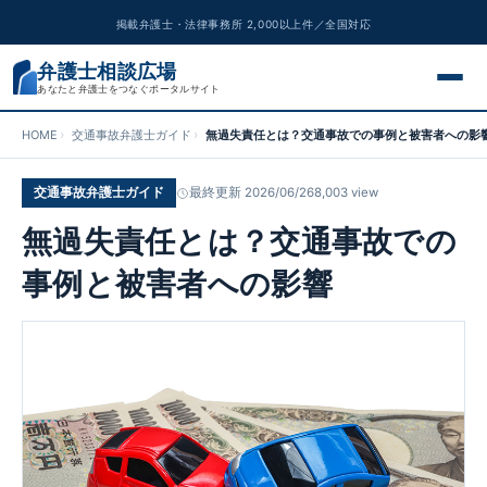
掲載弁護士・法律事務所 2,000以上件／全国対応
弁護士相談広場
あなたと弁護士をつなぐポータルサイト
HOME
交通事故弁護士ガイド
無過失責任とは？交通事故での事例と被害者への影
交通事故
交通事故弁護士ガイド
最終更新 2026/06/26
8,003 view
離婚問題
無過失責任とは？交通事故での
遺産相続
事例と被害者への影響
債務整理
刑事事件
労働問題