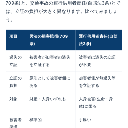
709条)と、交通事故の運行供用者責任(自賠法3条)とで
は、立証の負担が大きく異なります。比べてみましょ
う。
項目
民法の損害賠償(709
運行供用者責任(自賠
条)
法3条)
過失の
被害者が加害者の過失
被害者は過失の立証
立証
を立証する
が不要
立証の
原則として被害者側に
加害者側が無過失等
負担
ある
を立証する
対象
財産・人身いずれも
人身被害(生命・身
体)に限る
被害者
標準的
手厚い
保護