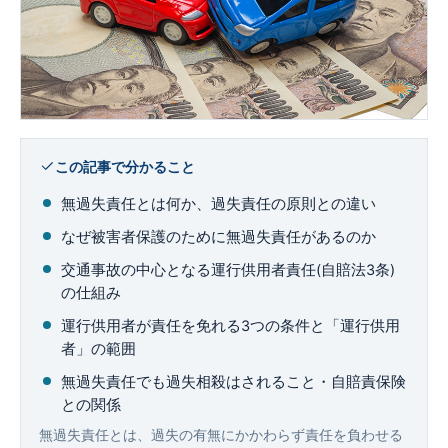
企業法務
この記事で分かること
無過失責任とは何か、過失責任の原則との違い
なぜ被害者保護のために無過失責任があるのか
交通事故の中心となる運行供用者責任(自賠法3条)
の仕組み
運行供用者が責任を免れる3つの条件と「運行供用
者」の範囲
無過失責任でも過失相殺はされること・自賠責保険
との関係
無過失責任とは、過失の有無にかかわらず責任を負わせる