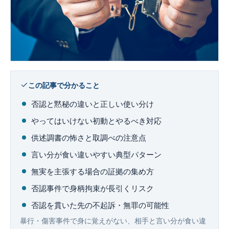
企業法務
この記事で分かること
否認と黙秘の違いと正しい使い分け
やってはいけない初動とやるべき対応
供述調書の怖さと取調べの注意点
言い分が食い違いやすい典型パターン
無実を主張する場合の証拠の集め方
否認事件で身柄拘束が長引くリスク
否認を貫いた先の不起訴・無罪の可能性
暴行・傷害事件で身に覚えがない、相手と言い分が食い違