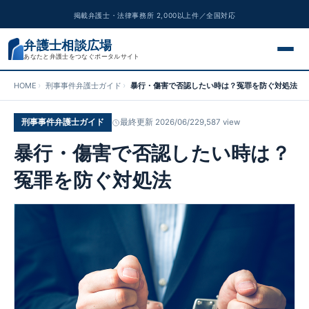
掲載弁護士・法律事務所 2,000以上件／全国対応
弁護士相談広場
あなたと弁護士をつなぐポータルサイト
HOME
刑事事件弁護士ガイド
暴行・傷害で否認したい時は？冤罪を防ぐ対処法
交通事故
刑事事件弁護士ガイド
最終更新 2026/06/22
9,587 view
離婚問題
暴行・傷害で否認したい時は？
遺産相続
冤罪を防ぐ対処法
債務整理
刑事事件
労働問題