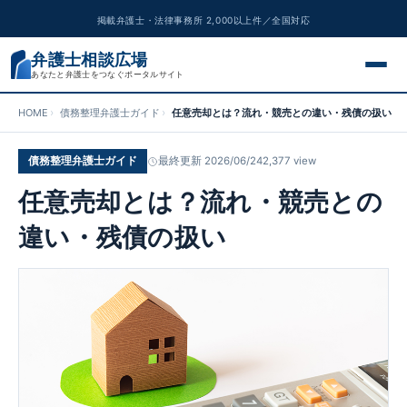
掲載弁護士・法律事務所 2,000以上件／全国対応
弁護士相談広場
あなたと弁護士をつなぐポータルサイト
HOME
債務整理弁護士ガイド
任意売却とは？流れ・競売との違い・残債の扱い
交通事故
債務整理弁護士ガイド
最終更新 2026/06/24
2,377 view
離婚問題
任意売却とは？流れ・競売との
遺産相続
違い・残債の扱い
債務整理
刑事事件
労働問題