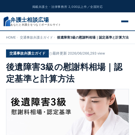
掲載弁護士・法律事務所 2,000以上件／全国対応
弁護士相談広場
あなたと弁護士をつなぐポータルサイト
HOME
交通事故弁護士ガイド
後遺障害3級の慰謝料相場｜認定基準と計算方法
交通事故
交通事故弁護士ガイド
最終更新 2026/06/26
6,293 view
離婚問題
後遺障害3級の慰謝料相場｜認
遺産相続
定基準と計算方法
債務整理
刑事事件
労働問題