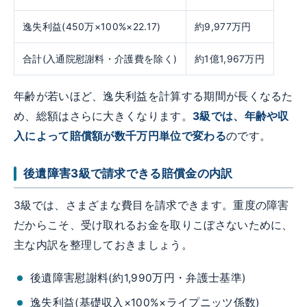
逸失利益(450万×100%×22.17)
約9,977万円
合計(入通院慰謝料・介護費を除く)
約1億1,967万円
年齢が若いほど、逸失利益を計算する期間が長くなるた
め、総額はさらに大きくなります。
3級では、年齢や収
入によって賠償額が数千万円単位で変わる
のです。
後遺障害3級で請求できる賠償金の内訳
3級では、さまざまな費目を請求できます。重度の障害
だからこそ、受け取れるお金を取りこぼさないために、
主な内訳を整理しておきましょう。
後遺障害慰謝料(約1,990万円・弁護士基準)
逸失利益(基礎収入×100%×ライプニッツ係数)