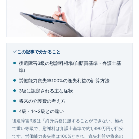
企業法務
この記事で分かること
後遺障害3級の慰謝料相場(自賠責基準・弁護士基
準)
労働能力喪失率100%の逸失利益の計算方法
3級に認定される主な症状
将来の介護費の考え方
4級・1〜2級との違い
後遺障害3級は「終身労務に服することができない」極め
て重い等級で、慰謝料は弁護士基準で約1,990万円が目安
です。労働能力喪失率は100%とされ、逸失利益や将来の