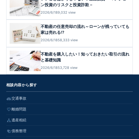
ン投資のリスクと投資詐欺－
2026/6/18
9,032 view
不動産の任意売却の流れ～ローンが残っていても
家は売れる!?
2026/6/18
58,333 view
不動産を購入したい！知っておきたい取引の流れ
と基礎知識
2026/6/18
53,728 view
相談内容から探す
交通事故
離婚問題
遺産相続
債務整理