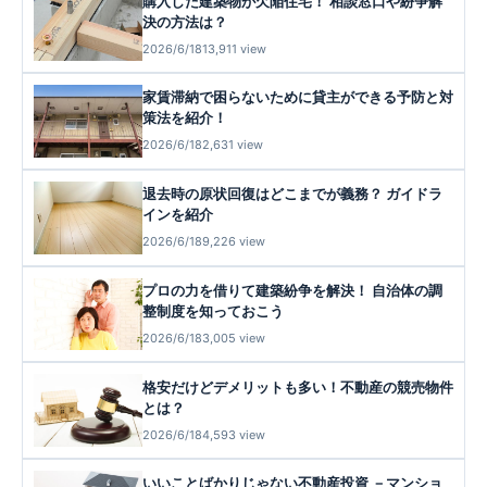
購入した建築物が欠陥住宅！ 相談窓口や紛争解
決の方法は？
2026/6/18
13,911 view
家賃滞納で困らないために貸主ができる予防と対
策法を紹介！
2026/6/18
2,631 view
退去時の原状回復はどこまでが義務？ ガイドラ
インを紹介
2026/6/18
9,226 view
プロの力を借りて建築紛争を解決！ 自治体の調
整制度を知っておこう
2026/6/18
3,005 view
格安だけどデメリットも多い！不動産の競売物件
とは？
2026/6/18
4,593 view
いいことばかりじゃない不動産投資 －マンショ