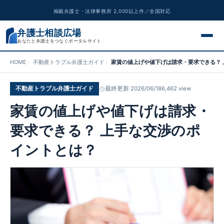
掲載弁護士・法律事務所 2,000以上件／全国対応
弁護士相談広場
あなたと弁護士をつなぐポータルサイト
HOME
不動産トラブル弁護士ガイド
家賃の値上げや値下げは請求・要求できる？
交通事故
不動産トラブル弁護士ガイド
最終更新 2026/06/18
6,462 view
離婚問題
家賃の値上げや値下げは請求・
遺産相続
要求できる？ 上手な交渉のポ
イントとは？
債務整理
刑事事件
労働問題