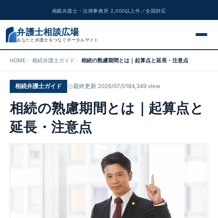
掲載弁護士・法律事務所 2,000以上件／全国対応
弁護士相談広場
あなたと弁護士をつなぐポータルサイト
HOME
相続弁護士ガイド
相続の熟慮期間とは｜起算点と延長・注意点
交通事故
相続弁護士ガイド
最終更新 2026/07/01
84,349 view
離婚問題
相続の熟慮期間とは｜起算点と
遺産相続
延長・注意点
債務整理
刑事事件
労働問題